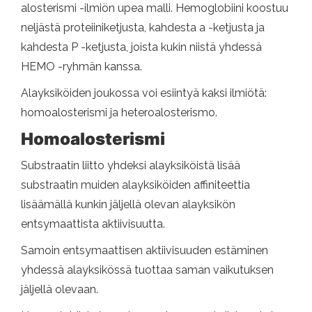
alosterismi -ilmiön upea malli. Hemoglobiini koostuu
neljästä proteiiniketjusta, kahdesta a -ketjusta ja
kahdesta P -ketjusta, joista kukin niistä yhdessä
HEMO -ryhmän kanssa.
Alayksiköiden joukossa voi esiintyä kaksi ilmiötä:
homoalosterismi ja heteroalosterismo.
Homoalosterismi
Substraatin liitto yhdeksi alayksiköistä lisää
substraatin muiden alayksiköiden affiniteettia
lisäämällä kunkin jäljellä olevan alayksikön
entsymaattista aktiivisuutta.
Samoin entsymaattisen aktiivisuuden estäminen
yhdessä alayksikössä tuottaa saman vaikutuksen
jäljellä olevaan.