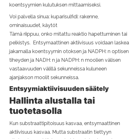
koentsyymien kulutuksen mittaamiseksi.
Voi palvella sinua: kuparisulfidi: rakenne,
ominaisuudet, käytöt
Tämä riippuu, onko mitattu reaktio hapettuminen tai
pelkistys. Entsymaattinen aktiivisuus voidaan laskea
jakamalla koentsyymin otoksen ja NADPH: n optisen
tiheyden ja NADH: n ja NADPH: n moolien välisen
vastaavuuden välillä sekunneissa kuluneen
ajanjakson moolit sekunneissa.
Entsyymiaktiivisuuden säätely
Hallinta alustalla tai
tuotetasolla
Kun substraattipitoisuus kasvaa, entsymaattinen
aktiivisuus kasvaa. Mutta substraatin tiettyyn