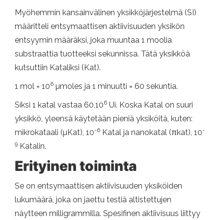
Myöhemmin kansainvälinen yksikköjärjestelmä (SI)
määritteli entsymaattisen aktiivisuuden yksikön
entsyymin määräksi, joka muuntaa 1 moolia
substraattia tuotteeksi sekunnissa. Tätä yksikköä
kutsuttiin Kataliksi (Kat).
6
1 mol = 10
µmoles ja 1 minuutti = 60 sekuntia.
6
Siksi 1 katal vastaa 60,10
Ui. Koska Katal on suuri
yksikkö, yleensä käytetään pieniä yksiköitä, kuten:
-6
-
mikrokataali (µKat), 10
Katal ja nanokatal (πkat), 10
9
Katalin.
Erityinen toiminta
Se on entsymaattisen aktiivisuuden yksiköiden
lukumäärä, joka on jaettu testiä altistettujen
näytteen milligrammilla. Spesifinen aktiivisuus liittyy