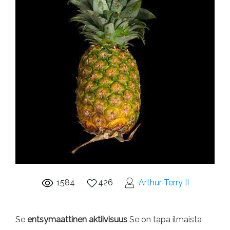
1584
426
Arthur Terry II
Se
entsymaattinen aktiivisuus
Se on tapa ilmaista