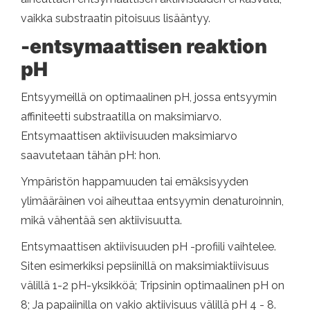
vaikka substraatin pitoisuus lisääntyy.
-entsymaattisen reaktion
pH
Entsyymeillä on optimaalinen pH, jossa entsyymin
affiniteetti substraatilla on maksimiarvo.
Entsymaattisen aktiivisuuden maksimiarvo
saavutetaan tähän pH: hon.
Ympäristön happamuuden tai emäksisyyden
ylimääräinen voi aiheuttaa entsyymin denaturoinnin,
mikä vähentää sen aktiivisuutta.
Entsymaattisen aktiivisuuden pH -profiili vaihtelee.
Siten esimerkiksi pepsiinillä on maksimiaktiivisuus
välillä 1-2 pH-yksikköä; Tripsinin optimaalinen pH on
8; Ja papaiinilla on vakio aktiivisuus välillä pH 4 - 8.