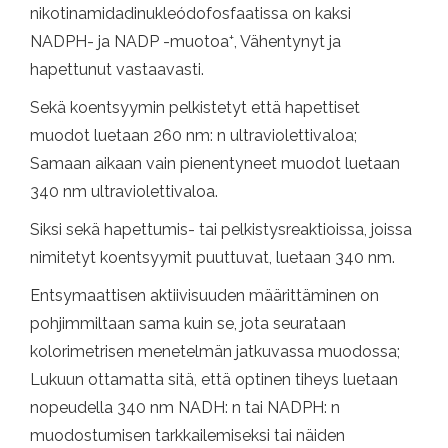
nikotinamidadinukleódofosfaatissa on kaksi
+
NADPH- ja NADP -muotoa
, Vähentynyt ja
hapettunut vastaavasti.
Sekä koentsyymin pelkistetyt että hapettiset
muodot luetaan 260 nm: n ultraviolettivaloa;
Samaan aikaan vain pienentyneet muodot luetaan
340 nm ultraviolettivaloa.
Siksi sekä hapettumis- tai pelkistysreaktioissa, joissa
nimitetyt koentsyymit puuttuvat, luetaan 340 nm.
Entsymaattisen aktiivisuuden määrittäminen on
pohjimmiltaan sama kuin se, jota seurataan
kolorimetrisen menetelmän jatkuvassa muodossa;
Lukuun ottamatta sitä, että optinen tiheys luetaan
nopeudella 340 nm NADH: n tai NADPH: n
muodostumisen tarkkailemiseksi tai näiden