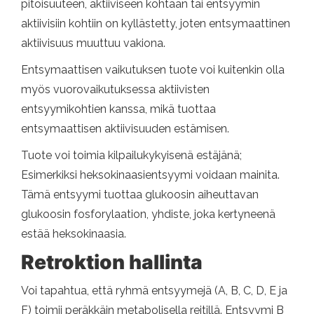
pitoisuuteen, aktiiviseen kohtaan tai entsyymin
aktiivisiin kohtiin on kyllästetty, joten entsymaattinen
aktiivisuus muuttuu vakiona.
Entsymaattisen vaikutuksen tuote voi kuitenkin olla
myös vuorovaikutuksessa aktiivisten
entsyymikohtien kanssa, mikä tuottaa
entsymaattisen aktiivisuuden estämisen.
Tuote voi toimia kilpailukykyisenä estäjänä;
Esimerkiksi heksokinaasientsyymi voidaan mainita.
Tämä entsyymi tuottaa glukoosin aiheuttavan
glukoosin fosforylaation, yhdiste, joka kertyneenä
estää heksokinaasia.
Retroktion hallinta
Voi tapahtua, että ryhmä entsyymejä (A, B, C, D, E ja
F) toimii peräkkäin metabolisella reitillä. Entsyymi B