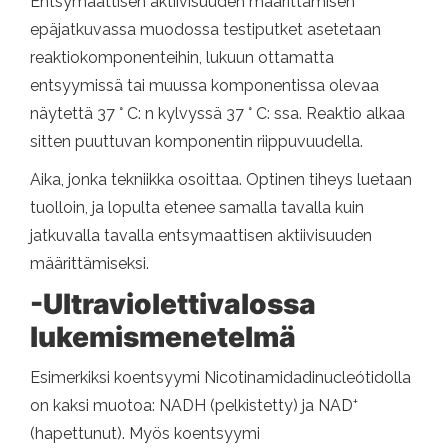
Entsymaattisen aktiivisuuden määrittämisen
epäjatkuvassa muodossa testiputket asetetaan
reaktiokomponenteihin, lukuun ottamatta
entsyymissä tai muussa komponentissa olevaa
näytettä 37 ° C: n kylvyssä 37 ° C: ssa. Reaktio alkaa
sitten puuttuvan komponentin riippuvuudella.
Aika, jonka tekniikka osoittaa. Optinen tiheys luetaan
tuolloin, ja lopulta etenee samalla tavalla kuin
jatkuvalla tavalla entsymaattisen aktiivisuuden
määrittämiseksi.
-Ultraviolettivalossa
lukemismenetelmä
Esimerkiksi koentsyymi Nicotinamidadinucleótidolla
+
on kaksi muotoa: NADH (pelkistetty) ja NAD
(hapettunut). Myös koentsyymi