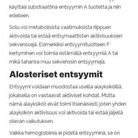
käyttää substraattina entsyymin A tuotetta ja niin
edelleen.
Solu voi metabolisista vaatimuksista riippuen
aktivoida tai estää entsymaattisten aktiivisuuksien
sekvenssejä. Esimerkiksi entsyymituotteen F
kertyminen voi toimia estämällä entsyymiä A tai
mikä tahansa muu sekvenssin entsyymejä.
Alosteriset entsyymit
Entsyymi voidaan muodostaa useilla alayksiköillä,
jokaisella on vastaavat aktiiviset kohdat. Mutta
nämä alayksiköt eivät toimi itsenäisesti, joten yhden
alayksikön aktiivisuus voi aktivoida tai estää jäljellä
olevan vaikutuksen.
Vaikka hemoglobiinia ei pidetä entsyyminä, se on