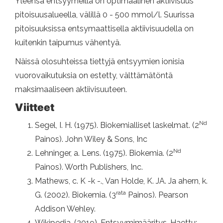
Yleensä entsyymeillä on optimaalinen aktiivisuus
pitoisuusalueella, välillä 0 - 500 mmol/l. Suurissa
pitoisuuksissa entsymaattisella aktiivisuudella on
kuitenkin taipumus vähentyä.
Näissä olosuhteissa tiettyjä entsyymien ionisia
vuorovaikutuksia on estetty, välttämätöntä
maksimaaliseen aktiivisuuteen.
Viitteet
Nd
Segel, I. H. (1975). Biokemialliset laskelmat. (2
Painos). John Wiley & Sons, Inc
Nd
Lehninger, a. Lens. (1975). Biokemia. (2
Painos). Worth Publishers, Inc.
Mathews, c. K -k -., Van Holde, K. JA. Ja ahern, k.
rata
G. (2002). Biokemia. (3
Painos). Pearson
Addison Wehley.
Wikipedia. (2019). Entsyymimääritys. Haettu: