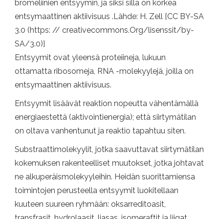
bromeliinien entsyymin, ja siksi sillä on korkea
entsymaattinen aktiivisuus .Lähde: H. Zell [CC BY-SA
3.0 (https: // creativecommons.Org/lisenssit/by-
SA/3.0)]
Entsyymit ovat yleensä proteiineja, lukuun
ottamatta ribosomeja, RNA -molekyylejä, joilla on
entsymaattinen aktiivisuus.
Entsyymit lisäävät reaktion nopeutta vähentämällä
energiaestettä (aktivointienergia); että siirtymätilan
on oltava vanhentunut ja reaktio tapahtuu siten.
Substraattimolekyylit, jotka saavuttavat siirtymätilan
kokemuksen rakenteelliset muutokset, jotka johtavat
ne alkuperäismolekyyleihin. Heidän suorittamiensa
toimintojen perusteella entsyymit luokitellaan
kuuteen suureen ryhmään: oksarreditoasit,
transfrasit, hydrolaasit, liasas, isomeraftit ja liigat.