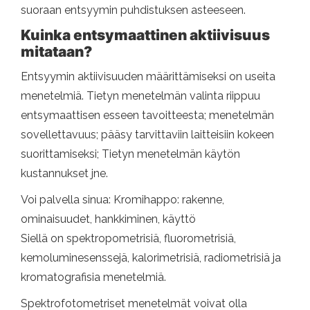
suoraan entsyymin puhdistuksen asteeseen.
Kuinka entsymaattinen aktiivisuus
mitataan?
Entsyymin aktiivisuuden määrittämiseksi on useita
menetelmiä. Tietyn menetelmän valinta riippuu
entsymaattisen esseen tavoitteesta; menetelmän
sovellettavuus; pääsy tarvittaviin laitteisiin kokeen
suorittamiseksi; Tietyn menetelmän käytön
kustannukset jne.
Voi palvella sinua: Kromihappo: rakenne,
ominaisuudet, hankkiminen, käyttö
Siellä on spektropometrisiä, fluorometrisiä,
kemoluminesenssejä, kalorimetrisiä, radiometrisiä ja
kromatografisia menetelmiä.
Spektrofotometriset menetelmät voivat olla