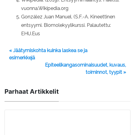
vuonna.Wikipedia.org
González Juan Manuel. (S.F.-A. Kineettinen
entsyymi. Biomolekyylikurssi. Palautettu:
EHU.Eus
« Jäätymiskohta kuinka laskea se ja
esimerkkejä
Epiteelikangasominaisuudet, kuvaus,
toiminnot, tyypit »
Parhaat Artikkelit