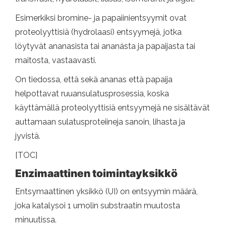
Esimerkiksi bromine- ja papaiinientsyymit ovat
proteolyyttisiä (hydrolaasi) entsyymejä, jotka
löytyvät ananasista tai ananásta ja papaijasta tai
maitosta, vastaavasti.
On tiedossa, että sekä ananas että papaija
helpottavat ruuansulatusprosessia, koska
käyttämällä proteolyyttisiä entsyymejä ne sisältävät
auttamaan sulatusproteiineja sanoin, lihasta ja
jyvistä.
[TOC]
Enzimaattinen toimintayksikkö
Entsymaattinen yksikkö (UI) on entsyymin määrä,
joka katalysoi 1 umolin substraatin muutosta
minuutissa.