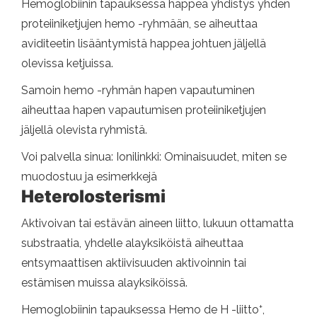
Hemoglobiinin tapauksessa happea yhdistys yhden
proteiiniketjujen hemo -ryhmään, se aiheuttaa
aviditeetin lisääntymistä happea johtuen jäljellä
olevissa ketjuissa.
Samoin hemo -ryhmän hapen vapautuminen
aiheuttaa hapen vapautumisen proteiiniketjujen
jäljellä olevista ryhmistä.
Voi palvella sinua: Ionilinkki: Ominaisuudet, miten se
muodostuu ja esimerkkejä
Heterolosterismi
Aktivoivan tai estävän aineen liitto, lukuun ottamatta
substraatia, yhdelle alayksiköistä aiheuttaa
entsymaattisen aktiivisuuden aktivoinnin tai
estämisen muissa alayksiköissä.
+
Hemoglobiinin tapauksessa Hemo de H -liitto
,