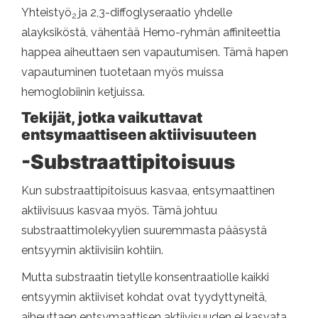
Yhteistyö
ja 2,3-diffoglyseraatio yhdelle
2
alayksiköstä, vähentää Hemo-ryhmän affiniteettia
happea aiheuttaen sen vapautumisen. Tämä hapen
vapautuminen tuotetaan myös muissa
hemoglobiinin ketjuissa.
Tekijät, jotka vaikuttavat
entsymaattiseen aktiivisuuteen
-Substraattipitoisuus
Kun substraattipitoisuus kasvaa, entsymaattinen
aktiivisuus kasvaa myös. Tämä johtuu
substraattimolekyylien suuremmasta pääsystä
entsyymin aktiivisiin kohtiin.
Mutta substraatin tietylle konsentraatiolle kaikki
entsyymin aktiiviset kohdat ovat tyydyttyneitä,
aiheuttaen entsymaattisen aktiivisuuden ei kasvata,