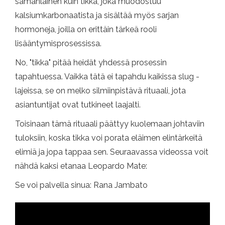
samanlainen kuin tikka, joka muodostuu
kalsiumkarbonaatista ja sisältää myös sarjan
hormoneja, joilla on erittäin tärkeä rooli
lisääntymisprosessissa.
No, "tikka" pitää heidät yhdessä prosessin
tapahtuessa. Vaikka tätä ei tapahdu kaikissa slug -
lajeissa, se on melko silmiinpistävä rituaali, jota
asiantuntijat ovat tutkineet laajalti.
Toisinaan tämä rituaali päättyy kuolemaan johtaviin
tuloksiin, koska tikka voi porata eläimen elintärkeitä
elimiä ja jopa tappaa sen. Seuraavassa videossa voit
nähdä kaksi etanaa Leopardo Mate:
Se voi palvella sinua: Rana Jambato