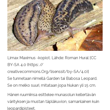
Limax Maximus -kopiot. Lähde: Roman Hural [CC
BY-SA 4.0 (https: //
creativecommons.Org/lisenssit/by-SA/4.0)]
Se tunnetaan nimellä Garden tai Babosa Leopard.
Se on melko suuri, mitataan jopa hiukan yli 15 cm.
Hänen ruumiinsa esittelee munasolun kellertävän
värityksen ja mustan täpläkuvion, samanlainen kuin
leopardipisteet.