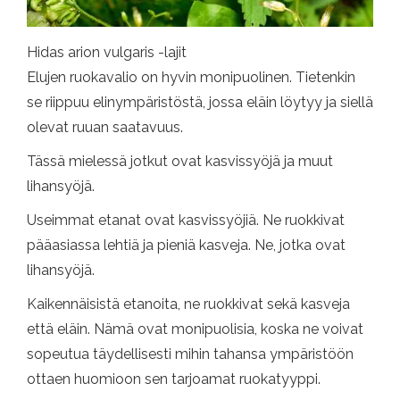
Hidas arion vulgaris -lajit
Elujen ruokavalio on hyvin monipuolinen. Tietenkin
se riippuu elinympäristöstä, jossa eläin löytyy ja siellä
olevat ruuan saatavuus.
Tässä mielessä jotkut ovat kasvissyöjä ja muut
lihansyöjä.
Useimmat etanat ovat kasvissyöjiä. Ne ruokkivat
pääasiassa lehtiä ja pieniä kasveja. Ne, jotka ovat
lihansyöjä.
Kaikennäisistä etanoita, ne ruokkivat sekä kasveja
että eläin. Nämä ovat monipuolisia, koska ne voivat
sopeutua täydellisesti mihin tahansa ympäristöön
ottaen huomioon sen tarjoamat ruokatyyppi.