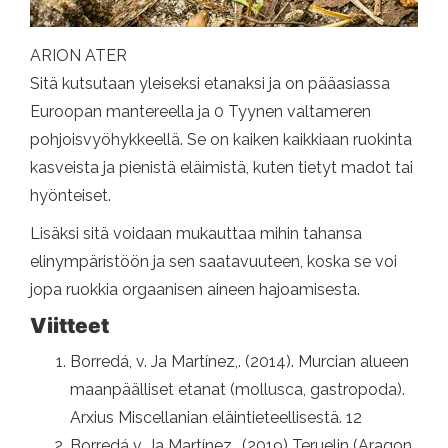
ARION ATER
Sitä kutsutaan yleiseksi etanaksi ja on pääasiassa
Euroopan mantereella ja 0 Tyynen valtameren
pohjoisvyöhykkeellä. Se on kaiken kaikkiaan ruokinta
kasveista ja pienistä eläimistä, kuten tietyt madot tai
hyönteiset.
Lisäksi sitä voidaan mukauttaa mihin tahansa
elinympäristöön ja sen saatavuuteen, koska se voi
jopa ruokkia orgaanisen aineen hajoamisesta.
Viitteet
Borredá, v. Ja Martínez,. (2014). Murcian alueen
maanpäälliset etanat (mollusca, gastropoda).
Arxius Miscellanian eläintieteellisestä. 12
Borredá v. Ja Martínez,. (2019) Teruelin (Aragon,