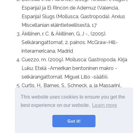
Espanja) ja El Rincón de Ademuz (Valencia,
Espanja) Slugs (Mollusca, Gastropoda). Arxius
Miscellanian eläintieteellisestä. 17
Äkillinen, r. C. & Äkillinen, G. J -., (2005).
Selkärangattomat, 2. painos. McGraw-Hill-
interamericana, Madrid
Cuezzo, m. (2009). Mollusca: Gastropoda. Kirja
Luku: Etelä -Amerikan bentoninen makro -
selkärangattomat. Miguel Lillo -säätiö.
Curtis, H., Barnes, S., Schneck, a. ja Massarini,.
(2008). biologia. Pan -american
This website uses cookies to ensure you get the
lääketieteellinen toimitus. 7. painos.
best experience on our website.
Learn more
Hickman, c. P., Roberts, L. S., Larson, a., Ober, w.
C., & Garrison, c. (2001). Integroitu eläintieteen
Got it!
profiili (Vol. viisitoista). McGraw-Hill.