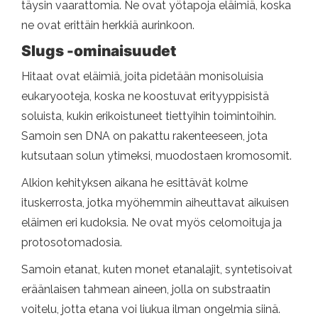
täysin vaarattomia. Ne ovat yötapoja eläimiä, koska
ne ovat erittäin herkkiä aurinkoon.
Slugs -ominaisuudet
Hitaat ovat eläimiä, joita pidetään monisoluisia
eukaryooteja, koska ne koostuvat erityyppisistä
soluista, kukin erikoistuneet tiettyihin toimintoihin.
Samoin sen DNA on pakattu rakenteeseen, jota
kutsutaan solun ytimeksi, muodostaen kromosomit.
Alkion kehityksen aikana he esittävät kolme
ituskerrosta, jotka myöhemmin aiheuttavat aikuisen
eläimen eri kudoksia. Ne ovat myös celomoituja ja
protosotomadosia.
Samoin etanat, kuten monet etanalajit, syntetisoivat
eräänlaisen tahmean aineen, jolla on substraatin
voitelu, jotta etana voi liukua ilman ongelmia siinä.