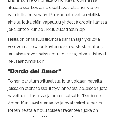
Ensinnäkin feromoneilla on johtava rooli näissä
rituaaleissa, koska ne osoittavat, että henkilö on
valmis lisääntymään. Peromonat ovat kemiallisia
aineita, jotka eläin vapautuu yhdessä droolin kanssa,
joka lähtee, kun se liikkuu substraatin läpi.
Heillä on omaisuus liikuntaa saman lajin yksilöllä
vetovoima, joka on käytännössä vastustamaton ja
laukaisee myös näissä muutoksissa, jotka altistavat
ne lisääntymislakiin.
"Dardo del Amor"
Toinen pariutumisrituaalista, joita voidaan havaita
joissakin etansseissä, liittyy läheisesti sellaiseen, jota
havaitaan etanoissa ja on niin kutsuttu "Dardo del
Amor". Kun kaksi etanaa on ja ovat valmiita pariksi,
toinen heistä ampuu toiseen rakenteen, joka on