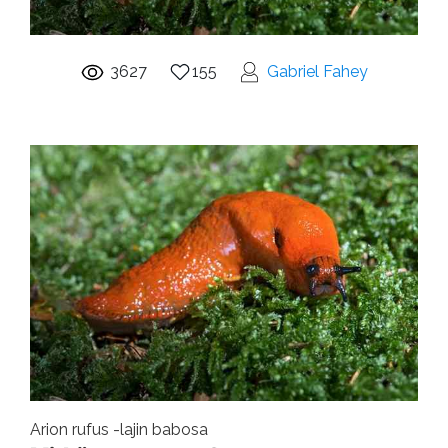
3627
155
Gabriel Fahey
Arion rufus -lajin babosa