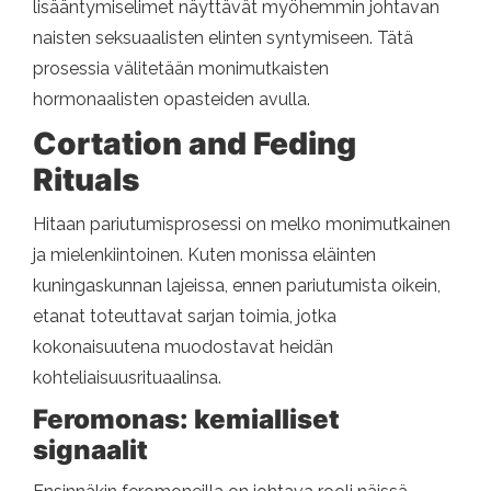
lisääntymiselimet näyttävät myöhemmin johtavan
naisten seksuaalisten elinten syntymiseen. Tätä
prosessia välitetään monimutkaisten
hormonaalisten opasteiden avulla.
Cortation and Feding
Rituals
Hitaan pariutumisprosessi on melko monimutkainen
ja mielenkiintoinen. Kuten monissa eläinten
kuningaskunnan lajeissa, ennen pariutumista oikein,
etanat toteuttavat sarjan toimia, jotka
kokonaisuutena muodostavat heidän
kohteliaisuusrituaalinsa.
Feromonas: kemialliset
signaalit