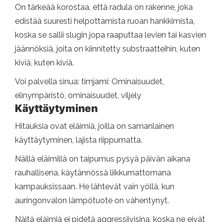
On tärkeää korostaa, että radula on rakenne, joka
edistää suuresti helpottamista ruoan hankkimista,
koska se sallii slugin jopa raaputtaa levien tai kasvien
jäännöksiä, joita on kiinnitetty substraatteihin, kuten
kiviä, kuten kiviä.
Voi palvella sinua: timjami: Ominaisuudet,
elinympäristö, ominaisuudet, viljely
Käyttäytyminen
Hitauksia ovat eläimiä, joilla on samanlainen
käyttäytyminen, lajista riippumatta.
Näillä eläimillä on taipumus pysyä päivän aikana
rauhallisena, käytännössä liikkumattomana
kampauksissaan. He lähtevät vain yöllä, kun
auringonvalon lämpötuote on vähentynyt.
Näitä eläimiä ei pidetä aggressiivisina, koska ne eivät