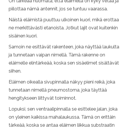
On tärkeää huomata, että eläimellä on kyky vetää ja
piilottaa nämä antennit, jos se tuntuu vaarassa.
Näistä eläimistä puuttuu ulkoinen kuori, mikä erottaa
ne merkittävästi etanoista. Jotkut lajit ovat kuitenkin
sisäinen kuori.
Samoin ne esittävät rakenteen, joka näyttää laukulta
ja tunnetaan vaipan nimellä. Tämä rakenne on
eläimelle elintärkeää, koska sen sisäelimet sisältävät
siihen.
Eläimen oikealla sivupinnalla näkyy pieni reikä, joka
tunnetaan nimellä pneumostoma, joka täyttää
hengitykseen liittyvät toiminnot.
Lopuksi, sen ventraalipinnalla se esittelee jalan, joka
on yleinen kaikissa mahalaukussa. Tämä on erittäin
tärkeää, koska se antaa eläimen liikkua substraatin