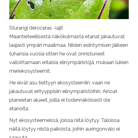
Sturangi deroceras -lajit
Maantieteellisestä näkökulmasta etanat jakautuvat
laajasti ympäri maailmaa. Niiden esiintymisen jälkeen
tuhansia vuosia sitten he ovat onnistuneet
valloittamaan erilaisia ​​elinympäristöjä, mukaan lukien
meriekosysteemit.
He eivät asu tiettyyn ekosysteemiin, vaan ne
jakautuvat erityyppisiin elinympäristöihin. Ainoat
planeetan alueet, joilla ei todennäköisesti ole
etanoita.
Nyt ekosysteemeissä, joissa niitä löytyy. Taloissa
näitä löytyy niistä paikoista, joihin auringonvalo ei
saavuta.