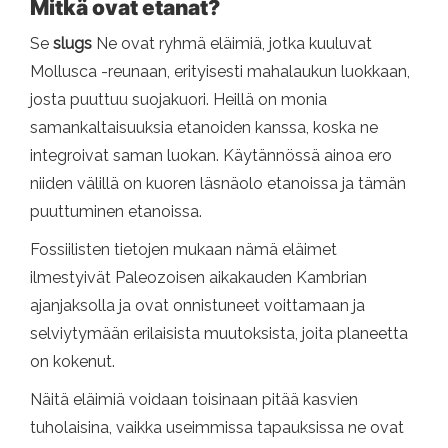
Mitkä ovat etanat?
Se
slugs
Ne ovat ryhmä eläimiä, jotka kuuluvat
Mollusca -reunaan, erityisesti mahalaukun luokkaan,
josta puuttuu suojakuori. Heillä on monia
samankaltaisuuksia etanoiden kanssa, koska ne
integroivat saman luokan. Käytännössä ainoa ero
niiden välillä on kuoren läsnäolo etanoissa ja tämän
puuttuminen etanoissa.
Fossiilisten tietojen mukaan nämä eläimet
ilmestyivät Paleozoisen aikakauden Kambrian
ajanjaksolla ja ovat onnistuneet voittamaan ja
selviytymään erilaisista muutoksista, joita planeetta
on kokenut.
Näitä eläimiä voidaan toisinaan pitää kasvien
tuholaisina, vaikka useimmissa tapauksissa ne ovat