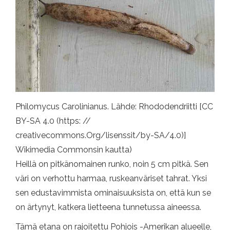
Philomycus Carolinianus. Lähde: Rhododendriitti [CC
BY-SA 4.0 (https: //
creativecommons.Org/lisenssit/by-SA/4.0)]
Wikimedia Commonsin kautta)
Heillä on pitkänomainen runko, noin 5 cm pitkä. Sen
väri on verhottu harmaa, ruskeanväriset tahrat. Yksi
sen edustavimmista ominaisuuksista on, että kun se
on ärtynyt, katkera lietteena tunnetussa aineessa.
Tämä etana on rajoitettu Pohjois -Amerikan alueelle,