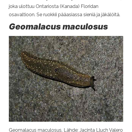
joka ulottuu Ontariosta (Kanada) Floridan
osavaltioon. Se ruokkii pääasiassa sieniä ja jäkälöitä.
Geomalacus maculosus
Geomalacus maculosus. Lähde: Jacinta Lluch Valero