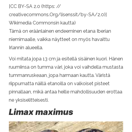
[CC BY-SA 2.0 (https: //
creativecommons.Org/lisenssit/by-SA/2.0)]
Wikimedia Commonsin kautta)
Tämä on eräänlainen endeeminen etana Iberian
niemimaalle, vaikka näytteet on myös havaittu
Irlannin alueella.
Voi mitata jopa 13 cm ja esitellä sisäinen kuori. Hänen
ruumiinsa on tumma väri, joka voi vaihdella mustasta
tummanruskeaan, jopa harmaan kautta. Väristä
riippumatta näillä etanoilla on valkoiset pisteet
pinnallaan, mikä antaa heille mahdollisuuden erottaa
ne yksiselitteisesti.
Limax maximus