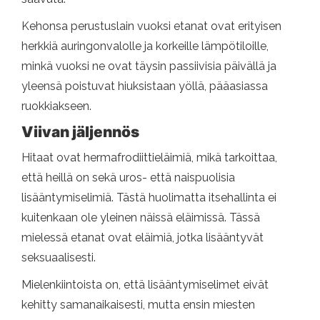
Kehonsa perustuslain vuoksi etanat ovat erityisen
herkkiä auringonvalolle ja korkeille lämpötiloille,
minkä vuoksi ne ovat täysin passiivisia päivällä ja
yleensä poistuvat hiuksistaan ​​yöllä, pääasiassa
ruokkiakseen.
Viivan jäljennös
Hitaat ovat hermafrodiittieläimiä, mikä tarkoittaa,
että heillä on sekä uros- että naispuolisia
lisääntymiselimiä. Tästä huolimatta itsehallinta ei
kuitenkaan ole yleinen näissä eläimissä. Tässä
mielessä etanat ovat eläimiä, jotka lisääntyvät
seksuaalisesti.
Mielenkiintoista on, että lisääntymiselimet eivät
kehitty samanaikaisesti, mutta ensin miesten