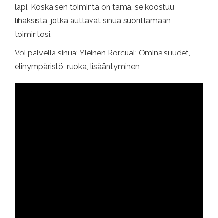
läpi. Koska sen toiminta on tämä, se koostuu
lihaksista, jotka auttavat sinua suorittamaan
toimintosi.
Voi palvella sinua: Yleinen Rorcual: Ominaisuudet,
elinympäristö, ruoka, lisääntyminen