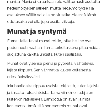
munilla. Munia ei kuitenkaan ole välittömästi asetettu
hedelmöityksen jälkeen, mutta hedelmöityksen ja
asetuksen välillä voi olla odotusaika. Yleensä tämä
odotusaika voi olla jopa useita viikkoja.
Munat ja syntymä
Etanat tallettavat munat reikiin, jotka he itse ovat
pudonneet maahan. Tämä tarkoituksena pitää heidät
suojattuna kaikilta uhkalta, kuten saalistaja.
Munat ovat yleensä pieniä ja pyöreitä, vaihtelevia,
lajista riippuen. Sen värimatka kulkee keltaisesta
edes läpinäkyväksi.
Inkubaatioaika riippuu useista tekijöistä, kuten lajeista
ja ilmasto -olosuhteista. Tämä viimeinen tekijä on
kuitenkin ratkaisevin. Lämpötila on avain ja mitä
korkeampi tämä, sitä nopeammin munat ovat