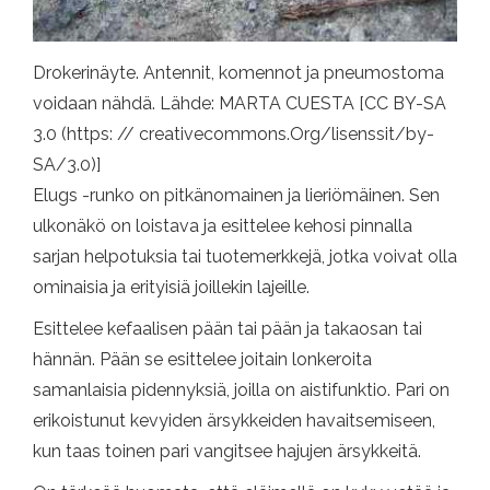
Drokerinäyte. Antennit, komennot ja pneumostoma
voidaan nähdä. Lähde: MARTA CUESTA [CC BY-SA
3.0 (https: // creativecommons.Org/lisenssit/by-
SA/3.0)]
Elugs -runko on pitkänomainen ja lieriömäinen. Sen
ulkonäkö on loistava ja esittelee kehosi pinnalla
sarjan helpotuksia tai tuotemerkkejä, jotka voivat olla
ominaisia ​​ja erityisiä joillekin lajeille.
Esittelee kefaalisen pään tai pään ja takaosan tai
hännän. Pään se esittelee joitain lonkeroita
samanlaisia ​​pidennyksiä, joilla on aistifunktio. Pari on
erikoistunut kevyiden ärsykkeiden havaitsemiseen,
kun taas toinen pari vangitsee hajujen ärsykkeitä.