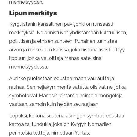
menneisyyden.
Lipun merkitys
Kyrguistanin kansallinen paviljonki on runsaasti
merkityksiä. Ne onnistuvat yhdistämään kulttuurisen,
poliittisen ja etnisen suhteen. Punainen tunnistaa
arvon ja rohkeuden kanssa, joka historiallisesti liittyy
lippuun, jonka valloittaja Manas aatelisina
menneisyydessä.
Aurinko puolestaan ​​edustaa maan vaurautta ja
rauhaa. Sen neljäkymmentä sätettä olisivat ne, jotka
symboloivat Manasin johtamia heimoja mongoleja
vastaan, samoin kuin heidän seuraajiaan.
Lopuksi, kokonaisuutena auringon symboli edustaa
kattoa tai tundukia, joka on Kyrgyn Nomadien
perinteisiä telttoja, nimeltään Yurtas.