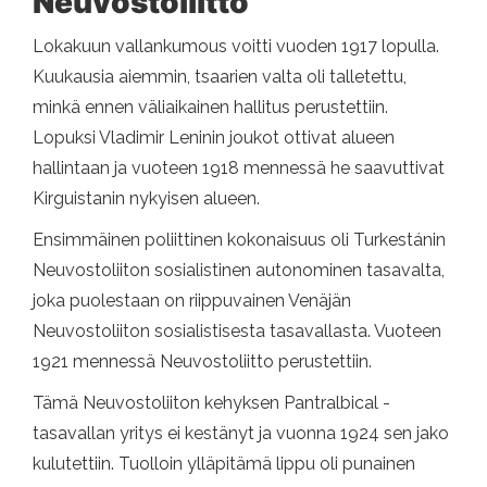
Neuvostoliitto
Lokakuun vallankumous voitti vuoden 1917 lopulla.
Kuukausia aiemmin, tsaarien valta oli talletettu,
minkä ennen väliaikainen hallitus perustettiin.
Lopuksi Vladimir Leninin joukot ottivat alueen
hallintaan ja vuoteen 1918 mennessä he saavuttivat
Kirguistanin nykyisen alueen.
Ensimmäinen poliittinen kokonaisuus oli Turkestánin
Neuvostoliiton sosialistinen autonominen tasavalta,
joka puolestaan ​​on riippuvainen Venäjän
Neuvostoliiton sosialistisesta tasavallasta. Vuoteen
1921 mennessä Neuvostoliitto perustettiin.
Tämä Neuvostoliiton kehyksen Pantralbical -
tasavallan yritys ei kestänyt ja vuonna 1924 sen jako
kulutettiin. Tuolloin ylläpitämä lippu oli punainen