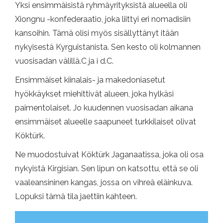
Yksi ensimmäisistä ryhmäyrityksistä alueella oli
Xiongnu -konfederaatio, joka liittyi eri nomadisiin
kansoihin. Tämä olisi myös sisällyttänyt itään
nykyisestä Kyrguistanista. Sen kesto oli kolmannen
vuosisadan välillä.C ja i d.C.
Ensimmäiset kiinalais- ja makedoniasetut
hyökkäykset miehittivät alueen, joka hylkäsi
paimentolaiset. Jo kuudennen vuosisadan aikana
ensimmäiset alueelle saapuneet turkkilaiset olivat
Köktürk.
Ne muodostuivat Köktürk Jaganaatissa, joka oli osa
nykyistä Kirgisian. Sen lipun on katsottu, että se oli
vaaleansininen kangas, jossa on vihreä eläinkuva.
Lopuksi tämä tila jaettiin kahteen.