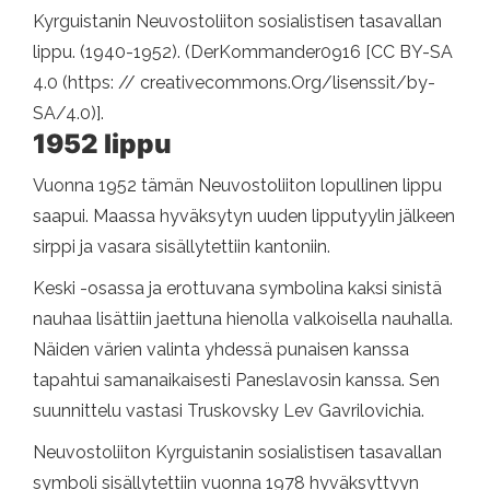
Kyrguistanin Neuvostoliiton sosialistisen tasavallan
lippu. (1940-1952). (DerKommander0916 [CC BY-SA
4.0 (https: // creativecommons.Org/lisenssit/by-
SA/4.0)].
1952 lippu
Vuonna 1952 tämän Neuvostoliiton lopullinen lippu
saapui. Maassa hyväksytyn uuden lipputyylin jälkeen
sirppi ja vasara sisällytettiin kantoniin.
Keski -osassa ja erottuvana symbolina kaksi sinistä
nauhaa lisättiin jaettuna hienolla valkoisella nauhalla.
Näiden värien valinta yhdessä punaisen kanssa
tapahtui samanaikaisesti Paneslavosin kanssa. Sen
suunnittelu vastasi Truskovsky Lev Gavrilovichia.
Neuvostoliiton Kyrguistanin sosialistisen tasavallan
symboli sisällytettiin vuonna 1978 hyväksyttyyn