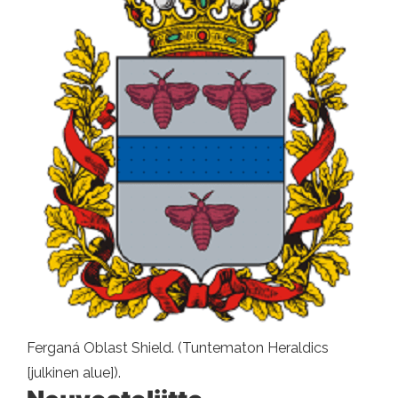
Ferganá Oblast Shield. (Tuntematon Heraldics
[julkinen alue]).