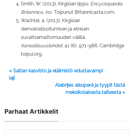
Smith, W. (2013). Kirgisian lippu.
Encyclopædia
Britannica, Inc
. Toipunut Britannicasta.com.
Wachtel, a. (2013). Kirgisian
demokratisoitumisen ja etnisen
suvaitsemattomuuden välillä.
Kansallisuuslehdet
, 41 (6), 971-986. Cambridge
toipui.org.
« Saltan kasvisto ja eläimistö edustavampi
laji
Alebrijes alkuperä ja tyypit tästä
meksikolaisesta taiteesta »
Parhaat Artikkelit