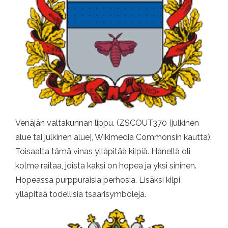
Venäjän valtakunnan lippu. (ZSCOUT370 [julkinen
alue tai julkinen alue], Wikimedia Commonsin kautta).
Toisaalta tämä vinas ylläpitää kilpiä. Hänellä oli
kolme raitaa, joista kaksi on hopea ja yksi sininen.
Hopeassa purppuraisia ​​perhosia. Lisäksi kilpi
ylläpitää todellisia tsaarisymboleja.