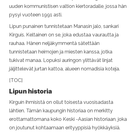
uuden kommunistisen valtion kiertoradalle, jossa hän
pysyi vuoteen 1991 asti.
Lipun punainen tunnistetaan Manasin jalo, sankari
Kirguís. Keltainen on se, joka edustaa vaurautta ja
rauhaa. Hänen neljäkymmentä sätettään
tunnistetaan heimojen ja miesten kanssa, jotka
tukivat manaa. Lopuksi auringon ylittävät linjat
jäljittelevät jurtan kattoa, alueen nomadisia koteja.
[TOC]
Lipun historia
Kirguín ihmisistä on ollut toisesta vuosisadasta
lähtien. Tämän kaupungin historiaa on merkitty
erottamattomana koko Keski -Aasian historiaan, joka
on joutunut kohtaamaan erityyppisiä hyökkäyksiä.