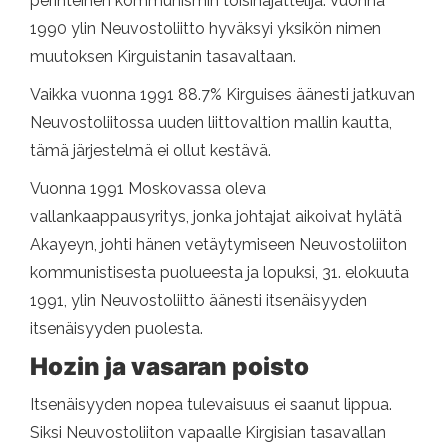
perinteinen kommunismin toisinajattelija. Vuonna
1990 ylin Neuvostoliitto hyväksyi yksikön nimen
muutoksen Kirguistanin tasavaltaan.
Vaikka vuonna 1991 88.7% Kirguises äänesti jatkuvan
Neuvostoliitossa uuden liittovaltion mallin kautta,
tämä järjestelmä ei ollut kestävä.
Vuonna 1991 Moskovassa oleva
vallankaappausyritys, jonka johtajat aikoivat hylätä
Akayeyn, johti hänen vetäytymiseen Neuvostoliiton
kommunistisesta puolueesta ja lopuksi, 31. elokuuta
1991, ylin Neuvostoliitto äänesti itsenäisyyden
itsenäisyyden puolesta.
Hozin ja vasaran poisto
Itsenäisyyden nopea tulevaisuus ei saanut lippua.
Siksi Neuvostoliiton vapaalle Kirgisian tasavallan