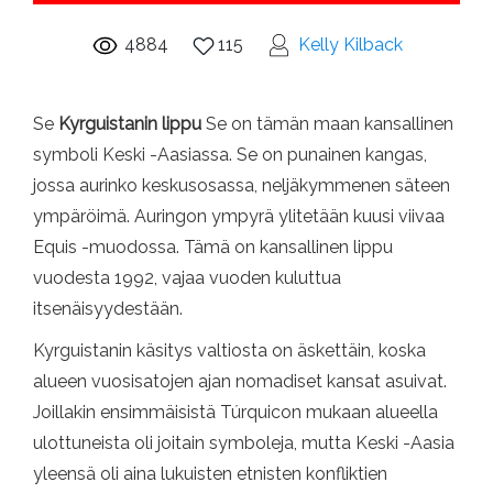
4884
115
Kelly Kilback
Se
Kyrguistanin lippu
Se on tämän maan kansallinen
symboli Keski -Aasiassa. Se on punainen kangas,
jossa aurinko keskusosassa, neljäkymmenen säteen
ympäröimä. Auringon ympyrä ylitetään kuusi viivaa
Equis -muodossa. Tämä on kansallinen lippu
vuodesta 1992, vajaa vuoden kuluttua
itsenäisyydestään.
Kyrguistanin käsitys valtiosta on äskettäin, koska
alueen vuosisatojen ajan nomadiset kansat asuivat.
Joillakin ensimmäisistä Túrquicon mukaan alueella
ulottuneista oli joitain symboleja, mutta Keski -Aasia
yleensä oli aina lukuisten etnisten konfliktien