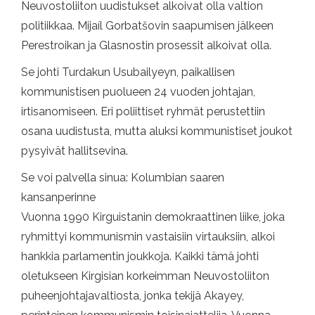
Neuvostoliiton uudistukset alkoivat olla valtion
politiikkaa. Mijaíl Gorbatšovin saapumisen jälkeen
Perestroikan ja Glasnostin prosessit alkoivat olla.
Se johti Turdakun Usubailyeyn, paikallisen
kommunistisen puolueen 24 vuoden johtajan,
irtisanomiseen. Eri poliittiset ryhmät perustettiin
osana uudistusta, mutta aluksi kommunistiset joukot
pysyivät hallitsevina.
Se voi palvella sinua: Kolumbian saaren
kansanperinne
Vuonna 1990 Kirguistanin demokraattinen liike, joka
ryhmittyi kommunismin vastaisiin virtauksiin, alkoi
hankkia parlamentin joukkoja. Kaikki tämä johti
oletukseen Kirgisian korkeimman Neuvostoliiton
puheenjohtajavaltiosta, jonka tekijä Akayey,