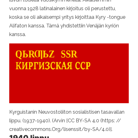
vuonna 1928 latinalainen kirjoitus oli perustettu,
koska se oli aikaisempi yritys kirjoittaa Kyry -tongue
Alifaton kanssa. Tämä yhdistettiin Venäjän kyriön
kanssa.
Kyrguistanin Neuvostoliiton sosialistisen tasavallan
lippu. (1937-1940). (Arvin [CC BY-SA 4.0 (https: //
creativecommons.Org/lisenssit/by-SA/4.0)].
1940 lippu