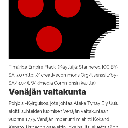
Timúrida Empire Flack. (Käyttäjä: Stannered [CC BY-
SA 3.0 (http: // creativecommons.Org/lisenssit/by-
SA/3.0/)], Wikimedia Commonsin kautta).
Venäjän valtakunta
Pohjois -Kyirguisos, jota johtaa Atake Tynay Biy Uulu
aloitti suhteiden luomisen Venäjän valtakuntaan
vuonna 1775. Venäjän imperiumi miehitti Kokand
Kanato, Uzbecon osavaltio, joka hallitsi aluetta 1800