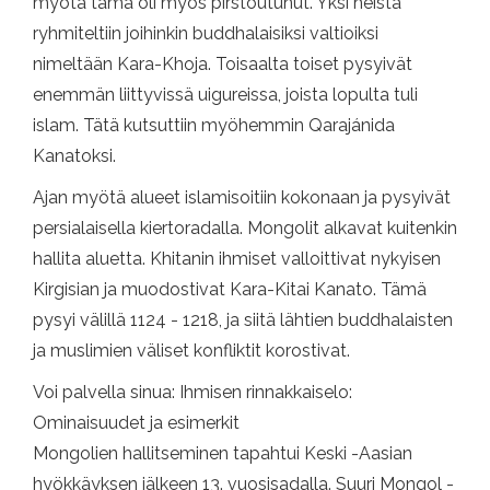
myötä tämä oli myös pirstoutunut. Yksi heistä
ryhmiteltiin joihinkin buddhalaisiksi valtioiksi
nimeltään Kara-Khoja. Toisaalta toiset pysyivät
enemmän liittyvissä uigureissa, joista lopulta tuli
islam. Tätä kutsuttiin myöhemmin Qarajánida
Kanatoksi.
Ajan myötä alueet islamisoitiin kokonaan ja pysyivät
persialaisella kiertoradalla. Mongolit alkavat kuitenkin
hallita aluetta. Khitanin ihmiset valloittivat nykyisen
Kirgisian ja muodostivat Kara-Kitai Kanato. Tämä
pysyi välillä 1124 - 1218, ja siitä lähtien buddhalaisten
ja muslimien väliset konfliktit korostivat.
Voi palvella sinua: Ihmisen rinnakkaiselo:
Ominaisuudet ja esimerkit
Mongolien hallitseminen tapahtui Keski -Aasian
hyökkäyksen jälkeen 13. vuosisadalla. Suuri Mongol -