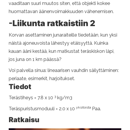
vaaditaan suuri muutos siten, että objekti kokee
huomattavan äänenvoimakkuuden vähenemisen.
-Liikunta ratkaistiin 2
Korvan asettaminen junaraiteille tiedetään, kun yksi
näistä ajoneuvoista lähestyy etäisyyttä. Kuinka
kauan ääni kestää, kun matkustat teräskiskon läpi,
jos juna on 1 km päässä?
Voi palvella sinua: lineaarisen vauhdin säilyttäminen:
periaate, esimerkit, harjoitukset.
Tiedot
3
Terästiheys = 7.8 x 10
kg/m3
yksitoista
Teräspuristusmoduuli = 2.0 x 10
Paa.
Ratkaisu