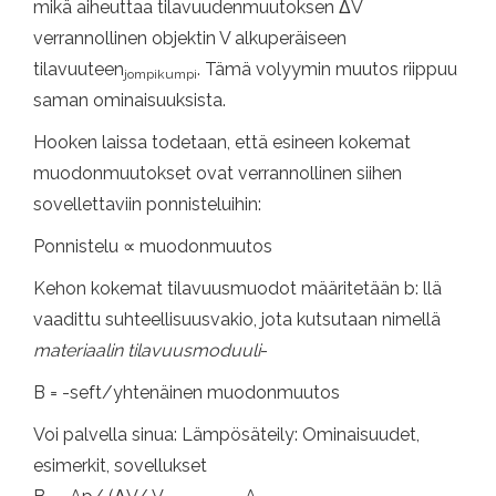
mikä aiheuttaa tilavuudenmuutoksen ΔV
verrannollinen objektin V alkuperäiseen
tilavuuteen
. Tämä volyymin muutos riippuu
jompikumpi
saman ominaisuuksista.
Hooken laissa todetaan, että esineen kokemat
muodonmuutokset ovat verrannollinen siihen
sovellettaviin ponnisteluihin:
Ponnistelu ∝ muodonmuutos
Kehon kokemat tilavuusmuodot määritetään b: llä
vaadittu suhteellisuusvakio, jota kutsutaan nimellä
materiaalin tilavuusmoduuli
-
B = -seft/yhtenäinen muodonmuutos
Voi palvella sinua: Lämpösäteily: Ominaisuudet,
esimerkit, sovellukset