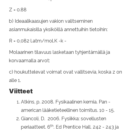
Z = 0.88
b) Ideaalikaasujen vakion valitseminen
asianmukaisilla yksiköillä annettuihin tietoihin:
R = 0,082 l.atm/mol.K -k -
Molaarinen tilavuus lasketaan tyhjentämällä ja
korvaamalla arvot:
c) houkuttelevat voimat ovat vallitsevia, koska z on
alle 1.
Viitteet
Atkins, p. 2008. Fysikaalinen kemia. Pan -
american lääketieteellinen toimitus. 10 - 15.
Giancoli, D. 2006. Fysiikka: sovellusten
th
periaatteet. 6
. Ed Prentice Hall. 242 - 243 ja