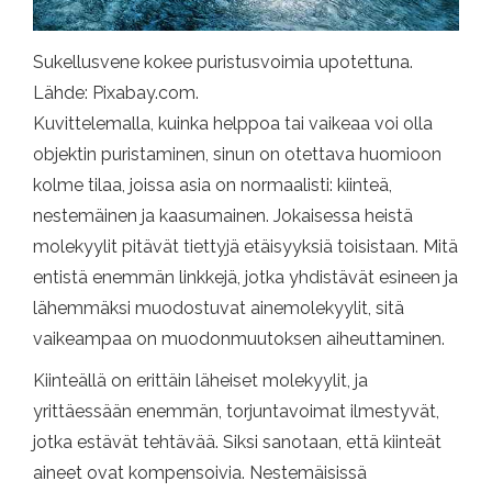
Sukellusvene kokee puristusvoimia upotettuna.
Lähde: Pixabay.com.
Kuvittelemalla, kuinka helppoa tai vaikeaa voi olla
objektin puristaminen, sinun on otettava huomioon
kolme tilaa, joissa asia on normaalisti: kiinteä,
nestemäinen ja kaasumainen. Jokaisessa heistä
molekyylit pitävät tiettyjä etäisyyksiä toisistaan. Mitä
entistä enemmän linkkejä, jotka yhdistävät esineen ja
lähemmäksi muodostuvat ainemolekyylit, sitä
vaikeampaa on muodonmuutoksen aiheuttaminen.
Kiinteällä on erittäin läheiset molekyylit, ja
yrittäessään enemmän, torjuntavoimat ilmestyvät,
jotka estävät tehtävää. Siksi sanotaan, että kiinteät
aineet ovat kompensoivia. Nestemäisissä