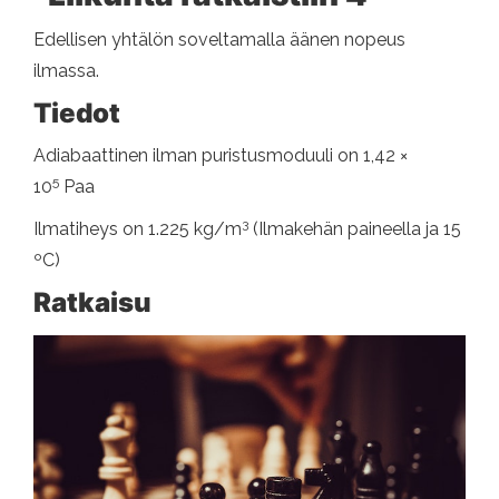
Edellisen yhtälön soveltamalla äänen nopeus
ilmassa.
Tiedot
Adiabaattinen ilman puristusmoduuli on 1,42 ×
5
10
Paa
3
Ilmatiheys on 1.225 kg/m
(Ilmakehän paineella ja 15
ºC)
Ratkaisu