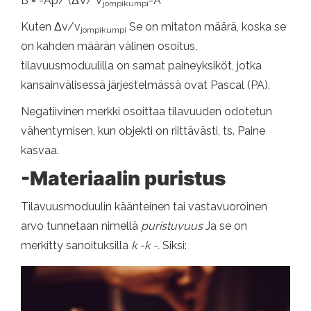
B = -Ap/ (ΔV/ V
-A
jompikumpi
Kuten Δv/v
Se on mitaton määrä, koska se
jompikumpi
on kahden määrän välinen osoitus,
tilavuusmoduulilla on samat paineyksiköt, jotka
kansainvälisessä järjestelmässä ovat Pascal (PA).
Negatiivinen merkki osoittaa tilavuuden odotetun
vähentymisen, kun objekti on riittävästi, ts. Paine
kasvaa.
-Materiaalin puristus
Tilavuusmoduulin käänteinen tai vastavuoroinen
arvo tunnetaan nimellä
puristuvuus
Ja se on
merkitty sanoituksilla
k -k -.
Siksi: