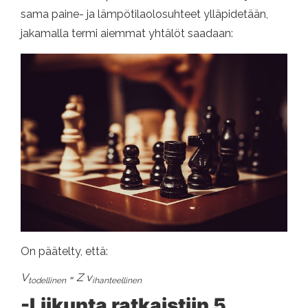
sama paine- ja lämpötilaolosuhteet ylläpidetään,
jakamalla termi aiemmat yhtälöt saadaan:
On päätelty, että:
V
= Z v
todellinen
ihanteellinen
-Liikunta ratkaistiin 5