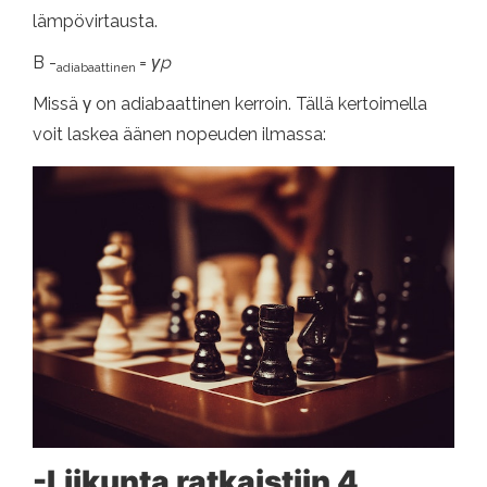
lämpövirtausta.
B -
=
γp
adiabaattinen
Missä γ on adiabaattinen kerroin. Tällä kertoimella
voit laskea äänen nopeuden ilmassa:
-Liikunta ratkaistiin 4