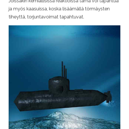
Joissakin kemiallisissa reaktioissa tämä voi tapahtua
ja myös kaasuissa, koska lisäämällä törmäysten
tiheyttä, torjuntavoimat tapahtuvat.