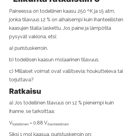
Paineessa on todellinen kaasu 250 ºK ja 15 atm,
jonka tilavuus 12 % on alhaisempi kuin ihanteellisten
kaasujen tilalla laskettu. Jos paine ja lämpötila
pysyvät vakiona, etsi:
a) puristuskerroin.
b) todellisen kaasun molaarinen tilavuus.
c) Millaiset voimat ovat vallitsevia: houkutteleva tai
torjuttava?
Ratkaisu
a) Jos todellinen tilavuus on 12 % pienempi kuin
ihanne, se tarkoittaa:
V
= 0.88 V
todellinen
ihanteellinen
Siksi 1 mol kaasua, puristuskerroin on: