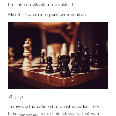
P: n suhteen, ylläpitämällä vakio t t.
Siksi
B -
Isoterminen puristusmoduuli on:
T
B -
= p
T
Ja myös adiabaattinen bu -puristusmoduuli B on
tärkeä
, Jolle ei ole tulevaa tai lähtevää
adiabaattinen