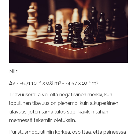
Niin:
-4
3
-4
3
Δv = -5.71.10
x 0.8 m
= -4.57 x 10
m
Tilavuuserolla voi olla negatiivinen merkki, kun
lopullinen tilavuus on pienempi kuin alkuperäinen
tilavuus, joten tämä tulos sopii kaikkiin tähän
mennessä tekemiin oletuksiin.
Puristusmoduuli niin korkea, osoittaa, että paineessa