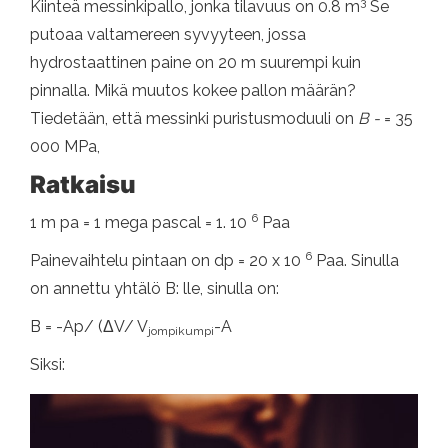
3
Kiinteä messinkipallo, jonka tilavuus on 0.8 m
Se
putoaa valtamereen syvyyteen, jossa
hydrostaattinen paine on 20 m suurempi kuin
pinnalla. Mikä muutos kokee pallon määrän?
Tiedetään, että messinki puristusmoduuli on
B -
= 35
000 MPa,
Ratkaisu
6
1 m pa = 1 mega pascal = 1. 10
Paa
6
Painevaihtelu pintaan on dp = 20 x 10
Paa. Sinulla
on annettu yhtälö B: lle, sinulla on:
B = -Ap/ (ΔV/ V
-A
jompikumpi
Siksi: