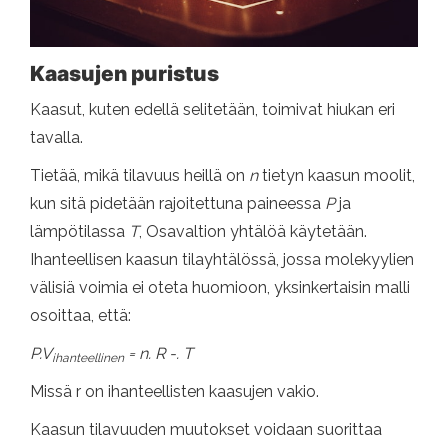
Kaasujen puristus
Kaasut, kuten edellä selitetään, toimivat hiukan eri
tavalla.
Tietää, mikä tilavuus heillä on
n
tietyn kaasun moolit,
kun sitä pidetään rajoitettuna paineessa
P
ja
lämpötilassa
T
, Osavaltion yhtälöä käytetään.
Ihanteellisen kaasun tilayhtälössä, jossa molekyylien
välisiä voimia ei oteta huomioon, yksinkertaisin malli
osoittaa, että:
P.V
= n. R -. T
ihanteellinen
Missä r on ihanteellisten kaasujen vakio.
Kaasun tilavuuden muutokset voidaan suorittaa