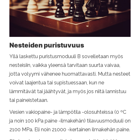
Nesteiden puristuvuus
Yllä laskettu puristusmoduuli B sovelletaan myös
nesteisiin, vaikka yleensä tarvitaan suurta vaivaa,
jotta volyymi vähenee huomattavasti. Mutta nesteet
voivat laajentua tai supistuessaan, kun ne
lämmitävät tai jäähtyvät, ja myös jos niitä lannistuu
tai paineistetaan.
Vesien vakiopaine- ja lämpötila -olosuhteissa (0 ºC
ja noin 100 kPa paine -ilmakehän) tilavuusmoduuli on
2100 MPa. Eli noin 21000 -kertainen ilmakehän paine.