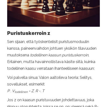
Puristuskerroin z
Sen sijaan, että työskentelisit puristusmoduulin
kanssa, paineenvaihdon johtuen yksikön tilavuuden
muutoksena
todellinen kaasun puristuskerroin
,
Erilainen, mutta havainnollistava käsite siitä, kuinka
todellinen kaasu verrataan ihanteelliseen kaasuun:
Voi palvella sinua: Valon aaltoileva teoria: Selitys,
sovellukset, esimerkit
P . V
= Z. R -. T
todellinen
Jos z on kaasun puristuvuuden johdettavuus, joka
riippuu olosuhteista, joissa se on, on yleensä sekä P-