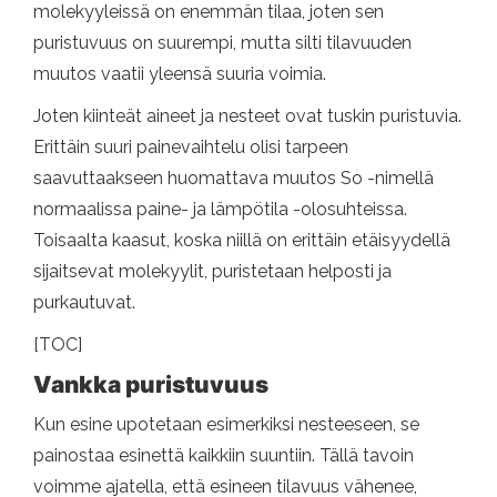
molekyyleissä on enemmän tilaa, joten sen
puristuvuus on suurempi, mutta silti tilavuuden
muutos vaatii yleensä suuria voimia.
Joten kiinteät aineet ja nesteet ovat tuskin puristuvia.
Erittäin suuri painevaihtelu olisi tarpeen
saavuttaakseen huomattava muutos So -nimellä
normaalissa paine- ja lämpötila -olosuhteissa.
Toisaalta kaasut, koska niillä on erittäin etäisyydellä
sijaitsevat molekyylit, puristetaan helposti ja
purkautuvat.
[TOC]
Vankka puristuvuus
Kun esine upotetaan esimerkiksi nesteeseen, se
painostaa esinettä kaikkiin suuntiin. Tällä tavoin
voimme ajatella, että esineen tilavuus vähenee,