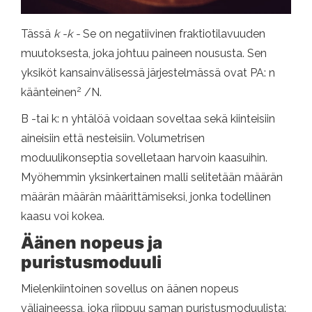
Tässä
k -k -
Se on negatiivinen fraktiotilavuuden
muutoksesta, joka johtuu paineen noususta. Sen
yksiköt kansainvälisessä järjestelmässä ovat PA: n
2
käänteinen
/N.
B -tai k: n yhtälöä voidaan soveltaa sekä kiinteisiin
aineisiin että nesteisiin. Volumetrisen
moduulikonseptia sovelletaan harvoin kaasuihin.
Myöhemmin yksinkertainen malli selitetään määrän
määrän määrän määrittämiseksi, jonka todellinen
kaasu voi kokea.
Äänen nopeus ja
puristusmoduuli
Mielenkiintoinen sovellus on äänen nopeus
väliaineessa, joka riippuu saman puristusmoduulista: