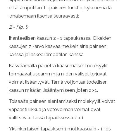
että lämpötilan T -paineen funktio, kykenemällä
ilmaisemaan itsensä seuraavasti:
Z = f (p, t)
Ihanteellisen kaasun z = 1 tapauksessa. Oikeiden
kaasujen z -arvo kasvaa melkein aina paineen
kanssa ja laskee lämpötilan kanssa.
Kasvaamalla painetta kaasumaiset molekyylit
törmäävät useammin ja niiden väliset torjuvat
voimat lisääntyvät. Tämä voi johtaa todellisen
kaasun määrän lisääntymiseen, joten z> 1.
Toisaalta paineen alentamiseksi molekyylit voivat
vapaasti liikkua ja vetovoiman voimat ovat
vallitsevia. Tässä tapauksessa z < 1.
Yksinkertaisen tapauksen 1 mol kaasua n = 1, jos