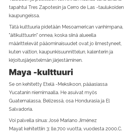
tapahtui Tres Zapotesin ja Cerro de Las -taulukoiden
kaupungeissa.
Tätä kulttuuria pidetään Mesoamerican vanhimpana,
"äitikulttuurin" onnea, koska siinä alueella
määrittelevät pääominaisuudet ovat jo ilmestyneet,
kuten valtion, kaupunkisuunnittelun, kalenterin ja
kirjoitusjärjestelmän järjestäminen.
Maya -kulttuuri
Se on kehitetty Etelä -Meksikoon, pääasiassa
Yucatanin niemimaalla. He asuivat myös
Guatemalassa, Belizessä, osa Hondurasia ja El
Salvadoria.
Voi palvella sinua: José Mariano Jiménez
Mayat kehitettiin 3: lle.700 vuotta, vuodesta 2000.C.