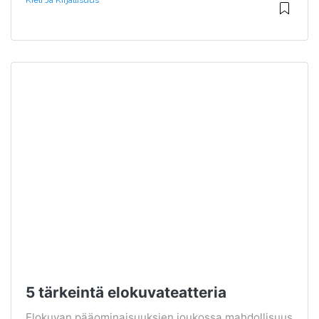
Kieli Ja Kirjallisuus
5 tärkeintä elokuvateatteria
Elokuvan pääominaisuuksien joukossa mahdollisuus