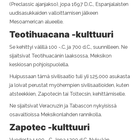
(Preclassic ajanjakso), jopa 1697 D.C., Espanjalaisten
uudisasukkaiden valloittamisen jälkeen
Mesoamerican alueelle.
Teotihuacana -kulttuuri
Se kehittyi välillä 100 -.C. ja 700 d.C., suunnilleen. Ne
sijaitsivat Teotihuacánin laaksossa, Meksikon
keskiosan pohjoispuolella.
Huipussaan tämä sivilisaatio tuli yli 125.000 asukasta
ja loivat perustat myöhempien sivilisaatioiden, kuten
atsteekkien, Zapotecin tai Toltecsin, kehittämiselle.
Ne sijaitsivat Veracruzin ja Tabascon nykyisissä
osavaltioissa Meksikonlahden rannikolla.
Zapotec -kulttuuri
Vuodesta 1400 -.C. Jopa 1200 d.C. Nykyään