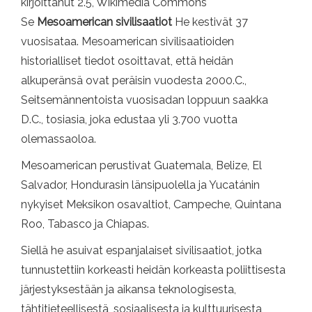
kirjoittanut 2.5, Wikimedia Commons
Se
Mesoamerican sivilisaatiot
He kestivät 37
vuosisataa. Mesoamerican sivilisaatioiden
historialliset tiedot osoittavat, että heidän
alkuperänsä ovat peräisin vuodesta 2000.C.,
Seitsemännentoista vuosisadan loppuun saakka
D.C., tosiasia, joka edustaa yli 3.700 vuotta
olemassaoloa.
Mesoamerican perustivat Guatemala, Belize, El
Salvador, Hondurasin länsipuolella ja Yucatánin
nykyiset Meksikon osavaltiot, Campeche, Quintana
Roo, Tabasco ja Chiapas.
Siellä he asuivat espanjalaiset sivilisaatiot, jotka
tunnustettiin korkeasti heidän korkeasta poliittisesta
järjestyksestään ja aikansa teknologisesta,
tähtitieteellisestä, sosiaalisesta ja kulttuurisesta