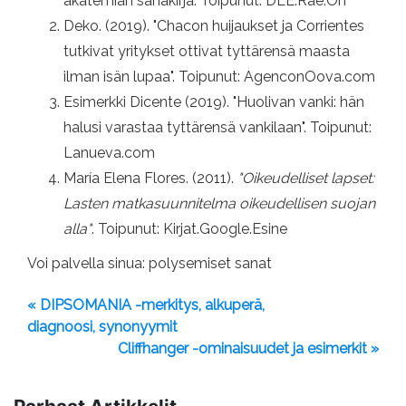
akatemian sanakirja. Toipunut: DLE.Rae.On
Deko. (2019). "Chacon huijaukset ja Corrientes
tutkivat yritykset ottivat tyttärensä maasta
ilman isän lupaa". Toipunut: AgenconOova.com
Esimerkki Dicente (2019). "Huolivan vanki: hän
halusi varastaa tyttärensä vankilaan". Toipunut:
Lanueva.com
María Elena Flores. (2011).
"Oikeudelliset lapset:
Lasten matkasuunnitelma oikeudellisen suojan
alla"
. Toipunut: Kirjat.Google.Esine
Voi palvella sinua: polysemiset sanat
« DIPSOMANIA -merkitys, alkuperä,
diagnoosi, synonyymit
Cliffhanger -ominaisuudet ja esimerkit »