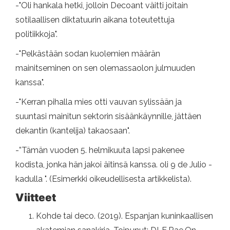
-"Oli hankala hetki, jolloin Decoant väitti joitain
sotilaallisen diktatuurin aikana toteutettuja
politiikkoja".
-"Pelkästään sodan kuolemien määrän
mainitseminen on sen olemassaolon julmuuden
kanssa".
-"Kerran pihalla mies otti vauvan sylissään ja
suuntasi mainitun sektorin sisäänkäynnille, jättäen
dekantin (kantelija) takaosaan".
-”Tämän vuoden 5. helmikuuta lapsi pakenee
kodista, jonka hän jakoi äitinsä kanssa. oli 9 de Julio -
kadulla ". (Esimerkki oikeudellisesta artikkelista).
Viitteet
Kohde tai deco. (2019). Espanjan kuninkaallisen