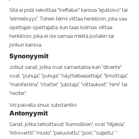
Sitä ei pidä sekoittaa "treffailun" kanssa "epätoivo" tai
"erimielisyys". Toinen termi viittaa henkilöön, joka saa
opettajan opettajalta, kun taas kolmas viittaa
henkilöön, joka ei ole samaa mieltä jostakin tai
jonkun kanssa.
Synonyymit
Jotkut sanat, jotka ovat samanlaisia ​​kuin "dicente"
ovat, "puhuja", "puhuja", "näytteilleasettaja", "ilmoittaja",
"manifestina", "chatter", "julistaja", "viittaukset", "nimi" tai
"reciter".
Voi palvella sinua: substantiivi
Antonyymit
Sanat, jotka tarkoittavat "kunnollisen", ovat "hiljaisia",
"introvertti", "mudo", "peruutettu", "pois", "suljettu", "