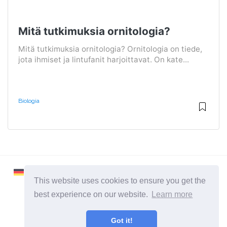
Mitä tutkimuksia ornitologia?
Mitä tutkimuksia ornitologia? Ornitologia on tiede,
jota ihmiset ja lintufanit harjoittavat. On kate...
Biologia
This website uses cookies to ensure you get the
best experience on our website.
Learn more
2026 ©
Learnaboutworld
Got it!
Kaikki kategoriat