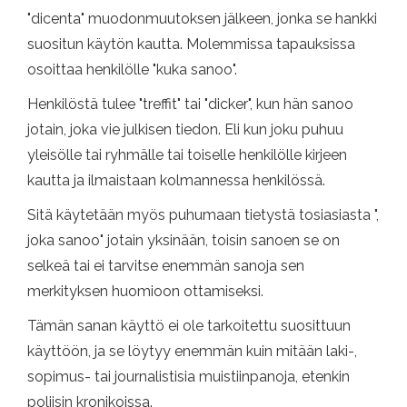
"dicenta" muodonmuutoksen jälkeen, jonka se hankki
suositun käytön kautta. Molemmissa tapauksissa
osoittaa henkilölle "kuka sanoo".
Henkilöstä tulee "treffit" tai "dicker", kun hän sanoo
jotain, joka vie julkisen tiedon. Eli kun joku puhuu
yleisölle tai ryhmälle tai toiselle henkilölle kirjeen
kautta ja ilmaistaan ​​kolmannessa henkilössä.
Sitä käytetään myös puhumaan tietystä tosiasiasta ",
joka sanoo" jotain yksinään, toisin sanoen se on
selkeä tai ei tarvitse enemmän sanoja sen
merkityksen huomioon ottamiseksi.
Tämän sanan käyttö ei ole tarkoitettu suosittuun
käyttöön, ja se löytyy enemmän kuin mitään laki-,
sopimus- tai journalistisia muistiinpanoja, etenkin
poliisin kronikoissa.