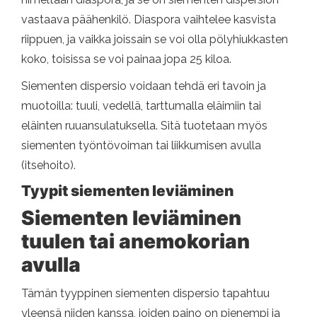
vastaava päähenkilö. Diaspora vaihtelee kasvista
riippuen, ja vaikka joissain se voi olla pölyhiukkasten
koko, toisissa se voi painaa jopa 25 kiloa.
Siementen dispersio voidaan tehdä eri tavoin ja
muotoilla: tuuli, vedellä, tarttumalla eläimiin tai
eläinten ruuansulatuksella. Sitä tuotetaan myös
siementen työntövoiman tai liikkumisen avulla
(itsehoito).
Tyypit siementen leviäminen
Siementen leviäminen
tuulen tai anemokorian
avulla
Tämän tyyppinen siementen dispersio tapahtuu
yleensä niiden kanssa, joiden paino on pienempi ja