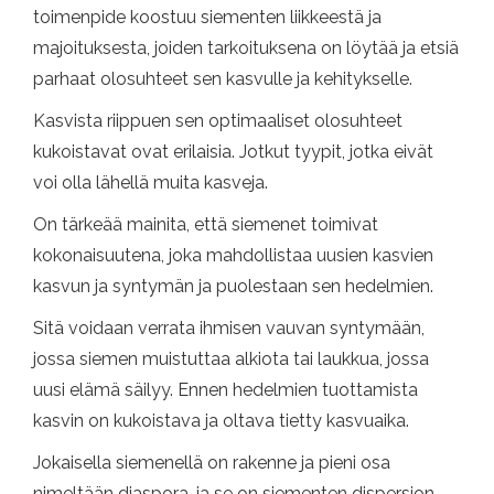
toimenpide koostuu siementen liikkeestä ja
majoituksesta, joiden tarkoituksena on löytää ja etsiä
parhaat olosuhteet sen kasvulle ja kehitykselle.
Kasvista riippuen sen optimaaliset olosuhteet
kukoistavat ovat erilaisia. Jotkut tyypit, jotka eivät
voi olla lähellä muita kasveja.
On tärkeää mainita, että siemenet toimivat
kokonaisuutena, joka mahdollistaa uusien kasvien
kasvun ja syntymän ja puolestaan ​​sen hedelmien.
Sitä voidaan verrata ihmisen vauvan syntymään,
jossa siemen muistuttaa alkiota tai laukkua, jossa
uusi elämä säilyy. Ennen hedelmien tuottamista
kasvin on kukoistava ja oltava tietty kasvuaika.
Jokaisella siemenellä on rakenne ja pieni osa
nimeltään diaspora, ja se on siementen dispersion