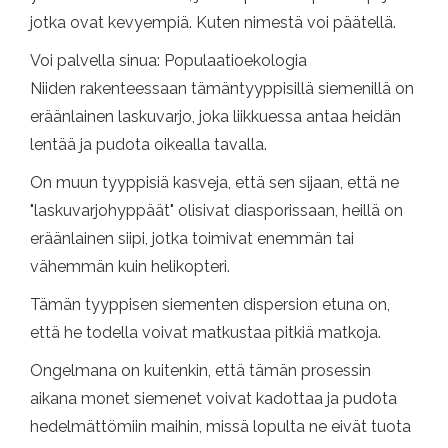
jotka ovat kevyempiä. Kuten nimestä voi päätellä.
Voi palvella sinua: Populaatioekologia
Niiden rakenteessaan tämäntyyppisillä siemenillä on
eräänlainen laskuvarjo, joka liikkuessa antaa heidän
lentää ja pudota oikealla tavalla.
On muun tyyppisiä kasveja, että sen sijaan, että ne
"laskuvarjohyppäät" olisivat diasporissaan, heillä on
eräänlainen siipi, jotka toimivat enemmän tai
vähemmän kuin helikopteri.
Tämän tyyppisen siementen dispersion etuna on,
että he todella voivat matkustaa pitkiä matkoja.
Ongelmana on kuitenkin, että tämän prosessin
aikana monet siemenet voivat kadottaa ja pudota
hedelmättömiin maihin, missä lopulta ne eivät tuota