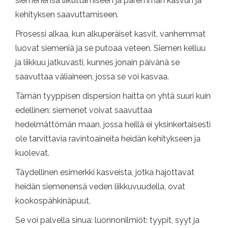
siemenensä liikuttamiseen ja paremman kasvun ja
kehityksen saavuttamiseen.
Prosessi alkaa, kun alkuperäiset kasvit, vanhemmat
luovat siemeniä ja se putoaa veteen. Siemen kelluu
ja liikkuu jatkuvasti, kunnes jonain päivänä se
saavuttaa väliaineen, jossa se voi kasvaa.
Tämän tyyppisen dispersion haitta on yhtä suuri kuin
edellinen: siemenet voivat saavuttaa
hedelmättömän maan, jossa heillä ei yksinkertaisesti
ole tarvittavia ravintoaineita heidän kehitykseen ja
kuolevat.
Täydellinen esimerkki kasveista, jotka hajottavat
heidän siemenensä veden liikkuvuudella, ovat
kookospähkinäpuut.
Se voi palvella sinua: luonnonilmiöt: tyypit, syyt ja