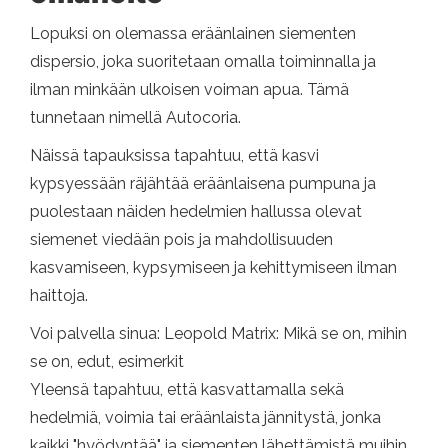
Lopuksi on olemassa eräänlainen siementen
dispersio, joka suoritetaan omalla toiminnalla ja
ilman minkään ulkoisen voiman apua. Tämä
tunnetaan nimellä Autocoria.
Näissä tapauksissa tapahtuu, että kasvi
kypsyessään räjähtää eräänlaisena pumpuna ja
puolestaan ​​näiden hedelmien hallussa olevat
siemenet viedään pois ja mahdollisuuden
kasvamiseen, kypsymiseen ja kehittymiseen ilman
haittoja.
Voi palvella sinua: Leopold Matrix: Mikä se on, mihin
se on, edut, esimerkit
Yleensä tapahtuu, että kasvattamalla sekä
hedelmiä, voimia tai eräänlaista jännitystä, jonka
kaikki "hyödyntää" ja siementen lähettämistä muihin