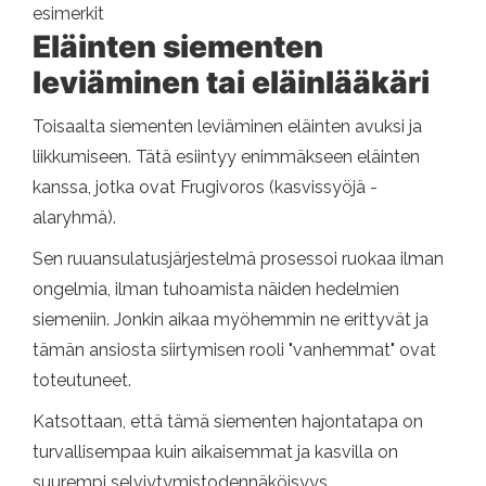
esimerkit
Eläinten siementen
leviäminen tai eläinlääkäri
Toisaalta siementen leviäminen eläinten avuksi ja
liikkumiseen. Tätä esiintyy enimmäkseen eläinten
kanssa, jotka ovat Frugivoros (kasvissyöjä -
alaryhmä).
Sen ruuansulatusjärjestelmä prosessoi ruokaa ilman
ongelmia, ilman tuhoamista näiden hedelmien
siemeniin. Jonkin aikaa myöhemmin ne erittyvät ja
tämän ansiosta siirtymisen rooli "vanhemmat" ovat
toteutuneet.
Katsottaan, että tämä siementen hajontatapa on
turvallisempaa kuin aikaisemmat ja kasvilla on
suurempi selviytymistodennäköisyys.