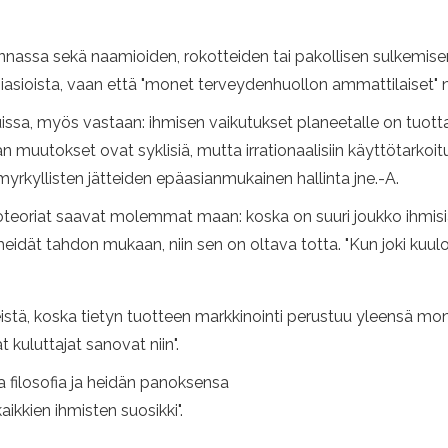
innassa sekä naamioiden, rokotteiden tai pakollisen sulkemise
osiasioista, vaan että "monet terveydenhuollon ammattilaiset" n
ssa, myös vastaan: ihmisen vaikutukset planeetalle on tuotta
an muutokset ovat syklisiä, mutta irrationaalisiin käyttötarkoitu
myrkyllisten jätteiden epäasianmukainen hallinta jne.-A.
iitoteoriat saavat molemmat maan: koska on suuri joukko ihmisiä
eidät tahdon mukaan, niin sen on oltava totta. "Kun joki kuulo
stä, koska tietyn tuotteen markkinointi perustuu yleensä monii
kuluttajat sanovat niin".
ta filosofia ja heidän panoksensa
aikkien ihmisten suosikki".