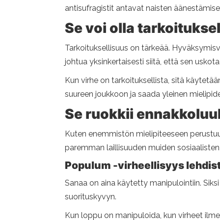
antisufragistit antavat naisten äänestämisen
Se voi olla tarkoituksel
Tarkoituksellisuus on tärkeää. Hyväksymisvi
johtua yksinkertaisesti siitä, että sen usko
Kun virhe on tarkoituksellista, sitä käytetää
suureen joukkoon ja saada yleinen mielipide
Se ruokkii ennakkoluu
Kuten enemmistön mielipiteeseen perustuu,
paremman laillisuuden muiden sosiaalisten
Populum -virheellisyys lehdis
Sanaa on aina käytetty manipulointiin. Siksi
suorituskyvyn.
Kun loppu on manipuloida, kun virheet ilmesty