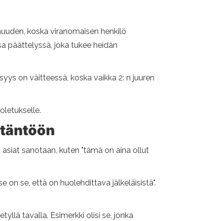
muuden, koska viranomaisen henkilö
essa päättelyssä, joka tukee heidän
llisyys on väitteessä, koska vaikka 2: n juuren
oletukselle.
ytäntöön
n, asiat sanotaan, kuten "tämä on aina ollut
e on se, että on huolehdittava jälkeläisistä".
llä tavalla. Esimerkki olisi se, jonka