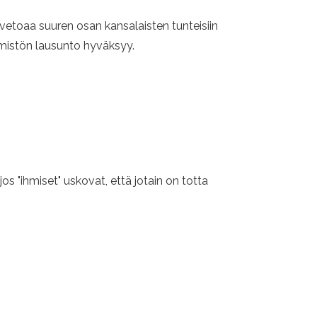
vetoaa suuren osan kansalaisten tunteisiin
emmistön lausunto hyväksyy.
s "ihmiset" uskovat, että jotain on totta