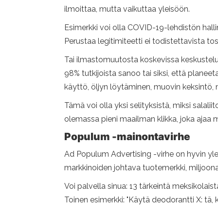
ilmoittaa, mutta vaikuttaa yleisöön.
Esimerkki voi olla COVID-19-lehdistön hall
Perustaa legitimiteetti ei todistettavista t
Tai ilmastomuutosta koskevissa keskustelui
98% tutkijoista sanoo tai siksi, että planeet
käyttö, öljyn löytäminen, muovin keksintö, 
Tämä voi olla yksi selityksistä, miksi salal
olemassa pieni maailman klikka, joka ajaa m
Populum -mainontavirhe
Ad Populum Advertising -virhe on hyvin ylei
markkinoiden johtava tuotemerkki, miljoonat 
Voi palvella sinua: 13 tärkeintä meksikolais
Toinen esimerkki: "Käytä deodorantti X: tä, k