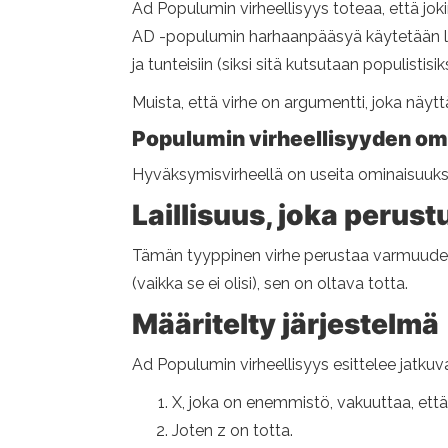
Ad Populumin virheellisyys toteaa, että jo
AD -populumin harhaanpääsyä käytetään laaj
ja tunteisiin (siksi sitä kutsutaan populist
Muista, että virhe on argumentti, joka näytt
Populumin virheellisyyden om
Hyväksymisvirheellä on useita ominaisuuks
Laillisuus, joka perus
Tämän tyyppinen virhe perustaa varmuuden ol
(vaikka se ei olisi), sen on oltava totta.
Määritelty järjestelmä
Ad Populumin virheellisyys esittelee jatkuv
X, joka on enemmistö, vakuuttaa, että
Joten z on totta.