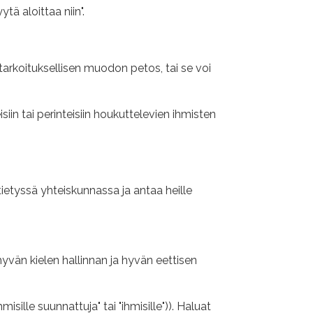
tä aloittaa niin".
tarkoituksellisen muodon petos, tai se voi
siin tai perinteisiin houkuttelevien ihmisten
etyssä yhteiskunnassa ja antaa heille
hyvän kielen hallinnan ja hyvän eettisen
sille suunnattuja" tai "ihmisille")). Haluat