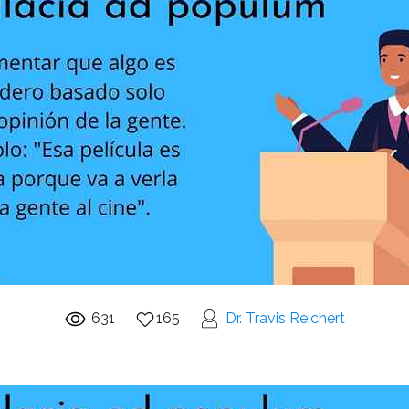
631
165
Dr. Travis Reichert