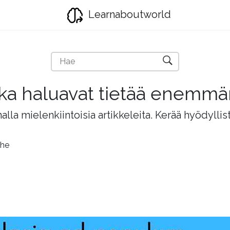
Learnaboutworld
jotka haluavat tietää enemm
lla mielenkiintoisia artikkeleita. Kerää hyödyllis
rhe