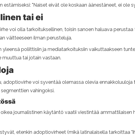
 estämiseksi: "Naiset eivät ole koskaan äänestäneet, ei ole syy
linen tai ei
rhe voi olla tarkoituksellinen, toisin sanoen haluava perustaa 
taan väitteeseen ilman perusteluja.
n yleensä poliittisiin ja mediatarkoituksiin vaikuttaakseen tuntei
 muuttua tai jotain vastaan.
loja
 adoptiovirhe voi syventää olemassa olevia ennakkoluuloja ti
 segmenttien vahingoksi.
tössä
 oikea journalistinen käytäntö vaatii viestintää ammattilaisen 
vät, etenkin adoptiovirheet (mikä latinalaisella tarkoittaa "ihmi