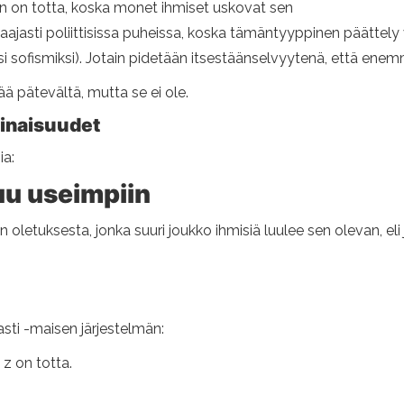
kin on totta, koska monet ihmiset uskovat sen
asti poliittisissa puheissa, koska tämäntyyppinen päättely 
isiksi sofismiksi). Jotain pidetään itsestäänselvyytenä, että en
ää pätevältä, mutta se ei ole.
inaisuudet
ia:
tuu useimpiin
etuksesta, jonka suuri joukko ihmisiä luulee sen olevan, eli jo
asti -maisen järjestelmän:
 z on totta.