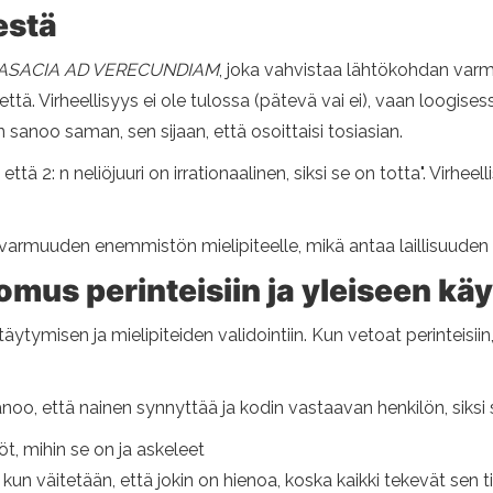
estä
ASACIA AD VERECUNDIAM
, joka vahvistaa lähtökohdan var
itettä. Virheellisyys ei ole tulossa (pätevä vai ei), vaan loogis
sanoo saman, sen sijaan, että osoittaisi tosiasian.
ttä 2: n neliöjuuri on irrationaalinen, siksi se on totta". Virhee
armuuden enemmistön mielipiteelle, mikä antaa laillisuuden 
omus perinteisiin ja yleiseen kä
äytymisen ja mielipiteiden validointiin. Kun vetoat perinteisii
noo, että nainen synnyttää ja kodin vastaavan henkilön, siksi s
t, mihin se on ja askeleet
väitetään, että jokin on hienoa, koska kaikki tekevät sen tiety