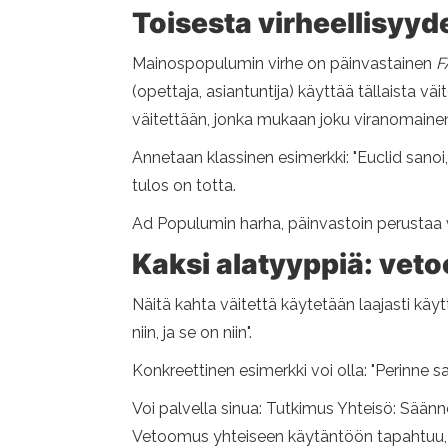
Toisesta virheellisyyd
Mainospopulumin virhe on päinvastainen
F
(opettaja, asiantuntija) käyttää tällaista vä
väitettään, jonka mukaan joku viranomainen 
Annetaan klassinen esimerkki: "Euclid sanoi, e
tulos on totta.
Ad Populumin harha, päinvastoin perustaa v
Kaksi alatyyppiä: veto
Näitä kahta väitettä käytetään laajasti käytt
niin, ja se on niin".
Konkreettinen esimerkki voi olla: "Perinne sa
Voi palvella sinua: Tutkimus Yhteisö: Säännö
Vetoomus yhteiseen käytäntöön tapahtuu, kun 