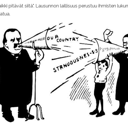
aikki pitävät siitä". Lausunnon laillisuus perustuu ihmisten luk
aatua.