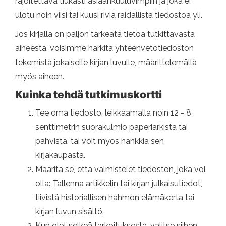
rajoitettava tiukasti asiaankuuluvimpiin ja joka ei
ulotu noin viisi tai kuusi riviä raidallista tiedostoa yli.
Jos kirjalla on paljon tärkeätä tietoa tutkittavasta
aiheesta, voisimme harkita yhteenvetotiedoston
tekemistä jokaiselle kirjan luvulle, määrittelemällä
myös aiheen.
Kuinka tehdä tutkimuskortti
Tee oma tiedosto, leikkaamalla noin 12 - 8
senttimetrin suorakulmio paperiarkista tai
pahvista, tai voit myös hankkia sen
kirjakaupasta.
Määritä se, että valmistelet tiedoston, joka voi
olla: Tallenna artikkelin tai kirjan julkaisutiedot,
tiivistä historiallisen hahmon elämäkerta tai
kirjan luvun sisältö.
Kun olet selkeä tarkoituksesta, valitse siihen