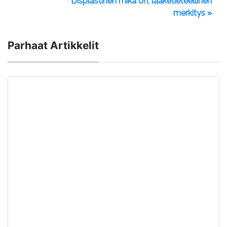
Displastinen mikä on, lääketieteellinen
merkitys »
Parhaat Artikkelit