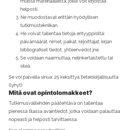
muista materiaaleista, joille voit kirjoittaa
helposti.
Ne muodostavat erittäin hyödyllisen
tutkimustekniikan.
He voivat tallentaa tietoja erityyppisiltä:
päivämäärät, nimet, paikat, kirjoittajat, kirjan
bibliografiset tiedot, yhteenvedot jne.
Se voidaan naarmuttaa, nelinkertaistettu tai
sileä.
Se voi palvella sinua: 25 keksittyä tieteiskirjallisuutta
(lyhyt)
Mitä ovat opintolomakkeet?
Tutkimusvälilehden päätehtävä on tallentaa
pienessä tilassa avaintiedot, jotka voidaan palauttaa
nopeasti ja helposti tarvittaessa.