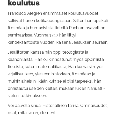
koulutus
Francisco Alegren ensimmäiset koulutusvuodet
kulkivat hänen kotikaupungissaan. Sitten hän opiskeli
filosofiaa ja humanistisia tieteitä Pueblan osavaltion
seminaarissa. Vuonna 1747 hän liittyi
kahdeksantoista vuoden ikäisenä Jeesuksen seuraan.
Jesuiittaten kanssa hän oppi teologiasta ja
kaanonilaista. Hän oli kiinnostunut myös oppimista
tieteistä, kuten matematiikasta; Hän kumarsi myös
kirjallisuuteen, yleiseen historiaan, filosofiaan ja
muihin aiheisiin. Ikään kuin se ei olisi tarpeeksi, hän
omistautui useiden kielten, mukaan lukien Nahuatl -
kielen, tutkimukseen.
Voi palvella sinua: Historiallinen tarina: Ominaisuudet,
osat, mitä se on, elementit