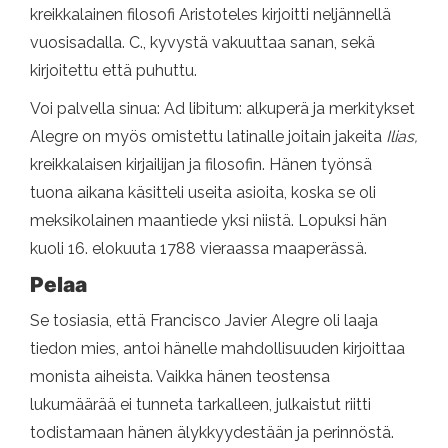
kreikkalainen filosofi Aristoteles kirjoitti neljännellä
vuosisadalla. C., kyvystä vakuuttaa sanan, sekä
kirjoitettu että puhuttu.
Voi palvella sinua: Ad libitum: alkuperä ja merkitykset
Alegre on myös omistettu latinalle joitain jakeita
Ilias,
kreikkalaisen kirjailijan ja filosofin. Hänen työnsä
tuona aikana käsitteli useita asioita, koska se oli
meksikolainen maantiede yksi niistä. Lopuksi hän
kuoli 16. elokuuta 1788 vieraassa maaperässä.
Pelaa
Se tosiasia, että Francisco Javier Alegre oli laaja
tiedon mies, antoi hänelle mahdollisuuden kirjoittaa
monista aiheista. Vaikka hänen teostensa
lukumäärää ei tunneta tarkalleen, julkaistut riitti
todistamaan hänen älykkyydestään ja perinnöstä.