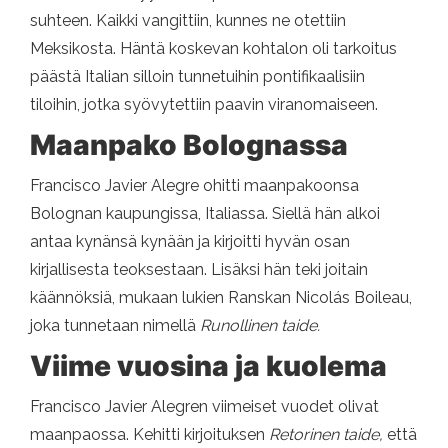
suhteen. Kaikki vangittiin, kunnes ne otettiin
Meksikosta. Häntä koskevan kohtalon oli tarkoitus
päästä Italian silloin tunnetuihin pontifikaalisiin
tiloihin, jotka syövytettiin paavin viranomaiseen.
Maanpako Bolognassa
Francisco Javier Alegre ohitti maanpakoonsa
Bolognan kaupungissa, Italiassa. Siellä hän alkoi
antaa kynänsä kynään ja kirjoitti hyvän osan
kirjallisesta teoksestaan. Lisäksi hän teki joitain
käännöksiä, mukaan lukien Ranskan Nicolás Boileau,
joka tunnetaan nimellä
Runollinen taide.
Viime vuosina ja kuolema
Francisco Javier Alegren viimeiset vuodet olivat
maanpaossa. Kehitti kirjoituksen
Retorinen taide,
että