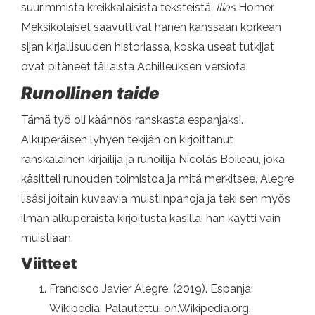
suurimmista kreikkalaisista teksteistä,
Ilias
Homer.
Meksikolaiset saavuttivat hänen kanssaan korkean
sijan kirjallisuuden historiassa, koska useat tutkijat
ovat pitäneet tällaista Achilleuksen versiota.
Runollinen taide
Tämä työ oli käännös ranskasta espanjaksi.
Alkuperäisen lyhyen tekijän on kirjoittanut
ranskalainen kirjailija ja runoilija Nicolás Boileau, joka
käsitteli runouden toimistoa ja mitä merkitsee. Alegre
lisäsi joitain kuvaavia muistiinpanoja ja teki sen myös
ilman alkuperäistä kirjoitusta käsillä: hän käytti vain
muistiaan.
Viitteet
Francisco Javier Alegre. (2019). Espanja:
Wikipedia. Palautettu: on.Wikipedia.org.