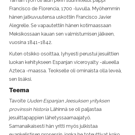
Tämän työn oli alun perin suunnitellut pappi
Francisco de Florencia, 1700 -luvulla. Myöhemmin
hänen jatkuvuutensa uskottiin Francisco Javier
Alegrelle. Se vapautettiin hänen kotimaassaan
Meksikossaan kauan sen valmistumisen jälkeen,
vuosina 1841–1842.
Kuten otsikko osoittaa, lyhyesti perustui jesuiittien
luokan kehitykseen Espanjan viceroyalty -alueella
Azteca -maassa. Teokselle oli ominaista olla leveä,
sen lisäksi.
Teema
Tavoite
Uuden Espanjan Jeesuksen yrityksen
provinssin historia
Lähinnä se oli paljastaa
jesuiittapappien lähetyssaarnaajatyö.
Samanaikaisesti hän yritti myös julkistaa
evankelistisen prosessin, jonka he toteuttivat koko