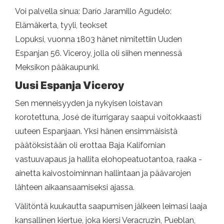
Voi palvella sinua: Darío Jaramillo Agudelo:
Elämäkerta, tyyli, teokset
Lopuksi, vuonna 1803 hänet nimitettiin Uuden
Espanjan 56. Viceroy, jolla oli siihen mennessä
Meksikon pääkaupunki.
Uusi Espanja Viceroy
Sen menneisyyden ja nykyisen loistavan
korotettuna, José de iturrigaray saapui voitokkaasti
uuteen Espanjaan. Yksi hänen ensimmäisistä
päätöksistään oli erottaa Baja Kalifornian
vastuuvapaus ja hallita elohopeatuotantoa, raaka -
ainetta kaivostoiminnan hallintaan ja päävarojen
lähteen aikaansaamiseksi ajassa.
Välitöntä kuukautta saapumisen jälkeen leimasi laaja
kansallinen kiertue, joka kiersi Veracruzin, Pueblan,