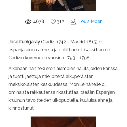
4678
312
Louis Moen
José iturrigaray
(Cádiz, 1742 - Madrid, 1815) oli
espanjalainen armeija ja poliittinen. Lisäksi hän oli
Cádizin kuvernööri vuosina 1793 - 1798.
Aikanaan hän teki eron aiempien hallitsijoiden kanssa,
ja tuotti jaettuja mielipiteitä alkuperäisten
meksikolaisten keskuudessa. Monille hänelle oli
ominaista rakkautensa rikastuttaa itseään Espanjan
kruunun tavoitteiden ulkopuolella, kuuluisa ahne ja
kiinnostunut.