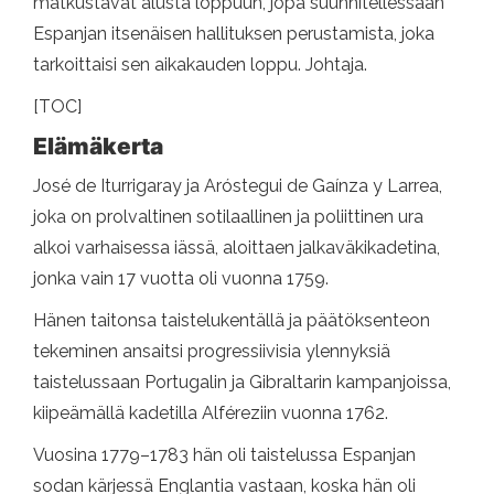
matkustavat alusta loppuun, jopa suunnitellessaan
Espanjan itsenäisen hallituksen perustamista, joka
tarkoittaisi sen aikakauden loppu. Johtaja.
[TOC]
Elämäkerta
José de Iturrigaray ja Aróstegui de Gaínza y Larrea,
joka on prolvaltinen sotilaallinen ja poliittinen ura
alkoi varhaisessa iässä, aloittaen jalkaväkikadetina,
jonka vain 17 vuotta oli vuonna 1759.
Hänen taitonsa taistelukentällä ja päätöksenteon
tekeminen ansaitsi progressiivisia ylennyksiä
taistelussaan Portugalin ja Gibraltarin kampanjoissa,
kiipeämällä kadetilla Alféreziin vuonna 1762.
Vuosina 1779–1783 hän oli taistelussa Espanjan
sodan kärjessä Englantia vastaan, koska hän oli