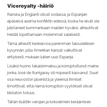
Viceroyalty -häiriö
Ranska ja Englanti olivat sodassa, ja Espanjan
epäselvä asema konfliktin edessä, koska he eivät ole
julistaneet kummankaan maiden hyväksi, aiheuttivat
heidät lopettamaan molemmat salaisesti.
Tämä aiheutti keskiarvoa paremman taloudellisen
kysynnän, jolla Amerikan kansat vaikuttivat
erityisesti, mukaan lukien uusi Espanja.
Lisäksi huono takaisinmaksu ja korruptoitunut maine,
jonka José de Iturrigaray oli nopeasti kasvanut. Suuri
osa neuvoston jäsenistä ja yleensä ihmiset
ilmoittivat, että nämä korruption syytökset olivat
kiistaton totuus.
Tähän lisättiin verojen ja kokoelmien keräämisen