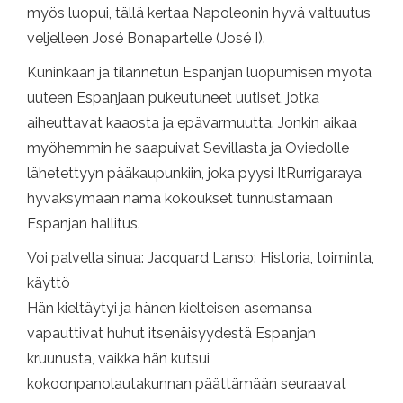
myös luopui, tällä kertaa Napoleonin hyvä valtuutus
veljelleen José Bonapartelle (José I).
Kuninkaan ja tilannetun Espanjan luopumisen myötä
uuteen Espanjaan pukeutuneet uutiset, jotka
aiheuttavat kaaosta ja epävarmuutta. Jonkin aikaa
myöhemmin he saapuivat Sevillasta ja Oviedolle
lähetettyyn pääkaupunkiin, joka pyysi ItRurrigaraya
hyväksymään nämä kokoukset tunnustamaan
Espanjan hallitus.
Voi palvella sinua: Jacquard Lanso: Historia, toiminta,
käyttö
Hän kieltäytyi ja hänen kielteisen asemansa
vapauttivat huhut itsenäisyydestä Espanjan
kruunusta, vaikka hän kutsui
kokoonpanolautakunnan päättämään seuraavat