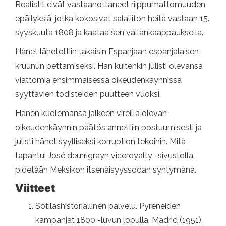
Realistit eivät vastaanottaneet riippumattomuuden
epäilyksiä, jotka kokosivat salaliiton heitä vastaan ​​15.
syyskuuta 1808 ja kaataa sen vallankaappauksella.
Hänet lähetettiin takaisin Espanjaan espanjalaisen
kruunun pettämiseksi. Hän kuitenkin julisti olevansa
viattomia ensimmäisessä oikeudenkäynnissä
syyttävien todisteiden puutteen vuoksi.
Hänen kuolemansa jälkeen vireillä olevan
oikeudenkäynnin päätös annettiin postuumisesti ja
julisti hänet syylliseksi korruption tekoihin. Mitä
tapahtui José deurrigrayn viceroyalty -sivustolla,
pidetään Meksikon itsenäisyyssodan syntymänä.
Viitteet
Sotilashistoriallinen palvelu. Pyreneiden
kampanjat 1800 -luvun lopulla. Madrid (1951).