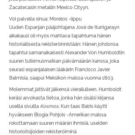
Zacatecasin metallin Mexico Cityyn.
Voi palvella sinua: Morelos -lippu
Uuden Espanjan pääjohtajana José de Iturrigarayn
aikakausi oli myös mahtava tapahtuma hänen
historiallisesta rekisteröinnistään: Hänen johdonsa
tapahtui samanaikaisesti Alexander Von Humboldtin
suuren tutkimusmatkan päivämäärän kanssa, joka
seurasi espanjalaisen lääkärin Francisco Javier
Balmisia, saapui Meksikon maissa vuonna 1803.
Molemmat jättivät jälkensä vierailulleen. Humboldt
keräsi arvokasta tietoa, jonka hän sisälsi kirjansa
useilla sivuilla
Kosmos
, Kun taas Balris käytti
hyväkseen Blogia Pohjois -Amerikan maissa
rokottamaan suuren määrän ihmisiä, useiden
historioitsijoiden rekisteröiminä.