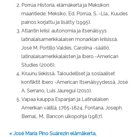
Porrúa Historia, elämäkerta ja Meksikon
maantiede, Meksiko, Ed. Porrúa, S. -Lla., Kuudes
painos korjattu ja lisätty (1995).
Atlantin kriisi: autonomia ja itsenäisyys
latinalaisamerikkalaisen monarkian kriisissä,
José M. Portillo Valdés, Carolina -säätiö,
latinalaisamerikkalaisten ja Ibero -American
Studies (2006).
Kruunu liekissä. Taloudelliset ja sosiaaliset
konfliktit Ibero -American Itsenäisyydessä, José
A. Serrano, Luis Jáuregui (2010).
Vapaa kauppa Espanjan ja Latinalaisen
Amerikan välillä, 1765-1824, Fontana, Joseph,
Bernal,. M., Bancon ulkopohja (1987).
« José María Pino Suárezin elämäkerta,