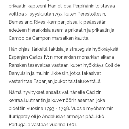
prikaatin kapteeni. Hän oli osa Perpiñánin loistavaa
voittoa 3. syyskuuta 1793, kuten Perestoltesin,
Bernes and Rives -kampanjoissa, kiipeäessään
edelleen hierarkkisia asemia prikaatin ja prikaatin ja
Campo de Campon marsalkan kautta.
Hän ohjasi tärkeitä taktisia ja strategisia hyökkäyksiä
Espanjan Carlos IV: n monarkian monarkian aikana
Ranskan tasavaltaa vastaan, kuten hyökkäys Coll de
Banyulsiin ja muihin liikkeisiin, jotka takasivat
vastarintaa Espanjan joukot taistelukentällä.
Nämä hyvitykset ansaitsivat hänelle Cádizin
kenraaliluutnantin ja kuvernöörin aseman, joka
pidettiin vuosina 1793 - 1798. Vuosia myöhemmin
Iturrigaray oli jo Andalusian armeijan päällikkö
Portugalia vastaan ​​vuonna 1801.