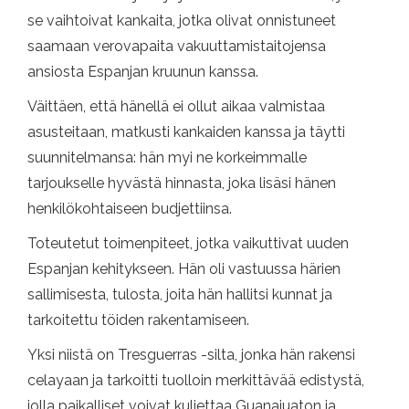
se vaihtoivat kankaita, jotka olivat onnistuneet
saamaan verovapaita vakuuttamistaitojensa
ansiosta Espanjan kruunun kanssa.
Väittäen, että hänellä ei ollut aikaa valmistaa
asusteitaan, matkusti kankaiden kanssa ja täytti
suunnitelmansa: hän myi ne korkeimmalle
tarjoukselle hyvästä hinnasta, joka lisäsi hänen
henkilökohtaiseen budjettiinsa.
Toteutetut toimenpiteet, jotka vaikuttivat uuden
Espanjan kehitykseen. Hän oli vastuussa härien
sallimisesta, tulosta, joita hän hallitsi kunnat ja
tarkoitettu töiden rakentamiseen.
Yksi niistä on Tresguerras -silta, jonka hän rakensi
celayaan ja tarkoitti tuolloin merkittävää edistystä,
jolla paikalliset voivat kuljettaa Guanajuaton ja