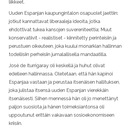
liikkeet.
Uuden Espanjan kaupungintalon osapuolet jaettiin:
jotkut kannattavat liberaaleja ideoita, jotka
ehdottivat tukea kansojen suvereniteettia; Muut
konservatiivit - realistiset - kiinnitetty perinteisiin ja
perustuen oikeuteen, joka kuului monarkian hallinnan
todellisiin perheisiin jumalallisella mandaatilla.
José de Iturrigaray oli keskellä ja huhut olivat
edelleen hallinnassa. Oletetaan, että hän kapinoi
Espanjaa vastaan ​​ja perustaa itsenäisen hallituksen,
joka julistaa itsensä uuden Espanjan vierekkäin
itsenäisesti. Siihen mennessä hän oli jo menettänyt
paljon suosiota ja hänen toimeksiantonsa oli
uppoutunut erittäin vakavaan sosioekonomiseen
kriisiin.