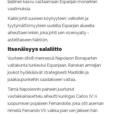
liiallinen kasvu vastaamaan Espanjan monarkian
vaatimuksia.
Kaikki johti suureen köyhyyteen, velkoihin ja
tyytymättömyyteen uudella Espanjan alueella
aiheuttaen kriisin, joka johti sen viceroyalty -
asteittaiseen häiriöön.
Itsenäisyys salaliitto
Vuoteen 1808 mennessä Napoleon Bonaparten
valtakunta tunkeutui Espanjaan. Ranskan armeijan
joukot hyökkäsivät strategisesti Madridiin ja
pääkaupunkeihin saadakseen valtaa.
Tämä Napoleonin paineen juurtunut
vastakkainasettelu aiheutti kuningas Carlos IV: n
luopumisen pojalleen Fernandolle, joka otti aseman
nimellä Fernando VII, vaikka pian sen jälkeen hän