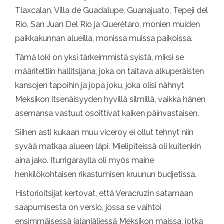
Tlaxcalan, Villa de Guadalupe, Guanajuato, Tepeji del
Río, San Juan Del Río ja Querétaro, monien muiden
paikkakunnan alueilla, monissa muissa paikoissa.
Tämä loki on yksi tärkeimmistä syistä, miksi se
määriteltiin hallitsijana, joka on taitava alkuperäisten
kansojen tapoihin ja jopa joku, joka olisi nähnyt
Meksikon itsenäisyyden hyvillä silmillä, vaikka hänen
asemansa vastuut osoittivat kaiken päinvastaisen.
Siihen asti kukaan muu viceroy ei ollut tehnyt niin
syvää matkaa alueen läpi. Mielipiteissä oli kuitenkin
aina jako. Iturrigaraylla oli myös maine
henkilökohtaisen rikastumisen kruunun budjetissa.
Historioitsijat kertovat, että Veracruzin satamaan
saapumisesta on versio, jossa se vaihtoi
ensimmäisessä jalanjäljessä Meksikon maissa, jotka