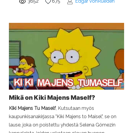
3652
675
Edgar VonRueden
Mikä on Kiki Majens Maself?
Kiki Majens Tu Maself
, Kutsutaan myös
kaupunkisanakirjassa "Kiki Majens to Maisel", se on
lause, joka on poistettu yhdestä Selena Gómezin