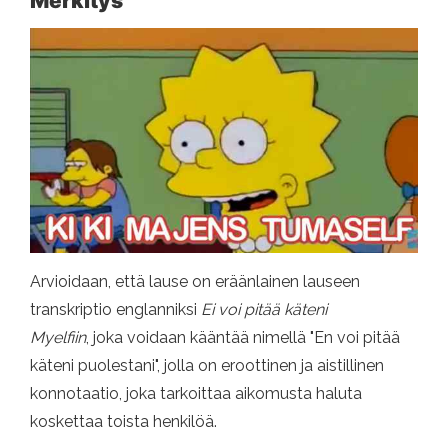
Merkitys
Arvioidaan, että lause on eräänlainen lauseen
transkriptio englanniksi
Ei voi pitää käteni
Myelfiin
, joka voidaan kääntää nimellä "En voi pitää
käteni puolestani", jolla on eroottinen ja aistillinen
konnotaatio, joka tarkoittaa aikomusta haluta
koskettaa toista henkilöä.