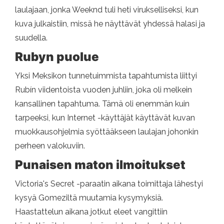
laulajaan, jonka Weeknd tuli heti virukselliseksi, kun
kuva julkaistiin, missä he näyttävät yhdessä halasi ja
suudella.
Rubyn puolue
Yksi Meksikon tunnetuimmista tapahtumista liittyi
Rubín viidentoista vuoden juhliin, joka oli melkein
kansallinen tapahtuma. Tämä oli enemmän kuin
tarpeeksi, kun Internet -käyttäjät käyttävät kuvan
muokkausohjelmia syöttääkseen laulajan johonkin
perheen valokuviin.
Punaisen maton ilmoitukset
Victoria's Secret -paraatin aikana toimittaja lähestyi
kysyä Gomeziltä muutamia kysymyksiä.
Haastattelun aikana jotkut eleet vangittiin