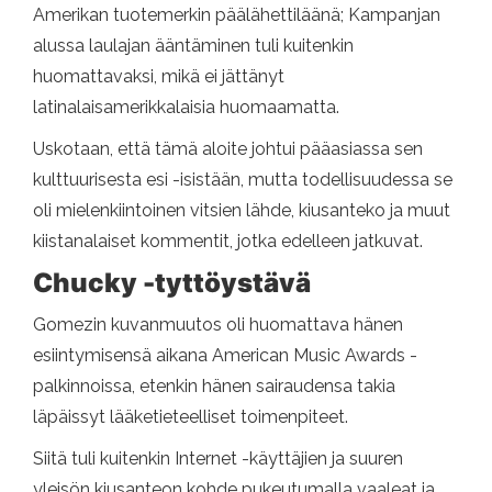
Amerikan tuotemerkin päälähettiläänä; Kampanjan
alussa laulajan ääntäminen tuli kuitenkin
huomattavaksi, mikä ei jättänyt
latinalaisamerikkalaisia ​​huomaamatta.
Uskotaan, että tämä aloite johtui pääasiassa sen
kulttuurisesta esi -isistään, mutta todellisuudessa se
oli mielenkiintoinen vitsien lähde, kiusanteko ja muut
kiistanalaiset kommentit, jotka edelleen jatkuvat.
Chucky -tyttöystävä
Gomezin kuvanmuutos oli huomattava hänen
esiintymisensä aikana American Music Awards -
palkinnoissa, etenkin hänen sairaudensa takia
läpäissyt lääketieteelliset toimenpiteet.
Siitä tuli kuitenkin Internet -käyttäjien ja suuren
yleisön kiusanteon kohde pukeutumalla vaaleat ja