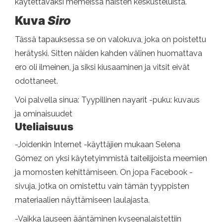
käytettäväksi memeissä naisten keskusteluista.
Kuva
Siro
Tässä tapauksessa se on valokuva, joka on poistettu
herätyski. Sitten näiden kahden välinen huomattava
ero oli ilmeinen, ja siksi kiusaaminen ja vitsit eivät
odottaneet.
Voi palvella sinua: Tyypillinen nayarit -puku: kuvaus
ja ominaisuudet
Uteliaisuus
-Joidenkin Internet -käyttäjien mukaan Selena
Gómez on yksi käytetyimmistä taiteilijoista meemien
ja momosten kehittämiseen. On jopa Facebook -
sivuja, jotka on omistettu vain tämän tyyppisten
materiaalien näyttämiseen laulajasta.
-Vaikka lauseen ääntäminen kyseenalaistettiin