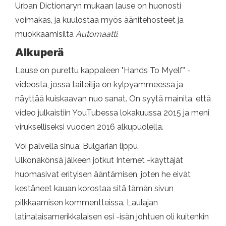
Urban Dictionaryn mukaan lause on huonosti
voimakas, ja kuulostaa myös äänitehosteet ja
muokkaamisilta
Automaatti
.
Alkuperä
Lause on purettu kappaleen "Hands To Myelf" -
videosta, jossa taiteilija on kylpyammeessa ja
näyttää kuiskaavan nuo sanat. On syytä mainita, että
video julkaistiin YouTubessa lokakuussa 2015 ja meni
virukselliseksi vuoden 2016 alkupuolella.
Voi palvella sinua: Bulgarian lippu
Ulkonäkönsä jälkeen jotkut Internet -käyttäjät
huomasivat erityisen ääntämisen, joten he eivät
kestäneet kauan korostaa sitä tämän sivun
pilkkaamisen kommentteissa. Laulajan
latinalaisamerikkalaisen esi -isän johtuen oli kuitenkin