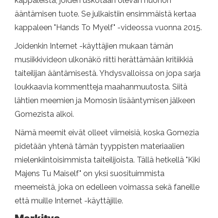
kappaleista, joiden uskotaan olevan huonon
ääntämisen tuote. Se julkaistiin ensimmäistä kertaa
kappaleen "Hands To Myelf" -videossa vuonna 2015.
Joidenkin Internet -käyttäjien mukaan tämän
musiikkivideon ulkonäkö riitti herättämään kritiikkiä
taiteilijan ääntämisestä. Yhdysvalloissa on jopa sarja
loukkaavia kommentteja maahanmuutosta. Siitä
lähtien meemien ja Momosin lisääntymisen jälkeen
Gomezista alkoi.
Nämä meemit eivät olleet viimeisiä, koska Gomezia
pidetään yhtenä tämän tyyppisten materiaalien
mielenkiintoisimmista taiteilijoista. Tällä hetkellä "Kiki
Majens Tu Maiself" on yksi suosituimmista
meemeistä, joka on edelleen voimassa sekä faneille
että muille Internet -käyttäjille.