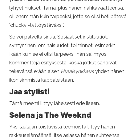
lyhyet hiukset. Tämä, plus hänen nahkavaatteensa,
oli enemmän kuin tarpeeksi, jotta se olisi heti pätevä
"chucky -tyttöystäväksi".
Se voi palvella sinua: Sosiaaliset instituutiot:
syntyminen, ominaisuudet, toiminnot, esimerkit
Ikään kuin se ei olisi tarpeeksi, hän sai myös
kommentteja esityksestä, koska jotkut sanoivat
tekevänsä eräänlaisen
Huulisynkkaus
yhden hänen
ikonisimmista kappaleistaan.
Jaa stylisti
Tämä meemi liittyy läheisesti edelliseen.
Selena ja The Weeknd
Yksi laulajan toistuvista teemoista liittyy hänen
rakkauselämäänsä. Itse asiassa hänen suhteensa