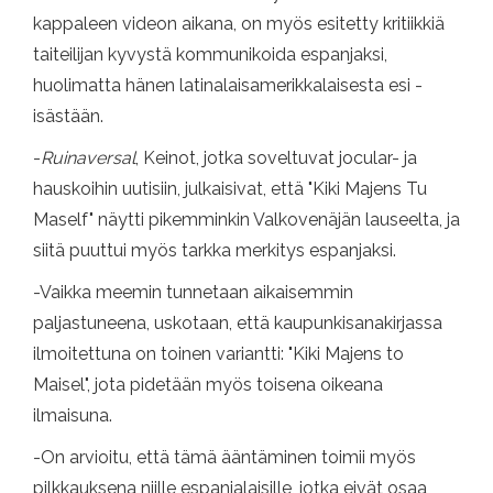
kappaleen videon aikana, on myös esitetty kritiikkiä
taiteilijan kyvystä kommunikoida espanjaksi,
huolimatta hänen latinalaisamerikkalaisesta esi -
isästään.
-
Ruinaversal
, Keinot, jotka soveltuvat jocular- ja
hauskoihin uutisiin, julkaisivat, että "Kiki Majens Tu
Maself" näytti pikemminkin Valkovenäjän lauseelta, ja
siitä puuttui myös tarkka merkitys espanjaksi.
-Vaikka meemin tunnetaan aikaisemmin
paljastuneena, uskotaan, että kaupunkisanakirjassa
ilmoitettuna on toinen variantti: "Kiki Majens to
Maisel", jota pidetään myös toisena oikeana
ilmaisuna.
-On arvioitu, että tämä ääntäminen toimii myös
pilkkauksena niille espanjalaisille, jotka eivät osaa