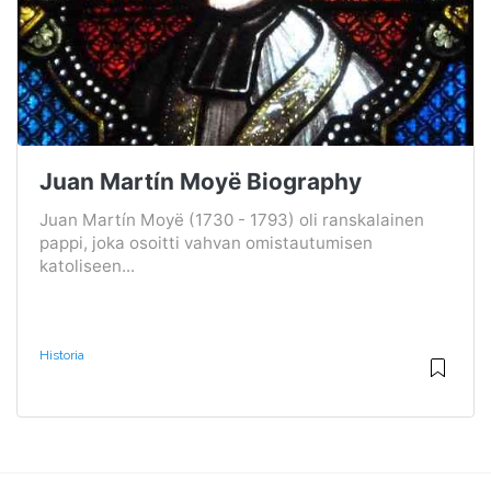
Juan Martín Moyë Biography
Juan Martín Moyë (1730 - 1793) oli ranskalainen
pappi, joka osoitti vahvan omistautumisen
katoliseen...
Historia