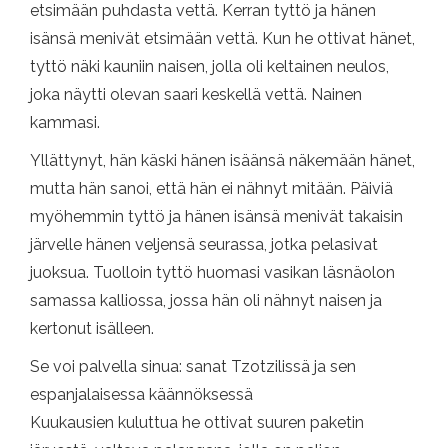
etsimään puhdasta vettä. Kerran tyttö ja hänen
isänsä menivät etsimään vettä. Kun he ottivat hänet,
tyttö näki kauniin naisen, jolla oli keltainen neulos,
joka näytti olevan saari keskellä vettä. Nainen
kammasi.
Yllättynyt, hän käski hänen isäänsä näkemään hänet,
mutta hän sanoi, että hän ei nähnyt mitään. Päiviä
myöhemmin tyttö ja hänen isänsä menivät takaisin
järvelle hänen veljensä seurassa, jotka pelasivat
juoksua. Tuolloin tyttö huomasi vasikan läsnäolon
samassa kalliossa, jossa hän oli nähnyt naisen ja
kertonut isälleen.
Se voi palvella sinua: sanat Tzotzilissä ja sen
espanjalaisessa käännöksessä
Kuukausien kuluttua he ottivat suuren paketin