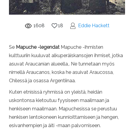
1608
18
Eddie Hackett
Se
Mapuche -legendat
Mapuche -ihmisten
kulttuuriin kuuluvat alkuperäiskansojen ihmiset, jotka
asuvat Araucanían alueella,. Ne tunnetaan myös
nimellä Araucanos, koska he asuivat Araucossa,
Chilessä ja osassa Argentiinaa.
Kuten etnisissä ryhmissä on yleistä, heidän
uskontonsa kietoutuu fyysiseen maailmaan ja
henkiseen maailmaan. Mapuchesissa se perustuu
henkisen lentokoneen kunnioittamiseen ja hengen,
esivanhempien ja äiti -maan palvomiseen.