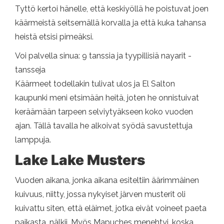
Tyttö kertoi hänelle, että keskiyöllä he poistuvat joen
käärmeistä seitsemällä korvalla ja että kuka tahansa
heistä etsisi pimeäksi.
Voi palvella sinua: 9 tanssia ja tyypillisiä nayarit -
tansseja
Käärmeet todellakin tulivat ulos ja El Salton
kaupunki meni etsimään heitä, joten he onnistuivat
keräämään tarpeen selviytyäkseen koko vuoden
ajan. Tällä tavalla he alkoivat syödä savustettuja
lamppuja.
Lake Lake Musters
Vuoden aikana, jonka aikana esiteltiin äärimmäinen
kuivuus, niitty, jossa nykyiset järven musterit oli
kuivattu siten, että eläimet, jotka eivät voineet paeta
paikasta, nälkii. Myös Mapuches menehtyi, koska