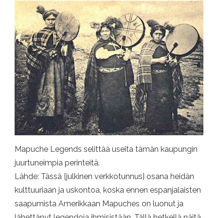
Mapuche Legends selittää useita tämän kaupungin
juurtuneimpia perinteitä.
Lähde: Tässä [julkinen verkkotunnus] osana heidän
kulttuuriaan ja uskontoa, koska ennen espanjalaisten
saapumista Amerikkaan Mapuches on luonut ja
lähettänyt legendoja ihmisistään. Tällä hetkellä näitä