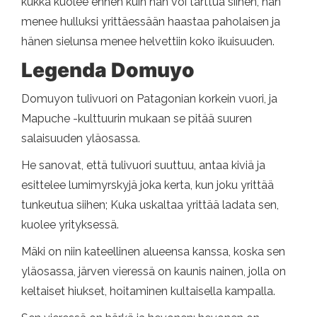
kukka kuolee ennen kuin hän voi tarttua siihen, hän
menee hulluksi yrittäessään haastaa paholaisen ja
hänen sielunsa menee helvettiin koko ikuisuuden.
Legenda Domuyo
Domuyon tulivuori on Patagonian korkein vuori, ja
Mapuche -kulttuurin mukaan se pitää suuren
salaisuuden yläosassa.
He sanovat, että tulivuori suuttuu, antaa kiviä ja
esittelee lumimyrskyjä joka kerta, kun joku yrittää
tunkeutua siihen; Kuka uskaltaa yrittää ladata sen,
kuolee yrityksessä.
Mäki on niin kateellinen alueensa kanssa, koska sen
yläosassa, järven vieressä on kaunis nainen, jolla on
keltaiset hiukset, hoitaminen kultaisella kampalla.