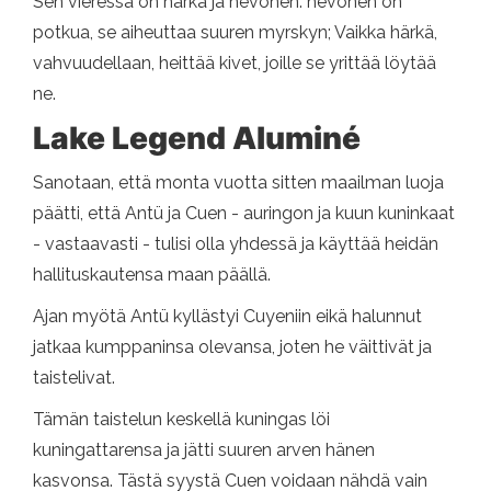
Sen vieressä on härkä ja hevonen: hevonen on
potkua, se aiheuttaa suuren myrskyn; Vaikka härkä,
vahvuudellaan, heittää kivet, joille se yrittää löytää
ne.
Lake Legend Aluminé
Sanotaan, että monta vuotta sitten maailman luoja
päätti, että Antü ja Cuen - auringon ja kuun kuninkaat
- vastaavasti - tulisi olla yhdessä ja käyttää heidän
hallituskautensa maan päällä.
Ajan myötä Antü kyllästyi Cuyeniin eikä halunnut
jatkaa kumppaninsa olevansa, joten he väittivät ja
taistelivat.
Tämän taistelun keskellä kuningas löi
kuningattarensa ja jätti suuren arven hänen
kasvonsa. Tästä syystä Cuen voidaan nähdä vain