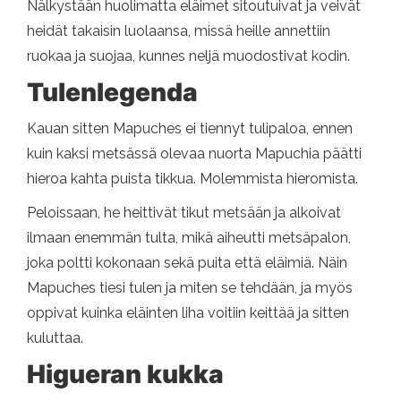
Nälkystään huolimatta eläimet sitoutuivat ja veivät
heidät takaisin luolaansa, missä heille annettiin
ruokaa ja suojaa, kunnes neljä muodostivat kodin.
Tulenlegenda
Kauan sitten Mapuches ei tiennyt tulipaloa, ennen
kuin kaksi metsässä olevaa nuorta Mapuchia päätti
hieroa kahta puista tikkua. Molemmista hieromista.
Peloissaan, he heittivät tikut metsään ja alkoivat
ilmaan enemmän tulta, mikä aiheutti metsäpalon,
joka poltti kokonaan sekä puita että eläimiä. Näin
Mapuches tiesi tulen ja miten se tehdään, ja myös
oppivat kuinka eläinten liha voitiin keittää ja sitten
kuluttaa.
Higueran kukka