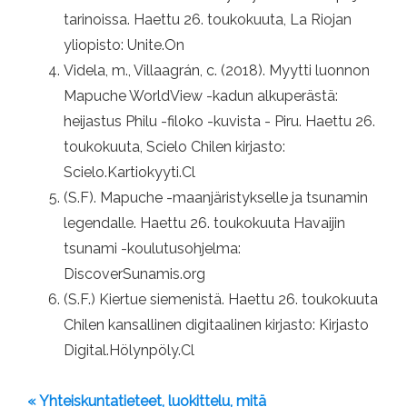
tarinoissa. Haettu 26. toukokuuta, La Riojan
yliopisto: Unite.On
Videla, m., Villaagrán, c. (2018). Myytti luonnon
Mapuche WorldView -kadun alkuperästä:
heijastus Philu -filoko -kuvista - Piru. Haettu 26.
toukokuuta, Scielo Chilen kirjasto:
Scielo.Kartiokyyti.Cl
(S.F). Mapuche -maanjäristykselle ja tsunamin
legendalle. Haettu 26. toukokuuta Havaijin
tsunami -koulutusohjelma:
DiscoverSunamis.org
(S.F.) Kiertue siemenistä. Haettu 26. toukokuuta
Chilen kansallinen digitaalinen kirjasto: Kirjasto
Digital.Hölynpöly.Cl
« Yhteiskuntatieteet, luokittelu, mitä