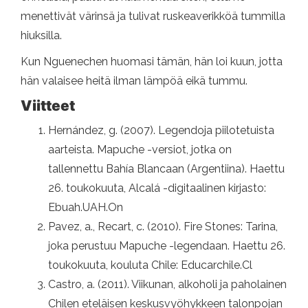
menettivät värinsä ja tulivat ruskeaverikköä tummilla
hiuksilla.
Kun Nguenechen huomasi tämän, hän loi kuun, jotta
hän valaisee heitä ilman lämpöä eikä tummu.
Viitteet
Hernández, g. (2007). Legendoja piilotetuista
aarteista. Mapuche -versiot, jotka on
tallennettu Bahía Blancaan (Argentiina). Haettu
26. toukokuuta, Alcalá -digitaalinen kirjasto:
Ebuah.UAH.On
Pavez, a., Recart, c. (2010). Fire Stones: Tarina,
joka perustuu Mapuche -legendaan. Haettu 26.
toukokuuta, kouluta Chile: Educarchile.Cl
Castro, a. (2011). Viikunan, alkoholi ja paholainen
Chilen eteläisen keskusvyöhykkeen talonpojan