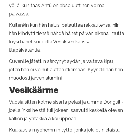
yöllä, kun taas Antü on absoluuttinen voima
päivässä.
Kuitenkin kun hän halusi palauttaa rakkautensa, niin
hän kiihdytti tiensä nähdä hänet päivän aikana, mutta
löysi hänet suudella Venuksen kanssa,
iltapäivätähtiä.
Cuyenille jätettiin särkynyt sydän ja valtava kipu,
joten hän ei voinut auttaa itkemään; Kyynelillään hän
muodosti järven alumiini.
Vesikäärme
Vuosia sitten kolme sisarta pelasi ja uimme Donguil -
joella. Yksi heistä tuli jokeen, saavutti keskellä olevan
kallion ja yhtäkkiä alkoi uppoaa.
Kuukausia myöhemmin tyttö, jonka joki oli nielaistu.