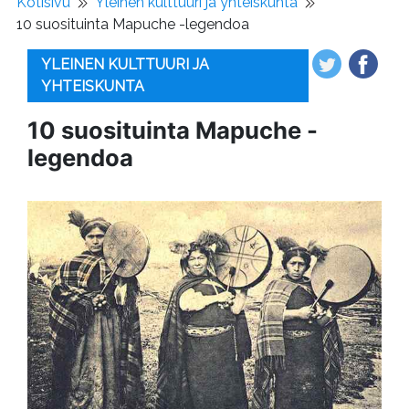
Kotisivu
Yleinen kulttuuri ja yhteiskunta
10 suosituinta Mapuche -legendoa
YLEINEN KULTTUURI JA
YHTEISKUNTA
10 suosituinta Mapuche -
legendoa