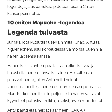
legendoja ja uskomuksia pidetään osana Chilen
kansanperinnettä.
10 eniten Mapuche -legendoa
Legenda tulvasta
Jumala, jota kutsuttiin useilla nimillä (Chao, Antü tai
Nguenechen), asui korkeudessa vaimonsa Cuenin ja
hänen lapsensa kanssa.
Hänen kaksi vanhempaa lastaan ​​alkoi kasvaa ja
halusi olla hänen isänsä kaltainen. He kuitenkin
pilasivat häntä, joten Antü heitti heidät
vuoristoalueelle ja hänen putoamisensa upposi kiviä.
Muuttui, kun hän itki niin paljon, että hänen valtavat
kyyneleet putosivat reikiin ja kaksi järveä muodostui.
Antü päätti elää heidät käärmeen (CAICAI)