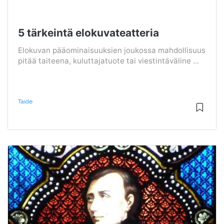
5 tärkeintä elokuvateatteria
Elokuvan pääominaisuuksien joukossa mahdollisuus
pitää taiteena, kuluttajatuote tai viestintäväline ...
Taide