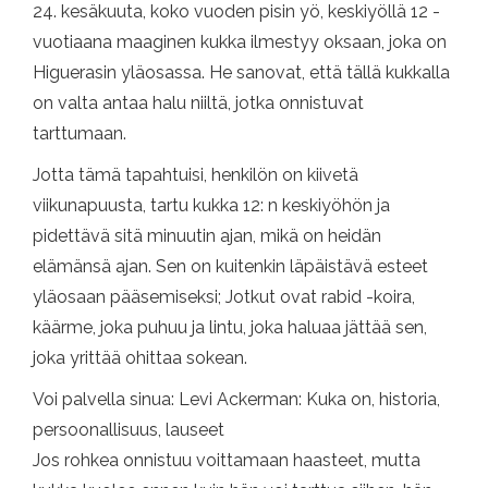
24. kesäkuuta, koko vuoden pisin yö, keskiyöllä 12 -
vuotiaana maaginen kukka ilmestyy oksaan, joka on
Higuerasin yläosassa. He sanovat, että tällä kukkalla
on valta antaa halu niiltä, ​​jotka onnistuvat
tarttumaan.
Jotta tämä tapahtuisi, henkilön on kiivetä
viikunapuusta, tartu kukka 12: n keskiyöhön ja
pidettävä sitä minuutin ajan, mikä on heidän
elämänsä ajan. Sen on kuitenkin läpäistävä esteet
yläosaan pääsemiseksi; Jotkut ovat rabid -koira,
käärme, joka puhuu ja lintu, joka haluaa jättää sen,
joka yrittää ohittaa sokean.
Voi palvella sinua: Levi Ackerman: Kuka on, historia,
persoonallisuus, lauseet
Jos rohkea onnistuu voittamaan haasteet, mutta