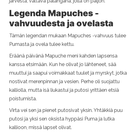
järvestä, valtava palangana, jolla on paljon.
Legenda Mapuches -
vahvuudesta ja ovelasta
Tämän legendan mukaan Mapuches -vahvuus tulee
Pumasta ja ovela tulee kettu.
Eräänä päivänä Mapuche meni kahden lapsensa
kanssa etsimään. Kun he olivat jo lähteneet, sää
muuttui ja saapui voimakkaat tuulet ja myrskyt, jotka
nostivat merenpinnan ja vesien. Perhe oli suojattu
kalliolla, mutta isä liukastui ja putosi yrittäen etsiä
poistumista.
Virta vei sen ja pienet putosivat yksin. Yhtäkkiä puu
putosi ja yksi sen oksista hyppäsi Puma ja lutka
kallioon, missä lapset olivat.