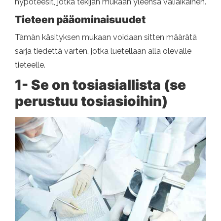
hypoteesit, jotka tekijän mukaan yleensä väliaikainen.
Tieteen pääominaisuudet
Tämän käsityksen mukaan voidaan sitten määrätä
sarja tiedettä varten, jotka luetellaan alla olevalle
tieteelle.
1- Se on tosiasiallista (se
perustuu tosiasioihin)