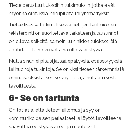
Tiede perustuu tiukkoihin tutkimuksiin, jotka eivät
myönnä oletuksia, mielipiteitä tai ymmärryksiä.
Tieteellisessä tutkimuksessa tietojen tai ilmiöiden
rekisteröinti on suoritettava tarkalleen ja lausunnot
on oltava selkeitä, samoin kuin niiden tulokset, älä
unohda, että ne voivat aina olla vääristyviä.
Mutta sinun ei pitäisi jättää epäilyksiä, epäselvyyksiä
tai huonoja tulkintoja. Se on yksi tieteen tärkeimmistä
ominaisuuksista, sen selkeydestä, ainutlaatuisesta
tavoitteesta.
6- Se on tartunta
On tosiasia, että tieteen aikomus ja syy on
kommunikoida sen periaatteet ja löytöt tavoitteena
saavuttaa edistysaskeleet ja muutokset