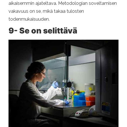
aikaisemmin ajateltava. Metodologian soveltamisen
vakavuus on se, mikä takaa tulosten
todenmukaisuuden.
9- Se on selittävä