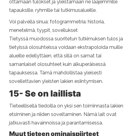
ottamaan tulokset ja yleistämään ne laajemmille
tapauksille, ryhmille tai tutkimusalueille.
Voi palvella sinua: fotogrammetria: historia,
menetelmä, tyypit, sovellukset
Tietyssä muodossa suoritetun tutkimuksen tulos ja
tietyissä olosuhteissa voidaan ekstrapoloida muille
alueille edellyttäen, että sillä on samat tai
samanlaiset olosuhteet kuin alkuperäisessä
tapauksessa. Tämä mahdollistaa yleisesti
sovellettavien yleisten lakien esiintymisen.
15- Se on laillista
Tieteellisellä tiedoilla on yksi sen toiminnasta lakien
etsiminen ja niiden soveltaminen. Nämä lait ovat
jatkuvasti havainnoissa ja parantamisessa.
Muut tieteen ominaispiirteet