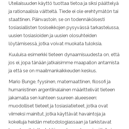
Uteliaisuuden käyttö tuottaa tietoa ja siksi päättelyä
ja rationaalisia väitteitä. Tiede ei ole erehtymätön tai
staattinen. Päinvastoin, se on todennäköisesti
tosiasiallisten tosiseikkojen pysyvässä tarkastelussa,
uusien tosiasioiden ja uusien olosuhteiden
löytämisessä, jotka voivat muokata tuloksia.
Kuuluisa esimerkki tieteen dynaamisuudesta on, että
jos ei, jopa tänään jatkaisimme maapallon antamista
ja että se on maailmankaikkeuden keskus.
Mario Bunge, fyysinen, matemaattinen, filosofi ja
humanistinen argentiinalainen määrittelivät tieteen
jakamalla sen kahteen suureen alueeseen:
muodolliset tieteet ja tosiasiatieteet, jotka ovat
viimeksi mainitut, jotka käyttävät havaintoja ja
kokeiluja heidän metodologiassaan ja tarkistavat