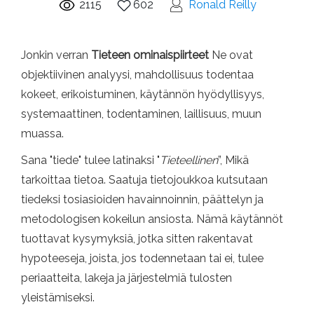
2115
602
Ronald Reilly
Jonkin verran
Tieteen ominaispiirteet
Ne ovat
objektiivinen analyysi, mahdollisuus todentaa
kokeet, erikoistuminen, käytännön hyödyllisyys,
systemaattinen, todentaminen, laillisuus, muun
muassa.
Sana "tiede" tulee latinaksi "
Tieteellinen
”, Mikä
tarkoittaa tietoa. Saatuja tietojoukkoa kutsutaan
tiedeksi tosiasioiden havainnoinnin, päättelyn ja
metodologisen kokeilun ansiosta. Nämä käytännöt
tuottavat kysymyksiä, jotka sitten rakentavat
hypoteeseja, joista, jos todennetaan tai ei, tulee
periaatteita, lakeja ja järjestelmiä tulosten
yleistämiseksi.