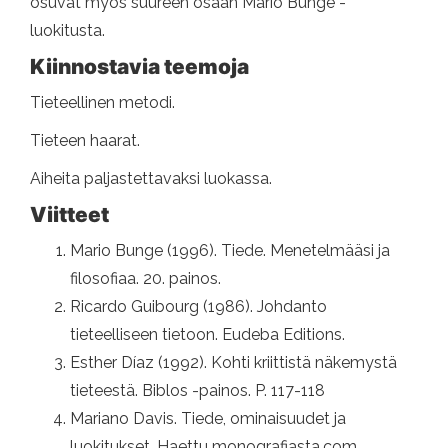
osuvat myös suureen osaan Mario Bunge -
luokitusta.
Kiinnostavia teemoja
Tieteellinen metodi.
Tieteen haarat.
Aiheita paljastettavaksi luokassa.
Viitteet
Mario Bunge (1996). Tiede. Menetelmääsi ja
filosofiaa. 20. painos.
Ricardo Guibourg (1986). Johdanto
tieteelliseen tietoon. Eudeba Editions.
Esther Díaz (1992). Kohti kriittistä näkemystä
tieteestä. Biblos -painos. P. 117-118
Mariano Davis. Tiede, ominaisuudet ja
luokitukset. Haettu monografiasta.com