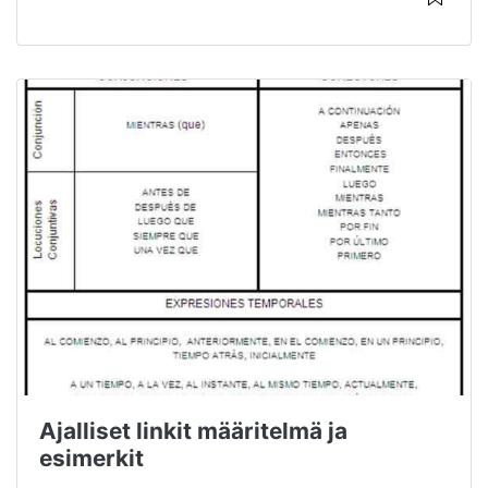
Ajalliset linkit määritelmä ja
esimerkit