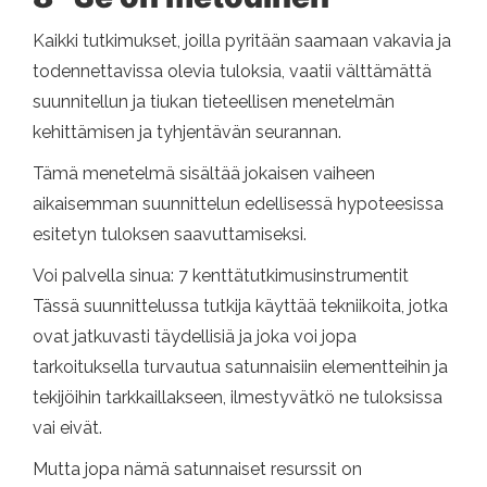
Kaikki tutkimukset, joilla pyritään saamaan vakavia ja
todennettavissa olevia tuloksia, vaatii välttämättä
suunnitellun ja tiukan tieteellisen menetelmän
kehittämisen ja tyhjentävän seurannan.
Tämä menetelmä sisältää jokaisen vaiheen
aikaisemman suunnittelun edellisessä hypoteesissa
esitetyn tuloksen saavuttamiseksi.
Voi palvella sinua: 7 kenttätutkimusinstrumentit
Tässä suunnittelussa tutkija käyttää tekniikoita, jotka
ovat jatkuvasti täydellisiä ja joka voi jopa
tarkoituksella turvautua satunnaisiin elementteihin ja
tekijöihin tarkkaillakseen, ilmestyvätkö ne tuloksissa
vai eivät.
Mutta jopa nämä satunnaiset resurssit on