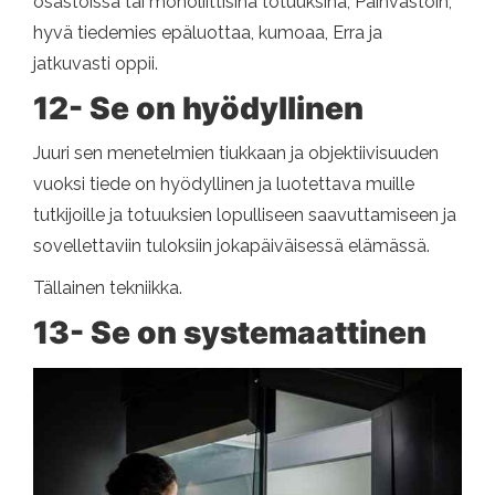
osastoissa tai monoliittisina totuuksina; Päinvastoin,
hyvä tiedemies epäluottaa, kumoaa, Erra ja
jatkuvasti oppii.
12- Se on hyödyllinen
Juuri sen menetelmien tiukkaan ja objektiivisuuden
vuoksi tiede on hyödyllinen ja luotettava muille
tutkijoille ja totuuksien lopulliseen saavuttamiseen ja
sovellettaviin tuloksiin jokapäiväisessä elämässä.
Tällainen tekniikka.
13- Se on systemaattinen