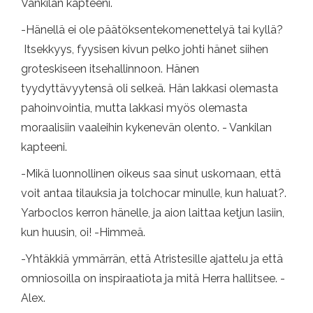
Vankilan kapteeni.
-Hänellä ei ole päätöksentekomenettelyä tai kyllä?
Itsekkyys, fyysisen kivun pelko johti hänet siihen
groteskiseen itsehallinnoon. Hänen
tyydyttävyytensä oli selkeä. Hän lakkasi olemasta
pahoinvointia, mutta lakkasi myös olemasta
moraalisiin vaaleihin kykenevän olento. - Vankilan
kapteeni.
-Mikä luonnollinen oikeus saa sinut uskomaan, että
voit antaa tilauksia ja tolchocar minulle, kun haluat?.
Yarboclos kerron hänelle, ja aion laittaa ketjun lasiin,
kun huusin, oi! -Himmeä.
-Yhtäkkiä ymmärrän, että Atristesille ajattelu ja että
omniosoilla on inspiraatiota ja mitä Herra hallitsee. -
Alex.