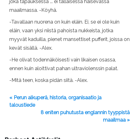
joka tapauksessa ... ei tällaisessa haisevassa
maailmassa. -Köyhä.
-Tavallaan nuorena on kuin eläin. Ei, se ei ole kuin
eläin, vaan yksi niistä pahoista nukkeista, jotka
myyvät kaduilla, pienet mansettiset pufferit, joissa on
kevät sisällä. -Alex.
-He olivat todennäköisesti vain likaisen osassa,
ennen kuin aloittivat pahan ultraviolenssin palat.
-Mitä teen, koska pidän siitä. -Alex.
« Perun alkuperä, historia, organisaatio ja
taloustiede
8 eniten puhutusta englannin tyyppistä
maailmaa »