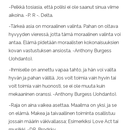
-Pelkkä tosiasia, että poliisi ei ole saanut sinua viime
aikoina. -P. R -. Delta.
-Tärkeä asia on moraalinen valinta. Pahan on oltava
hyvyyden vieressä, jotta tämä moraalinen valinta voi
antaa. Elämä pidetään moraalisten kokonaisuuksien
kovan vastustuksen ansiosta. -Anthony Burgess
(Johdanto).
-Ihmiselle on annettu vapaa tahto, ja hän voi valita
hyvän ja pahan välillä. Jos voit toimia vain hyvin tai
voit toimia vain huonosti, se ei ole muuta kuin
mekaaninen oranssi. -Anthony Burgess (Johdanto).
-Raja on aina vaikea asettaa. Maailma on yksi, ja se
on elämä. Makea ja taivaallinen toiminta osallistuu
jossain määrin väkivallassa; Esimerkiksi Love Act tai
musiikki. -DR. Brodsky.