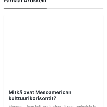
Parhaat Artikkelit
Mitkä ovat Mesoamerican
kulttuurikorisontit?
Mesoamerican kulttuurikorisontit ovat ominaisia ​​ja