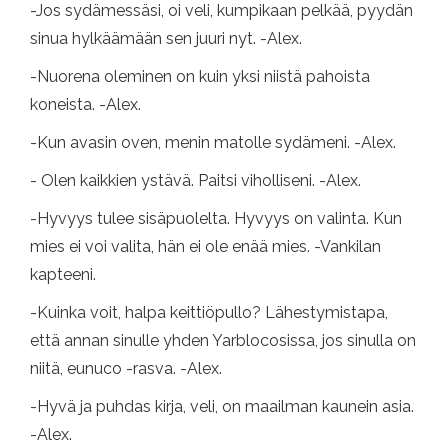
-Jos sydämessäsi, oi veli, kumpikaan pelkää, pyydän
sinua hylkäämään sen juuri nyt. -Alex.
-Nuorena oleminen on kuin yksi niistä pahoista
koneista. -Alex.
-Kun avasin oven, menin matolle sydämeni. -Alex.
- Olen kaikkien ystävä. Paitsi viholliseni. -Alex.
-Hyvyys tulee sisäpuolelta. Hyvyys on valinta. Kun
mies ei voi valita, hän ei ole enää mies. -Vankilan
kapteeni.
-Kuinka voit, halpa keittiöpullo? Lähestymistapa,
että annan sinulle yhden Yarblocosissa, jos sinulla on
niitä, eunuco -rasva. -Alex.
-Hyvä ja puhdas kirja, veli, on maailman kaunein asia.
-Alex.