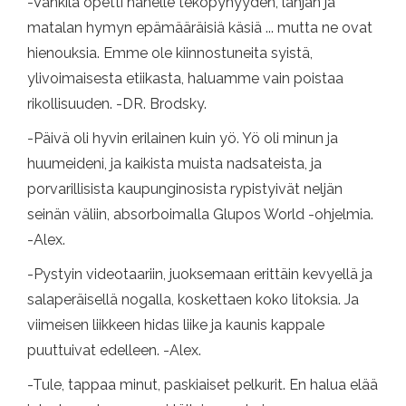
-Vankila opetti hänelle tekopyhyyden, lahjan ja
matalan hymyn epämääräisiä käsiä ... mutta ne ovat
hienouksia. Emme ole kiinnostuneita syistä,
ylivoimaisesta etiikasta, haluamme vain poistaa
rikollisuuden. -DR. Brodsky.
-Päivä oli hyvin erilainen kuin yö. Yö oli minun ja
huumeideni, ja kaikista muista nadsateista, ja
porvarillisista kaupunginosista rypistyivät neljän
seinän väliin, absorboimalla Glupos World -ohjelmia.
-Alex.
-Pystyin videotaariin, juoksemaan erittäin kevyellä ja
salaperäisellä nogalla, koskettaen koko litoksia. Ja
viimeisen liikkeen hidas liike ja kaunis kappale
puuttuivat edelleen. -Alex.
-Tule, tappaa minut, paskiaiset pelkurit. En halua elää