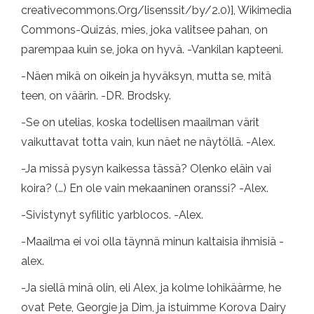
creativecommons.Org/lisenssit/by/2.0)], Wikimedia
Commons-Quizás, mies, joka valitsee pahan, on
parempaa kuin se, joka on hyvä. -Vankilan kapteeni.
-Näen mikä on oikein ja hyväksyn, mutta se, mitä
teen, on väärin. -DR. Brodsky.
-Se on utelias, koska todellisen maailman värit
vaikuttavat totta vain, kun näet ne näytöllä. -Alex.
-Ja missä pysyn kaikessa tässä? Olenko eläin vai
koira? (…) En ole vain mekaaninen oranssi? -Alex.
-Sivistynyt syfilitic yarblocos. -Alex.
-Maailma ei voi olla täynnä minun kaltaisia ​​ihmisiä -
alex.
-Ja siellä minä olin, eli Alex, ja kolme lohikäärme, he
ovat Pete, Georgie ja Dim, ja istuimme Korova Dairy