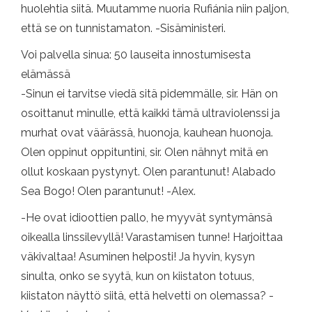
huolehtia siitä. Muutamme nuoria Rufiánia niin paljon,
että se on tunnistamaton. -Sisäministeri.
Voi palvella sinua: 50 lauseita innostumisesta
elämässä
-Sinun ei tarvitse viedä sitä pidemmälle, sir. Hän on
osoittanut minulle, että kaikki tämä ultraviolenssi ja
murhat ovat väärässä, huonoja, kauhean huonoja.
Olen oppinut oppituntini, sir. Olen nähnyt mitä en
ollut koskaan pystynyt. Olen parantunut! Alabado
Sea Bogo! Olen parantunut! -Alex.
-He ovat idioottien pallo, he myyvät syntymänsä
oikealla linssilevyllä! Varastamisen tunne! Harjoittaa
väkivaltaa! Asuminen helposti! Ja hyvin, kysyn
sinulta, onko se syytä, kun on kiistaton totuus,
kiistaton näyttö siitä, että helvetti on olemassa? -