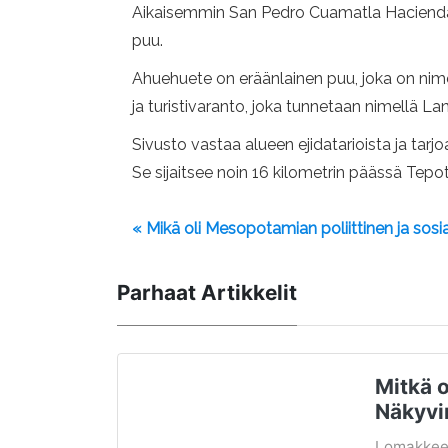
Aikaisemmin San Pedro Cuamatla Hacienda -
puu.
Ahuehuete on eräänlainen puu, joka on nim
ja turistivaranto, joka tunnetaan nimellä La
Sivusto vastaa alueen ejidatarioista ja tarj
Se sijaitsee noin 16 kilometrin päässä Tep
« Mikä oli Mesopotamian poliittinen ja sosi
Parhaat Artikkelit
Mitkä 
Näkyvi
Lomakkeet 