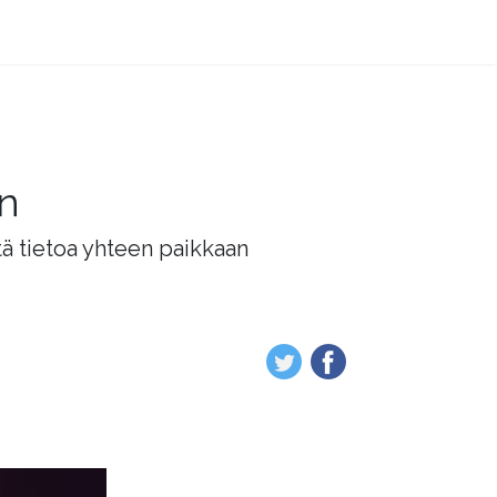
än
tä tietoa yhteen paikkaan