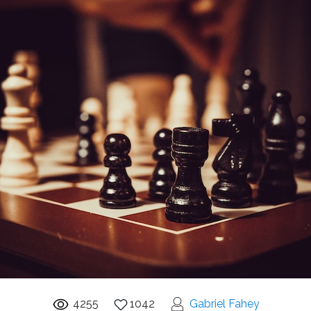
4255
1042
Gabriel Fahey