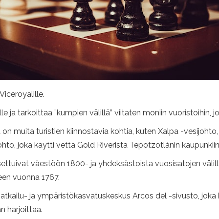
iceroyalille.
 ja tarkoittaa ”kumpien välillä” viitaten moniin vuoristoihin, j
 on muita turistien kiinnostavia kohtia, kuten Xalpa -vesijoh
to, joka käytti vettä Gold Riveristä Tepotzotlánin kaupunkiin
 asettuivat väestöön 1800- ja yhdeksästoista vuosisatojen välil
een vuonna 1767.
ailu- ja ympäristökasvatuskeskus Arcos del -sivusto, joka kat
n harjoittaa.