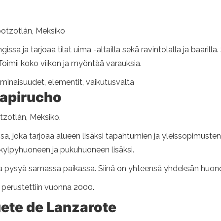
potzotlán, Meksiko
sa ja tarjoaa tilat uima -altailla sekä ravintolalla ja baarilla
Toimii koko viikon ja myöntää varauksia.
Ominaisuudet, elementit, vaikutusvalta
Capirucho
zotlán, Meksiko.
a, joka tarjoaa alueen lisäksi tapahtumien ja yleissopimusten,
 kylpyhuoneen ja pukuhuoneen lisäksi.
a pysyä samassa paikassa. Siinä on yhteensä yhdeksän huonett
 perustettiin vuonna 2000.
ete de Lanzarote