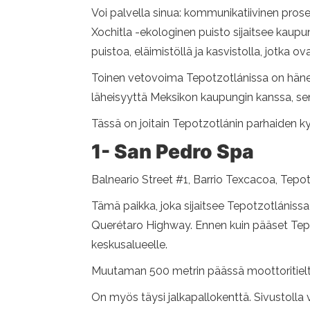
Voi palvella sinua: kommunikatiivinen prose
Xochitla -ekologinen puisto sijaitsee kaupu
puistoa, eläimistöllä ja kasvistolla, jotka o
Toinen vetovoima Tepotzotlánissa on hänen
läheisyyttä Meksikon kaupungin kanssa, sen 
Tässä on joitain Tepotzotlánin parhaiden ky
1- San Pedro Spa
Balneario Street #1, Barrio Texcacoa, Tepo
Tämä paikka, joka sijaitsee Tepotzotlániss
Querétaro Highway. Ennen kuin pääset Tep
keskusalueelle.
Muutaman 500 metrin päässä moottoritieltä, l
On myös täysi jalkapallokenttä. Sivustolla vo