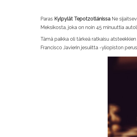
Paras
Kylpylät Tepotzotlánissa
Ne sijaitse
Meksikosta, joka on noin 45 minuuttia aut
Tämä paikka oli tärkeä ratkaisu atsteekkien 
Francisco Javierin jesuiitta -yliopiston pe