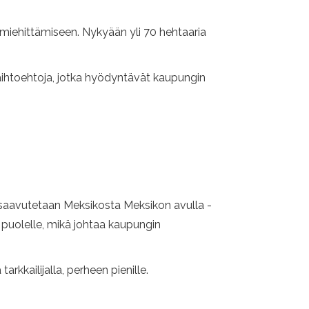
i miehittämiseen. Nykyään yli 70 hehtaaria
aihtoehtoja, jotka hyödyntävät kaupungin
e saavutetaan Meksikosta Meksikon avulla -
puolelle, mikä johtaa kaupungin
rkkailijalla, perheen pienille.