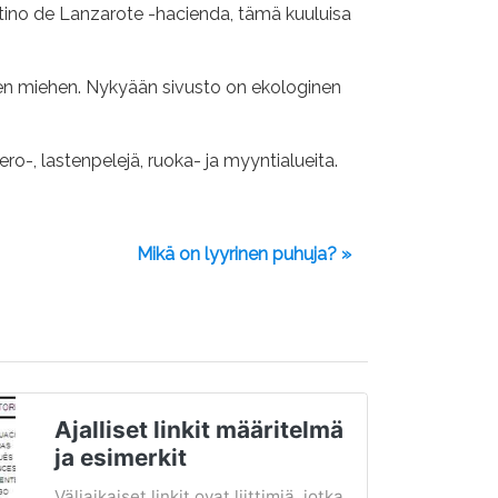
tino de Lanzarote -hacienda, tämä kuuluisa
den miehen. Nykyään sivusto on ekologinen
ro-, lastenpelejä, ruoka- ja myyntialueita.
Mikä on lyyrinen puhuja? »
Ajalliset linkit määritelmä
ja esimerkit
Väliaikaiset linkit ovat liittimiä, jotka