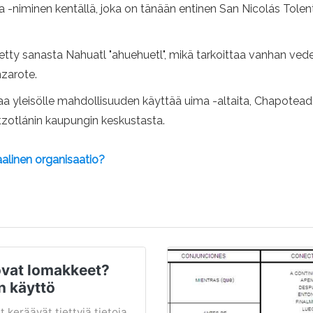
niminen kentällä, joka on tänään entinen San Nicolás Tolen
etty sanasta Nahuatl "ahuehuetl", mikä tarkoittaa vanhan ve
nzarote.
oaa yleisölle mahdollisuuden käyttää uima -altaita, Chapoteade
otzotlánin kaupungin keskustasta.
aalinen organisaatio?
ovat lomakkeet?
n käyttö
keräävät tiettyjä tietoja