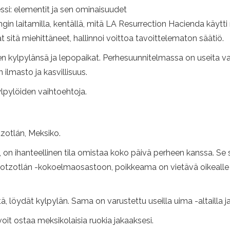
ssi: elementit ja sen ominaisuudet
ngin laitamilla, kentällä, mitä LA Resurrection Hacienda käytt
vat sitä miehittäneet, hallinnoi voittoa tavoittelematon säätiö.
 kylpylänsä ja lepopaikat. Perhesuunnitelmassa on useita v
ilmasto ja kasvillisuus.
lpylöiden vaihtoehtoja.
tzotlán, Meksiko.
a, on ihanteellinen tila omistaa koko päivä perheen kanssa. S
otzotlán -kokoelmaosastoon, poikkeama on vietävä oikealle 
öydät kylpylän. Sama on varustettu useilla uima -altailla ja ta
it ostaa meksikolaisia ​​ruokia jakaaksesi.