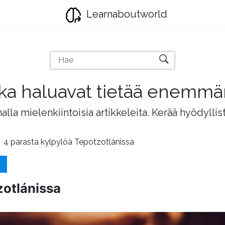
Learnaboutworld
jotka haluavat tietää enemm
lla mielenkiintoisia artikkeleita. Kerää hyödyllis
4 parasta kylpylöä Tepotzotlánissa
zotlánissa