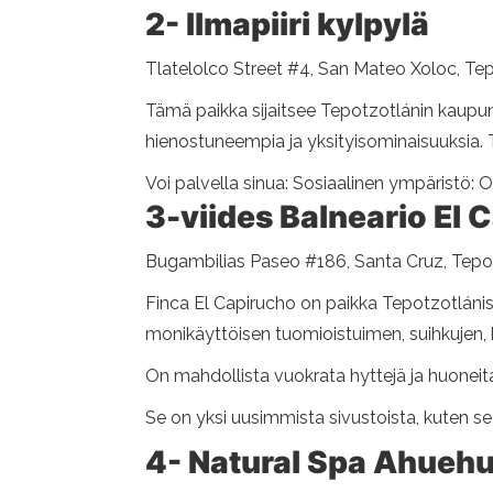
2- Ilmapiiri kylpylä
Tlatelolco Street #4, San Mateo Xoloc, Te
Tämä paikka sijaitsee Tepotzotlánin kaupungis
hienostuneempia ja yksityisominaisuuksia. 
Voi palvella sinua: Sosiaalinen ympäristö: 
3-viides Balneario El 
Bugambilias Paseo #186, Santa Cruz, Tepot
Finca El Capirucho on paikka Tepotzotlániss
monikäyttöisen tuomioistuimen, suihkujen,
On mahdollista vuokrata hyttejä ja huoneit
Se on yksi uusimmista sivustoista, kuten se
4- Natural Spa Ahuehu