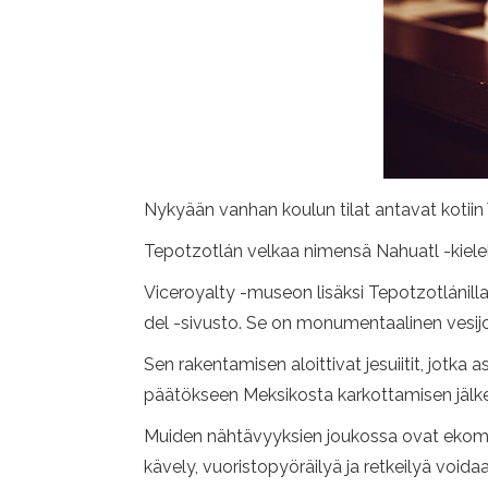
Nykyään vanhan koulun tilat antavat kotiin V
Tepotzotlán velkaa nimensä Nahuatl -kielelle
Viceroyalty -museon lisäksi Tepotzotlánilla
del -sivusto. Se on monumentaalinen vesijoh
Sen rakentamisen aloittivat jesuiitit, jotka
päätökseen Meksikosta karkottamisen jälk
Muiden nähtävyyksien joukossa ovat ekomatk
kävely, vuoristopyöräilyä ja retkeilyä voidaa