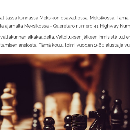
vat tässä kunnassa Meksikon osavaltiossa, Meksikossa. Tämä 
olla ajamalla Meksikossa - Querétaro numero 41 Highway Num
valtakunnan aikakaudella. Valloituksen jälkeen ihmisistä tuli e
rustamisen ansiosta. Tämä koulu toimi vuoden 1580 alusta ja vu