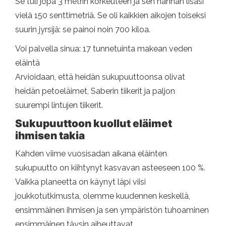
Se tuli jopa 3 metrin korkeuteen ja sen hännän lisäsi
vielä 150 senttimetriä. Se oli kaikkien aikojen toiseksi
suurin jyrsijä: se painoi noin 700 kiloa.
Voi palvella sinua: 17 tunnetuinta makean veden
eläintä
Arvioidaan, että heidän sukupuuttoonsa olivat
heidän petoeläimet, Saberin tiikerit ja paljon
suurempi lintujen tiikerit.
Sukupuuttoon kuollut eläimet
ihmisen takia
Kahden viime vuosisadan aikana eläinten
sukupuutto on kiihtynyt kasvavan asteeseen 100 %.
Vaikka planeetta on käynyt läpi viisi
joukkotutkimusta, olemme kuudennen keskellä,
ensimmäinen ihmisen ja sen ympäristön tuhoaminen
ensimmäinen täysin aiheuttavat.