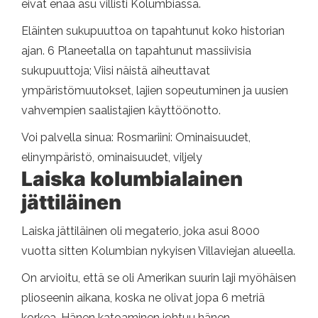
eivät enää asu villisti Kolumbiassa.
Eläinten sukupuuttoa on tapahtunut koko historian
ajan. 6 Planeetalla on tapahtunut massiivisia
sukupuuttoja; Viisi näistä aiheuttavat
ympäristömuutokset, lajien sopeutuminen ja uusien
vahvempien saalistajien käyttöönotto.
Voi palvella sinua: Rosmariini: Ominaisuudet,
elinympäristö, ominaisuudet, viljely
Laiska kolumbialainen
jättiläinen
Laiska jättiläinen oli megaterio, joka asui 8000
vuotta sitten Kolumbian nykyisen Villaviejan alueella.
On arvioitu, että se oli Amerikan suurin laji myöhäisen
plioseenin aikana, koska ne olivat jopa 6 metriä
korkea. Hänen katoaminen johtuu hänen