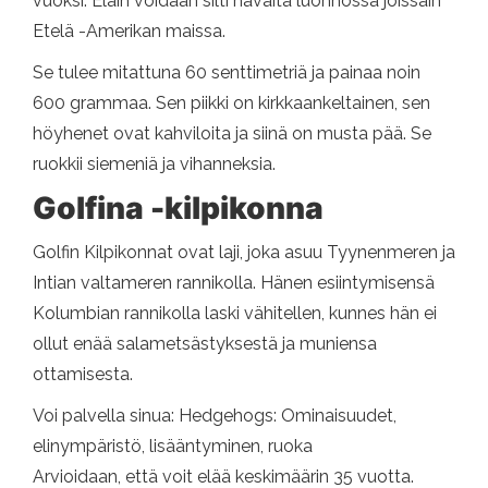
vuoksi. Eläin voidaan silti havaita luonnossa joissain
Etelä -Amerikan maissa.
Se tulee mitattuna 60 senttimetriä ja painaa noin
600 grammaa. Sen piikki on kirkkaankeltainen, sen
höyhenet ovat kahviloita ja siinä on musta pää. Se
ruokkii siemeniä ja vihanneksia.
Golfina -kilpikonna
Golfin Kilpikonnat ovat laji, joka asuu Tyynenmeren ja
Intian valtameren rannikolla. Hänen esiintymisensä
Kolumbian rannikolla laski vähitellen, kunnes hän ei
ollut enää salametsästyksestä ja muniensa
ottamisesta.
Voi palvella sinua: Hedgehogs: Ominaisuudet,
elinympäristö, lisääntyminen, ruoka
Arvioidaan, että voit elää keskimäärin 35 vuotta.