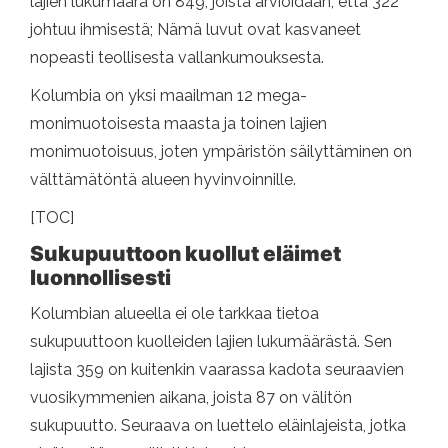
lajien lukumäärä on 849, joista arvioidaan, että 322
johtuu ihmisestä; Nämä luvut ovat kasvaneet
nopeasti teollisesta vallankumouksesta.
Kolumbia on yksi maailman 12 mega-
monimuotoisesta maasta ja toinen lajien
monimuotoisuus, joten ympäristön säilyttäminen on
välttämätöntä alueen hyvinvoinnille.
[TOC]
Sukupuuttoon kuollut eläimet
luonnollisesti
Kolumbian alueella ei ole tarkkaa tietoa
sukupuuttoon kuolleiden lajien lukumäärästä. Sen
lajista 359 on kuitenkin vaarassa kadota seuraavien
vuosikymmenien aikana, joista 87 on välitön
sukupuutto. Seuraava on luettelo eläinlajeista, jotka