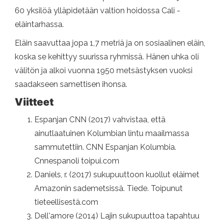
60 yksilöä ylläpidetään valtion hoidossa Cali -
eläintarhassa.
Eläin saavuttaa jopa 1,7 metriä ja on sosiaalinen eläin,
koska se kehittyy suurissa ryhmissä. Hänen uhka oli
välitön ja alkoi vuonna 1950 metsästyksen vuoksi
saadakseen samettisen ihonsa.
Viitteet
Espanjan CNN (2017) vahvistaa, että
ainutlaatuinen Kolumbian lintu maailmassa
sammutettiin. CNN Espanjan Kolumbia.
Cnnespanoli toipui.com
Daniels, r. (2017) sukupuuttoon kuollut eläimet
Amazonin sademetsissä. Tiede. Toipunut
tieteellisestä.com
Dell'amore (2014) Lajin sukupuuttoa tapahtuu