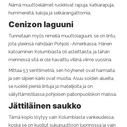
Nämä muuttoeläimet ruokkivat rapuja, katkarapuja,
hummereitä, kaloja ja selkärangattomia.
Cenizon laguuni
Tunnetaan myös nimellä muuttolaguuni, se on lintu,
jota yleensä nähdään Pohjois -Amerikassa. Hänen
katoaminen Kolumbiasta oli asteittaista, ja tähän
mennessä sitä ei ole havaittu villinä viime vuosina.
Mittaa 53 senttimetriä, sen höyhenet ovat harmaita
ja sen siipien kärki ovat mustia. Asuu soiden alueita,
se ruokkii pieniä lintuja ja matelijoita ja on
säilyttämistilassa pohjoisen pallonpuoliskon maissa.
Jättiläinen saukko
Tämä kopio löytyy vain Kolumbiasta vankeudessa,
koska se on kuollut sukupuuttoon luonnossa ja vain