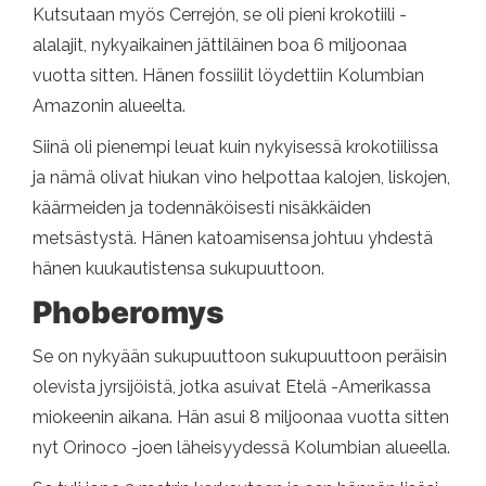
Kutsutaan myös Cerrejón, se oli pieni krokotiili -
alalajit, nykyaikainen jättiläinen boa 6 miljoonaa
vuotta sitten. Hänen fossiilit löydettiin Kolumbian
Amazonin alueelta.
Siinä oli pienempi leuat kuin nykyisessä krokotiilissa
ja nämä olivat hiukan vino helpottaa kalojen, liskojen,
käärmeiden ja todennäköisesti nisäkkäiden
metsästystä. Hänen katoamisensa johtuu yhdestä
hänen kuukautistensa sukupuuttoon.
Phoberomys
Se on nykyään sukupuuttoon sukupuuttoon peräisin
olevista jyrsijöistä, jotka asuivat Etelä -Amerikassa
miokeenin aikana. Hän asui 8 miljoonaa vuotta sitten
nyt Orinoco -joen läheisyydessä Kolumbian alueella.