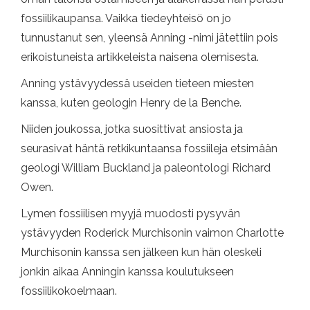
fossiilikaupansa. Vaikka tiedeyhteisö on jo
tunnustanut sen, yleensä Anning -nimi jätettiin pois
erikoistuneista artikkeleista naisena olemisesta.
Anning ystävyydessä useiden tieteen miesten
kanssa, kuten geologin Henry de la Benche.
Niiden joukossa, jotka suosittivat ansiosta ja
seurasivat häntä retkikuntaansa fossiileja etsimään
geologi William Buckland ja paleontologi Richard
Owen.
Lymen fossiilisen myyjä muodosti pysyvän
ystävyyden Roderick Murchisonin vaimon Charlotte
Murchisonin kanssa sen jälkeen kun hän oleskeli
jonkin aikaa Anningin kanssa koulutukseen
fossiilikokoelmaan.