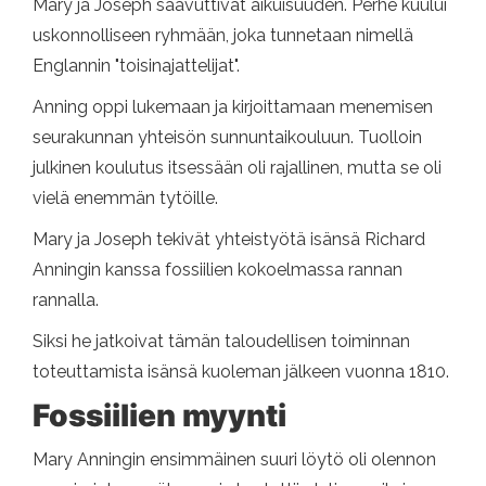
Mary ja Joseph saavuttivat aikuisuuden. Perhe kuului
uskonnolliseen ryhmään, joka tunnetaan nimellä
Englannin "toisinajattelijat".
Anning oppi lukemaan ja kirjoittamaan menemisen
seurakunnan yhteisön sunnuntaikouluun. Tuolloin
julkinen koulutus itsessään oli rajallinen, mutta se oli
vielä enemmän tytöille.
Mary ja Joseph tekivät yhteistyötä isänsä Richard
Anningin kanssa fossiilien kokoelmassa rannan
rannalla.
Siksi he jatkoivat tämän taloudellisen toiminnan
toteuttamista isänsä kuoleman jälkeen vuonna 1810.
Fossiilien myynti
Mary Anningin ensimmäinen suuri löytö oli olennon