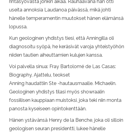
rintasyövästä jonkin aikaa. Rauhaavana hän otti
useita annoksia Laudanoa päivässä, mikä johti
hänelle temperamentin muutokset hänen elämänsä
lopussa.
Kun geologinen yhdistys tiesi, että Anningilla oli
diagnosoitu syöpä, he keräsivät varoja yhteistyöhön
niiden tautien aiheuttamien kulujen kanssa.
Voi palvella sinua: Fray Bartolomé de Las Casas:
Biography, Ajattelu, teokset
Anning haudattiin Ste -hautausmaalle. Michaelin.
Geologinen yhdistys tilasi myös showraalin
fossiilisen kauppiaan muistoksi, joka teki niin monta
panosta kyseiseen opintokenttään.
Hänen ystävänsä Henry de la Benche, joka oli silloin
geologisen seuran presidentti, lukee hänelle