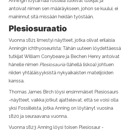
Anningin löytämää fossiilia tutkivat tutkijat ja
antoivat nimen sen määräykseen, johon se kuului, ei
maininnut sitä missään heidän työstään.
Plesiosuraatio
Vuonna 1821 ilmestyi näytteet, jotka olivat erilaisia ​​
Anningin ichthyoseurista; Tähän uuteen löydettäessä
tutkijat William Conybeare ja Bechen Henry antoivat
hänelle nimen
Plesiosauria
(lähellä liskoa) johtuen
niiden yhtäläisyyksistä nykyaikaisten matelijoiden
kanssa.
Thomas James Birch löysi ensimmäiset Plesiosaurs
-näytteet, vaikka jotkut ajattelevat, että se voisi olla
yksi Fossiileista, jotka Anning on löytänyt vuosina
1820 ja seuraavana vuonna.
Vuonna 1823 Anning löysi toisen Plesiosaur -