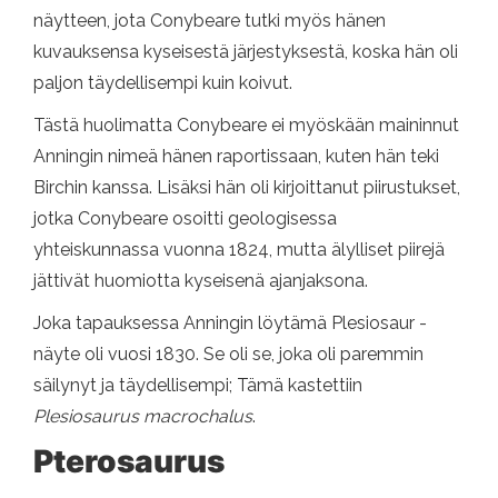
näytteen, jota Conybeare tutki myös hänen
kuvauksensa kyseisestä järjestyksestä, koska hän oli
paljon täydellisempi kuin koivut.
Tästä huolimatta Conybeare ei myöskään maininnut
Anningin nimeä hänen raportissaan, kuten hän teki
Birchin kanssa. Lisäksi hän oli kirjoittanut piirustukset,
jotka Conybeare osoitti geologisessa
yhteiskunnassa vuonna 1824, mutta älylliset piirejä
jättivät huomiotta kyseisenä ajanjaksona.
Joka tapauksessa Anningin löytämä Plesiosaur -
näyte oli vuosi 1830. Se oli se, joka oli paremmin
säilynyt ja täydellisempi; Tämä kastettiin
Plesiosaurus macrochalus
.
Pterosaurus