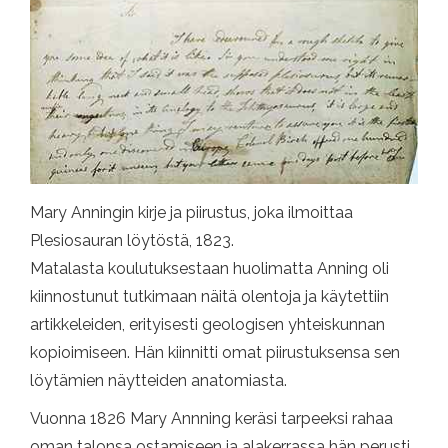
Mary Anningin kirje ja piirustus, joka ilmoittaa
Plesiosauran löytöstä, 1823.
Matalasta koulutuksestaan ​​huolimatta Anning oli
kiinnostunut tutkimaan näitä olentoja ja käytettiin
artikkeleiden, erityisesti geologisen yhteiskunnan
kopioimiseen. Hän kiinnitti omat piirustuksensa sen
löytämien näytteiden anatomiasta.
Vuonna 1826 Mary Annning keräsi tarpeeksi rahaa
oman talonsa ostamiseen ja alakerrassa hän perusti