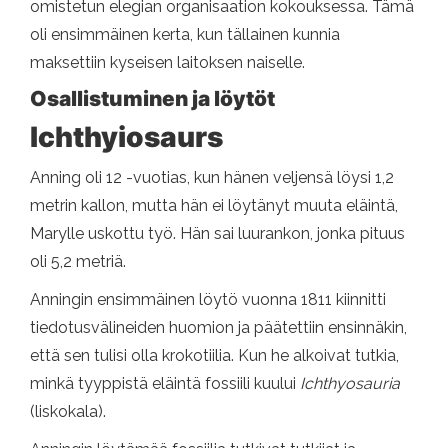
omistetun elegian organisaation kokouksessa. Tämä
oli ensimmäinen kerta, kun tällainen kunnia
maksettiin kyseisen laitoksen naiselle.
Osallistuminen ja löytöt
Ichthyiosaurs
Anning oli 12 -vuotias, kun hänen veljensä löysi 1,2
metrin kallon, mutta hän ei löytänyt muuta eläintä,
Marylle uskottu työ. Hän sai luurankon, jonka pituus
oli 5,2 metriä.
Anningin ensimmäinen löytö vuonna 1811 kiinnitti
tiedotusvälineiden huomion ja päätettiin ensinnäkin,
että sen tulisi olla krokotiilia. Kun he alkoivat tutkia,
minkä tyyppistä eläintä fossiili kuului
Ichthyosauria
(liskokala).