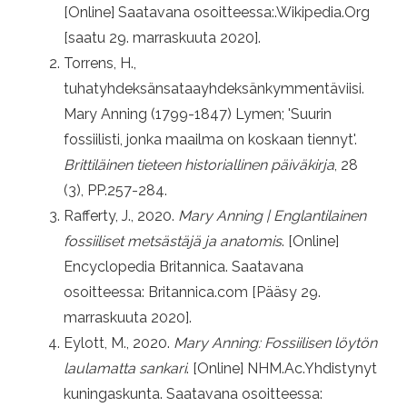
[Online] Saatavana osoitteessa:.Wikipedia.Org
[saatu 29. marraskuuta 2020].
Torrens, H.,
tuhatyhdeksänsataayhdeksänkymmentäviisi.
Mary Anning (1799-1847) Lymen; 'Suurin
fossiilisti, jonka maailma on koskaan tiennyt'.
Brittiläinen tieteen historiallinen päiväkirja
, 28
(3), PP.257-284.
Rafferty, J., 2020.
Mary Anning | Englantilainen
fossiiliset metsästäjä ja anatomis
. [Online]
Encyclopedia Britannica. Saatavana
osoitteessa: Britannica.com [Pääsy 29.
marraskuuta 2020].
Eylott, M., 2020.
Mary Anning: Fossiilisen löytön
laulamatta sankari
. [Online] NHM.Ac.Yhdistynyt
kuningaskunta. Saatavana osoitteessa: