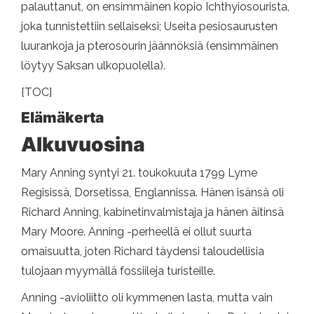
palauttanut, on ensimmäinen kopio Ichthyiosourista,
joka tunnistettiin sellaiseksi; Useita pesiosaurusten
luurankoja ja pterosourin jäännöksiä (ensimmäinen
löytyy Saksan ulkopuolella).
[TOC]
Elämäkerta
Alkuvuosina
Mary Anning syntyi 21. toukokuuta 1799 Lyme
Regisissä, Dorsetissa, Englannissa. Hänen isänsä oli
Richard Anning, kabinetinvalmistaja ja hänen äitinsä
Mary Moore. Anning -perheellä ei ollut suurta
omaisuutta, joten Richard täydensi taloudellisia
tulojaan myymällä fossiileja turisteille.
Anning -avioliitto oli kymmenen lasta, mutta vain