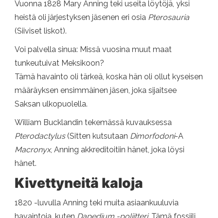
Vuonna 1828 Mary Anning teki useita löytöjä, yksi
heistä oli järjestyksen jäsenen eri osia
Pterosauria
(Siiviset liskot).
Voi palvella sinua: Missä vuosina muut maat
tunkeutuivat Meksikoon?
Tämä havainto oli tärkeä, koska hän oli ollut kyseisen
määräyksen ensimmäinen jäsen, joka sijaitsee
Saksan ulkopuolella.
William Bucklandin tekemässä kuvauksessa
Pterodactylus
(Sitten kutsutaan
Dimorfodoni
-A
Macronyx
, Anning akkreditoitiin hänet, joka löysi
hänet.
Kivettyneitä kaloja
1820 -luvulla Anning teki muita asiaankuuluvia
havaintoja, kuten
Dapedium -poliitteri
, Tämä fossiili