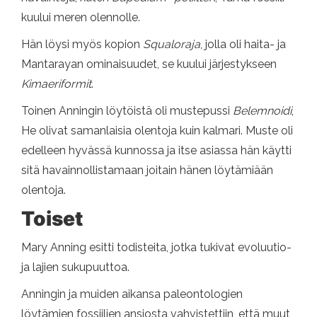
kuului meren olennolle.
Hän löysi myös kopion
Squaloraja
, jolla oli haita- ja
Mantarayan ominaisuudet, se kuului järjestykseen
Kimaeriformit
.
Toinen Anningin löytöistä oli mustepussi
Belemnoidi
,
He olivat samanlaisia ​​olentoja kuin kalmari. Muste oli
edelleen hyvässä kunnossa ja itse asiassa hän käytti
sitä havainnollistamaan joitain hänen löytämiään
olentoja.
Toiset
Mary Anning esitti todisteita, jotka tukivat evoluutio-
ja lajien sukupuuttoa.
Anningin ja muiden aikansa paleontologien
löytämien fossiilien ansiosta vahvistettiin, että muut