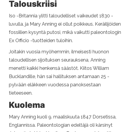
Talouskriisi
Iso -Britannia ylitti taloudelliset vaikeudet 1830 -
luvulla, ja Mary Anning ei ollut poikkeus. Keräilijöiden
fossiilien kysyntä putosi, mikä vaikutti paleontologin
Ex Officio -tuotteiden tuloihin.
Joitakin vuosia myöhemmin, ilmeisesti huonon
taloudellisen sijoituksen seurauksena, Anning
menetti kaikki henkensä säästöt. Kiitos William
Bucklandille, hän sai hallituksen antamaan 25 -
pylvään eläkkeen vuodessa panoksestaan ​​
tieteeseen.
Kuolema
Mary Anning kuoli 9. maaliskuuta 1847 Dorsetissa,
Englannissa. Paleontologian edeltäjä oli kärsinyt