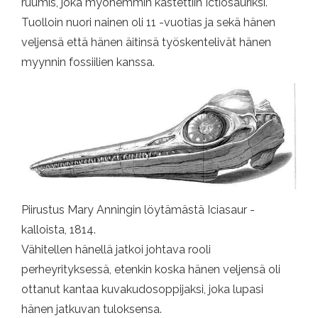
ruumis, joka myöhemmin kastettiin Ictiosauriksi.
Tuolloin nuori nainen oli 11 -vuotias ja sekä hänen
veljensä että hänen äitinsä työskentelivät hänen
myynnin fossiilien kanssa.
Piirustus Mary Anningin löytämästä Iciasaur -
kalloista, 1814.
Vähitellen hänellä jatkoi johtava rooli
perheyrityksessä, etenkin koska hänen veljensä oli
ottanut kantaa kuvakudosoppijaksi, joka lupasi
hänen jatkuvan tuloksensa.