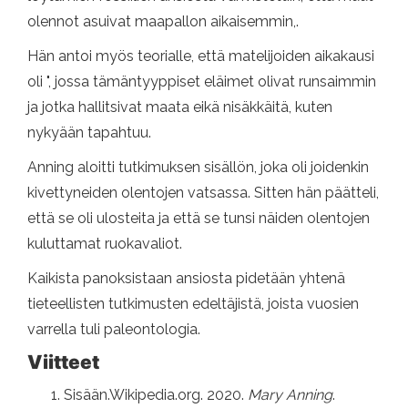
olennot asuivat maapallon aikaisemmin,.
Hän antoi myös teorialle, että matelijoiden aikakausi
oli ", jossa tämäntyyppiset eläimet olivat runsaimmin
ja jotka hallitsivat maata eikä nisäkkäitä, kuten
nykyään tapahtuu.
Anning aloitti tutkimuksen sisällön, joka oli joidenkin
kivettyneiden olentojen vatsassa. Sitten hän päätteli,
että se oli ulosteita ja että se tunsi näiden olentojen
kuluttamat ruokavaliot.
Kaikista panoksistaan ​​ansiosta pidetään yhtenä
tieteellisten tutkimusten edeltäjistä, joista vuosien
varrella tuli paleontologia.
Viitteet
Sisään.Wikipedia.org. 2020.
Mary Anning
.