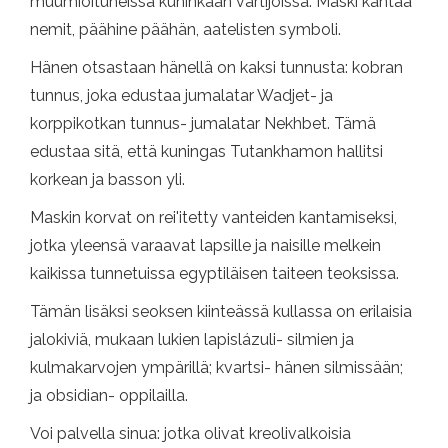
muumioituneissa kuninkaan vartijoissa. Maski kantaa
nemit, päähine päähän, aatelisten symboli.
Hänen otsastaan ​​hänellä on kaksi tunnusta: kobran
tunnus, joka edustaa jumalatar Wadjet- ja
korppikotkan tunnus- jumalatar Nekhbet. Tämä
edustaa sitä, että kuningas Tutankhamon hallitsi
korkean ja basson yli.
Maskin korvat on rei'itetty vanteiden kantamiseksi,
jotka yleensä varaavat lapsille ja naisille melkein
kaikissa tunnetuissa egyptiläisen taiteen teoksissa.
Tämän lisäksi seoksen kiinteässä kullassa on erilaisia ​​
jalokiviä, mukaan lukien lapislázuli- silmien ja
kulmakarvojen ympärillä; kvartsi- hänen silmissään;
ja obsidian- oppilailla.
Voi palvella sinua: jotka olivat kreolivalkoisia