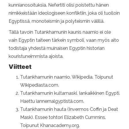
kunnianosoituksia. Nefertiti olisi poistettu hänen
nimikkeistään ideologiseen konfliktiin, joka oli tuolloin
Egyptissä, monoteismin ja polyteismin välillä.
Tällä tavoin Tutankhamunin kaunis naamio ei ole
vain Egyptin taiteen tärkein symboli, vaan myös aito
todistaja yhdestä muinaisen Egyptin historian
kouristuneimmista ajoista.
Viitteet
Tutankhamunin naamio. Wikipedia. Toipunut
Wikipediasta.com.
Tutankhamunin kultamaski. Iankaikkinen Egypti.
Haettu iannernalgyptistä.com.
Tutankhamunin hauta (Invermos Coffin ja Deat
Mask). Essee tohtori Elizabeth Cummins.
Toipunut Khanacademy.org.