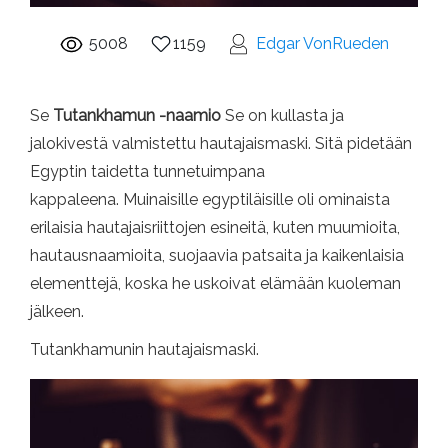
5008
1159
Edgar VonRueden
Se
Tutankhamun -naamio
Se on kullasta ja
jalokivestä valmistettu hautajaismaski. Sitä pidetään
Egyptin taidetta tunnetuimpana
kappaleena. Muinaisille egyptiläisille oli ominaista
erilaisia ​​hautajaisriittojen esineitä, kuten muumioita,
hautausnaamioita, suojaavia patsaita ja kaikenlaisia ​​
elementtejä, koska he uskoivat elämään kuoleman
jälkeen.
Tutankhamunin hautajaismaski.