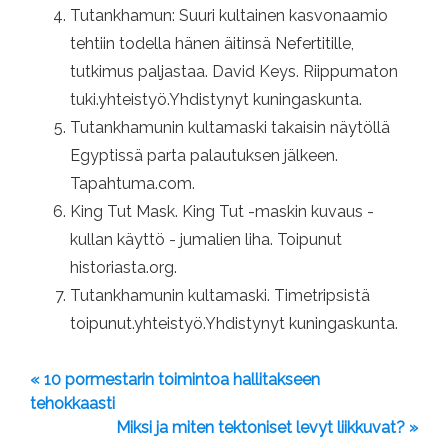
Tutankhamun: Suuri kultainen kasvonaamio
tehtiin todella hänen äitinsä Nefertitille,
tutkimus paljastaa. David Keys. Riippumaton
tuki.yhteistyö.Yhdistynyt kuningaskunta.
Tutankhamunin kultamaski takaisin näytöllä
Egyptissä parta palautuksen jälkeen.
Tapahtuma.com.
King Tut Mask. King Tut -maskin kuvaus -
kullan käyttö - jumalien liha. Toipunut
historiasta.org.
Tutankhamunin kultamaski. Timetripsistä
toipunut.yhteistyö.Yhdistynyt kuningaskunta.
« 10 pormestarin toimintoa hallitakseen
tehokkaasti
Miksi ja miten tektoniset levyt liikkuvat? »