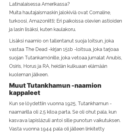
Latinalaisessa Amerikassa?
Muita hautajaismaskin jalokiviä ovat Cornaline,
turkoosi, Amazoniitti; Eri paikoissa olevien astioiden
ja lasin lisäksi, kuten kaulakoru.
Lisäksi naamio on tallentanut suoja loitsun, joka
vastaa The Dead -kirjan 151b -loitsua, joka tarjoaa
suojan Tutankamónille, joka vetoaa jumalat Anubis,
Osiris, Horus ja RA, heidän kulkuaan elämään
kuoleman jälkeen.
Muut Tutankhamun -naamion
kappaleet
Kun se löydettiin vuonna 1925, Tutankhamun -
naamarilla oli 2,5 kiloa parta. Se oli ohut pala, kun
kasvava lapislázuli antoi sille punotun vaikutuksen.
Vasta vuonna 1944 pala oli jälleen linkitetty