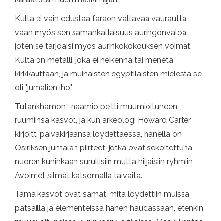
Kulta ei vain edustaa faraon valtavaa vaurautta,
vaan myös sen samankaltaisuus auringonvaloa,
joten se tarjoaisi myös aurinkokokouksen voimat.
Kulta on metalli, joka ei heikennä tai menetä
kirkkauttaan, ja muinaisten egyptiläisten mielestä se
oli "jumalien iho".
Tutankhamon -naamio peitti muumioituneen
ruumiinsa kasvot, ja kun arkeologi Howard Carter
kirjoitti päiväkirjaansa löydettäessä, hänellä on
Osiriksen jumalan piirteet, jotka ovat sekoitettuna
nuoren kuninkaan surullisiin mutta hiljaisiin ryhmiin
Avoimet silmät katsomalla taivaita.
Tämä kasvot ovat samat, mitä löydettiin muissa
patsailla ja elementeissä hänen haudassaan, etenkin