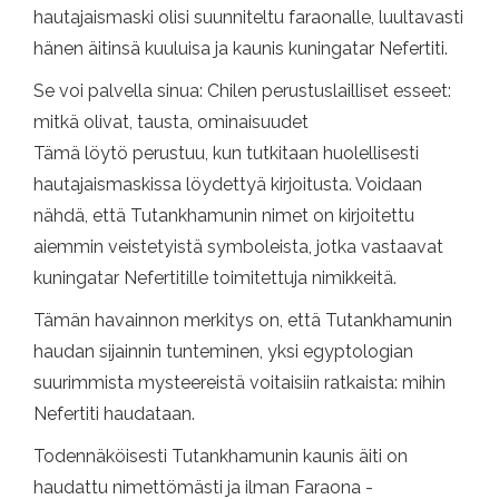
hautajaismaski olisi suunniteltu faraonalle, luultavasti
hänen äitinsä kuuluisa ja kaunis kuningatar Nefertiti.
Se voi palvella sinua: Chilen perustuslailliset esseet:
mitkä olivat, tausta, ominaisuudet
Tämä löytö perustuu, kun tutkitaan huolellisesti
hautajaismaskissa löydettyä kirjoitusta. Voidaan
nähdä, että Tutankhamunin nimet on kirjoitettu
aiemmin veistetyistä symboleista, jotka vastaavat
kuningatar Nefertitille toimitettuja nimikkeitä.
Tämän havainnon merkitys on, että Tutankhamunin
haudan sijainnin tunteminen, yksi egyptologian
suurimmista mysteereistä voitaisiin ratkaista: mihin
Nefertiti haudataan.
Todennäköisesti Tutankhamunin kaunis äiti on
haudattu nimettömästi ja ilman Faraona -