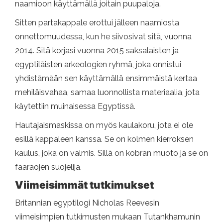
naamioon käyttämällä joitain puupaloja.
Sitten partakappale erottui jälleen naamiosta
onnettomuudessa, kun he siivosivat sitä, vuonna
2014. Sitä korjasi vuonna 2015 saksalaisten ja
egyptiläisten arkeologien ryhmä, joka onnistui
yhdistämään sen käyttämällä ensimmäistä kertaa
mehiläisvahaa, samaa luonnollista materiaalia, jota
käytettiin muinaisessa Egyptissä.
Hautajaismaskissa on myös kaulakoru, jota ei ole
esillä kappaleen kanssa. Se on kolmen kierroksen
kaulus, joka on valmis. Sillä on kobran muoto ja se on
faaraojen suojelija.
Viimeisimmät tutkimukset
Britannian egyptilogi Nicholas Reevesin
viimeisimpien tutkimusten mukaan Tutankhamunin