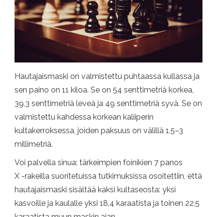
Hautajaismaski on valmistettu puhtaassa kullassa ja
sen paino on 11 kiloa. Se on 54 senttimetriä korkea,
39,3 senttimetriä leveä ja 49 senttimetriä syvä. Se on
valmistettu kahdessa korkean kaliiperin
kultakerroksessa, joiden paksuus on välillä 1,5–3
millimetriä.
Voi palvella sinua: tärkeimpien foinikien 7 panos
X -rakeilla suoritetuissa tutkimuksissa osoitettiin, että
hautajaismaski sisältää kaksi kultaseosta: yksi
kasvoille ja kaulalle yksi 18,4 karaatista ja toinen 22,5
karaatista muun maskin ajan.