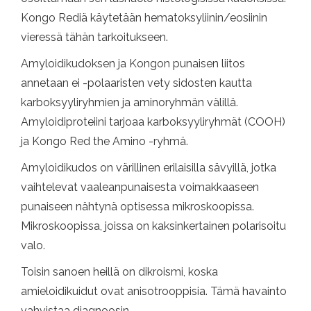
Kongo Rediä käytetään hematoksyliinin/eosiinin
vieressä tähän tarkoitukseen.
Amyloidikudoksen ja Kongon punaisen liitos
annetaan ei -polaaristen vety sidosten kautta
karboksyyliryhmien ja aminoryhmän välillä.
Amyloidiproteiini tarjoaa karboksyyliryhmät (COOH)
ja Kongo Red the Amino -ryhmä.
Amyloidikudos on värillinen erilaisilla sävyillä, jotka
vaihtelevat vaaleanpunaisesta voimakkaaseen
punaiseen nähtynä optisessa mikroskoopissa.
Mikroskoopissa, joissa on kaksinkertainen polarisoitu
valo.
Toisin sanoen heillä on dikroismi, koska
amieloidikuidut ovat anisotrooppisia. Tämä havainto
vahvistaa diagnoosin.