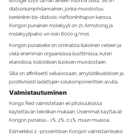
Böttiger löysi tämän aineen vuonna 1884. Se on
diatsoniumjohdannainen, jonka muodostuu
benkniinin bis-diatsoic-naftioniinihapon kanssa.
Kongon punainen molekyyli on 21 Armstrong ja
molekyylipaino on noin 8000 g/mol.
Kongon punaiselle on ominaista liukoinen veteen ja
vielä enemmän orgaanisissa liuottimissa, kuten
etanolissa, kolloidisen liuoksen muodostaen.
Sillä on affiniteetti selluloosaan, amyloidikudoksen ja
positiivisesti ladattujen solukomponenttien avulla.
Valmistautuminen
Kongo Red valmistetaan eri pitoisuuksissa
käytettävän tekniikan mukaan. Useimmat käyttävät
Kongon punaisia ​​- 1%, 2%, 0,1%, muun muassa.
Esimerkiksi 2 -prosenttisen Kongon valmistamiseksi