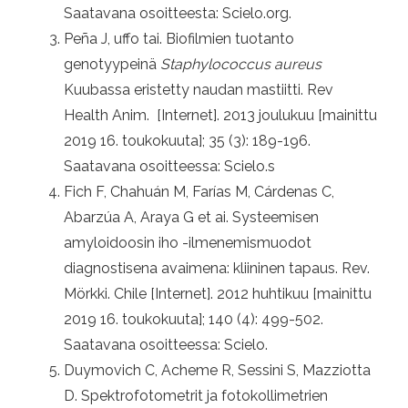
Saatavana osoitteesta: Scielo.org.
Peña J, uffo tai. Biofilmien tuotanto
genotyypeinä
Staphylococcus aureus
Kuubassa eristetty naudan mastiitti. Rev
Health Anim. [Internet]. 2013 joulukuu [mainittu
2019 16. toukokuuta]; 35 (3): 189-196.
Saatavana osoitteessa: Scielo.s
Fich F, Chahuán M, Farías M, Cárdenas C,
Abarzúa A, Araya G et ai. Systeemisen
amyloidoosin iho -ilmenemismuodot
diagnostisena avaimena: kliininen tapaus. Rev.
Mörkki. Chile [Internet]. 2012 huhtikuu [mainittu
2019 16. toukokuuta]; 140 (4): 499-502.
Saatavana osoitteessa: Scielo.
Duymovich C, Acheme R, Sessini S, Mazziotta
D. Spektrofotometrit ja fotokollimetrien