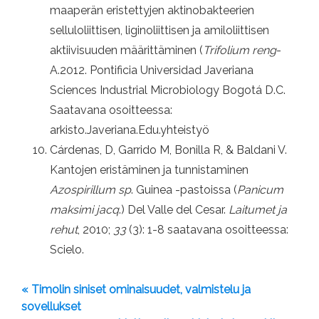
maaperän eristettyjen aktinobakteerien
selluloliittisen, liginoliittisen ja amiloliittisen
aktiivisuuden määrittäminen (
Trifolium reng
-
A.2012. Pontificia Universidad Javeriana
Sciences Industrial Microbiology Bogotá D.C.
Saatavana osoitteessa:
arkisto.Javeriana.Edu.yhteistyö
Cárdenas, D, Garrido M, Bonilla R, & Baldani V.
Kantojen eristäminen ja tunnistaminen
Azospirillum sp
. Guinea -pastoissa (
Panicum
maksimi jacq
.) Del Valle del Cesar.
Laitumet ja
rehut
, 2010;
33
(3): 1-8 saatavana osoitteessa:
Scielo.
« Timolin siniset ominaisuudet, valmistelu ja
sovellukset