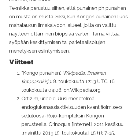
Tekniikka perustuu siihen, että punainen ph punainen
on musta on musta. Siksi, kun Kongon punainen liuos
mahalaukun limakalvoon, alueet, joilla on valittu
näytteen ottaminen biopsiaa varten. Tämä viittaa
syöpään keskittymisen tai parietaalisolujen
menetyksen esiintymiseen.
Viitteet
”Kongo punainen."
Wikipedia, ilmainen
tietosanakirja
. 8. toukokuuta 12:13 UTC. 16.
toukokuuta 04:08, on.Wikipedia.org.
Ortiz m, uribe d. Uusi menetelmä
endoglukanaasiaktiivisuuden kvantifioimiseksi
selluloosa-Rojo-kompleksin Kongon
perusteella. Orinoquia [Internet]. 2011 kesäkuu
[mainittu 2019 15. toukokuuta]; 15 (1): 7-15.