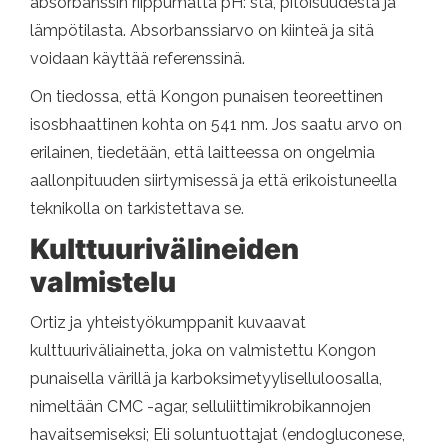
absorbanssin riippumatta pH: sta, pitoisuudesta ja
lämpötilasta. Absorbanssiarvo on kiinteä ja sitä
voidaan käyttää referenssinä.
On tiedossa, että Kongon punaisen teoreettinen
isosbhaattinen kohta on 541 nm. Jos saatu arvo on
erilainen, tiedetään, että laitteessa on ongelmia
aallonpituuden siirtymisessä ja että erikoistuneella
teknikolla on tarkistettava se.
Kulttuurivälineiden
valmistelu
Ortiz ja yhteistyökumppanit kuvaavat
kulttuuriväliainetta, joka on valmistettu Kongon
punaisella värillä ja karboksimetyyliselluloosalla,
nimeltään CMC -agar, selluliittimikrobikannojen
havaitsemiseksi; Eli soluntuottajat (endogluconese,