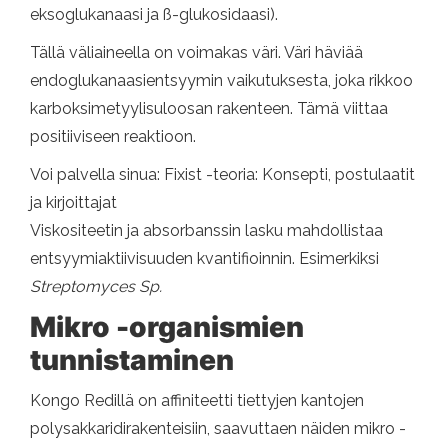
eksoglukanaasi ja ß-glukosidaasi).
Tällä väliaineella on voimakas väri. Väri häviää
endoglukanaasientsyymin vaikutuksesta, joka rikkoo
karboksimetyylisuloosan rakenteen. Tämä viittaa
positiiviseen reaktioon.
Voi palvella sinua: Fixist -teoria: Konsepti, postulaatit
ja kirjoittajat
Viskositeetin ja absorbanssin lasku mahdollistaa
entsyymiaktiivisuuden kvantifioinnin. Esimerkiksi
Streptomyces Sp.
Mikro -organismien
tunnistaminen
Kongo Redillä on affiniteetti tiettyjen kantojen
polysakkaridirakenteisiin, saavuttaen näiden mikro -