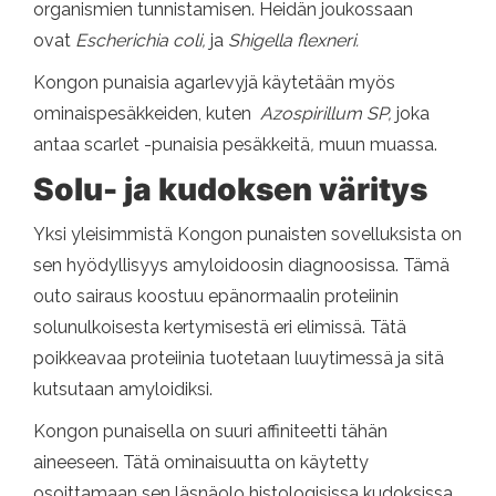
organismien tunnistamisen. Heidän joukossaan
ovat
Escherichia coli,
ja
Shigella flexneri.
Kongon punaisia ​​agarlevyjä käytetään myös
ominaispesäkkeiden, kuten
Azospirillum
SP,
joka
antaa scarlet -punaisia ​​pesäkkeitä
,
muun muassa.
Solu- ja kudoksen väritys
Yksi yleisimmistä Kongon punaisten sovelluksista on
sen hyödyllisyys amyloidoosin diagnoosissa. Tämä
outo sairaus koostuu epänormaalin proteiinin
solunulkoisesta kertymisestä eri elimissä. Tätä
poikkeavaa proteiinia tuotetaan luuytimessä ja sitä
kutsutaan amyloidiksi.
Kongon punaisella on suuri affiniteetti tähän
aineeseen. Tätä ominaisuutta on käytetty
osoittamaan sen läsnäolo histologisissa kudoksissa.