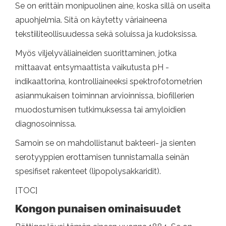
Se on erittäin monipuolinen aine, koska sillä on useita
apuohjelmia. Sitä on käytetty väriaineena
tekstiiliteollisuudessa sekä soluissa ja kudoksissa.
Myös viljelyväliaineiden suorittaminen, jotka
mittaavat entsymaattista vaikutusta pH -
indikaattorina, kontrolliaineeksi spektrofotometrien
asianmukaisen toiminnan arvioinnissa, biofillerien
muodostumisen tutkimuksessa tai amyloidien
diagnosoinnissa.
Samoin se on mahdollistanut bakteeri- ja sienten
serotyyppien erottamisen tunnistamalla seinän
spesifiset rakenteet (lipopolysakkaridit).
[TOC]
Kongon punaisen ominaisuudet