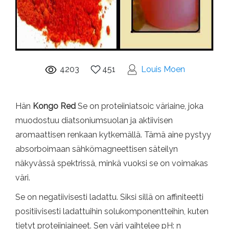
4203
451
Louis Moen
Hän
Kongo Red
Se on proteiiniatsoic väriaine, joka
muodostuu diatsoniumsuolan ja aktiivisen
aromaattisen renkaan kytkemällä. Tämä aine pystyy
absorboimaan sähkömagneettisen säteilyn
näkyvässä spektrissä, minkä vuoksi se on voimakas
väri.
Se on negatiivisesti ladattu. Siksi sillä on affiniteetti
positiivisesti ladattuihin solukomponentteihin, kuten
tietyt proteiiniaineet. Sen väri vaihtelee pH: n