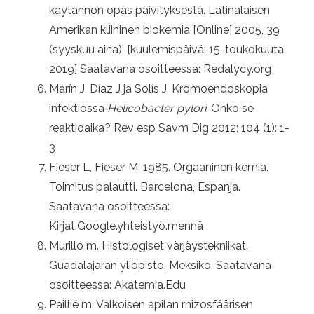
käytännön opas päivityksestä. Latinalaisen
Amerikan kliininen biokemia [Online] 2005, 39
(syyskuu aina): [kuulemispäivä: 15. toukokuuta
2019] Saatavana osoitteessa: Redalycy.org
Marín J, Díaz J ja Solís J. Kromoendoskopia
infektiossa
Helicobacter pylori
: Onko se
reaktioaika? Rev esp Savm Dig 2012; 104 (1): 1-
3
Fieser L, Fieser M. 1985. Orgaaninen kemia.
Toimitus palautti. Barcelona, ​​Espanja.
Saatavana osoitteessa:
Kirjat.Google.yhteistyö.mennä
Murillo m. Histologiset värjäystekniikat.
Guadalajaran yliopisto, Meksiko. Saatavana
osoitteessa: Akatemia.Edu
Paillié m. Valkoisen apilan rhizosfäärisen