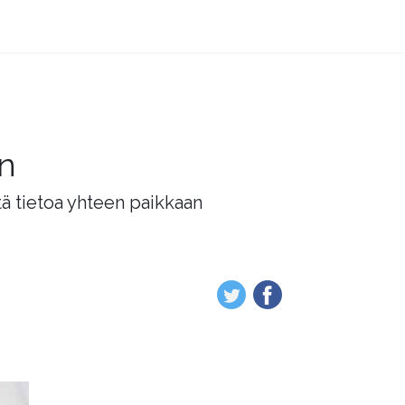
än
tä tietoa yhteen paikkaan