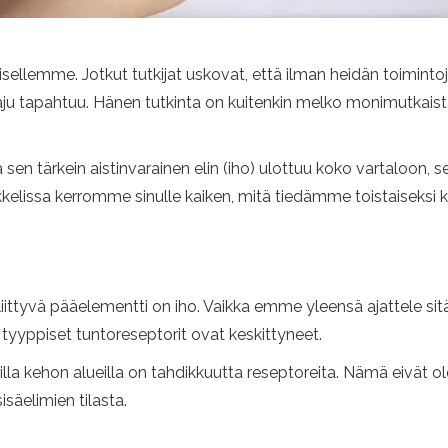
sellemme. Jotkut tutkijat uskovat, että ilman heidän toiminto
ju tapahtuu. Hänen tutkinta on kuitenkin melko monimutkaista, 
sen tärkein aistinvarainen elin (iho) ulottuu koko vartaloon, sen
tikkelissa kerromme sinulle kaiken, mitä tiedämme toistaiseksi
ittyvä pääelementti on iho. Vaikka emme yleensä ajattele sit
 tyyppiset tuntoreseptorit ovat keskittyneet.
a kehon alueilla on tahdikkuutta reseptoreita. Nämä eivät ole 
säelimien tilasta.