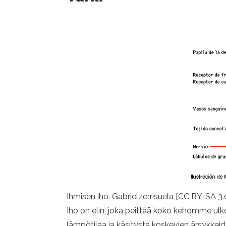
Ihmisen iho. Gabrielzerrisuela [CC BY-SA 3
Iho on elin, joka peittää koko kehomme ulko
lämpötilaa ja käsitystä koskevien ärsykkeide