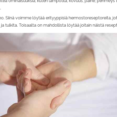
a ominaisuuksia, kuten lämpötila, kovuus, paine, pehmeys tai 
.
iho. Siinä voimme löytää erityyppisiä hermostoreseptoreita, j
a tulkita. Toisaalta on mahdollista löytää joitain näistä resep