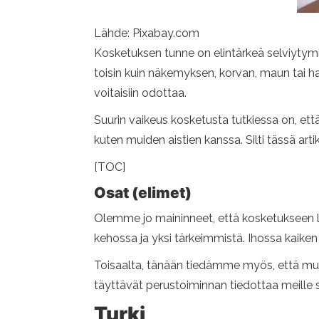
Lähde: Pixabay.com
Kosketuksen tunne on elintärkeä selviytymi
toisin kuin näkemyksen, korvan, maun tai ha
voitaisiin odottaa.
Suurin vaikeus kosketusta tutkiessa on, että 
kuten muiden aistien kanssa. Silti tässä ar
[TOC]
Osat (elimet)
Olemme jo maininneet, että kosketukseen li
kehossa ja yksi tärkeimmistä. Ihossa kaiken
Toisaalta, tänään tiedämme myös, että muill
täyttävät perustoiminnan tiedottaa meille si
Turki