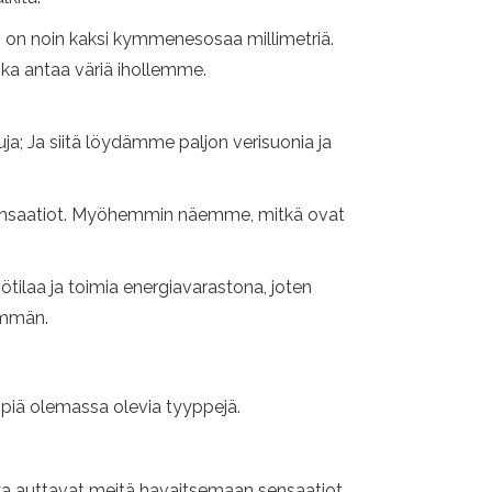
s on noin kaksi kymmenesosaa millimetriä.
joka antaa väriä ihollemme.
uja; Ja siitä löydämme paljon verisuonia ja
 sensaatiot. Myöhemmin näemme, mitkä ovat
ilaa ja toimia energiavarastona, joten
emmän.
piä olemassa olevia tyyppejä.
otka auttavat meitä havaitsemaan sensaatiot,