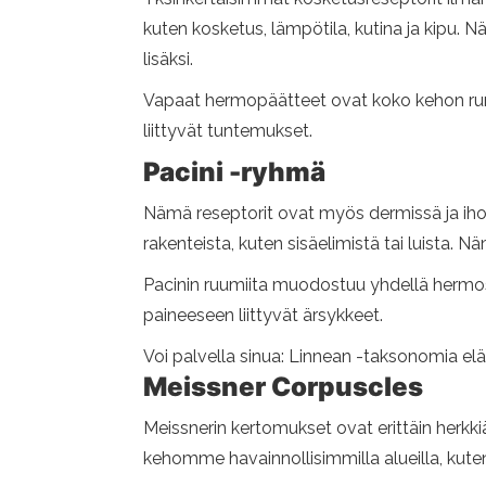
kuten kosketus, lämpötila, kutina ja kipu. 
lisäksi.
Vapaat hermopäätteet ovat koko kehon run
liittyvät tuntemukset.
Pacini -ryhmä
Nämä reseptorit ovat myös dermissä ja ihon
rakenteista, kuten sisäelimistä tai luista. N
Pacinin ruumiita muodostuu yhdellä hermos
paineeseen liittyvät ärsykkeet.
Voi palvella sinua: Linnean -taksonomia elä
Meissner Corpuscles
Meissnerin kertomukset ovat erittäin herkkiä 
kehomme havainnollisimmilla alueilla, kute