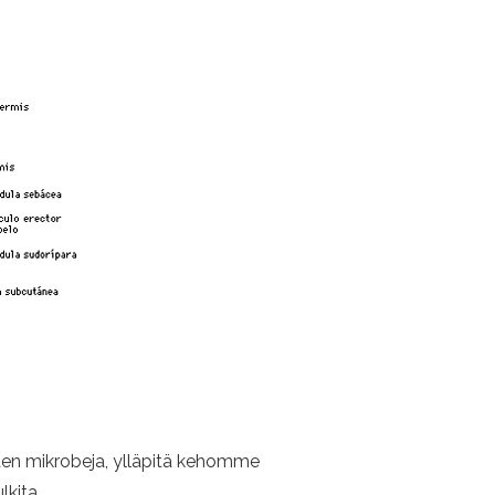
kuten mikrobeja, ylläpitä kehomme
lkita.