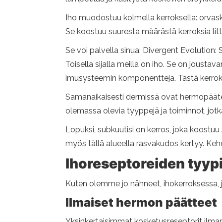
Iho muodostuu kolmella kerroksella: orvask
Se koostuu suuresta määrästä kerroksia litte
Se voi palvella sinua: Divergent Evolution: 
Toisella sijalla meillä on iho. Se on jousta
imusysteemin komponentteja. Tästä kerrokses
Samanaikaisesti dermissä ovat hermopääte
olemassa olevia tyyppejä ja toiminnot, jotka
Lopuksi, subkuutisi on kerros, joka koostu
myös tällä alueella rasvakudos kertyy. Ke
Ihoreseptoreiden tyypi
Kuten olemme jo nähneet, ihokerroksessa, 
Ilmaiset hermon päätteet
Yksinkertaisimmat kosketusreseptorit ilman 