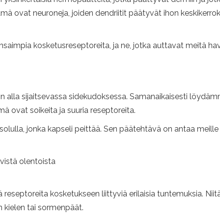
Nämä ovat neuroneja, joiden dendriitit päätyvät ihon keskiker
saimpia kosketusreseptoreita, ja ne, jotka auttavat meitä 
 alla sijaitsevassa sidekudoksessa. Samanaikaisesti löydämme 
ämä ovat soikeita ja suuria reseptoreita.
olulla, jonka kapseli peittää. Sen päätehtävä on antaa meill
vistä olentoista
reseptoreita kosketukseen liittyviä erilaisia ​​tuntemuksia. Niitä
n kielen tai sormenpäät.