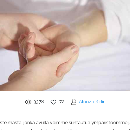
3378
172
Alonzo Kirlin
rjestelmästä, jonka avulla voimme suhtautua ympäristöömme j