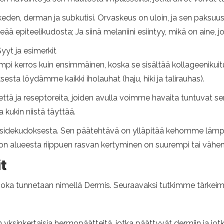
eden, derman ja subkutisi. Orvaskeus on uloin, ja sen paksuu
ää epiteelikudosta; Ja siinä melaniini esiintyy, mikä on aine, 
Syyt ja esimerkit
vampi kerros kuin ensimmäinen, koska se sisältää kollageenikuit
ta löydämme kaikki iholauhat (haju, hiki ja talirauhas).
ttä ja reseptoreita, joiden avulla voimme havaita tuntuvat
 kukin niistä täyttää.
u sidekudoksesta. Sen päätehtävä on ylläpitää kehomme lämpöt
hon alueesta riippuen rasvan kertyminen on suurempi tai väh
t
joka tunnetaan nimellä Dermis. Seuraavaksi tutkimme tärkeim
yksinkertaisia ​​hermopäätteitä, jotka päättyvät dermiin ja j