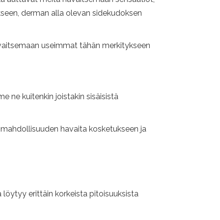
rokseen, derman alla olevan sidekudoksen
havaitsemaan useimmat tähän merkitykseen
ne kuitenkin joistakin sisäisistä
e mahdollisuuden havaita kosketukseen ja
 löytyy erittäin korkeista pitoisuuksista