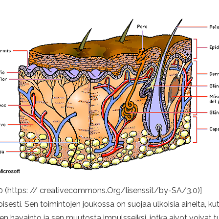
.0 (https: // creativecommons.Org/lisenssit/by-SA/3.0)]
isesti. Sen toimintojen joukossa on suojaa ulkoisia aineita, 
n havainto ja sen muutosta impulsseiksi, jotka aivot voivat tu