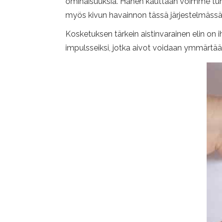
ominaisuuksia. Hänen kauttaan voimme tunte
myös kivun havainnon tässä järjestelmässä
Kosketuksen tärkein aistinvarainen elin on 
impulsseiksi, jotka aivot voidaan ymmärtää j