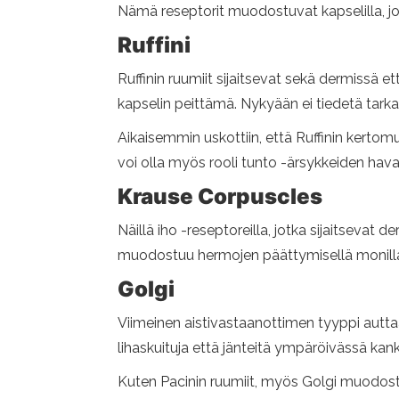
Nämä reseptorit muodostuvat kapselilla, jot
Ruffini
Ruffinin ruumiit sijaitsevat sekä dermissä 
kapselin peittämä. Nykyään ei tiedetä tarka
Aikaisemmin uskottiin, että Ruffinin kertomuk
voi olla myös rooli tunto -ärsykkeiden hav
Krause Corpuscles
Näillä iho -reseptoreilla, jotka sijaitsevat 
muodostuu hermojen päättymisellä monilla s
Golgi
Viimeinen aistivastaanottimen tyyppi auttaa
lihaskuituja että jänteitä ympäröivässä kan
Kuten Pacinin ruumiit, myös Golgi muodostu