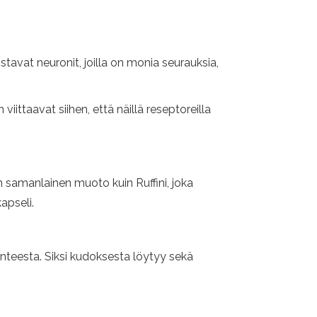
tavat neuronit, joilla on monia seurauksia,
iittaavat siihen, että näillä reseptoreilla
on samanlainen muoto kuin Ruffini, joka
apseli.
anteesta. Siksi kudoksesta löytyy sekä