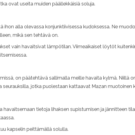
ka ovat useita muiden päällekkäisiä soluja.
että ihon alla olevassa konjunktiivisessa kudoksessa. Ne muodos
lleen, mikä sen tehtävä on.
set vain havaitsivat lämpötilan. Viimeaikaiset löytöt kuitenkin v
aitsemisessa.
dermissä, on päätehtävä sallimalla meille havaita kylmä. Niillä 
eurauksilla, jotka puolestaan ​​kattaavat Mazan muotoinen k
 havaitsemaan tietoja lihaksen supistumisen ja jännitteen til
kaassa.
u kapselin peittämällä solulla.