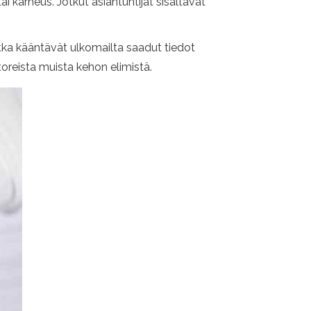
karheus. Jotkut asiantuntijat sisältävät
otka kääntävät ulkomailta saadut tiedot
toreista muista kehon elimistä.