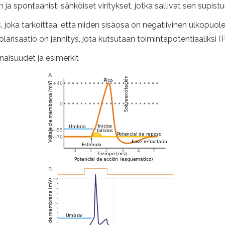
ja spontaanisti sähköiset viritykset, jotka sallivat sen supist
 joka tarkoittaa, että niiden sisäosa on negatiivinen ulkopuolel
larisaatio on jännitys, jota kutsutaan toimintapotentiaaliksi (P
inaisuudet ja esimerkit