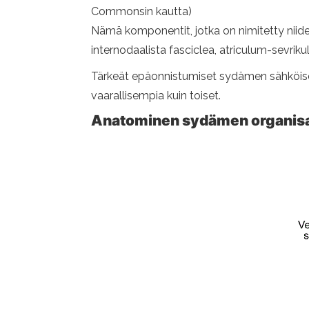
Commonsin kautta)
Nämä komponentit, jotka on nimitetty niide
internodaalista fasciclea, atriculum-sevriku
Tärkeät epäonnistumiset sydämen sähköisen
vaarallisempia kuin toiset.
Anatominen sydämen organisa