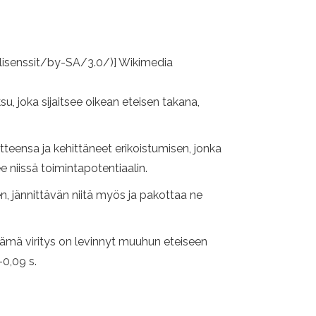
/lisenssit/by-SA/3.0/)] Wikimedia
, joka sijaitsee oikean eteisen takana,
eensa ja kehittäneet erikoistumisen, jonka
e niissä toimintapotentiaalin.
n, jännittävän niitä myös ja pakottaa ne
ämä viritys on levinnyt muuhun eteiseen
-0,09 s.