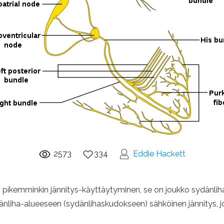
2573
334
Eddie Hackett
ai pikemminkin jännitys-käyttäytyminen, se on joukko sydänlih
ydänliha-alueeseen (sydänlihaskudokseen) sähköinen jännitys,