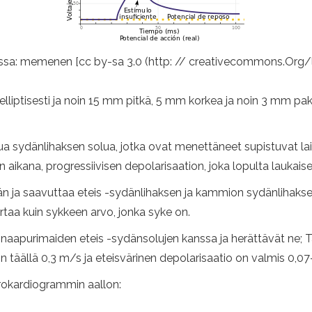
isussa: memenen [cc by-sa 3.0 (http: // creativecommons.Org
liptisesti ja noin 15 mm pitkä, 5 mm korkea ja noin 3 mm paksu
dänlihaksen solua, jotka ovat menettäneet supistuvat laitt
n aikana, progressiivisen depolarisaation, joka lopulta laukaise
ään ja saavuttaa eteis -sydänlihaksen ja kammion sydänlihakse
rtaa kuin sykkeen arvo, jonka syke on.
aapurimaiden eteis -sydänsolujen kanssa ja herättävät ne; T
n täällä 0,3 m/s ja eteisvärinen depolarisaatio on valmis 0,07
rokardiogrammin aallon: