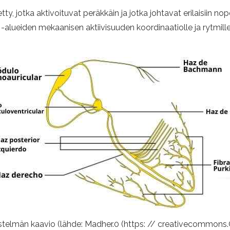
tetty, jotka aktivoituvat peräkkäin ja jotka johtavat erilaisii
a -alueiden mekaanisen aktiivisuuden koordinaatiolle ja rytmil
stelmän kaavio (lähde: Madher.0 (https: // creativecommons