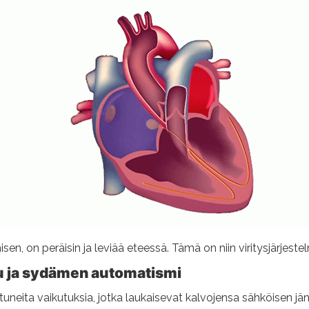
sen, on peräisin ja leviää eteessä. Tämä on niin viritysjärjeste
mu ja sydämen automatismi
uneita vaikutuksia, jotka laukaisevat kalvojensa sähköisen jä