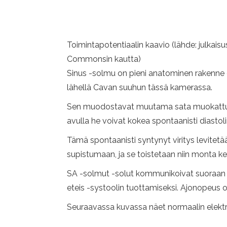
Toimintapotentiaalin kaavio (lähde: julka
Commonsin kautta)
Sinus -solmu on pieni anatominen rakenne el
lähellä Cavan suuhun tässä kamerassa.
Sen muodostavat muutama sata muokattua sy
avulla he voivat kokea spontaanisti diastoli
Tämä spontaanisti syntynyt viritys levitet
supistumaan, ja se toistetaan niin monta ke
SA -solmut -solut kommunikoivat suoraan n
eteis -systoolin tuottamiseksi. Ajonopeus o
Seuraavassa kuvassa näet normaalin elekt