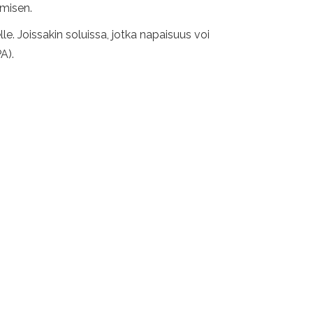
umisen.
le. Joissakin soluissa, jotka napaisuus voi
A).