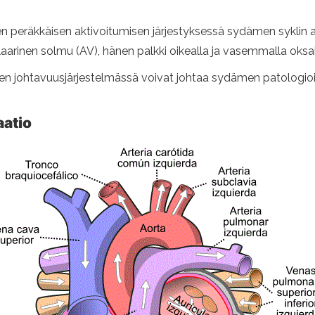
n peräkkäisen aktivoitumisen järjestyksessä sydämen syklin ai
laarinen solmu (AV), hänen palkki oikealla ja vasemmalla oksalla
 johtavuusjärjestelmässä voivat johtaa sydämen patologioide
atio