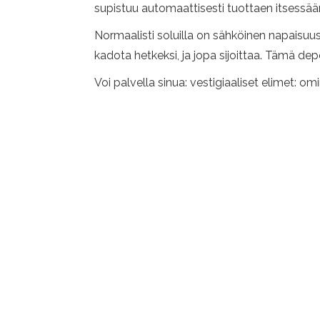
supistuu automaattisesti tuottaen itsessään 
Normaalisti soluilla on sähköinen napaisuus,
kadota hetkeksi, ja jopa sijoittaa. Tämä depo
Voi palvella sinua: vestigiaaliset elimet: om