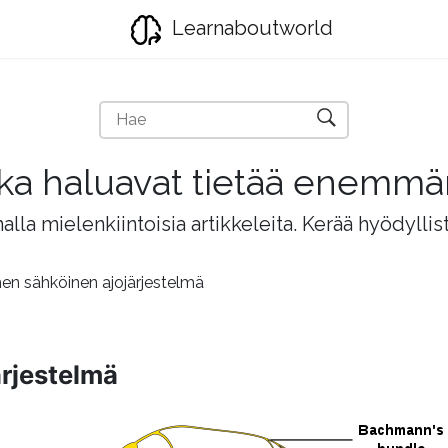
Learnaboutworld
jotka haluavat tietää enemm
lla mielenkiintoisia artikkeleita. Kerää hyödyllis
n sähköinen ajojärjestelmä
rjestelmä