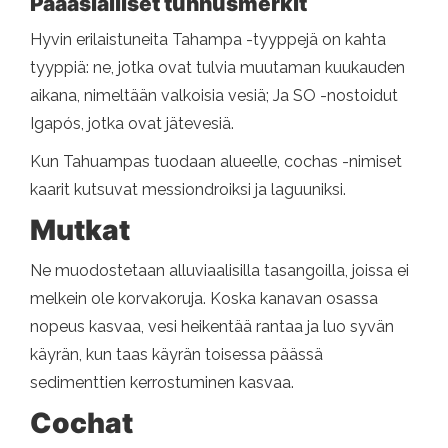
Pääasialliset tunnusmerkit
Hyvin erilaistuneita Tahampa -tyyppejä on kahta
tyyppiä: ne, jotka ovat tulvia muutaman kuukauden
aikana, nimeltään valkoisia vesiä; Ja SO -nostoidut
Igapós, jotka ovat jätevesiä.
Kun Tahuampas tuodaan alueelle, cochas -nimiset
kaarit kutsuvat messiondroiksi ja laguuniksi.
Mutkat
Ne muodostetaan alluviaalisilla tasangoilla, joissa ei
melkein ole korvakoruja. Koska kanavan osassa
nopeus kasvaa, vesi heikentää rantaa ja luo syvän
käyrän, kun taas käyrän toisessa päässä
sedimenttien kerrostuminen kasvaa.
Cochat