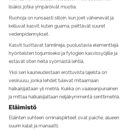
lisäksi, jotka ympäröivät muotia.
Ruohoja on runsaasti silloin, kun joet vähenevät ja
kelluvat kasvit, kuten guama, peittävät suuret
vedenpidennykset.
Kasvit tuottavat tanniineja, puolustavia elementtejä
hyönteisten torjumiseksi ja fytogien kasvissyöjille ja
estävät siten heitä syömästä lehtiä.
Yksi sen kauneudestaan ​​erottuvista lajeista on
vesiruusu, jonka lehdet tulevat mitaamaan
halkaisijaltaan yli metriä. Kukka on vaaleanpunainen
ja mittaa halkaisijaltaan neljäkymmentä senttimetriä.
Eläimistö
Eläinten suhteen ominaispiirteet ovat paiche, alueen
suurin kalat ja manaatti.