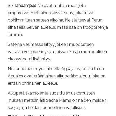
Se
Tahuampas
Ne ovat matala maa, jota
ympäröivät metsäinen kasvillisuus, joka tulvat
pohjimmiltaan sateen aikoina. Ne sijaitsevat Perun
alhaisella Selvan alueella, missä sää on trooppinen ja
lämmin.
Sateina vesimassa liittyy jokeen muodostaen
valtavia vesipidennyksiä, joissa rikas ja monipuolinen
ekosysteemi lisääntyy.
Ne tunnetaan myös nimellä Aguajales, koska taloa.
Aguajes ovat eräänlainen alkuperäispalipuu, joka on
erittäin ominainen alueelle.
Alkuperäiskansojen ja suosittujen uskomusten
mukaan metsän äiti Sacha Mama on näiden maiden
suojelija ja heidän luonnollinen varallisuus.