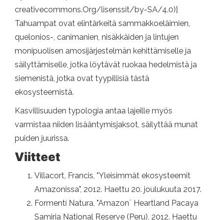
creativecommons.Org/lisenssit/by-SA/4.0)]
Tahuampat ovat elintärkeitä sammakkoeläimien,
quelonios-, canimanien, nisäkkäiden ja lintujen
monipuolisen amosijärjestelmän kehittämiselle ja
säilyttämiselle, jotka löytävät ruokaa hedelmistä ja
siemenistä, jotka ovat tyypillisiä tästä
ekosysteemistä.
Kasvillisuuden typologia antaa lajeille myös
varmistaa niiden lisääntymisjaksot, säilyttää munat
puiden juurissa.
Viitteet
Villacort, Francis, "Yleisimmät ekosysteemit
Amazonissa", 2012. Haettu 20. joulukuuta 2017.
Formentí Natura, "Amazon¨ Heartland Pacaya
Samiria National Reserve (Peru), 2012. Haettu