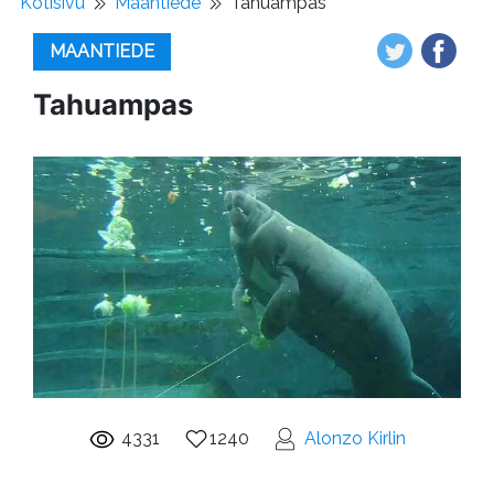
Kotisivu
Maantiede
Tahuampas
MAANTIEDE
Tahuampas
4331
1240
Alonzo Kirlin