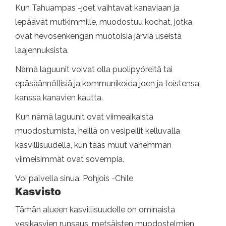
Kun Tahuampas -joet vaihtavat kanaviaan ja
lepäävät mutkimmille, muodostuu kochat, jotka
ovat hevosenkengän muotoisia järviä useista
laajennuksista.
Nämä laguunit voivat olla puolipyöreitä tai
epäsäännöllisiä ja kommunikoida joen ja toistensa
kanssa kanavien kautta.
Kun nämä laguunit ovat viimeaikaista
muodostumista, heillä on vesipeilit kelluvalla
kasvillisuudella, kun taas muut vähemmän
viimeisimmät ovat sovempia.
Voi palvella sinua: Pohjois -Chile
Kasvisto
Tämän alueen kasvillisuudelle on ominaista
vesikasvien runsaus, metsäisten muodostelmien