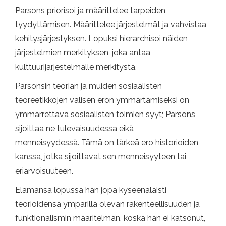
Parsons priorisoi ja määrittelee tarpeiden
tyydyttämisen. Määrittelee järjestelmät ja vahvistaa
kehitysjärjestyksen. Lopuksi hierarchisoi näiden
järjestelmien merkityksen, joka antaa
kulttuurijärjestelmälle merkitystä.
Parsonsin teorian ja muiden sosiaalisten
teoreetikkojen välisen eron ymmärtämiseksi on
ymmärrettävä sosiaalisten toimien syyt; Parsons
sijoittaa ne tulevaisuudessa eikä
menneisyydessä. Tämä on tärkeä ero historioiden
kanssa, jotka sijoittavat sen menneisyyteen tai
eriarvoisuuteen.
Elämänsä lopussa hän jopa kyseenalaisti
teorioidensa ympärillä olevan rakenteellisuuden ja
funktionalismin määritelmän, koska hän ei katsonut,