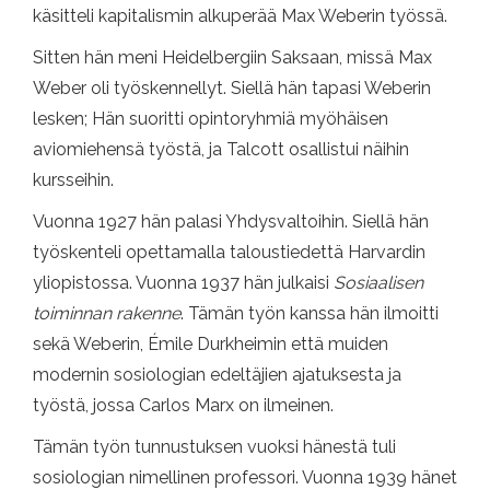
käsitteli kapitalismin alkuperää Max Weberin työssä.
Sitten hän meni Heidelbergiin Saksaan, missä Max
Weber oli työskennellyt. Siellä hän tapasi Weberin
lesken; Hän suoritti opintoryhmiä myöhäisen
aviomiehensä työstä, ja Talcott osallistui näihin
kursseihin.
Vuonna 1927 hän palasi Yhdysvaltoihin. Siellä hän
työskenteli opettamalla taloustiedettä Harvardin
yliopistossa. Vuonna 1937 hän julkaisi
Sosiaalisen
toiminnan rakenne
. Tämän työn kanssa hän ilmoitti
sekä Weberin, Émile Durkheimin että muiden
modernin sosiologian edeltäjien ajatuksesta ja
työstä, jossa Carlos Marx on ilmeinen.
Tämän työn tunnustuksen vuoksi hänestä tuli
sosiologian nimellinen professori. Vuonna 1939 hänet