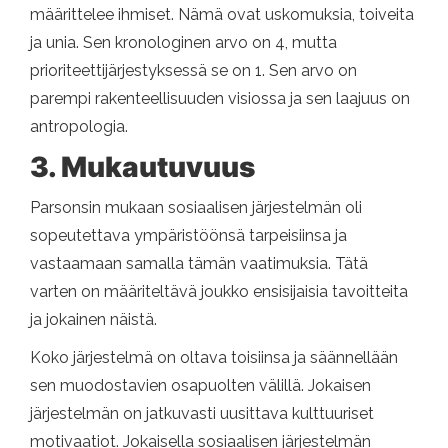
määrittelee ihmiset. Nämä ovat uskomuksia, toiveita
ja unia. Sen kronologinen arvo on 4, mutta
prioriteettijärjestyksessä se on 1. Sen arvo on
parempi rakenteellisuuden visiossa ja sen laajuus on
antropologia.
3. Mukautuvuus
Parsonsin mukaan sosiaalisen järjestelmän oli
sopeutettava ympäristöönsä tarpeisiinsa ja
vastaamaan samalla tämän vaatimuksia. Tätä
varten on määriteltävä joukko ensisijaisia ​​tavoitteita
ja jokainen näistä.
Koko järjestelmä on oltava toisiinsa ja säännellään
sen muodostavien osapuolten välillä. Jokaisen
järjestelmän on jatkuvasti uusittava kulttuuriset
motivaatiot. Jokaisella sosiaalisen järjestelmän