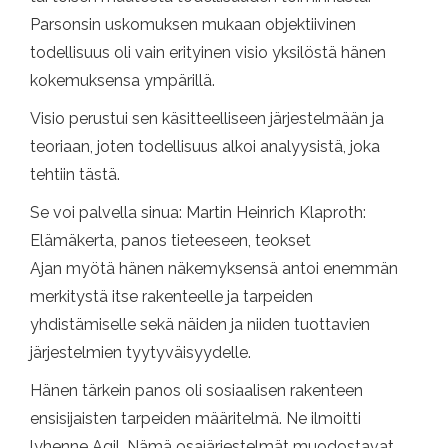
Parsonsin uskomuksen mukaan objektiivinen
todellisuus oli vain erityinen visio yksilöstä hänen
kokemuksensa ympärillä.
Visio perustui sen käsitteelliseen järjestelmään ja
teoriaan, joten todellisuus alkoi analyysistä, joka
tehtiin tästä.
Se voi palvella sinua: Martin Heinrich Klaproth:
Elämäkerta, panos tieteeseen, teokset
Ajan myötä hänen näkemyksensä antoi enemmän
merkitystä itse rakenteelle ja tarpeiden
yhdistämiselle sekä näiden ja niiden tuottavien
järjestelmien tyytyväisyydelle.
Hänen tärkein panos oli sosiaalisen rakenteen
ensisijaisten tarpeiden määritelmä. Ne ilmoitti
lyhenne Agil. Nämä osajärjestelmät muodostavat