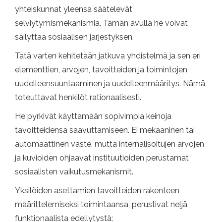
yhteiskunnat yleensä säätelevät
selviytymismekanismia. Tämän avulla he voivat
säilyttää sosiaalisen järjestyksen.
Tätä varten kehitetään jatkuva yhdistelmä ja sen eri
elementtien, arvojen, tavoitteiden ja toimintojen
uudelleensuuntaaminen ja uudelleenmääritys. Nämä
toteuttavat henkilöt rationaalisesti.
He pyrkivät käyttämään sopivimpia keinoja
tavoitteidensa saavuttamiseen. Ei mekaaninen tai
automaattinen vaste, mutta internalisoitujen arvojen
ja kuvioiden ohjaavat instituutioiden perustamat
sosiaalisten vaikutusmekanismit.
Yksilöiden asettamien tavoitteiden rakenteen
määrittelemiseksi toimintaansa, perustivat neljä
funktionaalista edellytystä: