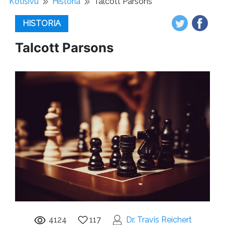
Kotisivu
Historia
Talcott Parsons
HISTORIA
Talcott Parsons
4124
117
Dr. Travis Reichert