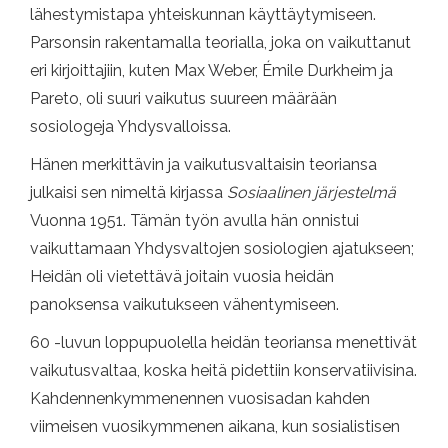
lähestymistapa yhteiskunnan käyttäytymiseen.
Parsonsin rakentamalla teorialla, joka on vaikuttanut
eri kirjoittajiin, kuten Max Weber, Émile Durkheim ja
Pareto, oli suuri vaikutus suureen määrään
sosiologeja Yhdysvalloissa.
Hänen merkittävin ja vaikutusvaltaisin teoriansa
julkaisi sen nimeltä kirjassa
Sosiaalinen järjestelmä
Vuonna 1951. Tämän työn avulla hän onnistui
vaikuttamaan Yhdysvaltojen sosiologien ajatukseen;
Heidän oli vietettävä joitain vuosia heidän
panoksensa vaikutukseen vähentymiseen.
60 -luvun loppupuolella heidän teoriansa menettivät
vaikutusvaltaa, koska heitä pidettiin konservatiivisina.
Kahdennenkymmenennen vuosisadan kahden
viimeisen vuosikymmenen aikana, kun sosialistisen