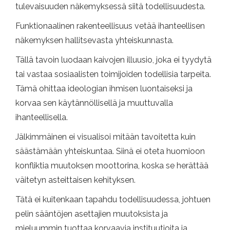
tulevaisuuden näkemyksessä siitä todellisuudesta.
Funktionaalinen rakenteellisuus vetää ihanteellisen
näkemyksen hallitsevasta yhteiskunnasta.
Tällä tavoin luodaan kaivojen illuusio, joka ei tyydytä
tai vastaa sosiaalisten toimijoiden todellisia tarpeita.
Tämä ohittaa ideologian ihmisen luontaiseksi ja
korvaa sen käytännöllisellä ja muuttuvalla
ihanteellisella.
Jälkimmäinen ei visualisoi mitään tavoitetta kuin
säästämään yhteiskuntaa. Siinä ei oteta huomioon
konfliktia muutoksen moottorina, koska se herättää
väitetyn asteittaisen kehityksen.
Tätä ei kuitenkaan tapahdu todellisuudessa, johtuen
pelin sääntöjen asettajien muutoksista ja
mieluummin tuottaa korvaavia instituutioita ja