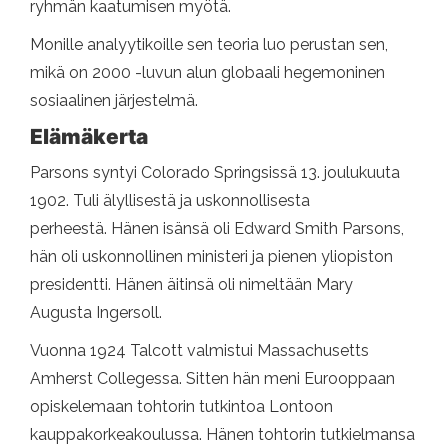
ryhmän kaatumisen myötä.
Monille analyytikoille sen teoria luo perustan sen,
mikä on 2000 -luvun alun globaali hegemoninen
sosiaalinen järjestelmä.
Elämäkerta
Parsons syntyi Colorado Springsissä 13. joulukuuta
1902. Tuli älyllisestä ja uskonnollisesta
perheestä. Hänen isänsä oli Edward Smith Parsons,
hän oli uskonnollinen ministeri ja pienen yliopiston
presidentti. Hänen äitinsä oli nimeltään Mary
Augusta Ingersoll.
Vuonna 1924 Talcott valmistui Massachusetts
Amherst Collegessa. Sitten hän meni Eurooppaan
opiskelemaan tohtorin tutkintoa Lontoon
kauppakorkeakoulussa. Hänen tohtorin tutkielmansa