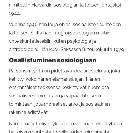
nimitettiin Harvardin sosiologian laitoksen johtajaksi
1944.
Vuonna 1946 hän loi ja ohjasi sosiaalisten suhteiden
laitoksen. Siellä hän integroi sosiologian muihin
yhteiskuntatieteisiin, kuten psykologia ja
antropologia. Hän kuoli Saksassa 8. toukokuuta 1979
Osallistuminen sosiologiaan
Parsonsin työtä on pidettävä ideajärjestelmää, joka
kehittyi koko hänen elämänsä ajan. Hänen
ensimmäiset teoksensa keskittyivät huomiota
sosiaaliseen toimintaan ja vapaaehtoiseen
toimintaan, jota moraaliset arvot ja sosiaalinen
rakenne edistävät.
Nämä määrittelivät yksilöiden valinnan tehdä yhden
tai toisen muutosta todellisuuden toiminnasta.