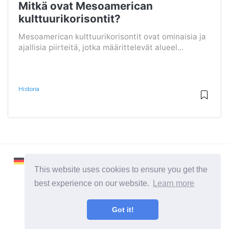
Mitkä ovat Mesoamerican
kulttuurikorisontit?
Mesoamerican kulttuurikorisontit ovat ominaisia ​​ja
ajallisia piirteitä, jotka määrittelevät alueel...
Historia
This website uses cookies to ensure you get the
best experience on our website.
Learn more
2026 ©
Learnaboutworld
Got it!
Kaikki kategoriat
Sivusto ihmisille, jotka haluavat tietää enemmän