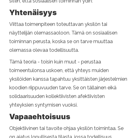
siten, että sosiaalisen toiminnan ydin:
Yhtenäisyys
Viittaa toimenpiteen toteuttavan yksilön tai
näyttelijän olemassaoloon. Tämä on sosiaalisen
toiminnan perusta, koska se on tarve muuttaa
olemassa olevaa todellisuutta.
Tämä teoria - toisin kuin muut - perustaa
toimeentulonsa uskoen, että yhteys muiden
yksilöiden kanssa tapahtuu yksittäisten järjestelmien
koodien riippuvuuden tarve. Se on tällainen eikä
solidaarisuuden kollektiivisten afektiivisten
yhteyksien syntymisen vuoksi.
Vapaaehtoisuus
Objektiivinen tai tavoite ohjaa yksilön toimintaa. Se
on ajatus lopullisesta tilasta, jossa todellisuus