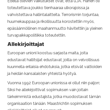
Edellä olevien vaikutukset ovat, että u.JA. Hänen oli
toteutettava joukko tienhaaraa ulkorajoissa ja
vahvistettava hallintalaitteita. Terrorismin torjuntaa,
huumekauppaa ja rikollisuutta korostettiin myös,
epäsäännöllinen maahanmuutto hävitettiin ja yleinen
turvapaikkapolitiikka toteutettiin.
Allekirjoittajat
Euroopan unioni koostuu sarjasta maita, joita
edustavat hallitsijat edustavat, joilla on velvollisuus
kuunnella erilaisia ​​ehdotuksia, jotka etsivät valtioiden
ja heidän kansalaisten yhteistä hyötyä.
Vuonna 1992 Euroopan unionissa ei ollut niin paljon;
Siksi he allekirjoittivat sopimuksen vain joitain
tärkeimmistä edustajista, jotka muodostavat tämän
organisaation tänään. Maastrichtin sopimuksen