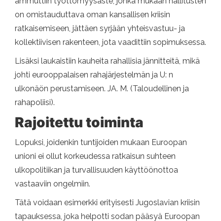
ammuttiin työttömyysaste, jonka mukaan hallitusten
on omistauduttava oman kansallisen kriisin
ratkaisemiseen, jättäen syrjään yhteisvastuu- ja
kollektiivisen rakenteen, jota vaadittiin sopimuksessa.
Lisäksi laukaistiin kauheita rahallisia jännitteitä, mikä
johti eurooppalaisen rahajärjestelmän ja U: n
ulkonäön perustamiseen. JA. M. (Taloudellinen ja
rahapoliisi).
Rajoitettu toiminta
Lopuksi, joidenkin tuntijoiden mukaan Euroopan
unioni ei ollut korkeudessa ratkaisun suhteen
ulkopolitiikan ja turvallisuuden käyttöönottoa
vastaaviin ongelmiin.
Tätä voidaan esimerkki erityisesti Jugoslavian kriisin
tapauksessa, joka helpotti sodan pääsyä Euroopan