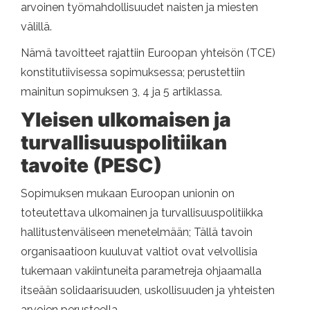
arvoinen työmahdollisuudet naisten ja miesten
välillä.
Nämä tavoitteet rajattiin Euroopan yhteisön (TCE)
konstitutiivisessa sopimuksessa; perustettiin
mainitun sopimuksen 3, 4 ja 5 artiklassa.
Yleisen ulkomaisen ja
turvallisuuspolitiikan
tavoite (PESC)
Sopimuksen mukaan Euroopan unionin on
toteutettava ulkomainen ja turvallisuuspolitiikka
hallitustenväliseen menetelmään; Tällä tavoin
organisaatioon kuuluvat valtiot ovat velvollisia
tukemaan vakiintuneita parametreja ohjaamalla
itseään solidaarisuuden, uskollisuuden ja yhteisten
arvojen perusteella.