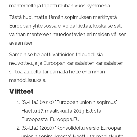
mantereelle ja lopetti rauhan vuosikymmeniä.
Tästä huolimatta tämän sopimuksen merkitystä
Euroopan yhteisössä ei voida kieltää, koska se salli
vanhan mantereen muodostavien eri maiden välisen
avaamisen.
Samoin se helpotti valtioiden taloudellisia
neuvotteluja ja Euroopan kansalaisten kansalaisten
siirtoa alueella tarjoamalla heille enemmän
mahdollisuuksia.
Viitteet
(S.-Lla.) (2010) "Euroopan unionin sopimus".
Haettu 17. maaliskuuta 2019 EU: sta
Euroopasta: Eurooppa.EU
(S.-Lla.) (2010) "Konsolidoitu versio Euroopan
unionin sopimuksesta". Haettu 17. maaliskuuta