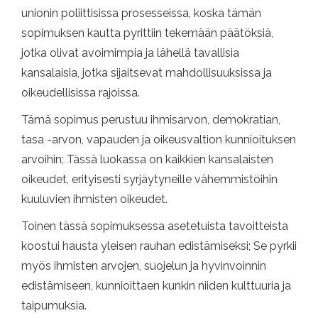
unionin poliittisissa prosesseissa, koska tämän
sopimuksen kautta pyrittiin tekemään päätöksiä,
jotka olivat avoimimpia ja lähellä tavallisia
kansalaisia, jotka sijaitsevat mahdollisuuksissa ja
oikeudellisissa rajoissa.
Tämä sopimus perustuu ihmisarvon, demokratian,
tasa -arvon, vapauden ja oikeusvaltion kunnioituksen
arvoihin; Tässä luokassa on kaikkien kansalaisten
oikeudet, erityisesti syrjäytyneille vähemmistöihin
kuuluvien ihmisten oikeudet.
Toinen tässä sopimuksessa asetetuista tavoitteista
koostui hausta yleisen rauhan edistämiseksi; Se pyrkii
myös ihmisten arvojen, suojelun ja hyvinvoinnin
edistämiseen, kunnioittaen kunkin niiden kulttuuria ja
taipumuksia.