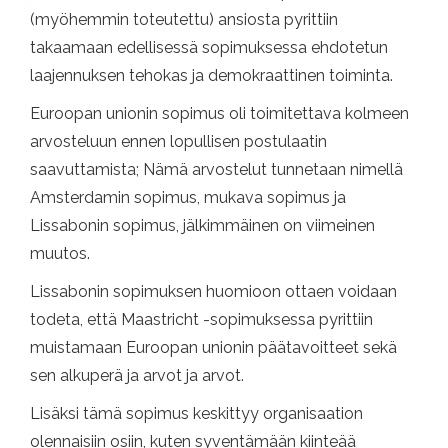
(myöhemmin toteutettu) ansiosta pyrittiin
takaamaan edellisessä sopimuksessa ehdotetun
laajennuksen tehokas ja demokraattinen toiminta.
Euroopan unionin sopimus oli toimitettava kolmeen
arvosteluun ennen lopullisen postulaatin
saavuttamista; Nämä arvostelut tunnetaan nimellä
Amsterdamin sopimus, mukava sopimus ja
Lissabonin sopimus, jälkimmäinen on viimeinen
muutos.
Lissabonin sopimuksen huomioon ottaen voidaan
todeta, että Maastricht -sopimuksessa pyrittiin
muistamaan Euroopan unionin päätavoitteet sekä
sen alkuperä ja arvot ja arvot.
Lisäksi tämä sopimus keskittyy organisaation
olennaisiin osiin, kuten syventämään kiinteää