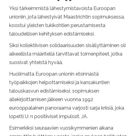
Yksi tärkeimmistä lähestymistavoista Euroopan
unioniin, jota lähestyivät Maastrichtin sopimuksessa,
koostui yleisten tukikohtien perustamisesta
taloudellisen kehityksen edistämiseksi.
Siksi kollektiivisen solidaarisuuden sisällyttäminen oli
alkeellista määritellä tarvittavat toimenpiteet, jotka
suosivat yhteistä hyvää.
Huolimatta Euroopan unionin etsinnästä
työpaikkojen helpottamiseksi ja kansakuntien
talouskasvun edistämiseksi, sopimuksen
allekirjoittamisen jälkeen vuonna 1992
eurooppalainen panoraama varjosti sarja kriisiä, joka
lopetti U: n positiiviset impulssit. JA.
Esimerkiksi seuraavien vuosikymmenien aikana