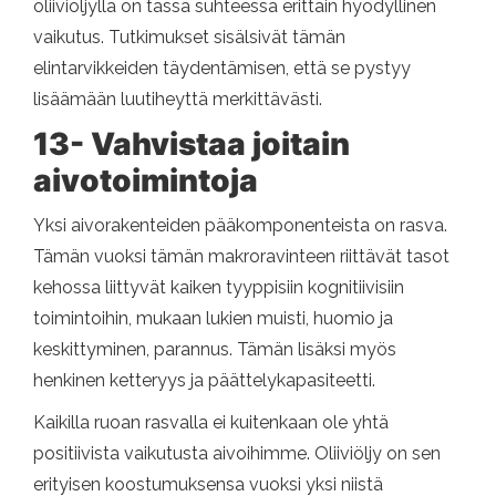
oliiviöljyllä on tässä suhteessa erittäin hyödyllinen
vaikutus. Tutkimukset sisälsivät tämän
elintarvikkeiden täydentämisen, että se pystyy
lisäämään luutiheyttä merkittävästi.
13- Vahvistaa joitain
aivotoimintoja
Yksi aivorakenteiden pääkomponenteista on rasva.
Tämän vuoksi tämän makroravinteen riittävät tasot
kehossa liittyvät kaiken tyyppisiin kognitiivisiin
toimintoihin, mukaan lukien muisti, huomio ja
keskittyminen, parannus. Tämän lisäksi myös
henkinen ketteryys ja päättelykapasiteetti.
Kaikilla ruoan rasvalla ei kuitenkaan ole yhtä
positiivista vaikutusta aivoihimme. Oliiviöljy on sen
erityisen koostumuksensa vuoksi yksi niistä