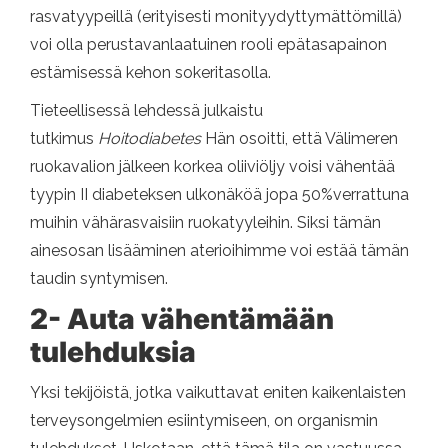
rasvatyypeillä (erityisesti monityydyttymättömillä)
voi olla perustavanlaatuinen rooli epätasapainon
estämisessä kehon sokeritasolla.
Tieteellisessä lehdessä julkaistu
tutkimus
Hoitodiabetes
Hän osoitti, että Välimeren
ruokavalion jälkeen korkea oliiviöljy voisi vähentää
tyypin II diabeteksen ulkonäköä jopa 50%verrattuna
muihin vähärasvaisiin ruokatyyleihin. Siksi tämän
ainesosan lisääminen aterioihimme voi estää tämän
taudin syntymisen.
2- Auta vähentämään
tulehduksia
Yksi tekijöistä, jotka vaikuttavat eniten kaikenlaisten
terveysongelmien esiintymiseen, on organismin