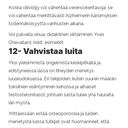
Koska oliiviöljy voi vähentää verensokeritasoja, se
voi vähentää merkittävästi Alzheimerin kärsimyksen
todennäköisyyttä vanhusten aikana.
Voi palvella sinua: didaktinen siirtäminen: Yves
Chevallard, riskit, esimerkit
12- Vahvistaa luita
Yksi yleisimmistä ongelmista keskipitkällä ja
edistyneessä iässä on tiheyden menetys
luuskudoksessa. Eri tekijöiden, kuten suuren määrän
toksiinien esiintyminen kehossa ja alhaiset
testosteronitasot, johtuen luista tulee yhä hauraita
iän myötä.
Yrittäessään estää osteoporoosia ja luiden
menetystä luissa tutkijat ovat huomanneet, että