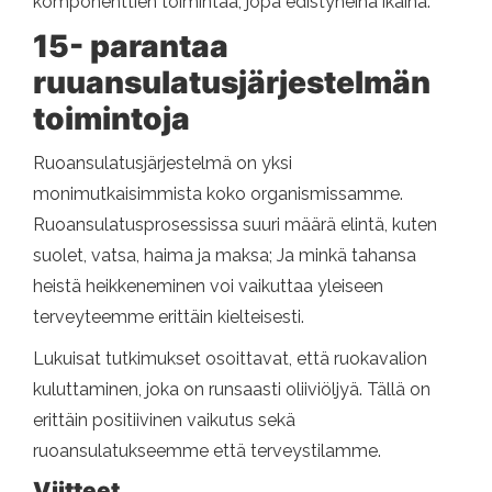
komponenttien toimintaa, jopa edistyneinä ikäinä.
15- parantaa
ruuansulatusjärjestelmän
toimintoja
Ruoansulatusjärjestelmä on yksi
monimutkaisimmista koko organismissamme.
Ruoansulatusprosessissa suuri määrä elintä, kuten
suolet, vatsa, haima ja maksa; Ja minkä tahansa
heistä heikkeneminen voi vaikuttaa yleiseen
terveyteemme erittäin kielteisesti.
Lukuisat tutkimukset osoittavat, että ruokavalion
kuluttaminen, joka on runsaasti oliiviöljyä. Tällä on
erittäin positiivinen vaikutus sekä
ruoansulatukseemme että terveystilamme.
Viitteet