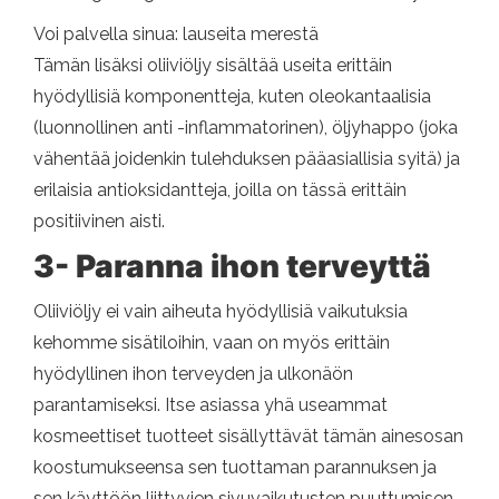
Voi palvella sinua: lauseita merestä
Tämän lisäksi oliiviöljy sisältää useita erittäin
hyödyllisiä komponentteja, kuten oleokantaalisia
(luonnollinen anti -inflammatorinen), öljyhappo (joka
vähentää joidenkin tulehduksen pääasiallisia syitä) ja
erilaisia ​​antioksidantteja, joilla on tässä erittäin
positiivinen aisti.
3- Paranna ihon terveyttä
Oliiviöljy ei vain aiheuta hyödyllisiä vaikutuksia
kehomme sisätiloihin, vaan on myös erittäin
hyödyllinen ihon terveyden ja ulkonäön
parantamiseksi. Itse asiassa yhä useammat
kosmeettiset tuotteet sisällyttävät tämän ainesosan
koostumukseensa sen tuottaman parannuksen ja
sen käyttöön liittyvien sivuvaikutusten puuttumisen