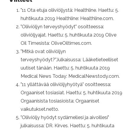
"11 Ota etuja oliiviöljystä: Healthline. Haettu: 5.
huhtikuuta 2019 Healthline: Healthline.com.
"Oliiviöljyn terveyshyödyt" osoitteessa:
oliiviöljyajat. Haettu: 5. huhtikuuta 2019 Olive
Oil Timesista: OliveOiltimes.com.
"Mitkä ovat oliiviöljyn
terveyshyödyt?”Julkaisussa: Lääketieteelliset
uutiset tänään. Haettu: 5. huhtikuuta 2019
Medical News Today: MedicalNewstody.com.
"11 yllättävää oliiviöljyhyötyä" osoitteessa:
Orgaaniset tosiasiat. Haettu: 5. huhtikuuta 2019
Orgaanisista tosiasioista: Orgaaniset
vaikutukset.netto.
"Oliiviöljy hyödyt sydämellesi ja aivoillesi"
julkaisussa: DR. Kirves. Haettu: 5. huhtikuuta