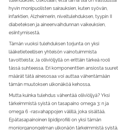
tulehdukset. Uskotaan, että tämä tila on vastuussa
hyvin monipuolisten sairauksien, kuten syövän,
infarktien, Alzheimerin, niveltulehduksen, tyypin II
diabeteksen ja aineenvaihdunnan vaikeuksien,
esiintymisestä.
Tämän vuoksi tulehduksen torjunta on yksi
lääketieteellisen yhteisön vainotuimmista
tavoitteista; Ja oliiviöljyllä on erittäin tärkeä rooli
tässä suhteessa. Eri komponenttien ansiosta suuret
määrät tätä ainesosaa voi auttaa vähentämään
tämän muutoksen ulkonäköä kehossa.
Mutta kuinka tulehdus vähentää oliiviöljyä? Yksi
tärkeimmistä syistä on tasapaino omega 3: n ja
omega 6 -rasvahappojen välillä, joka sisältää.
Epätasapainoinen lipidiprofiili on yksi tämän
moniorganongelman ulkonäön tärkeimmistä syistä.