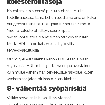
kolesterolitasoja
Kolesterolista yleensä puhuu yleisesti; Mutta
todellisuudessa tämä kehon tuottama aine on kaksi
erityyppistä ainetta. LDL, joka tunnetaan nimellä
"huono kolesteroli", liittyy suurempaan
sydänkohtausten, diabeteksen tai syövän riskiin;
Mutta HDL: llä on kaikenlaisia ​​hyödyllisiä
terveysvaikutuksia.
Oliiviöljy ei vain alenna kehon LDL -tasoja, vaan
myös lisää HDL: n tasoja. Tämä on päinvastainen
kuin muille vähemmän terveellisille rasvoille, kuten
useimmissa jalostetuissa elintarvikkeissa.
9- vähentää syöpäriskiä
Vaikka rasvojen kulutus liittyy yleensä
lisääntyneeseen syöpäriskiin, todellisuus on, että