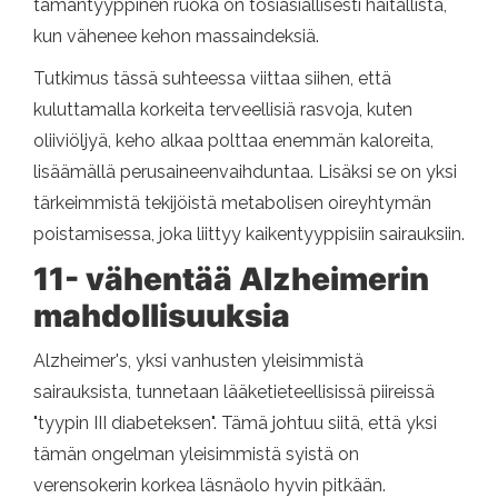
tämäntyyppinen ruoka on tosiasiallisesti haitallista,
kun vähenee kehon massaindeksiä.
Tutkimus tässä suhteessa viittaa siihen, että
kuluttamalla korkeita terveellisiä rasvoja, kuten
oliiviöljyä, keho alkaa polttaa enemmän kaloreita,
lisäämällä perusaineenvaihduntaa. Lisäksi se on yksi
tärkeimmistä tekijöistä metabolisen oireyhtymän
poistamisessa, joka liittyy kaikentyyppisiin sairauksiin.
11- vähentää Alzheimerin
mahdollisuuksia
Alzheimer's, yksi vanhusten yleisimmistä
sairauksista, tunnetaan lääketieteellisissä piireissä
"tyypin III diabeteksen". Tämä johtuu siitä, että yksi
tämän ongelman yleisimmistä syistä on
verensokerin korkea läsnäolo hyvin pitkään.