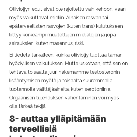
Oliiviöljyn edut eivät ole rajoitettu vain kehoon, vaan
myös vaikuttavat mieliin. Alhaisen rasvan tai
epäterveellisten rasvojen (kuten trans) kulutukseen
liittyy korkeampi muutettujen mielialojen ja jopa
sairauksien, kuten masennus, riski.
Ei tiedetä tarkalleen, kuinka oliiviöljy tuottaa tämän
hyödyllisen vaikutuksen; Mutta uskotaan, että sen on
tehtävä toisaalta juuri näkemämme testosteronin
lisääntymisen myötä ja toisaalta suuremmalla
tuotannolla välittäjäaineita, kuten serotoniinia.
Orgaanisen tulehduksen vähentäminen voi myös
olla tärkeä tekijä.
8- auttaa ylläpitämään
terveellisiä