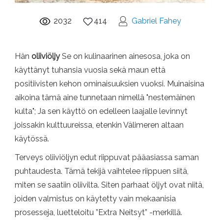
2032
414
Gabriel Fahey
Hän
oliiviöljy
Se on kulinaarinen ainesosa, joka on
käyttänyt tuhansia vuosia sekä maun että
positiivisten kehon ominaisuuksien vuoksi. Muinaisina
aikoina tämä aine tunnetaan nimellä "nestemäinen
kulta"; Ja sen käyttö on edelleen laajalle levinnyt
joissakin kulttuureissa, etenkin Välimeren altaan
käytössä.
Terveys oliiviöljyn edut riippuvat pääasiassa saman
puhtaudesta. Tämä tekijä vaihtelee riippuen siitä,
miten se saatiin oliivilta. Siten parhaat öljyt ovat niitä,
joiden valmistus on käytetty vain mekaanisia
prosesseja, luetteloitu ”Extra Neitsyt” -merkillä.