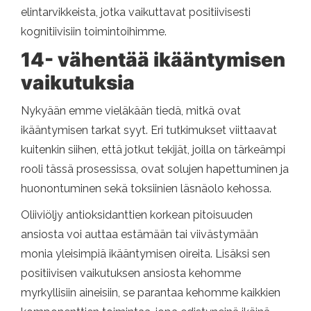
elintarvikkeista, jotka vaikuttavat positiivisesti
kognitiivisiin toimintoihimme.
14- vähentää ikääntymisen
vaikutuksia
Nykyään emme vieläkään tiedä, mitkä ovat
ikääntymisen tarkat syyt. Eri tutkimukset viittaavat
kuitenkin siihen, että jotkut tekijät, joilla on tärkeämpi
rooli tässä prosessissa, ovat solujen hapettuminen ja
huonontuminen sekä toksiinien läsnäolo kehossa.
Oliiviöljy antioksidanttien korkean pitoisuuden
ansiosta voi auttaa estämään tai viivästymään
monia yleisimpiä ikääntymisen oireita. Lisäksi sen
positiivisen vaikutuksen ansiosta kehomme
myrkyllisiin aineisiin, se parantaa kehomme kaikkien