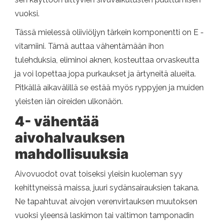
vuoksi.
Tässä mielessä oliiviöljyn tärkein komponentti on E -
vitamiini. Tämä auttaa vähentämään ihon
tulehduksia, eliminoi aknen, kosteuttaa orvaskeutta
ja voi lopettaa jopa purkaukset ja ärtyneitä alueita.
Pitkällä aikavälillä se estää myös ryppyjen ja muiden
yleisten iän oireiden ulkonäön.
4- vähentää
aivohalvauksen
mahdollisuuksia
Aivovuodot ovat toiseksi yleisin kuoleman syy
kehittyneissä maissa, juuri sydänsairauksien takana.
Ne tapahtuvat aivojen verenvirtauksen muutoksen
vuoksi yleensä laskimon tai valtimon tamponadin