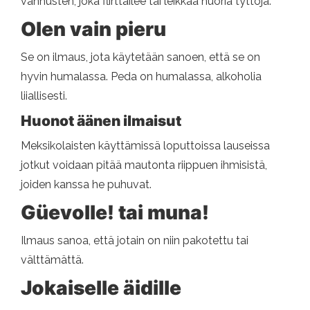
vanhusten, joka flirttailee tai leikkaa nuoria tyttöjä.
Olen vain pieru
Se on ilmaus, jota käytetään sanoen, että se on
hyvin humalassa. Peda on humalassa, alkoholia
liiallisesti.
Huonot äänen ilmaisut
Meksikolaisten käyttämissä loputtoissa lauseissa
jotkut voidaan pitää mautonta riippuen ihmisistä,
joiden kanssa he puhuvat.
Güevolle! tai muna!
Ilmaus sanoa, että jotain on niin pakotettu tai
välttämättä.
Jokaiselle äidille