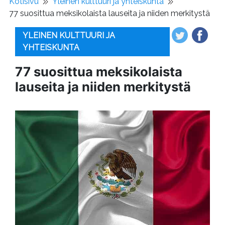
Kotisivu
Yleinen kulttuuri ja yhteiskunta
77 suosittua meksikolaista lauseita ja niiden merkitystä
YLEINEN KULTTUURI JA
YHTEISKUNTA
77 suosittua meksikolaista
lauseita ja niiden merkitystä