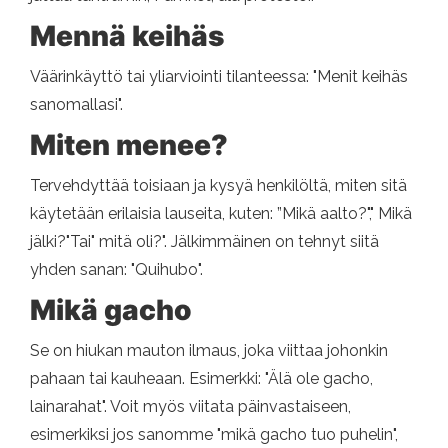
Mennä keihäs
Väärinkäyttö tai yliarviointi tilanteessa: "Menit keihäs
sanomallasi".
Miten menee?
Tervehdyttää toisiaan ja kysyä henkilöltä, miten sitä
käytetään erilaisia ​​lauseita, kuten: ”Mikä aalto?"," Mikä
jälki?"Tai" mitä oli?". Jälkimmäinen on tehnyt siitä
yhden sanan: "Quihubo".
Mikä gacho
Se on hiukan mauton ilmaus, joka viittaa johonkin
pahaan tai kauheaan. Esimerkki: "Älä ole gacho,
lainarahat". Voit myös viitata päinvastaiseen,
esimerkiksi jos sanomme "mikä gacho tuo puhelin",