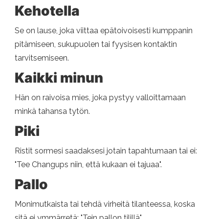
Kehotella
Se on lause, joka viittaa epätoivoisesti kumppanin
pitämiseen, sukupuolen tai fyysisen kontaktin
tarvitsemiseen.
Kaikki minun
Hän on raivoisa mies, joka pystyy valloittamaan
minkä tahansa tytön.
Piki
Ristit sormesi saadaksesi jotain tapahtumaan tai ei:
"Tee Changups niin, että kukaan ei tajuaa".
Pallo
Monimutkaista tai tehdä virheitä tilanteessa, koska
sitä ei ymmärretä: "Tein pallon tilillä".