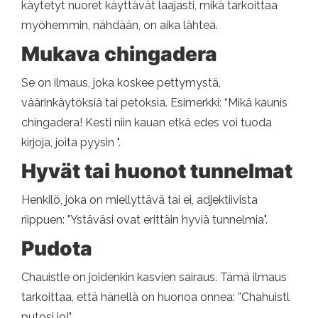
käytetyt nuoret käyttävät laajasti, mikä tarkoittaa
myöhemmin, nähdään, on aika lähteä.
Mukava chingadera
Se on ilmaus, joka koskee pettymystä,
väärinkäytöksiä tai petoksia. Esimerkki: “Mikä kaunis
chingadera! Kesti niin kauan etkä edes voi tuoda
kirjoja, joita pyysin ".
Hyvät tai huonot tunnelmat
Henkilö, joka on miellyttävä tai ei, adjektiivista
riippuen: "Ystäväsi ovat erittäin hyviä tunnelmia".
Pudota
Chauistle on joidenkin kasvien sairaus. Tämä ilmaus
tarkoittaa, että hänellä on huonoa onnea: ”Chahuistl
putosi jo!".