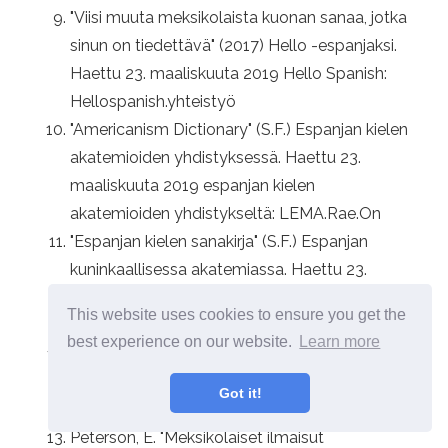
"Viisi muuta meksikolaista kuonan sanaa, jotka
sinun on tiedettävä" (2017) Hello -espanjaksi.
Haettu 23. maaliskuuta 2019 Hello Spanish:
Hellospanish.yhteistyö
"Americanism Dictionary" (S.F.) Espanjan kielen
akatemioiden yhdistyksessä. Haettu 23.
maaliskuuta 2019 espanjan kielen
akatemioiden yhdistykseltä: LEMA.Rae.On
"Espanjan kielen sanakirja" (S.F.) Espanjan
kuninkaallisessa akatemiassa. Haettu 23.
maaliskuuta 2019 Royal Espanjan
This website uses cookies to ensure you get the
akatemiasta:.Rae.On
best experience on our website.
Learn more
"Meksikon espanjalaisen sanakirja" (S.F.)
Meksikon yliopistossa. Haettu 24. maaliskuuta
Got it!
2019 El Colegio de México: Dem.Colmex.MX
Peterson, E. "Meksikolaiset ilmaisut