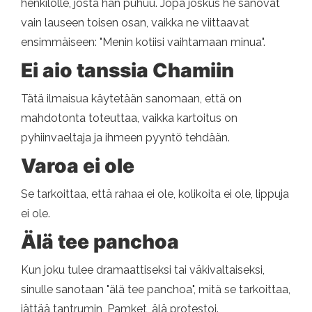
henkilölle, josta hän puhuu. Jopa joskus he sanovat
vain lauseen toisen osan, vaikka ne viittaavat
ensimmäiseen: "Menin kotiisi vaihtamaan minua".
Ei aio tanssia Chamiin
Tätä ilmaisua käytetään sanomaan, että on
mahdotonta toteuttaa, vaikka kartoitus on
pyhiinvaeltaja ja ihmeen pyyntö tehdään.
Varoa ei ole
Se tarkoittaa, että rahaa ei ole, kolikoita ei ole, lippuja
ei ole.
Älä tee panchoa
Kun joku tulee dramaattiseksi tai väkivaltaiseksi,
sinulle sanotaan "älä tee panchoa", mitä se tarkoittaa,
jättää tantrumin, Pamket, älä protestoi.