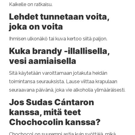
Kaikelle on ratkaisu.
Lehdet tunnetaan voita,
joka on voita
Ihmisen ulkonäkö tai kuva kertoo siitä paljon.
Kuka brandy -illallisella,
vesi aamiaisella
Sitä käytetään varoittamaan jotakuta heidän
toimintansa seurauksista. Lause viittaa krapulaan
seuraavana päivänä, joka vie alkoholia ylimääräisesti.
Jos Sudas Cántaron
kanssa, mitä teet
Chochocolin kanssa?
Chochocol on suurempi astia kuin syöttäjä, mikä