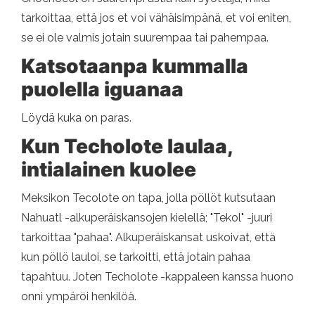
tarkoittaa, että jos et voi vähäisimpänä, et voi eniten,
se ei ole valmis jotain suurempaa tai pahempaa.
Katsotaanpa kummalla
puolella iguanaa
Löydä kuka on paras.
Kun Techolote laulaa,
intialainen kuolee
Meksikon Tecolote on tapa, jolla pöllöt kutsutaan
Nahuatl -alkuperäiskansojen kielellä; "Tekol" -juuri
tarkoittaa "pahaa". Alkuperäiskansat uskoivat, että
kun pöllö lauloi, se tarkoitti, että jotain pahaa
tapahtuu. Joten Techolote -kappaleen kanssa huono
onni ympäröi henkilöä.