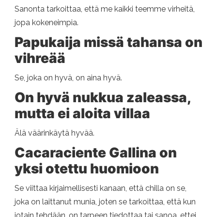
Sanonta tarkoittaa, että me kaikki teemme virheitä,
jopa kokeneimpia.
Papukaija missä tahansa on
vihreää
Se, joka on hyvä, on aina hyvä.
On hyvä nukkua zaleassa,
mutta ei aloita villaa
Älä väärinkäytä hyvää.
Cacaraciente Gallina on
yksi otettu huomioon
Se viittaa kirjaimellisesti kanaan, että chilla on se,
joka on laittanut munia, joten se tarkoittaa, että kun
jotain tehdään, on tarpeen tiedottaa tai sanoa, ettei