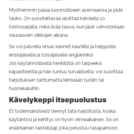
Myöhemmin palaa luonnolliseen asemaansa ja pidä
tauko. On suositeltavaa aloittaa kahdella 10
toistosarjalla, mikä lisää tasoa, kun jalat vahvistetaan
seuraavien viikkojen aikana.
Se voi palvella sinua: kannet kauniille ja helppolle,
ensisijaiselle ja toissijaiselle englanniksi
Jos käytännöllisellä henkilöllä on tarpeeksi
kapasiteettia ja hän tuntuu turvalliselta, voi suorittaa
harjoituksen tarttumatta kiinteään tuoliin tai
huonekaluihin.
Kävelykeppi itsepuolustus
Et todennäköisesti tiennyt tätä harjoitusta, koska
käytäntösi ja kehitys on hyvin viimeaikainen. Se on
eräänlainen taistelulaji, joka perustuu tasapainoon,