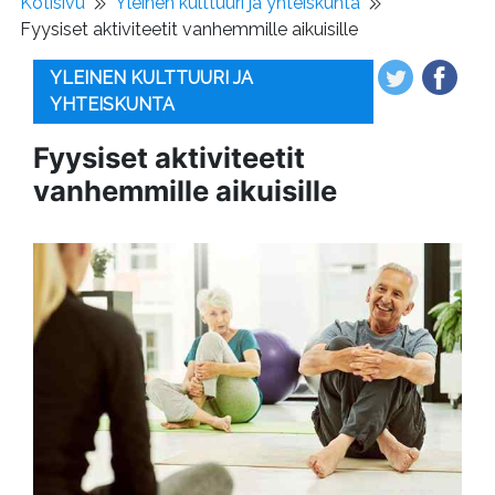
Kotisivu
Yleinen kulttuuri ja yhteiskunta
Fyysiset aktiviteetit vanhemmille aikuisille
YLEINEN KULTTUURI JA
YHTEISKUNTA
Fyysiset aktiviteetit
vanhemmille aikuisille