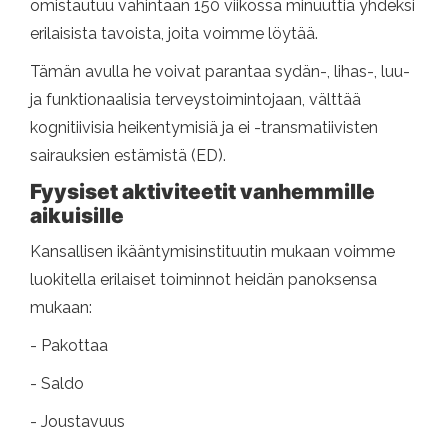
omistautuu vähintään 150 viikossa minuuttia yhdeksi
erilaisista tavoista, joita voimme löytää.
Tämän avulla he voivat parantaa sydän-, lihas-, luu-
ja funktionaalisia terveystoimintojaan, välttää
kognitiivisia heikentymisiä ja ei -transmatiivisten
sairauksien estämistä (ED).
Fyysiset aktiviteetit vanhemmille
aikuisille
Kansallisen ikääntymisinstituutin mukaan voimme
luokitella erilaiset toiminnot heidän panoksensa
mukaan:
- Pakottaa
- Saldo
- Joustavuus