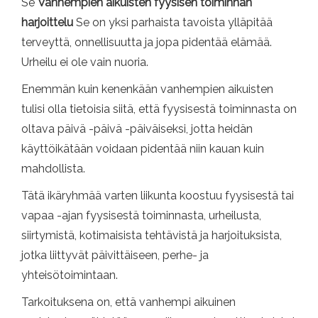
Se
Vanhempien aikuisten fyysisen toiminnan
harjoittelu
Se on yksi parhaista tavoista ylläpitää
terveyttä, onnellisuutta ja jopa pidentää elämää.
Urheilu ei ole vain nuoria.
Enemmän kuin kenenkään vanhempien aikuisten
tulisi olla tietoisia siitä, että fyysisestä toiminnasta on
oltava päivä -päivä -päiväiseksi, jotta heidän
käyttöikätään voidaan pidentää niin kauan kuin
mahdollista.
Tätä ikäryhmää varten liikunta koostuu fyysisestä tai
vapaa -ajan fyysisestä toiminnasta, urheilusta,
siirtymistä, kotimaisista tehtävistä ja harjoituksista,
jotka liittyvät päivittäiseen, perhe- ja
yhteisötoimintaan.
Tarkoituksena on, että vanhempi aikuinen