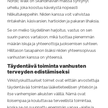
Nordic Walk on Skandinavian maissa syntynyt
urheilu, joka koostuu kävelystä nopeasti
hiilikuitukeppeihin. Niiden kanssa voit vahvistaa
rintakehän, käsivarsien, hartioiden ja pakaran lihaksia.
Se on melko täydellinen harjoitus, vastus on sen
suurin panos vartaloon, mikä tuottaa pienemmän
määrän iskuja ja yhteenottoja juoksemisen suhteen.
Hiilitason tasapainon lisäksi niiden yhteensopivuus
vanhusten kanssa on yhteensä.
Täydentävä toiminta vanhusten
terveyden edistämiseksi
Virkistyskulttuuriset toimet ovat erittäin arvostettuja
täydentävää toimintaa lääketieteellisen yhteisön ja
itse vanhempien aikuisten välillä. Nämä ovat
iloisempaa ja kouluttavaa terveellistä toimintaa,
koska se on suunnattu enemmän vapaa -ajalle ja