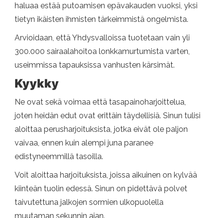
haluaa estää putoamisen epävakauden vuoksi, yksi
tietyn ikäisten ihmisten tärkeimmistä ongelmista.
Arvioidaan, että Yhdysvalloissa tuotetaan vain yli
300.000 sairaalahoitoa lonkkamurtumista varten,
useimmissa tapauksissa vanhusten kärsimät.
Kyykky
Ne ovat sekä voimaa että tasapainoharjoittelua,
joten heidän edut ovat erittäin täydellisiä. Sinun tulisi
aloittaa perusharjoituksista, jotka eivät ole paljon
vaivaa, ennen kuin alempi juna paranee
edistyneemmillä tasoilla.
Voit aloittaa harjoituksista, joissa aikuinen on kylvää
kiinteän tuolin edessä. Sinun on pidettävä polvet
taivutettuna jalkojen sormien ulkopuolella
muutaman sekunnin ajan.