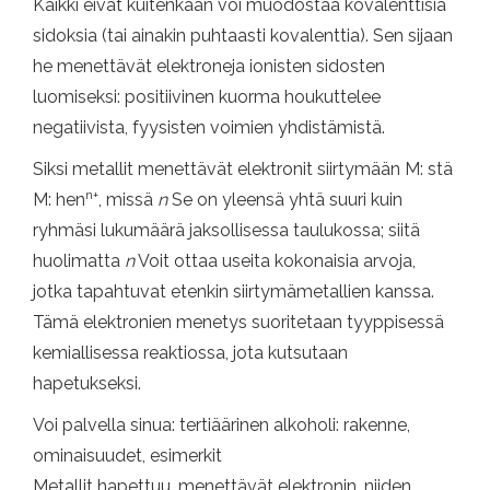
Kaikki eivät kuitenkaan voi muodostaa kovalenttisia
sidoksia (tai ainakin puhtaasti kovalenttia). Sen sijaan
he menettävät elektroneja ionisten sidosten
luomiseksi: positiivinen kuorma houkuttelee
negatiivista, fyysisten voimien yhdistämistä.
Siksi metallit menettävät elektronit siirtymään M: stä
n+
M: hen
, missä
n
Se on yleensä yhtä suuri kuin
ryhmäsi lukumäärä jaksollisessa taulukossa; siitä
huolimatta
n
Voit ottaa useita kokonaisia ​​arvoja,
jotka tapahtuvat etenkin siirtymämetallien kanssa.
Tämä elektronien menetys suoritetaan tyyppisessä
kemiallisessa reaktiossa, jota kutsutaan
hapetukseksi.
Voi palvella sinua: tertiäärinen alkoholi: rakenne,
ominaisuudet, esimerkit
Metallit hapettuu, menettävät elektronin, niiden