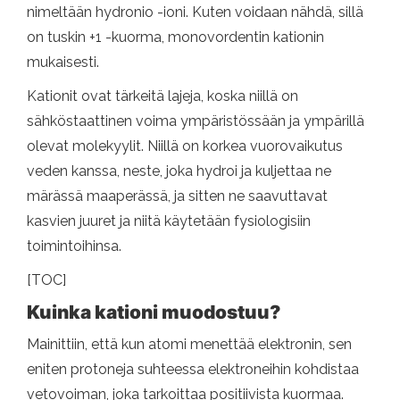
nimeltään hydronio -ioni. Kuten voidaan nähdä, sillä
on tuskin +1 -kuorma, monovordentin kationin
mukaisesti.
Kationit ovat tärkeitä lajeja, koska niillä on
sähköstaattinen voima ympäristössään ja ympärillä
olevat molekyylit. Niillä on korkea vuorovaikutus
veden kanssa, neste, joka hydroi ja kuljettaa ne
märässä maaperässä, ja sitten ne saavuttavat
kasvien juuret ja niitä käytetään fysiologisiin
toimintoihinsa.
[TOC]
Kuinka kationi muodostuu?
Mainittiin, että kun atomi menettää elektronin, sen
eniten protoneja suhteessa elektroneihin kohdistaa
vetovoiman, joka tarkoittaa positiivista kuormaa.