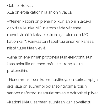
Gabriel Bolívar.
Alla on eroja kationin ja anionin välillä:
-Yleinen kationi on pienempi kuin anioni. Yläkuva
osoittaa, kuinka MG: n atomisäde vähenee
menettämällä kaksi elektronia ja tulemalla MG -
2+
kationiksi
; Päinvastoin tapahtuu anionien kanssa:
niistä tulee tilaa vieviä.
-Siinä on enemmän protoneja kuin elektronit, kun
taas anionilla on enemmän elektroneja kuin
protoneihin.
-Pienemmäksi sen kuormitustiheys on korkeampi, ja
siksi sillä on suurempi polarisointivoima; toisin
sanoen deformoi naapuriatomien elektroniset pilvet.
-Kationi liikkuu samaan suuntaan kuin sovellettu