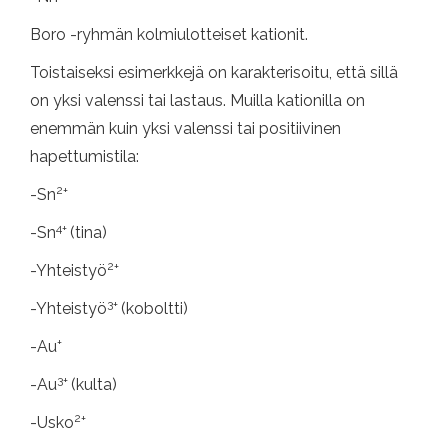
Boro -ryhmän kolmiulotteiset kationit.
Toistaiseksi esimerkkejä on karakterisoitu, että sillä
on yksi valenssi tai lastaus. Muilla kationilla on
enemmän kuin yksi valenssi tai positiivinen
hapettumistila:
2+
-Sn
4+
-Sn
(tina)
2+
-Yhteistyö
3+
-Yhteistyö
(koboltti)
+
-Au
3+
-Au
(kulta)
2+
-Usko