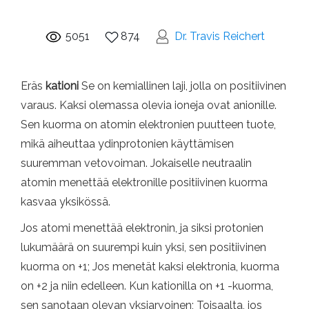
5051
874
Dr. Travis Reichert
Eräs
kationi
Se on kemiallinen laji, jolla on positiivinen
varaus. Kaksi olemassa olevia ioneja ovat anionille.
Sen kuorma on atomin elektronien puutteen tuote,
mikä aiheuttaa ydinprotonien käyttämisen
suuremman vetovoiman. Jokaiselle neutraalin
atomin menettää elektronille positiivinen kuorma
kasvaa yksikössä.
Jos atomi menettää elektronin, ja siksi protonien
lukumäärä on suurempi kuin yksi, sen positiivinen
kuorma on +1; Jos menetät kaksi elektronia, kuorma
on +2 ja niin edelleen. Kun kationilla on +1 -kuorma,
sen sanotaan olevan yksiarvoinen; Toisaalta, jos