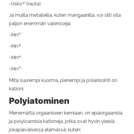
3+
-Usko
(rauta)
Ja muilla metalleilla, kuten mangaanilla, voi silti olla
paljon enemmän valensseja:
2+
-Mn
3+
-Mn
4+
-Mn
7+
-Mn
Mitä suurempi kuorma, pienempi ja polarisointi on
kationi.
Polyiatominen
Menemättä orgaaniseen kemiaan, on epäorgaanisia
ja polyloamisia kationeja, jotka ovat hyvin yleisiä
jokapäiväisessä elämässä; kuten: