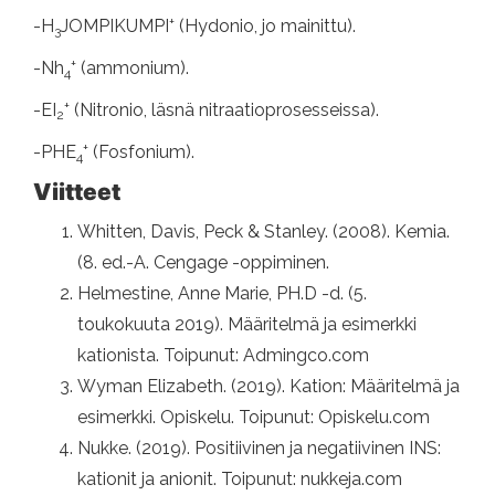
+
-H
JOMPIKUMPI
(Hydonio, jo mainittu).
3
+
-Nh
(ammonium).
4
+
-EI
(Nitronio, läsnä nitraatioprosesseissa).
2
+
-PHE
(Fosfonium).
4
Viitteet
Whitten, Davis, Peck & Stanley. (2008). Kemia.
(8. ed.-A. Cengage -oppiminen.
Helmestine, Anne Marie, PH.D -d. (5.
toukokuuta 2019). Määritelmä ja esimerkki
kationista. Toipunut: Admingco.com
Wyman Elizabeth. (2019). Kation: Määritelmä ja
esimerkki. Opiskelu. Toipunut: Opiskelu.com
Nukke. (2019). Positiivinen ja negatiivinen INS:
kationit ja anionit. Toipunut: nukkeja.com