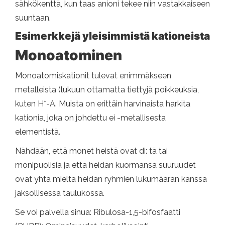
sähkökenttä, kun taas anioni tekee niin vastakkaiseen
suuntaan.
Esimerkkejä yleisimmistä kationeista
Monoatominen
Monoatomiskationit tulevat enimmäkseen
metalleista (lukuun ottamatta tiettyjä poikkeuksia,
+
kuten H
-A. Muista on erittäin harvinaista harkita
kationia, joka on johdettu ei -metallisesta
elementistä.
Nähdään, että monet heistä ovat di: tä tai
monipuolisia ja että heidän kuormansa suuruudet
ovat yhtä mieltä heidän ryhmien lukumäärän kanssa
jaksollisessa taulukossa.
Se voi palvella sinua: Ribulosa-1,5-bifosfaatti