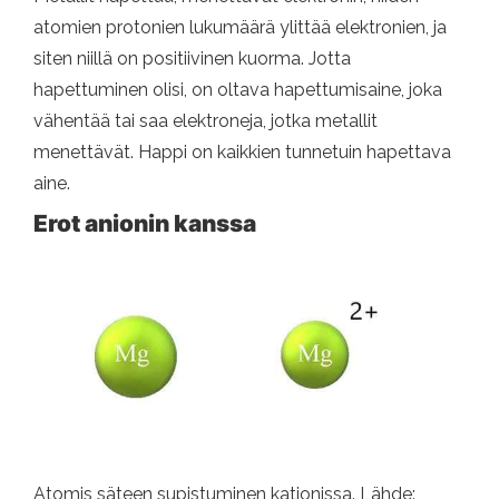
atomien protonien lukumäärä ylittää elektronien, ja
siten niillä on positiivinen kuorma. Jotta
hapettuminen olisi, on oltava hapettumisaine, joka
vähentää tai saa elektroneja, jotka metallit
menettävät. Happi on kaikkien tunnetuin hapettava
aine.
Erot anionin kanssa
Atomis säteen supistuminen kationissa. Lähde: