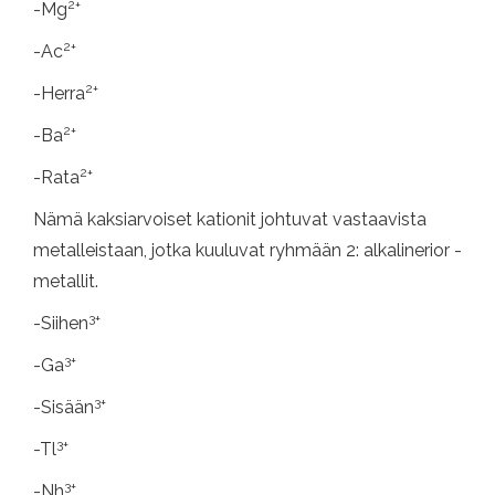
2+
-Mg
2+
-Ac
2+
-Herra
2+
-Ba
2+
-Rata
Nämä kaksiarvoiset kationit johtuvat vastaavista
metalleistaan, jotka kuuluvat ryhmään 2: alkalinerior -
metallit.
3+
-Siihen
3+
-Ga
3+
-Sisään
3+
-Tl
3+
-Nh