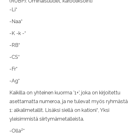
(RUBP): Ominaisuudet, karboliksointi
+
-Li
+
-Naa
+
-K -k -
+
-RB
+
-CS
+
-Fr
+
-Ag
Kaikilla on yhteinen kuorma '1+', joka on kirjoitettu
asettamatta numeroa, ja ne tulevat myös ryhmästä
+
1: alkalimetallit. Lisäksi siellä on kationi
, Yksi
yleisimmistä siirtymämetalleista.
2+
-Olla