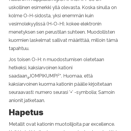
3
uskollinen esimerkki yllä olevasta. Koska sinulla on
kolme O-H-sidosta, yksi enemmän kuin
vesimolekyylissä (H-O-H), kokee elektronin
menetyksen sen perustilan suhteen. Muodollisten
kuormien laskelmat sallivat määrittää, milloin tämä
tapahtuu.
Jos toisen O-H: n muodostumisen oletetaan
hetkeksi, kaksiarvoinen kationi
2+
saadaan
JOMPIKUMPI
. Huomaa, että
4
kaksiarvoinen kuorma kationin päälle kirjoitetaan
seuraavasti: numero seurasi '+' -symbolia; Samoin
anionit jatketaan.
Hapetus
Metallit ovat kationin muotoilijoita par excellence.