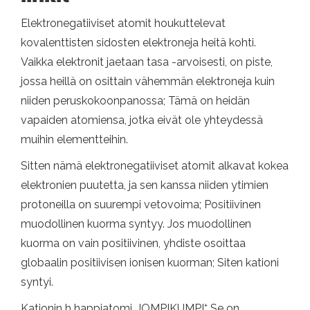
Elektronegatiiviset atomit houkuttelevat
kovalenttisten sidosten elektroneja heitä kohti.
Vaikka elektronit jaetaan tasa -arvoisesti, on piste,
jossa heillä on osittain vähemmän elektroneja kuin
niiden peruskokoonpanossa; Tämä on heidän
vapaiden atomiensa, jotka eivät ole yhteydessä
muihin elementteihin.
Sitten nämä elektronegatiiviset atomit alkavat kokea
elektronien puutetta, ja sen kanssa niiden ytimien
protoneilla on suurempi vetovoima; Positiivinen
muodollinen kuorma syntyy. Jos muodollinen
kuorma on vain positiivinen, yhdiste osoittaa
globaalin positiivisen ionisen kuorman; Siten kationi
syntyi.
+
Kationin h happiatomi
JOMPIKUMPI
Se on