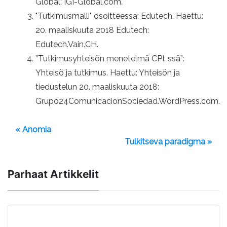
Global: IGI-Global.com.
"Tutkimusmalli" osoitteessa: Edutech. Haettu:
20. maaliskuuta 2018 Edutech:
Edutech.Vain.CH.
”Tutkimusyhteisön menetelmä CPI: ssä”:
Yhteisö ja tutkimus. Haettu: Yhteisön ja
tiedustelun 20. maaliskuuta 2018:
Grupo24ComunicacionSociedad.WordPress.com.
« Anomia
Tulkitseva paradigma »
Parhaat Artikkelit