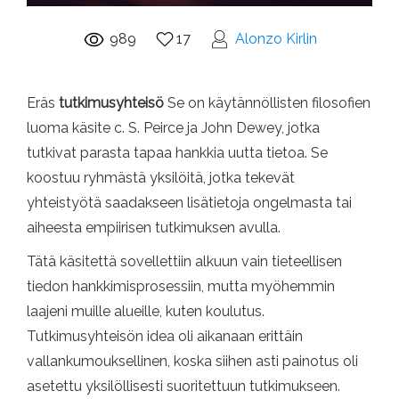
989
17
Alonzo Kirlin
Eräs
tutkimusyhteisö
Se on käytännöllisten filosofien
luoma käsite c. S. Peirce ja John Dewey, jotka
tutkivat parasta tapaa hankkia uutta tietoa. Se
koostuu ryhmästä yksilöitä, jotka tekevät
yhteistyötä saadakseen lisätietoja ongelmasta tai
aiheesta empiirisen tutkimuksen avulla.
Tätä käsitettä sovellettiin alkuun vain tieteellisen
tiedon hankkimisprosessiin, mutta myöhemmin
laajeni muille alueille, kuten koulutus.
Tutkimusyhteisön idea oli aikanaan erittäin
vallankumouksellinen, koska siihen asti painotus oli
asetettu yksilöllisesti suoritettuun tutkimukseen.