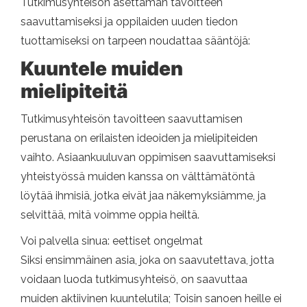
Tutkimusyhteisön asettaman tavoitteen
saavuttamiseksi ja oppilaiden uuden tiedon
tuottamiseksi on tarpeen noudattaa sääntöjä:
Kuuntele muiden
mielipiteitä
Tutkimusyhteisön tavoitteen saavuttamisen
perustana on erilaisten ideoiden ja mielipiteiden
vaihto. Asiaankuuluvan oppimisen saavuttamiseksi
yhteistyössä muiden kanssa on välttämätöntä
löytää ihmisiä, jotka eivät jaa näkemyksiämme, ja
selvittää, mitä voimme oppia heiltä.
Voi palvella sinua: eettiset ongelmat
Siksi ensimmäinen asia, joka on saavutettava, jotta
voidaan luoda tutkimusyhteisö, on saavuttaa
muiden aktiivinen kuuntelutila; Toisin sanoen heille ei