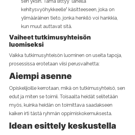
sen yksin. Tämä liittyy "lähellä
kehitysvyöhykkeelle" käsitteeseen, joka on
ylimääräinen tieto, jonka henkilö voi hankkia,
kun muut auttavat sitä.
Vaiheet tutkimusyhteisön
luomiseksi
Vaikka tutkimusyhteisön luominen on useita tapoja,
prosessissa erotetaan viisi perusvaihetta:
Aiempi asenne
Opiskelijoille kerrotaan, mikä on tutkimusyhteisö, sen
edut ja miten se toimii. Toisaalta heidät selitetään
myös, kuinka heidän on toimittava saadakseen
kaiken irti tästä ryhmän oppimiskokemuksesta.
Idean esittely keskustella