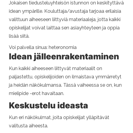
Jokaisen tiedusteluyhteisön istunnon on keskityttävä
idean ympärille. Kouluttaja/avustaja tarjoaa erilaisia ​​
valittuun aiheeseen liittyviä materiaaleja, jotta kaikki
opiskelijat voivat laittaa sen asiayhteyteen ja oppia
lisää siitä.
Voi palvella sinua: heteronomia
Idean jälleenrakentaminen
Kun kaikki aiheeseen liittyvät materiaalit on
paljastettu, opiskelijoiden on ilmaistava ymmärretyt
ja heidän näkökulmansa. Tässä vaiheessa se on, kun
mielipide -erot havaitaan.
Keskustelu ideasta
Kun eri näkökulmat, joita opiskelijat ylläpitävät
valitusta aiheesta.