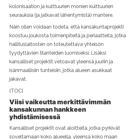
kolonisaation ja kulttuurien monien kulttuurien
seurauksia (ja jatkavat lähentymistä) mantere.
Näin ollen voidaan todeta, että kansakuntaprojekti
koostuu joukosta toimenpiteitä ja periaatteita, jotka
hallituslaitosten on toteutettava yhteisön
tyydyttävien tilanteiden luomiseksi. Lisäksi
kansalliset projektit vetoavat yleensä juuriin ja
isänmaallisiin tunteisiin, jotka alueen asukkaat
jakavat.
[TOC]
Viisi vaikeutta merkittävimmän
kansakunnan hankkeen
yhdistämisessä
Kansalliset projektit ovat aloitteita, jotka pyrkivät
soveltamaan koko alueella, yleensä koko maan