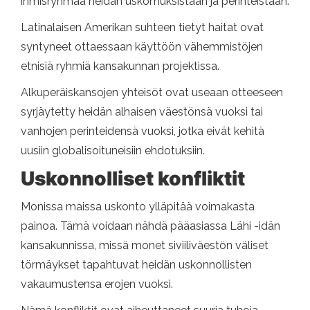
ihmisryhmää heidän uskomuksistaan ​​ja perinteistään.
Latinalaisen Amerikan suhteen tietyt haitat ovat
syntyneet ottaessaan käyttöön vähemmistöjen
etnisiä ryhmiä kansakunnan projektissa.
Alkuperäiskansojen yhteisöt ovat useaan otteeseen
syrjäytetty heidän alhaisen väestönsä vuoksi tai
vanhojen perinteidensä vuoksi, jotka eivät kehitä
uusiin globalisoituneisiin ehdotuksiin.
Uskonnolliset konfliktit
Monissa maissa uskonto ylläpitää voimakasta
painoa. Tämä voidaan nähdä pääasiassa Lähi -idän
kansakunnissa, missä monet siviiliväestön väliset
törmäykset tapahtuvat heidän uskonnollisten
vakaumustensa erojen vuoksi.