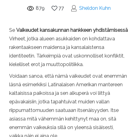
879
77
Sheldon Kuhn
Se
Vaikeudet kansakunnan hankkeen yhdistämisessä
Virheet, jotka alueen asukkaiden on kohdattava
rakentaakseen maidensa ja kansalaistensa
identiteetin. Tärkeimpiä ovat uskonnolliset konfliktit,
kielelliset erot ja muuttopolitiikka.
Voidaan sanoa, että nämä vaikeudet ovat enemmän
läsnä esimerkiksi Latinalaisen Amerikan mantereen
kaltaisissa paikoissa ja sen alkuperä voi liittyä
epävakaisiin, jotka tapahtuivat muiden vallan
riippumattomuuden saatuaan itsenäisyyden. Itse
asiassa mitä vähemmän kehittynyt maa on, sitä
enemmän vaikeuksia sillä on yleensä sisäisesti,
vaikka näin ei aina ole.