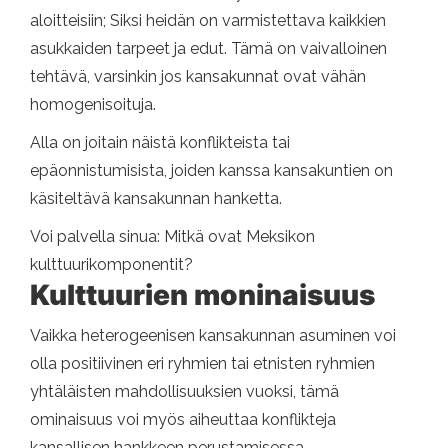
aloitteisiin; Siksi heidän on varmistettava kaikkien
asukkaiden tarpeet ja edut. Tämä on vaivalloinen
tehtävä, varsinkin jos kansakunnat ovat vähän
homogenisoituja.
Alla on joitain näistä konflikteista tai
epäonnistumisista, joiden kanssa kansakuntien on
käsiteltävä kansakunnan hanketta.
Voi palvella sinua: Mitkä ovat Meksikon
kulttuurikomponentit?
Kulttuurien moninaisuus
Vaikka heterogeenisen kansakunnan asuminen voi
olla positiivinen eri ryhmien tai etnisten ryhmien
yhtäläisten mahdollisuuksien vuoksi, tämä
ominaisuus voi myös aiheuttaa konflikteja
kansallisen hankkeen perustamisessa.