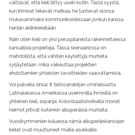
väittävät, että kieli liittyy usein kotiin. Tästä syystä,
kun ihmiset tekevät matkaa, he tuntevat olonsa
mukavammaksi kommunikoidessaan jonkun kanssa
heidän äidinkielellään.
Näin ollen kieli on yksi peruspilareista rakennettaessa
kansallisia projekteja. Tässä skenaariossa on
mahdollista, että vähiten käytettyjä murteita
syrjäytetään, mikä vaikeuttaa projektien
ehdottamien yhteisten tavoitteiden saavuttamista.
Voi palvella sinua: 8 tietosanakirjan ominaisuutta
Latinalaisessa Amerikassa useimmilla ihmisillä on
yhteinen kieli, espanja. Kolonisaatiohetkellä monet
heimot pitivät kuitenkin alkuperäisiä murteita.
Vuosikymmenien kuluessa nämä alkuperäiskansojen
kielet ovat muuttuneet muille asukkaille