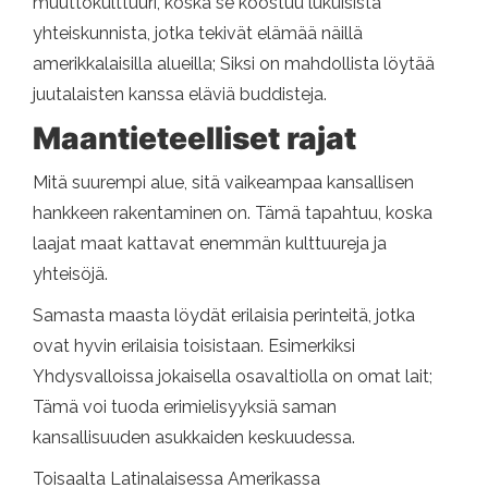
muuttokulttuuri, koska se koostuu lukuisista
yhteiskunnista, jotka tekivät elämää näillä
amerikkalaisilla alueilla; Siksi on mahdollista löytää
juutalaisten kanssa eläviä buddisteja.
Maantieteelliset rajat
Mitä suurempi alue, sitä vaikeampaa kansallisen
hankkeen rakentaminen on. Tämä tapahtuu, koska
laajat maat kattavat enemmän kulttuureja ja
yhteisöjä.
Samasta maasta löydät erilaisia ​​perinteitä, jotka
ovat hyvin erilaisia ​​toisistaan. Esimerkiksi
Yhdysvalloissa jokaisella osavaltiolla on omat lait;
Tämä voi tuoda erimielisyyksiä saman
kansallisuuden asukkaiden keskuudessa.
Toisaalta Latinalaisessa Amerikassa