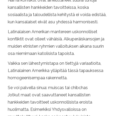
Nämä konfliktit ovat aiheuttaneet suuria tuhoja
kansallisten hankkeiden tavoitteissa, koska
sosiaalista ja taloudellista kehitystä ei voida edistää,
kun kansalaiset eivät asu yhdessä harmonisesti.
Latinalaisen Amerikan mantereen uskonnolliset
konfliktit ovat olleet vähäisiä. Alkuperäiskansojen ja
muiden etnisten ryhmien valloituksen aikana suurin
osa niemimaan katolisista tapoista.
Vaikka sen lähestymistapa on tiettyjä variaatioita,
Latinalainen Amerikka ylläpitää tässä tapauksessa
homogeenisempaa rakennetta.
Se voi palvella sinua: muiscas tai chibchas
Jotkut maat ovat saavuttaneet kansallisten
hankkeiden tavoitteet uskonnollisista eroista
huolimatta. Esimerkiksi Yhdysvalloissa on