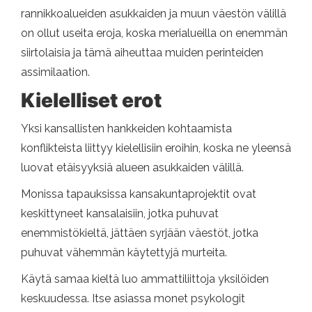
rannikkoalueiden asukkaiden ja muun väestön välillä
on ollut useita eroja, koska merialueilla on enemmän
siirtolaisia ​​ja tämä aiheuttaa muiden perinteiden
assimilaation.
Kielelliset erot
Yksi kansallisten hankkeiden kohtaamista
konflikteista liittyy kielellisiin eroihin, koska ne yleensä
luovat etäisyyksiä alueen asukkaiden välillä.
Monissa tapauksissa kansakuntaprojektit ovat
keskittyneet kansalaisiin, jotka puhuvat
enemmistökieltä, jättäen syrjään väestöt, jotka
puhuvat vähemmän käytettyjä murteita.
Käytä samaa kieltä luo ammattiliittoja yksilöiden
keskuudessa. Itse asiassa monet psykologit