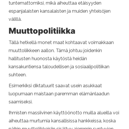
tuntemattomiksi, mikä aiheuttaa etäisyyden
espanjalaisten kansalaisten ja muiden yhteisöjen
välillä.
Muuttopolitiikka
Tällä hetkellä monet maat kohtaavat voimakkaan
muuttoliikkeen aallon. Tämä johtuu joidenkin
hallitusten huonosta käytöstä heidän
kansakuntiensa taloudellisen ja sosiaalipolitiikan
suhteen.
Esimerkiksi diktatuurit saavat usein asukkaat
luopumaan maistaan ​​paremman elämänlaadun
saamiseksi.
Ihmisten massiivinen käyttöönotto muilla alueilla voi
aiheuttaa murtumia kansallisissa hankkeissa, koska
näihin muuttoliikkeisiin sisältyy aiemmin syntyvien