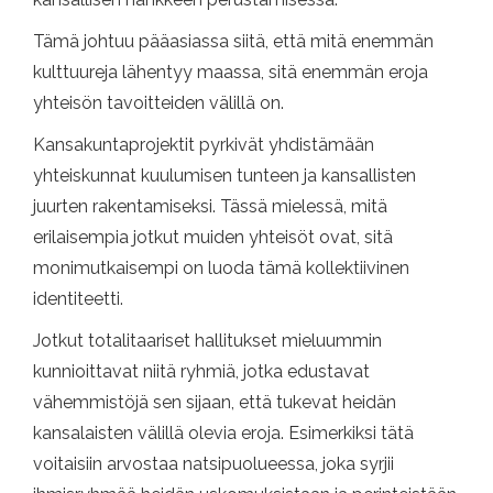
Tämä johtuu pääasiassa siitä, että mitä enemmän
kulttuureja lähentyy maassa, sitä enemmän eroja
yhteisön tavoitteiden välillä on.
Kansakuntaprojektit pyrkivät yhdistämään
yhteiskunnat kuulumisen tunteen ja kansallisten
juurten rakentamiseksi. Tässä mielessä, mitä
erilaisempia jotkut muiden yhteisöt ovat, sitä
monimutkaisempi on luoda tämä kollektiivinen
identiteetti.
Jotkut totalitaariset hallitukset mieluummin
kunnioittavat niitä ryhmiä, jotka edustavat
vähemmistöjä sen sijaan, että tukevat heidän
kansalaisten välillä olevia eroja. Esimerkiksi tätä
voitaisiin arvostaa natsipuolueessa, joka syrjii