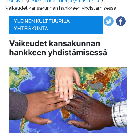
Kotisivu
Yleinen kulttuuri ja yhteiskunta
Vaikeudet kansakunnan hankkeen yhdistämisessä
YLEINEN KULTTUURI JA
YHTEISKUNTA
Vaikeudet kansakunnan
hankkeen yhdistämisessä