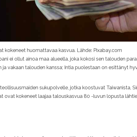
 ovat kokeneet huomattavaa kasvua. Lähde: Pixabay.com
ni ei ollut ainoa maa alueella, joka kokosi sen talouden paran
an ja vakaan talouden kanssa; Intia puolestaan ​​on esittänyt h
en teollisuusmaiden sukupolvelle, jotka koostuvat Taiwanista, 
 ovat kokeneet laajaa talouskasvua 80 -luvun lopusta lähti