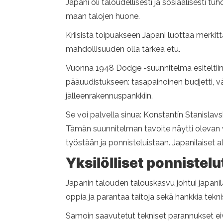
Japani oli taloudellisesti ja sosiaalisesti 
maan talojen huone.
Kriisistä toipuakseen Japani luottaa merk
mahdollisuuden olla tärkeä etu.
Vuonna 1948 Dodge -suunnitelma esiteltiin 
pääuudistukseen: tasapainoinen budjetti, väh
jälleenrakennuspankkiin.
Se voi palvella sinua: Konstantín Stanislavs
Tämän suunnitelman tavoite näytti olevan 
työstään ja ponnisteluistaan. Japanilaiset
Yksilölliset ponnistelu
Japanin talouden talouskasvu johtui japanila
oppia ja parantaa taitoja sekä hankkia teknis
Samoin saavutetut tekniset parannukset eivä