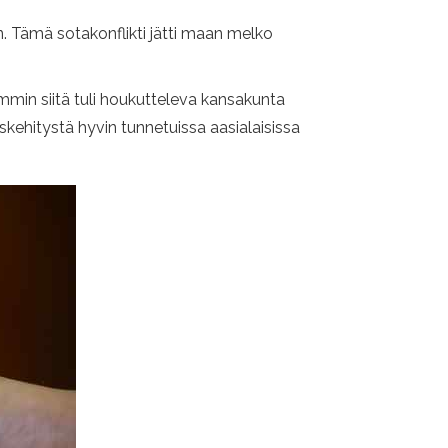
. Tämä sotakonflikti jätti maan melko
emmin siitä tuli houkutteleva kansakunta
skehitystä hyvin tunnetuissa aasialaisissa