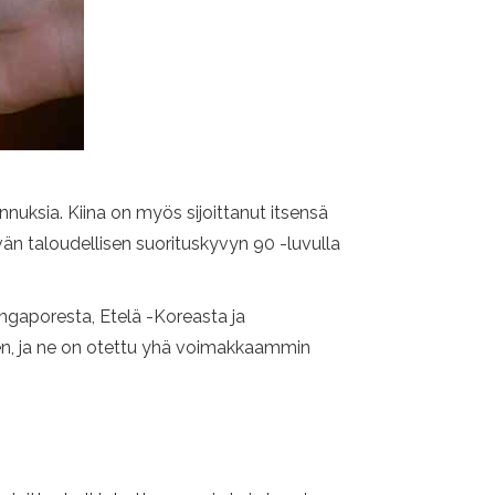
nuksia. Kiina on myös sijoittanut itsensä
yvän taloudellisen suorituskyvyn 90 -luvulla
Singaporesta, Etelä -Koreasta ja
en, ja ne on otettu yhä voimakkaammin