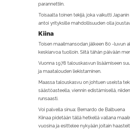
parannettiin.
Toisaalta toinen tekijä, joka vaikutti Jap
antoi yrityksille mahdollisuuden olla jou
Kiina
Toisen maailmansodan jälkeen 80 -luvun alk
keskiarvoa tuolloin. Siitä tähän päivään me
Vuonna 1978 talouskasvun lisäämiseen suuntau
ja maatalouden liekistaminen.
Maassa talouskasvu on johtuen useista tekij
säästöasteella, viennin edistämisellä, niiden
runsaasti.
Voi palvella sinua: Bernardo de Balbuena
Kiinaa pidetään tällä hetkellä vallana maai
vuosina ja esittelee nykyään joitain haastei