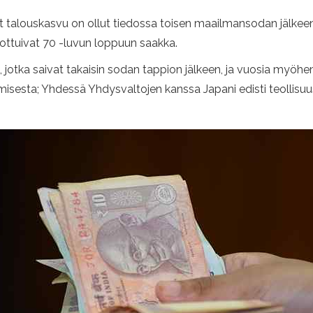
 talouskasvu on ollut tiedossa toisen maailmansodan jälkeen
ottuivat 70 -luvun loppuun saakka.
, jotka saivat takaisin sodan tappion jälkeen, ja vuosia myöh
tamisesta; Yhdessä Yhdysvaltojen kanssa Japani edisti teollisuu