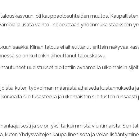
anin talouskasvuun, oli kauppaolosuhteiden muutos. Kaupallist
stavampia ja lisätä vaihto -nopeuttaan yhdenmukaistaakseen y
uun saakka Kiinan talous ei aiheuttanut erittäin näkyvää ka
nnessä se on kuitenkin aiheuttanut talouskasvu.
tuneet uudistukset aloitettiin avaamalla ulkomaisiin sijoituks
öistä, kuten työvoiman määrästä alhaisella kustannuksella ja 
 korkealla sijoitusasteella ja ulkomaisten sijoitusten runsaasti 
lmanlaajuisesti ja se on yksi tärkeimmistä vientimaiista. Sen 
ta, kuten Yhdysvaltojen kaupallinen sota ja velan lisääntymine