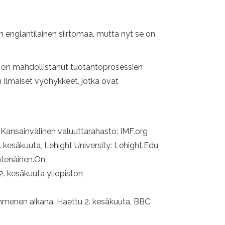
englantilainen siirtomaa, mutta nyt se on
ka on mahdollistanut tuotantoprosessien
 Ilmaiset vyöhykkeet, jotka ovat
 Kansainvälinen valuuttarahasto: IMF.org
2. kesäkuuta, Lehight University: Lehight.Edu
yhtenäinen.On
 2. kesäkuuta yliopiston
kymmenen aikana. Haettu 2. kesäkuuta, BBC