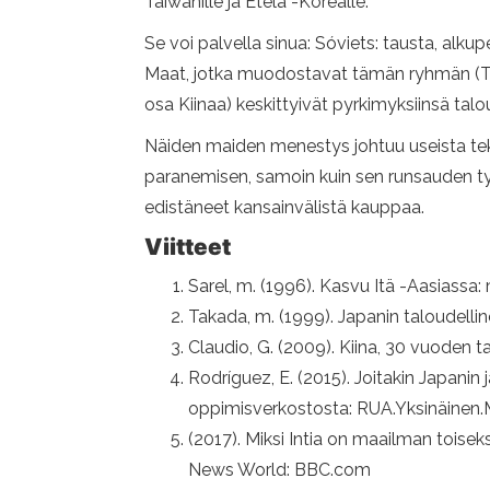
Taiwanille ja Etelä -Korealle.
Se voi palvella sinua: Sóviets: tausta, alk
Maat, jotka muodostavat tämän ryhmän (Tai
osa Kiinaa) keskittyivät pyrkimyksiinsä tal
Näiden maiden menestys johtuu useista teki
paranemisen, samoin kuin sen runsauden työ
edistäneet kansainvälistä kauppaa.
Viitteet
Sarel, m. (1996). Kasvu Itä -Aasiassa
Takada, m. (1999). Japanin taloudellin
Claudio, G. (2009). Kiina, 30 vuoden t
Rodríguez, E. (2015). Joitakin Japanin 
oppimisverkostosta: RUA.Yksinäinen
(2017). Miksi Intia on maailman toise
News World: BBC.com