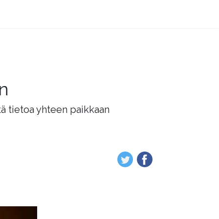
än
tä tietoa yhteen paikkaan