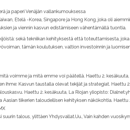
uperä ja paperi Venäjän vallankumouksessa
wan, Etelä -Korea, Singapore ja Hong Kong, joka oli aiemmin 
ouksien ja viennin kasvun edistämiseen vähentämällä tuontia.
jöistä: sekä tekniikan kehityksestä että toteuttamisesta, jo
voiman, tämän koulutuksen, valtion investoinnin ja luomisen
: mitä voimme ja mitä emme voi päätellä. Haettu 2. kesäkuuta,
en ihme: Kasvun taustalla olevat tekijät ja strategiat. Haettu 
alouskasvu. Haettu 2. kesäkuuta, La Riojan yliopisto: Dialnet.
ja Aasian tiikerien taloudellisen kehityksen näkökohtia. Haettu
.MX
ksi suurin talous, ylittäen Yhdysvallat.Uu., Vain kahden vuosi