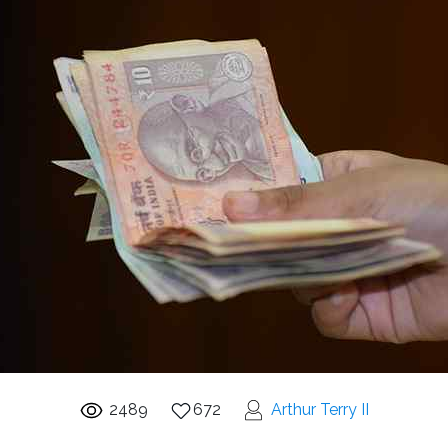
2489
672
Arthur Terry II