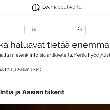
Learnaboutworld
jotka haluavat tietää enemm
lla mielenkiintoisia artikkeleita. Kerää hyödyllis
, Intia ja Aasian tiikerit
ntia ja Aasian tiikerit