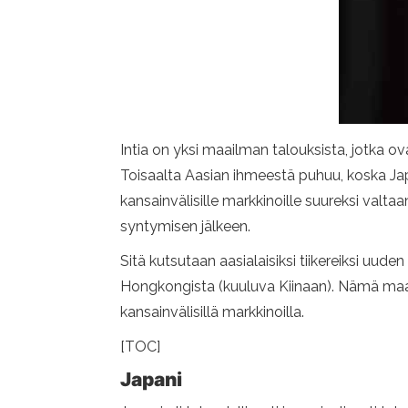
Intia on yksi maailman talouksista, jotka
Toisaalta Aasian ihmeestä puhuu, koska Japa
kansainvälisille markkinoille suureksi valta
syntymisen jälkeen.
Sitä kutsutaan aasialaisiksi tiikereiksi uud
Hongkongista (kuuluva Kiinaan). Nämä maat
kansainvälisillä markkinoilla.
[TOC]
Japani