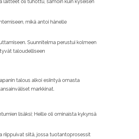
 laitteet oli tuhottu, samoin kuin kyseisen
ntemiseen, mikä antoi hänelle
kauttamiseen. Suunnitelma perustui kolmeen
ttyvät taloudelliseen
panin talous alkoi esiintyä omasta
ansainväliset markkinat.
htumien lisäksi; Heille oli ominaista kykynsä
riippuivat siitä, jossa tuotantoprosessit