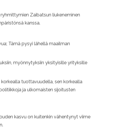
en ryhmittymien Zaibatsun liukeneminen
mpäristönsä kanssa.
svua; Tämä pysyi lähellä maailman
iin, myönnytyksiin yksityisille yrityksille
korkealla tuottavuudella, sen korkealla
politiikkoja ja ulkomaisten sijoitusten
talouden kasvu on kuitenkin vähentynyt viime
n.