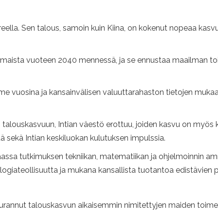
reella. Sen talous, samoin kuin Kiina, on kokenut nopeaa kasv
an maista vuoteen 2040 mennessä, ja se ennustaa maailman to
me vuosina ja kansainvälisen valuuttarahaston tietojen muka
sen talouskasvuun, Intian väestö erottuu, joiden kasvu on myös
ä sekä Intian keskiluokan kulutuksen impulssia.
assa tutkimuksen tekniikan, matematiikan ja ohjelmoinnin am
ogiateollisuutta ja mukana kansallista tuotantoa edistävien po
 seurannut talouskasvun aikaisemmin nimitettyjen maiden toimen