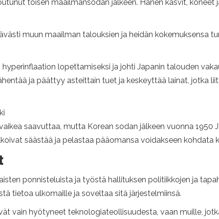
tuhoutunut toisen maailmansodan jälkeen. Hänen kasvit, koneet ja
ittävästi muun maailman talouksien ja heidän kokemuksensa tu
hyperinflaation lopettamiseksi ja johti Japanin talouden va
entää ja päättyy asteittain tuet ja keskeyttää lainat, jotka lii
ki
vaikea saavuttaa, mutta Korean sodan jälkeen vuonna 1950 Ja
 alkoivat säästää ja pelastaa pääomansa voidakseen kohdata k
t
isten ponnisteluista ja työstä hallituksen politiikkojen ja tapa
tä tietoa ulkomaille ja soveltaa sitä järjestelmiinsä.
t vain hyötyneet teknologiateollisuudesta, vaan muille, jotka 