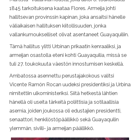
1845 tarkoituksena kaataa Flores. Armeija johti
hallitsevan provinssin kapinan, joka ansaitsi hänelle
väliaikaisen hallituksen kiitollisuuden, jonka
vallankumoukselliset olivat asentaneet Guayaquiliin.
Tämä hallitus ylitti Urbinan prikaatin kenraaliksi, ja
armeijan osastolla eteni kohti Guayaquilia, missä se
tuli 27. toukokuuta väestön innostumisen keskellä.
Ambatossa asennettu perustajakokous valitsi
Vicente Ramón Rocan uudeksi presidentiksi ja Urbina
nimitettiin ulkoministeriksi. Siitä hetkestä lähtien
hänellä oli useita tärkeitä poliittisia ja sotilaallisia
asemia, joiden joukossa oli edustajien presidentti,
senaattori, henkilöstöpäällikkö sekä Guayaquilin
ylemmän, siviili- ja armeijan päällikkö.