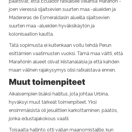
päättivät, että Ecuador ratkaisee velansa Marañón -
joen vieressä sijaitsevien suurten maa -alueiden ja
Madereras de Esmeraldasin alueilla sijaitsevien
suurten maa -alueiden hyväksikäytön ja
kolonisaation kautta.
Tätä sopimusta ei kuitenkaan voitu tehdä Perun
esittämien vaatimusten vuoksi. Tämä maa väitti, että
Marañónin alueet olivat kiistanalaisia ​​ja että kahden
maan välinen rajakysymys olisi ratkaistava ennen.
Muut toimenpiteet
Aikaisempien lisäksi hallitus, jota johtaa Urbina,
hyväksyi muut tärkeät toimenpiteet. Yksi
ensimmäisistä oli jesuiittien karkottaminen, päätös,
jonka edustajakokous vaatii.
Toisaalta hallinto otti vallan maanomistajille, kun