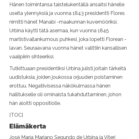
Hänen toimintansa taistelukentällä ansaitsi hänelle
useita ylennyksiä ja vuonna 1843 presidentti Flores
nimitti hänet Manabí -maakunnan kuvernööriksi.
Urbina käytti tätä asemaa, kun vuonna 1845
martistivallankumous puhkesi, joka lopetti Florean -
lavan. Seuraavana vuonna hänet valittiin kansallisen
vaalipiirin sihteeriksi.
Tutkittuaan presidentiksi Urbina julisti joitain tärkeitä
uudistuksia, joiden joukossa orjuuden poistaminen
erottuu. Negatiivisessa näkökulmassa hänen
hallitukselle oli ominaista tukahduttaminen, johon
hän aloitti oppositiolle.
[TOC]
Elämäkerta
José María Mariano Segundo de Urbina ja Viteri