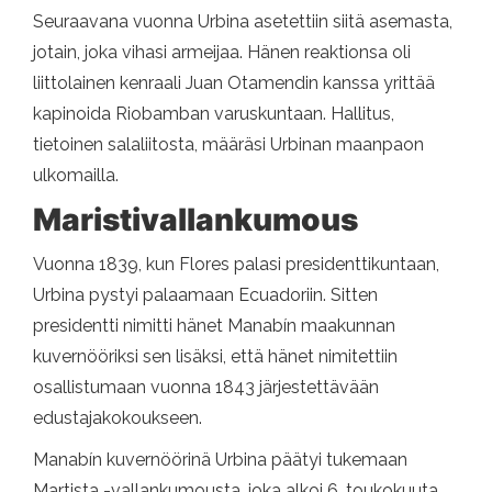
Seuraavana vuonna Urbina asetettiin siitä asemasta,
jotain, joka vihasi armeijaa. Hänen reaktionsa oli
liittolainen kenraali Juan Otamendin kanssa yrittää
kapinoida Riobamban varuskuntaan. Hallitus,
tietoinen salaliitosta, määräsi Urbinan maanpaon
ulkomailla.
Maristivallankumous
Vuonna 1839, kun Flores palasi presidenttikuntaan,
Urbina pystyi palaamaan Ecuadoriin. Sitten
presidentti nimitti hänet Manabín maakunnan
kuvernööriksi sen lisäksi, että hänet nimitettiin
osallistumaan vuonna 1843 järjestettävään
edustajakokoukseen.
Manabín kuvernöörinä Urbina päätyi tukemaan
Martista -vallankumousta, joka alkoi 6. toukokuuta