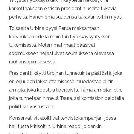
Yritystä hyökkäyskukkiin käytettiin tekosyynä
karkottaakseen entisen presidentin useita tukevia
perheitä. Hänen omaisuudensa takavarikoitiin myös.
Toisaalta Urbina pyysi Perua maksamaan
korvauksen edellä mainitun hyökkäysyrityksen
tukemisesta. Molemmat maat pääsivät
sopimukseen heijastuivat seurauksena olevassa
rauhansopimuksessa.
Presidentti käytti Urbinan tunnetuinta päätöstä, joka
on orjuuden lakkauttamisessa muodostaa eliitin
armeija, joka koostuu libertoista. Tämä armeijan elin,
joka tunnetaan nimellä Taura, sai komission pelotella
poliittisia vastustajia.
Konservatiivit aloittivat lehdistökampanjan, jossa
hallitusta kritisoitiin. Urbina reagoi joidenkin