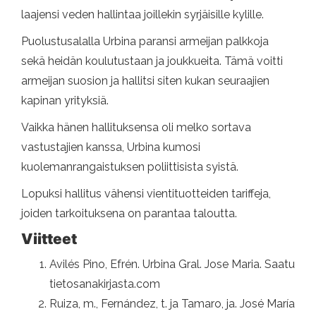
laajensi veden hallintaa joillekin syrjäisille kylille.
Puolustusalalla Urbina paransi armeijan palkkoja
sekä heidän koulutustaan ​​ja joukkueita. Tämä voitti
armeijan suosion ja hallitsi siten kukan seuraajien
kapinan yrityksiä.
Vaikka hänen hallituksensa oli melko sortava
vastustajien kanssa, Urbina kumosi
kuolemanrangaistuksen poliittisista syistä.
Lopuksi hallitus vähensi vientituotteiden tariffeja,
joiden tarkoituksena on parantaa taloutta.
Viitteet
Avilés Pino, Efrén. Urbina Gral. Jose Maria. Saatu
tietosanakirjasta.com
Ruiza, m., Fernández, t. ja Tamaro, ja. José María