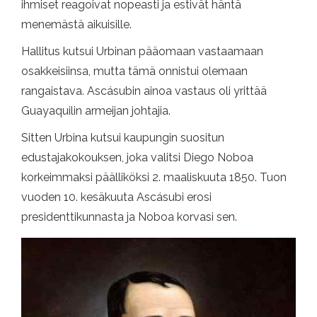
ihmiset reagoivat nopeasti ja estivät häntä
menemästä aikuisille.
Hallitus kutsui Urbinan pääomaan vastaamaan
osakkeisiinsa, mutta tämä onnistui olemaan
rangaistava. Ascásubin ainoa vastaus oli yrittää
Guayaquilin armeijan johtajia.
Sitten Urbina kutsui kaupungin suositun
edustajakokouksen, joka valitsi Diego Noboa
korkeimmaksi päälliköksi 2. maaliskuuta 1850. Tuon
vuoden 10. kesäkuuta Ascásubi erosi
presidenttikunnasta ja Noboa korvasi sen.