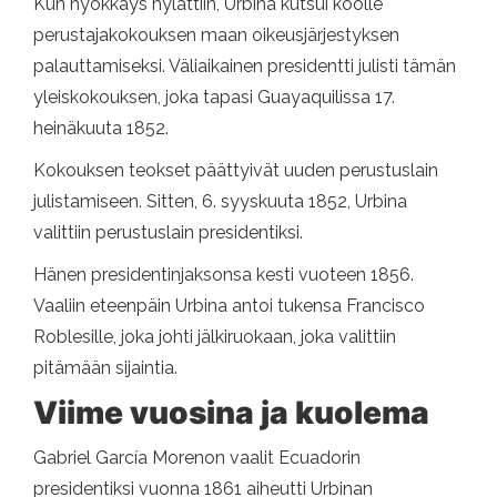
Kun hyökkäys hylättiin, Urbina kutsui koolle
perustajakokouksen maan oikeusjärjestyksen
palauttamiseksi. Väliaikainen presidentti julisti tämän
yleiskokouksen, joka tapasi Guayaquilissa 17.
heinäkuuta 1852.
Kokouksen teokset päättyivät uuden perustuslain
julistamiseen. Sitten, 6. syyskuuta 1852, Urbina
valittiin perustuslain presidentiksi.
Hänen presidentinjaksonsa kesti vuoteen 1856.
Vaaliin eteenpäin Urbina antoi tukensa Francisco
Roblesille, joka johti jälkiruokaan, joka valittiin
pitämään sijaintia.
Viime vuosina ja kuolema
Gabriel García Morenon vaalit Ecuadorin
presidentiksi vuonna 1861 aiheutti Urbinan