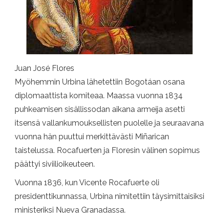
Juan José Flores
Myöhemmin Urbina lähetettiin Bogotáan osana
diplomaattista komiteaa. Maassa vuonna 1834
puhkeamisen sisällissodan aikana armeija asetti
itsensä vallankumouksellisten puolelle ja seuraavana
vuonna hän puuttui merkittävästi Miñarican
taistelussa. Rocafuerten ja Floresin välinen sopimus
päättyi siviilioikeuteen.
Vuonna 1836, kun Vicente Rocafuerte oli
presidenttikunnassa, Urbina nimitettiin täysimittaisiksi
ministeriksi Nueva Granadassa.