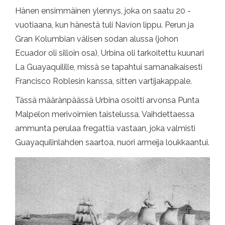
Hänen ensimmäinen ylennys, joka on saatu 20 -
vuotiaana, kun hänestä tuli Navíon lippu. Perun ja
Gran Kolumbian välisen sodan alussa (johon
Ecuador oli silloin osa), Urbina oli tarkoitettu kuunari
La Guayaquilille, missä se tapahtui samanaikaisesti
Francisco Roblesin kanssa, sitten vartijakappale.
Tässä määränpäässä Urbina osoitti arvonsa Punta
Malpelon merivoimien taistelussa. Vaihdettaessa
ammunta perulaa fregattia vastaan, joka valmisti
Guayaquilinlahden saartoa, nuori armeija loukkaantui.