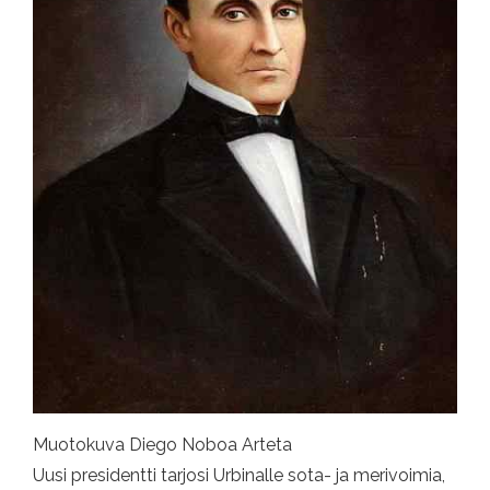
Muotokuva Diego Noboa Arteta
Uusi presidentti tarjosi Urbinalle sota- ja merivoimia,