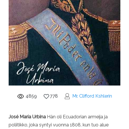
4859
778
Mr. Clifford Kshlerin
José María Urbina
Hän oli Ecuadorian armeija ja
poliitikko, joka syntyi vuonna 1808, kun tuo alue