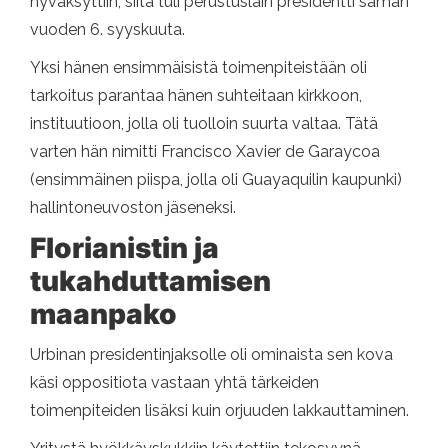
hyväksyttiin, siitä tuli perustuslain presidentti saman
vuoden 6. syyskuuta.
Yksi hänen ensimmäisistä toimenpiteistään oli
tarkoitus parantaa hänen suhteitaan kirkkoon,
instituutioon, jolla oli tuolloin suurta valtaa. Tätä
varten hän nimitti Francisco Xavier de Garaycoa
(ensimmäinen piispa, jolla oli Guayaquilin kaupunki)
hallintoneuvoston jäseneksi.
Florianistin ja
tukahduttamisen
maanpako
Urbinan presidentinjaksolle oli ominaista sen kova
käsi oppositiota vastaan ​​yhtä tärkeiden
toimenpiteiden lisäksi kuin orjuuden lakkauttaminen.