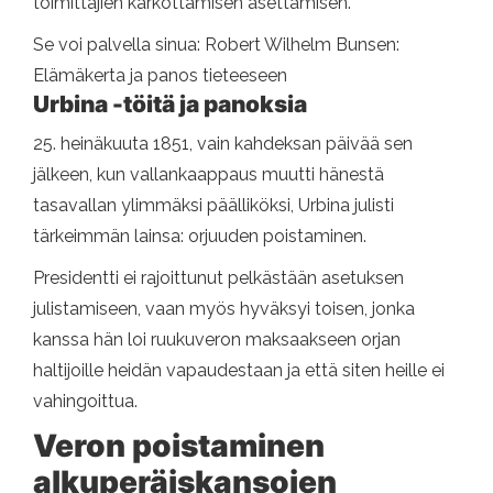
toimittajien karkottamisen asettamisen.
Se voi palvella sinua: Robert Wilhelm Bunsen:
Elämäkerta ja panos tieteeseen
Urbina -töitä ja panoksia
25. heinäkuuta 1851, vain kahdeksan päivää sen
jälkeen, kun vallankaappaus muutti hänestä
tasavallan ylimmäksi päälliköksi, Urbina julisti
tärkeimmän lainsa: orjuuden poistaminen.
Presidentti ei rajoittunut pelkästään asetuksen
julistamiseen, vaan myös hyväksyi toisen, jonka
kanssa hän loi ruukuveron maksaakseen orjan
haltijoille heidän vapaudestaan ​​ja että siten heille ei
vahingoittua.
Veron poistaminen
alkuperäiskansojen