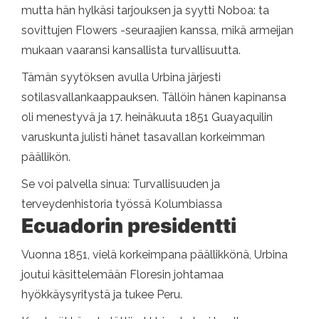
mutta hän hylkäsi tarjouksen ja syytti Noboa: ta
sovittujen Flowers -seuraajien kanssa, mikä armeijan
mukaan vaaransi kansallista turvallisuutta.
Tämän syytöksen avulla Urbina järjesti
sotilasvallankaappauksen. Tällöin hänen kapinansa
oli menestyvä ja 17. heinäkuuta 1851 Guayaquilin
varuskunta julisti hänet tasavallan korkeimman
päällikön.
Se voi palvella sinua: Turvallisuuden ja
terveydenhistoria työssä Kolumbiassa
Ecuadorin presidentti
Vuonna 1851, vielä korkeimpana päällikkönä, Urbina
joutui käsittelemään Floresin johtamaa
hyökkäysyritystä ja tukee Peru.