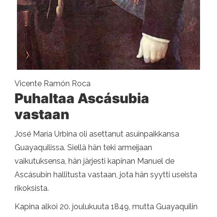
Vicente Ramón Roca
Puhaltaa Ascásubia
vastaan
José María Urbina oli asettanut asuinpaikkansa
Guayaquilissa. Siellä hän teki armeijaan
vaikutuksensa, hän järjesti kapinan Manuel de
Ascásubin hallitusta vastaan, jota hän syytti useista
rikoksista.
Kapina alkoi 20. joulukuuta 1849, mutta Guayaquilin