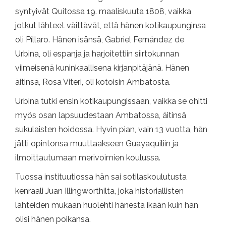
syntyivät Quitossa 19. maaliskuuta 1808, vaikka
jotkut lähteet väittävät, että hänen kotikaupunginsa
oli Píllaro. Hänen isänsä, Gabriel Fernández de
Urbina, oli espanja ja harjoitettiin siirtokunnan
viimeisenä kuninkaallisena kirjanpitäjänä. Hänen
äitinsä, Rosa Viteri, oli kotoisin Ambatosta.
Urbina tutki ensin kotikaupungissaan, vaikka se ohitti
myös osan lapsuudestaan ​​Ambatossa, äitinsä
sukulaisten hoidossa. Hyvin pian, vain 13 vuotta, hän
jätti opintonsa muuttaakseen Guayaquiliin ja
ilmoittautumaan merivoimien koulussa.
Tuossa instituutiossa hän sai sotilaskoulutusta
kenraali Juan Illingworthilta, joka historiallisten
lähteiden mukaan huolehti hänestä ikään kuin hän
olisi hänen poikansa.