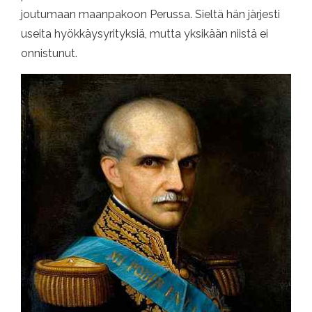
joutumaan maanpakoon Perussa. Sieltä hän järjesti
useita hyökkäysyrityksiä, mutta yksikään niistä ei
onnistunut.