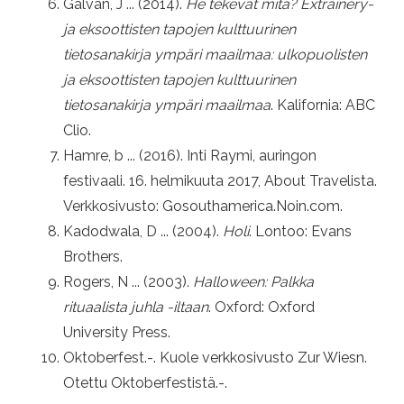
Galván, J ... (2014).
He tekevät mitä? Extrainery-
ja eksoottisten tapojen kulttuurinen
tietosanakirja ympäri maailmaa: ulkopuolisten
ja eksoottisten tapojen kulttuurinen
tietosanakirja ympäri maailmaa
. Kalifornia: ABC
Clio.
Hamre, b ... (2016). Inti Raymi, auringon
festivaali. 16. helmikuuta 2017, About Travelista.
Verkkosivusto: Gosouthamerica.Noin.com.
Kadodwala, D ... (2004).
Holi
. Lontoo: Evans
Brothers.
Rogers, N ... (2003).
Halloween: Palkka
rituaalista juhla -iltaan
. Oxford: Oxford
University Press.
Oktoberfest.-. Kuole verkkosivusto Zur Wiesn.
Otettu Oktoberfestistä.-.