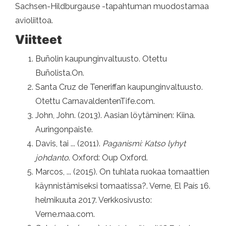
Sachsen-Hildburgause -tapahtuman muodostamaa
avioliittoa.
Viitteet
Buñolin kaupunginvaltuusto. Otettu
Buñolista.On.
Santa Cruz de Teneriffan kaupunginvaltuusto.
Otettu CarnavaldentenTife.com.
John, John. (2013). Aasian löytäminen: Kiina.
Auringonpaiste.
Davis, tai ... (2011).
Paganismi: Katso lyhyt
johdanto
. Oxford: Oup Oxford.
Marcos, ... (2015). On tuhlata ruokaa tomaattien
käynnistämiseksi tomaatissa?. Verne, El País 16.
helmikuuta 2017. Verkkosivusto:
Verne.maa.com.