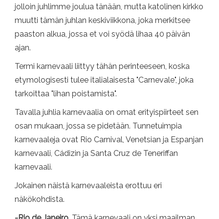
jolloin juhlimme joulua tänään, mutta katolinen kirkko
muutti tämän juhlan keskiviikkona, joka merkitsee
paaston alkua, jossa et voi syödä lihaa 40 päivän
ajan.
Termi karnevaali liittyy tähän perinteeseen, koska
etymologisesti tulee italialaisesta "Carnevale", joka
tarkoittaa "lihan poistamista".
Tavalla juhlia karnevaalia on omat erityispiirteet sen
osan mukaan, jossa se pidetään. Tunnetuimpia
karnevaaleja ovat Rio Carnival, Venetsian ja Espanjan
karnevaali, Cádizin ja Santa Cruz de Teneriffan
karnevaali.
Jokainen näistä karnevaaleista erottuu eri
näkökohdista.
-Rio de Janeiro.
Tämä karnevaali on yksi maailman