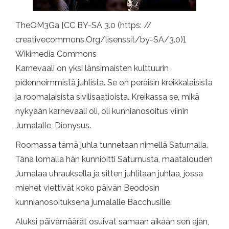
TheOM3Ga [CC BY-SA 3.0 (https: //
creativecommons.Org/lisenssit/by-SA/3.0)],
Wikimedia Commons
Karnevaali on yksi länsimaisten kulttuurin
pidenneimmistä juhlista. Se on peräisin kreikkalaisista
ja roomalaisista sivilisaatioista. Kreikassa se, mikä
nykyään karnevaali oli, oli kunnianosoitus viinin
Jumalalle, Dionysus.
Roomassa tämä juhla tunnetaan nimellä Saturnalia.
Tänä lomalla hän kunnioitti Saturnusta, maatalouden
Jumalaa uhrauksella ja sitten juhlitaan juhlaa, jossa
miehet viettivät koko päivän Beodosin
kunnianosoituksena jumalalle Bacchusille.
Aluksi päivämäärät osuivat samaan aikaan sen ajan,