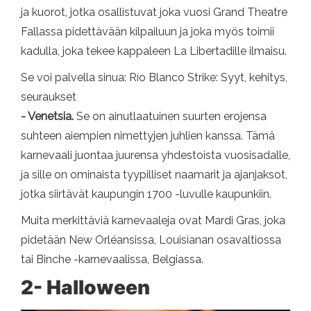
ja kuorot, jotka osallistuvat joka vuosi Grand Theatre
Fallassa pidettävään kilpailuun ja joka myös toimii
kadulla, joka tekee kappaleen La Libertadille ilmaisu.
Se voi palvella sinua: Río Blanco Strike: Syyt, kehitys,
seuraukset
- Venetsia.
Se on ainutlaatuinen suurten erojensa
suhteen aiempien nimettyjen juhlien kanssa. Tämä
karnevaali juontaa juurensa yhdestoista vuosisadalle,
ja sille on ominaista tyypilliset naamarit ja ajanjaksot,
jotka siirtävät kaupungin 1700 -luvulle kaupunkiin.
Muita merkittäviä karnevaaleja ovat Mardi Gras, joka
pidetään New Orléansissa, Louisianan osavaltiossa
tai Binche -karnevaalissa, Belgiassa.
2- Halloween