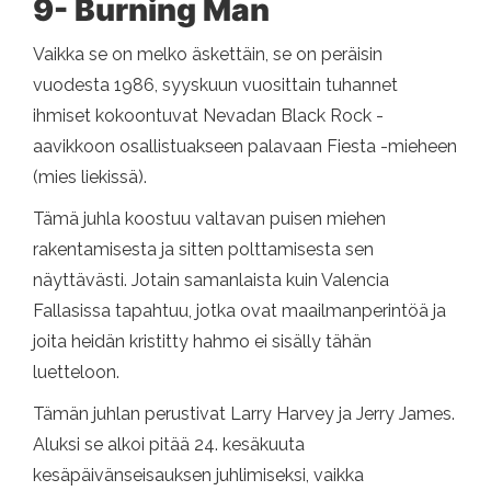
9- Burning Man
Vaikka se on melko äskettäin, se on peräisin
vuodesta 1986, syyskuun vuosittain tuhannet
ihmiset kokoontuvat Nevadan Black Rock -
aavikkoon osallistuakseen palavaan Fiesta -mieheen
(mies liekissä).
Tämä juhla koostuu valtavan puisen miehen
rakentamisesta ja sitten polttamisesta sen
näyttävästi. Jotain samanlaista kuin Valencia
Fallasissa tapahtuu, jotka ovat maailmanperintöä ja
joita heidän kristitty hahmo ei sisälly tähän
luetteloon.
Tämän juhlan perustivat Larry Harvey ja Jerry James.
Aluksi se alkoi pitää 24. kesäkuuta
kesäpäivänseisauksen juhlimiseksi, vaikka