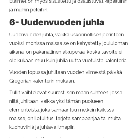
Eläimet on myös sisustettu ja osallistuvat kilpailuihin
ja muihin peleihin.
6- Uudenvuoden juhla
Uudenvuoden juhla, vaikka uskonnollisen perinteen
vuoksi, monissa maissa se on kehystetty joululoman
aikana, on pakanallinen alkuperää, koska tavoite ei
ole kukaan muu kuin juhlia uutta vuotuista kalenteria.
Vuoden lopussa juhlitaan vuoden viimeistä päivää
Gregorian kalenterin mukaan.
Tullit vaihtelevat suuresti sen maan suhteen, jossa
niitä juhlitaan, vaikka yksi tämän puolueen
elementeistä, joka samaantuu melkein kaikissa
maissa, on ilotulitus, tarjota samppanjaa tai muita
kuohuviiniä ja juhlava ilmapiiri.