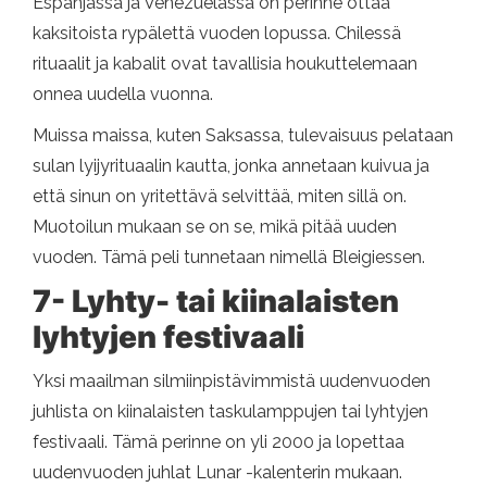
Espanjassa ja Venezuelassa on perinne ottaa
kaksitoista rypälettä vuoden lopussa. Chilessä
rituaalit ja kabalit ovat tavallisia houkuttelemaan
onnea uudella vuonna.
Muissa maissa, kuten Saksassa, tulevaisuus pelataan
sulan lyijyrituaalin kautta, jonka annetaan kuivua ja
että sinun on yritettävä selvittää, miten sillä on.
Muotoilun mukaan se on se, mikä pitää uuden
vuoden. Tämä peli tunnetaan nimellä Bleigiessen.
7- Lyhty- tai kiinalaisten
lyhtyjen festivaali
Yksi maailman silmiinpistävimmistä uudenvuoden
juhlista on kiinalaisten taskulamppujen tai lyhtyjen
festivaali. Tämä perinne on yli 2000 ja lopettaa
uudenvuoden juhlat Lunar -kalenterin mukaan.