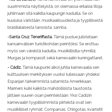
suurimmista näyttelyistä, on olemassa erilaisia ​​tiloja
juhlimaan sitä kaikilla kaupungin kaduilla. Se on
kuuluisa väristään, musikaalisuudesta ja tyypillisestä
brasilialaisesta tanssista, samba.
-Santa Cruz Teneriffasta.
Tämä puolue julistetaan
kansainvälisen turistikohdan perintöksi. Se erottuu
myös sen väreistä kaduilla, musiikillisilla ryhmillä;
Murgas ja kompassit sekä karnevaalin kuningattaret.
- Cádiz.
Tämä kaupunki alkoi juhlia karnevaalia sen
kulttuurisen merkityksen vuoksi tullessaan yhdeksi
Espanjan tärkeimmistä satamista Amerikkaan.
Mariners kulki kaikista mahdollisista taustoista
jättäen suuren osan perinteistään. Yksi Cádizin
karnevaalin tyypillisimmistä piirteistä ovat sen
musiikilliset ryhmät: Comparsas, Chirigotas, kvartetit