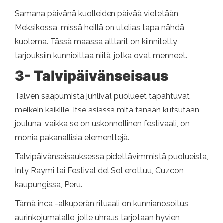
Samana päivänä kuolleiden päivää vietetään
Meksikossa, missä heillä on utelias tapa nähdä
kuolema. Tässä maassa alttarit on kiinnitetty
tarjouksiin kunnioittaa niitä, jotka ovat menneet.
3- Talvipäivänseisaus
Talven saapumista juhlivat puolueet tapahtuvat
melkein kaikille. Itse asiassa mitä tänään kutsutaan
jouluna, vaikka se on uskonnollinen festivaali, on
monia pakanallisia elementtejä.
Talvipäivänseisauksessa pidettävimmistä puolueista,
Inty Raymi tai Festival del Sol erottuu, Cuzcon
kaupungissa, Peru.
Tämä inca -alkuperän rituaali on kunnianosoitus
aurinkojumalalle, jolle uhraus tarjotaan hyvien