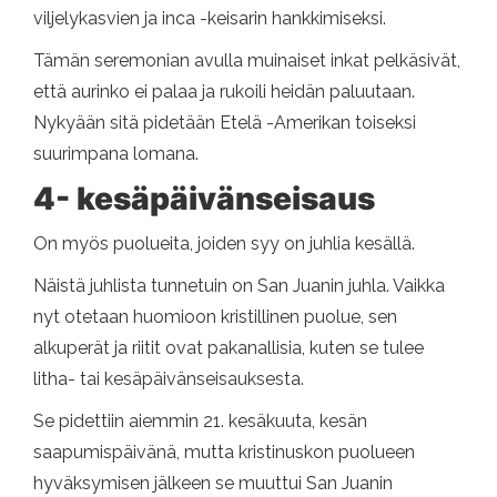
viljelykasvien ja inca -keisarin hankkimiseksi.
Tämän seremonian avulla muinaiset inkat pelkäsivät,
että aurinko ei palaa ja rukoili heidän paluutaan.
Nykyään sitä pidetään Etelä -Amerikan toiseksi
suurimpana lomana.
4- kesäpäivänseisaus
On myös puolueita, joiden syy on juhlia kesällä.
Näistä juhlista tunnetuin on San Juanin juhla. Vaikka
nyt otetaan huomioon kristillinen puolue, sen
alkuperät ja riitit ovat pakanallisia, kuten se tulee
litha- tai kesäpäivänseisauksesta.
Se pidettiin aiemmin 21. kesäkuuta, kesän
saapumispäivänä, mutta kristinuskon puolueen
hyväksymisen jälkeen se muuttui San Juanin