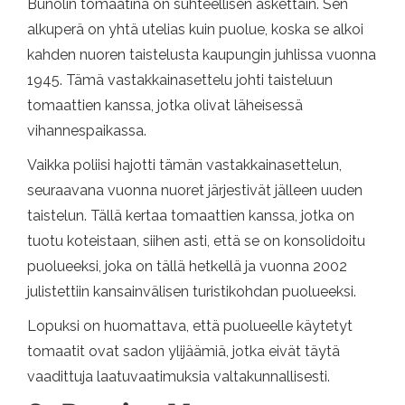
Buñolin tomaatina on suhteellisen äskettäin. Sen
alkuperä on yhtä utelias kuin puolue, koska se alkoi
kahden nuoren taistelusta kaupungin juhlissa vuonna
1945. Tämä vastakkainasettelu johti taisteluun
tomaattien kanssa, jotka olivat läheisessä
vihannespaikassa.
Vaikka poliisi hajotti tämän vastakkainasettelun,
seuraavana vuonna nuoret järjestivät jälleen uuden
taistelun. Tällä kertaa tomaattien kanssa, jotka on
tuotu koteistaan, siihen asti, että se on konsolidoitu
puolueeksi, joka on tällä hetkellä ja vuonna 2002
julistettiin kansainvälisen turistikohdan puolueeksi.
Lopuksi on huomattava, että puolueelle käytetyt
tomaatit ovat sadon ylijäämiä, jotka eivät täytä
vaadittuja laatuvaatimuksia valtakunnallisesti.