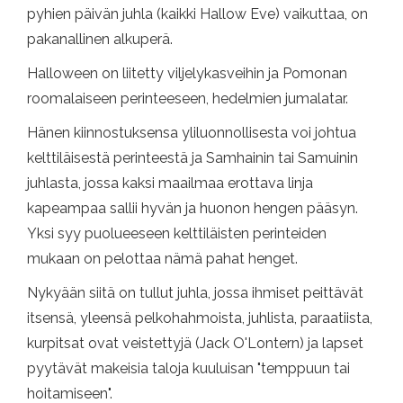
pyhien päivän juhla (kaikki Hallow Eve) vaikuttaa, on
pakanallinen alkuperä.
Halloween on liitetty viljelykasveihin ja Pomonan
roomalaiseen perinteeseen, hedelmien jumalatar.
Hänen kiinnostuksensa yliluonnollisesta voi johtua
kelttiläisestä perinteestä ja Samhainin tai Samuinin
juhlasta, jossa kaksi maailmaa erottava linja
kapeampaa sallii hyvän ja huonon hengen pääsyn.
Yksi syy puolueeseen kelttiläisten perinteiden
mukaan on pelottaa nämä pahat henget.
Nykyään siitä on tullut juhla, jossa ihmiset peittävät
itsensä, yleensä pelkohahmoista, juhlista, paraatiista,
kurpitsat ovat veistettyjä (Jack O'Lontern) ja lapset
pyytävät makeisia taloja kuuluisan "temppuun tai
hoitamiseen".