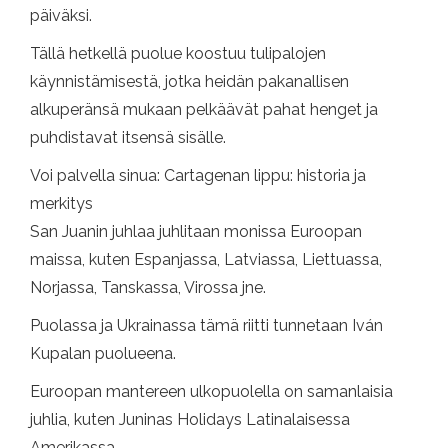
päiväksi.
Tällä hetkellä puolue koostuu tulipalojen
käynnistämisestä, jotka heidän pakanallisen
alkuperänsä mukaan pelkäävät pahat henget ja
puhdistavat itsensä sisälle.
Voi palvella sinua: Cartagenan lippu: historia ja
merkitys
San Juanin juhlaa juhlitaan monissa Euroopan
maissa, kuten Espanjassa, Latviassa, Liettuassa,
Norjassa, Tanskassa, Virossa jne.
Puolassa ja Ukrainassa tämä riitti tunnetaan Iván
Kupalan puolueena.
Euroopan mantereen ulkopuolella on samanlaisia ​​
juhlia, kuten Juninas Holidays Latinalaisessa
Amerikassa.