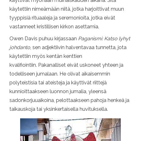
käyttivät myöhään muinaiskauden aikana. Sitä
käytettiin nimeämään niitä, jotka harjoittivat muun
tyyppisiä rituaaleja ja seremonioita, jotka eivät
vastanneet kristillisen kirkon asettamia.
Owen Davis puhuu kirjassaan
Paganismi: Katso lyhyt
johdanto
, sen adjektiivin halventavaa tunnetta, jota
käytettiin myös kentän kenttien
kvalifiointiin. Pakanalliset eivät uskoneet yhteen ja
todelliseen jumalaan. He olivat aikaisemmin
polyteistisia tai ateisteja ja käyttivät riittejä
kunnioittaakseen luonnon jumalia, yleensä
sadonkorjuuaikoina, pelottaakseen pahoja henkeä ja
taikauskoja tai yksinkertaisella huvituksella.