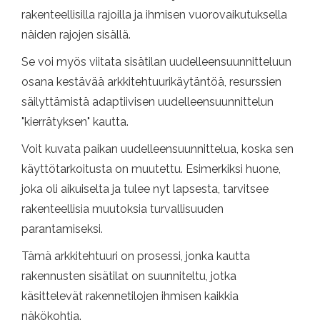
rakenteellisilla rajoilla ja ihmisen vuorovaikutuksella
näiden rajojen sisällä.
Se voi myös viitata sisätilan uudelleensuunnitteluun
osana kestävää arkkitehtuurikäytäntöä, resurssien
säilyttämistä adaptiivisen uudelleensuunnittelun
"kierrätyksen" kautta.
Voit kuvata paikan uudelleensuunnittelua, koska sen
käyttötarkoitusta on muutettu. Esimerkiksi huone,
joka oli aikuiselta ja tulee nyt lapsesta, tarvitsee
rakenteellisia muutoksia turvallisuuden
parantamiseksi.
Tämä arkkitehtuuri on prosessi, jonka kautta
rakennusten sisätilat on suunniteltu, jotka
käsittelevät rakennetilojen ihmisen kaikkia
näkökohtia.