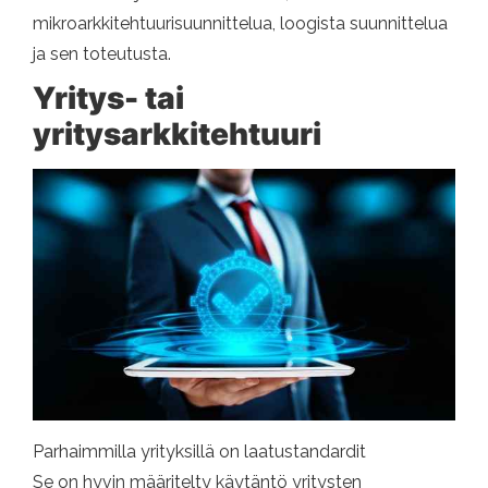
mikroarkkitehtuurisuunnittelua, loogista suunnittelua
ja sen toteutusta.
Yritys- tai
yritysarkkitehtuuri
Parhaimmilla yrityksillä on laatustandardit
Se on hyvin määritelty käytäntö yritysten