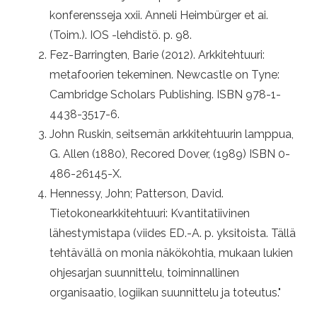
konferensseja xxii. Anneli Heimbürger et ai.
(Toim.). IOS -lehdistö. p. 98.
Fez-Barringten, Barie (2012). Arkkitehtuuri:
metafoorien tekeminen. Newcastle on Tyne:
Cambridge Scholars Publishing. ISBN 978-1-
4438-3517-6.
John Ruskin, seitsemän arkkitehtuurin lamppua,
G. Allen (1880), Recored Dover, (1989) ISBN 0-
486-26145-X.
Hennessy, John; Patterson, David.
Tietokonearkkitehtuuri: Kvantitatiivinen
lähestymistapa (viides ED.-A. p. yksitoista. Tällä
tehtävällä on monia näkökohtia, mukaan lukien
ohjesarjan suunnittelu, toiminnallinen
organisaatio, logiikan suunnittelu ja toteutus."