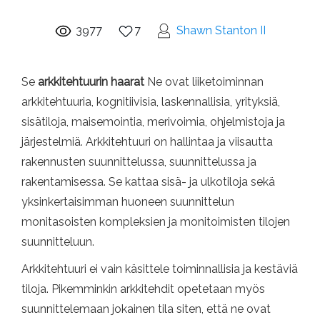
3977
7
Shawn Stanton II
Se
arkkitehtuurin haarat
Ne ovat liiketoiminnan
arkkitehtuuria, kognitiivisia, laskennallisia, yrityksiä,
sisätiloja, maisemointia, merivoimia, ohjelmistoja ja
järjestelmiä. Arkkitehtuuri on hallintaa ja viisautta
rakennusten suunnittelussa, suunnittelussa ja
rakentamisessa. Se kattaa sisä- ja ulkotiloja sekä
yksinkertaisimman huoneen suunnittelun
monitasoisten kompleksien ja monitoimisten tilojen
suunnitteluun.
Arkkitehtuuri ei vain käsittele toiminnallisia ja kestäviä
tiloja. Pikemminkin arkkitehdit opetetaan myös
suunnittelemaan jokainen tila siten, että ne ovat