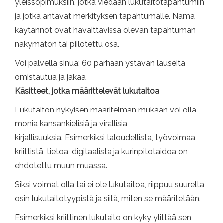
yleissopimuksiin, jotka viedään lukutaitotapahtumiin
ja jotka antavat merkityksen tapahtumalle. Nämä
käytännöt ovat havaittavissa olevan tapahtuman
näkymätön tai piilotettu osa.
Voi palvella sinua: 60 parhaan ystävän lauseita
omistautua ja jakaa
Käsitteet, jotka määrittelevät lukutaitoa
Lukutaiton nykyisen määritelmän mukaan voi olla
monia kansankielisiä ja virallisia
kirjallisuuksia. Esimerkiksi taloudellista, työvoimaa,
kriittistä, tietoa, digitaalista ja kurinpitotaidoa on
ehdotettu muun muassa.
Siksi voimat olla tai ei ole lukutaitoa, riippuu suurelta
osin lukutaitotyypistä ja siitä, miten se määritetään.
Esimerkiksi kriittinen lukutaito on kyky ylittää sen,