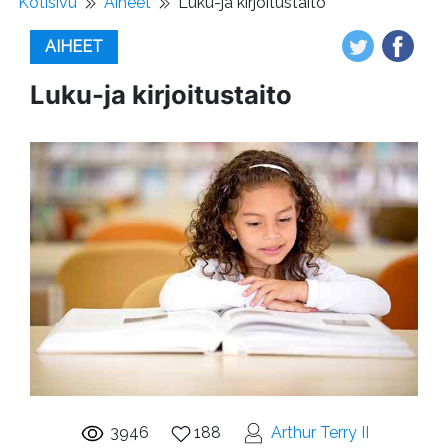
Kotisivu
Aiheet
Luku-ja kirjoitustaito
AIHEET
Luku-ja kirjoitustaito
3946
188
Arthur Terry II