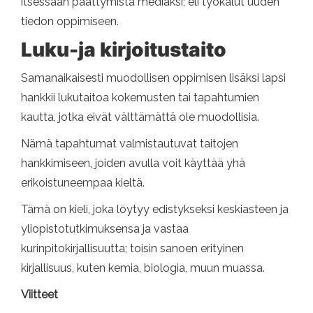
itsessään päättymistä mediaksi; eli työkalut uuden
tiedon oppimiseen.
Luku-ja kirjoitustaito
Samanaikaisesti muodollisen oppimisen lisäksi lapsi
hankkii lukutaitoa kokemusten tai tapahtumien
kautta, jotka eivät välttämättä ole muodollisia.
Nämä tapahtumat valmistautuvat taitojen
hankkimiseen, joiden avulla voit käyttää yhä
erikoistuneempaa kieltä.
Tämä on kieli, joka löytyy edistykseksi keskiasteen ja
yliopistotutkimuksensa ja vastaa
kurinpitokirjallisuutta; toisin sanoen erityinen
kirjallisuus, kuten kemia, biologia, muun muassa.
Viitteet