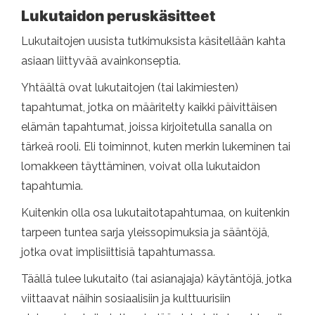
Lukutaidon peruskäsitteet
Lukutaitojen uusista tutkimuksista käsitellään kahta
asiaan liittyvää avainkonseptia.
Yhtäältä ovat lukutaitojen (tai lakimiesten)
tapahtumat, jotka on määritelty kaikki päivittäisen
elämän tapahtumat, joissa kirjoitetulla sanalla on
tärkeä rooli. Eli toiminnot, kuten merkin lukeminen tai
lomakkeen täyttäminen, voivat olla lukutaidon
tapahtumia.
Kuitenkin olla osa lukutaitotapahtumaa, on kuitenkin
tarpeen tuntea sarja yleissopimuksia ja sääntöjä,
jotka ovat implisiittisiä tapahtumassa.
Täällä tulee lukutaito (tai asianajaja) käytäntöjä, jotka
viittaavat näihin sosiaalisiin ja kulttuurisiin