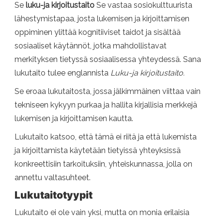
Se
luku-ja kirjoitustaito
Se vastaa sosiokulttuurista
lähestymistapaa, josta lukemisen ja kirjoittamisen
oppiminen ylittää kognitiiviset taidot ja sisältää
sosiaaliset käytännöt, jotka mahdollistavat
merkityksen tietyssä sosiaalisessa yhteydessä. Sana
lukutaito tulee englannista
Luku-ja kirjoitustaito.
Se eroaa lukutaitosta, jossa jälkimmäinen viittaa vain
tekniseen kykyyn purkaa ja hallita kirjallisia merkkejä
lukemisen ja kirjoittamisen kautta.
Lukutaito katsoo, että tämä ei riitä ja että lukemista
ja kirjoittamista käytetään tietyissä yhteyksissä
konkreettisiin tarkoituksiin, yhteiskunnassa, jolla on
annettu valtasuhteet.
Lukutaitotyypit
Lukutaito ei ole vain yksi, mutta on monia erilaisia ​​