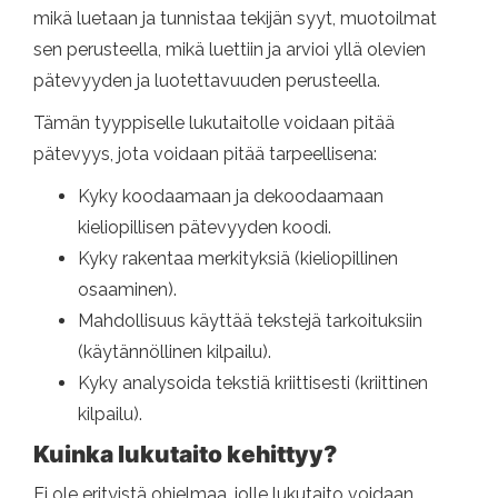
mikä luetaan ja tunnistaa tekijän syyt, muotoilmat
sen perusteella, mikä luettiin ja arvioi yllä olevien
pätevyyden ja luotettavuuden perusteella.
Tämän tyyppiselle lukutaitolle voidaan pitää
pätevyys, jota voidaan pitää tarpeellisena:
Kyky koodaamaan ja dekoodaamaan
kieliopillisen pätevyyden koodi.
Kyky rakentaa merkityksiä (kieliopillinen
osaaminen).
Mahdollisuus käyttää tekstejä tarkoituksiin
(käytännöllinen kilpailu).
Kyky analysoida tekstiä kriittisesti (kriittinen
kilpailu).
Kuinka lukutaito kehittyy?
Ei ole erityistä ohjelmaa, jolle lukutaito voidaan