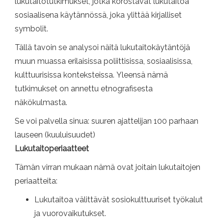
lukutaitotutkimukset, jotka korostavat lukutaitoa
sosiaalisena käytännössä, joka ylittää kirjalliset
symbolit.
Tällä tavoin se analysoi näitä lukutaitokäytäntöjä
muun muassa erilaisissa poliittisissa, sosiaalisissa,
kulttuurisissa konteksteissa. Yleensä nämä
tutkimukset on annettu etnografisesta
näkökulmasta.
Se voi palvella sinua: suuren ajattelijan 100 parhaan
lauseen (kuuluisuudet)
Lukutaitoperiaatteet
Tämän virran mukaan nämä ovat joitain lukutaitojen
periaatteita:
Lukutaitoa välittävät sosiokulttuuriset työkalut
ja vuorovaikutukset.