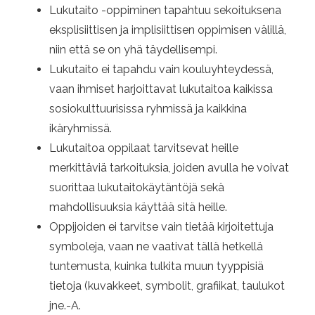
Lukutaito -oppiminen tapahtuu sekoituksena
eksplisiittisen ja implisiittisen oppimisen välillä,
niin että se on yhä täydellisempi.
Lukutaito ei tapahdu vain kouluyhteydessä,
vaan ihmiset harjoittavat lukutaitoa kaikissa
sosiokulttuurisissa ryhmissä ja kaikkina
ikäryhmissä.
Lukutaitoa oppilaat tarvitsevat heille
merkittäviä tarkoituksia, joiden avulla he voivat
suorittaa lukutaitokäytäntöjä sekä
mahdollisuuksia käyttää sitä heille.
Oppijoiden ei tarvitse vain tietää kirjoitettuja
symboleja, vaan ne vaativat tällä hetkellä
tuntemusta, kuinka tulkita muun tyyppisiä
tietoja (kuvakkeet, symbolit, grafiikat, taulukot
jne.-A.