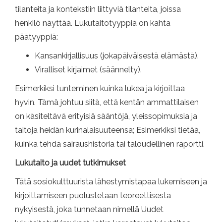
tilanteita ja kontekstiin liittyviä tilanteita, joissa
henkilö näyttää. Lukutaitotyyppiä on kahta
päätyyppiä:
Kansankirjallisuus (jokapäiväisestä elämästä).
Viralliset kirjaimet (säännelty).
Esimerkiksi tunteminen kuinka lukea ja kirjoittaa
hyvin. Tämä johtuu siitä, että kentän ammattilaisen
on käsiteltävä erityisiä sääntöjä, yleissopimuksia ja
taitoja heidän kurinalaisuuteensa; Esimerkiksi tietää,
kuinka tehdä sairaushistoria tai taloudellinen raportti.
Lukutaito ja uudet tutkimukset
Tätä sosiokulttuurista lähestymistapaa lukemiseen ja
kirjoittamiseen puolustetaan teoreettisesta
nykyisestä, joka tunnetaan nimellä Uudet