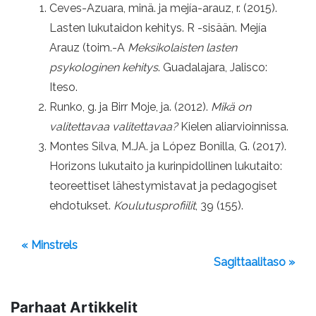
Ceves-Azuara, minä. ja mejía-arauz, r. (2015).
Lasten lukutaidon kehitys. R -sisään. Mejía
Arauz (toim.-A
Meksikolaisten lasten
psykologinen kehitys
. Guadalajara, Jalisco:
Iteso.
Runko, g. ja Birr Moje, ja. (2012).
Mikä on
valitettavaa valitettavaa?
Kielen aliarvioinnissa.
Montes Silva, M.JA. ja López Bonilla, G. (2017).
Horizons lukutaito ja kurinpidollinen lukutaito:
teoreettiset lähestymistavat ja pedagogiset
ehdotukset.
Koulutusprofiilit
, 39 (155).
« Minstrels
Sagittaalitaso »
Parhaat Artikkelit