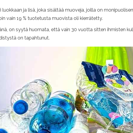
i luokkaan ja lisä, joka sisältää muoveja, joilla on monipuoli
in vain 19 % tuotetusta muovista oli kierrätetty.
änä, on syytä huomata, että vain 30 vuotta sitten ihmisten ku
distystä on tapahtunut.