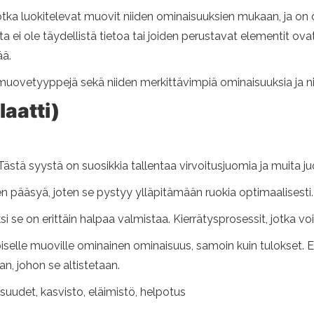
jotka luokitelevat muovit niiden ominaisuuksien mukaan, ja on
ei ole täydellistä tietoa tai joiden perustavat elementit ovat n
ää.
ovetyyppejä sekä niiden merkittävimpiä ominaisuuksia ja ni
laatti)
Tästä syystä on suosikkia tallentaa virvoitusjuomia ja muita j
ääsyä, joten se pystyy ylläpitämään ruokia optimaalisesti.
si se on erittäin halpaa valmistaa. Kierrätysprosessit, jotka vo
le muoville ominainen ominaisuus, samoin kuin tulokset. Esit
, johon se altistetaan.
suudet, kasvisto, eläimistö, helpotus