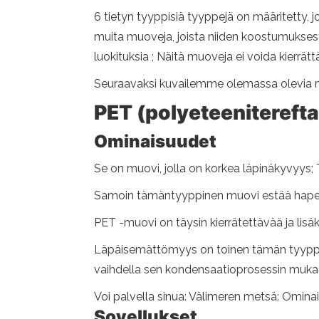
6 tietyn tyyppisiä tyyppejä on määritetty, 
muita muoveja, joista niiden koostumuksesta 
luokituksia ; Näitä muoveja ei voida kierrätt
Seuraavaksi kuvailemme olemassa olevia mu
PET (polyeteeniterefta
Ominaisuudet
Se on muovi, jolla on korkea läpinäkyvyys; 
Samoin tämäntyyppinen muovi estää hapen p
PET -muovi on täysin kierrätettävää ja lisäk
Läpäisemättömyys on toinen tämän tyyppisel
vaihdella sen kondensaatioprosessin mukaan
Voi palvella sinua: Välimeren metsä: Ominai
Sovellukset