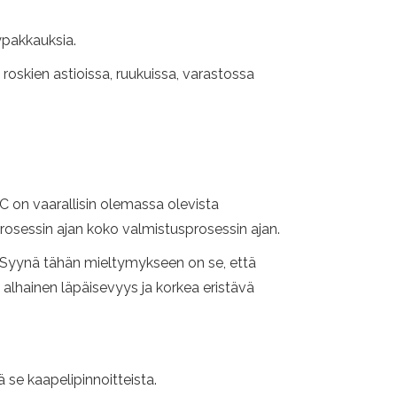
ypakkauksia.
roskien astioissa, ruukuissa, varastossa
VC on vaarallisin olemassa olevista
rosessin ajan koko valmistusprosessin ajan.
. Syynä tähän mieltymykseen on se, että
, alhainen läpäisevyys ja korkea eristävä
 se kaapelipinnoitteista.