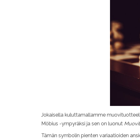
Jokaisella kuluttamallamme muovituotteell
Möbius -ympyräksi ja sen on luonut
Muovit
Tämän symbolin pienten variaatioiden ansio