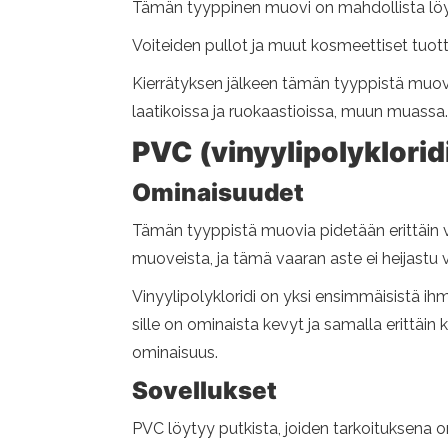
Tämän tyyppinen muovi on mahdollista löyt
Voiteiden pullot ja muut kosmeettiset tuot
Kierrätyksen jälkeen tämän tyyppistä muovia
laatikoissa ja ruokaastioissa, muun muassa.
PVC (vinyylipolyklorid
Ominaisuudet
Tämän tyyppistä muovia pidetään erittäin va
muoveista, ja tämä vaaran aste ei heijastu
Vinyylipolykloridi on yksi ensimmäisistä i
sille on ominaista kevyt ja samalla erittäin
ominaisuus.
Sovellukset
PVC löytyy putkista, joiden tarkoituksena o