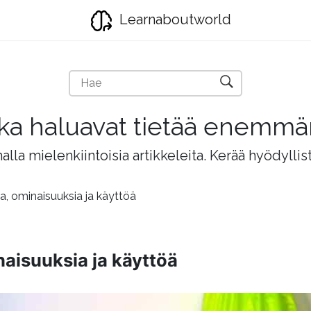
Learnaboutworld
jotka haluavat tietää enemm
lla mielenkiintoisia artikkeleita. Kerää hyödyllis
a, ominaisuuksia ja käyttöä
naisuuksia ja käyttöä