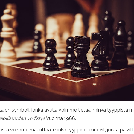
a on symboli, jonka avulla voimme tietää, minkä tyyppistä m
eollisuuden yhdistys
Vuonna 1988.
sta voimme määrittää, minkä tyyppiset muovit, joista päivitt