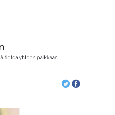
än
tä tietoa yhteen paikkaan