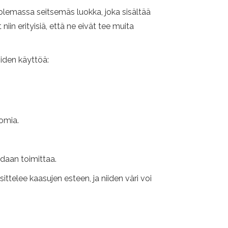
 olemassa seitsemäs luokka, joka sisältää
iin erityisiä, että ne eivät tee muita
iden käyttöä:
uomia.
idaan toimittaa.
telee kaasujen esteen, ja niiden väri voi