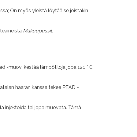
ssa; On myös yleistä löytää se joistakin
yteaineista
Makuupussit
.
ad -muovi kestää lämpötiloja jopa 120 ° C:
matalan haaran kanssa tekee PEAD -
illa injektoida tai jopa muovata. Tämä