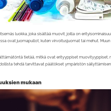
itsemäs luokka, joka sisältää muovit, joilla on erityisominais
ssa ovat juomapullot, kuten virvoitusjuomat tai mehut. Muun t
älttämätöntä tietää, mitkä ovat erityyppiset muovityyppiset,
dollista tehdä tarvittavat päätökset ympäristön säilyttämisen
suuksien mukaan