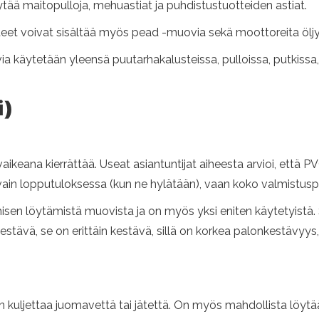
ää maitopulloja, mehuastiat ja puhdistustuotteiden astiat.
teet voivat sisältää myös pead -muovia sekä moottoreita ölj
 käytetään yleensä puutarhakalusteissa, pulloissa, putkissa, 
i)
ikeana kierrättää. Useat asiantuntijat aiheesta arvioi, että P
 vain lopputuloksessa (kun ne hylätään), vaan koko valmistusp
hmisen löytämistä muovista ja on myös yksi eniten käytetyistä
 kestävä, se on erittäin kestävä, sillä on korkea palonkestävyys
n kuljettaa juomavettä tai jätettä. On myös mahdollista löytää