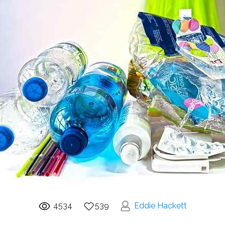
4534
539
Eddie Hackett