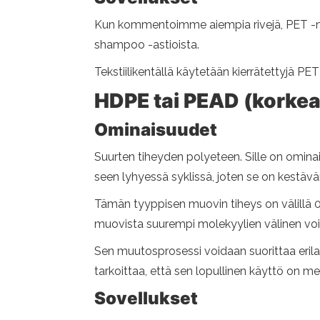
Kun kommentoimme aiempia rivejä, PET -muov
shampoo -astioista.
Tekstiilikentällä käytetään kierrätettyjä PE
HDPE tai PEAD (korkea
Ominaisuudet
Suurten tiheyden polyeteen. Sille on ominai
seen lyhyessä syklissä, joten se on kestäv
Tämän tyyppisen muovin tiheys on välillä 
muovista suurempi molekyylien välinen voi
Sen muutosprosessi voidaan suorittaa erilais
tarkoittaa, että sen lopullinen käyttö on m
Sovellukset