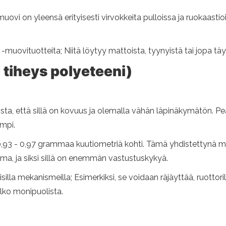
i on yleensä erityisesti virvokkeita pulloissa ja ruokaastioi
T -muovituotteita; Niitä löytyy mattoista, tyynyistä tai jopa tä
 tiheys polyeteeni)
sta, että sillä on kovuus ja olemalla vähän läpinäkymätön. Pe
ämpi.
0,93 - 0,97 grammaa kuutiometriä kohti. Tämä yhdistettynä 
ma, ja siksi sillä on enemmän vastustuskykyä.
illa mekanismeilla; Esimerkiksi, se voidaan räjäyttää, ruottor
elko monipuolista.