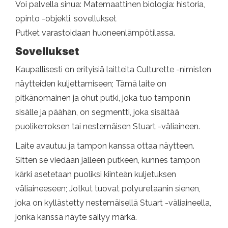
Voi palvella sinua: Matemaattinen biologia: historia,
opinto -objekti, sovellukset
Putket varastoidaan huoneenlämpötilassa.
Sovellukset
Kaupallisesti on erityisiä laitteita Culturette -nimisten
näytteiden kuljettamiseen; Tämä laite on
pitkänomainen ja ohut putki, joka tuo tamponin
sisälle ja päähän, on segmentti, joka sisältää
puolikerroksen tai nestemäisen Stuart -väliaineen.
Laite avautuu ja tampon kanssa ottaa näytteen.
Sitten se viedään jälleen putkeen, kunnes tampon
kärki asetetaan puoliksi kiinteän kuljetuksen
väliaineeseen; Jotkut tuovat polyuretaanin sienen,
joka on kyllästetty nestemäisellä Stuart -väliaineella,
jonka kanssa näyte säilyy märkä.