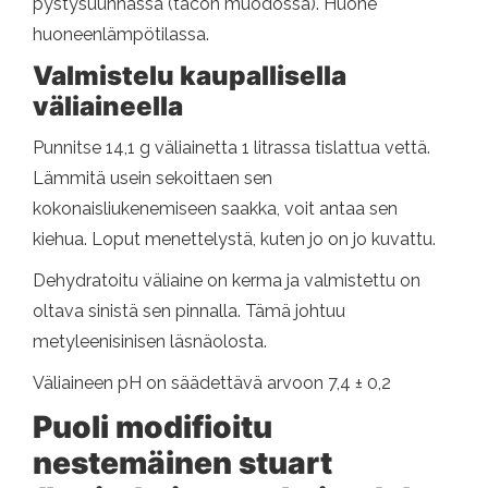
pystysuunnassa (tacon muodossa). Huone
huoneenlämpötilassa.
Valmistelu kaupallisella
väliaineella
Punnitse 14,1 g väliainetta 1 litrassa tislattua vettä.
Lämmitä usein sekoittaen sen
kokonaisliukenemiseen saakka, voit antaa sen
kiehua. Loput menettelystä, kuten jo on jo kuvattu.
Dehydratoitu väliaine on kerma ja valmistettu on
oltava sinistä sen pinnalla. Tämä johtuu
metyleenisinisen läsnäolosta.
Väliaineen pH on säädettävä arvoon 7,4 ± 0,2
Puoli modifioitu
nestemäinen stuart