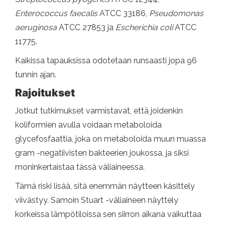
Enterococcus faecalis
ATCC 33186,
Pseudomonas
aeruginosa
ATCC 27853 ja
Escherichia coli
ATCC
11775.
Kaikissa tapauksissa odotetaan runsaasti jopa 96
tunnin ajan.
Rajoitukset
Jotkut tutkimukset varmistavat, että joidenkin
koliformien avulla voidaan metaboloida
glycefosfaattia, joka on metaboloida muun muassa
gram -negatiivisten bakteerien joukossa, ja siksi
moninkertaistaa tässä väliaineessa.
Tämä riski lisää, sitä enemmän näytteen käsittely
viivästyy. Samoin Stuart -väliaineen näyttely
korkeissa lämpötiloissa sen siirron aikana vaikuttaa