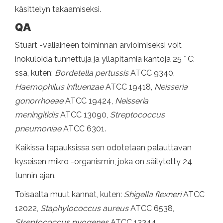
käsittelyn takaamiseksi.
QA
Stuart -väliaineen toiminnan arvioimiseksi voit
inokuloida tunnettuja ja ylläpitämiä kantoja 25 ° C:
ssa, kuten:
Bordetella pertussis
ATCC 9340,
Haemophilus influenzae
ATCC 19418,
Neisseria
gonorrhoeae
ATCC 19424,
Neisseria
meningitidis
ATCC 13090,
Streptococcus
pneumoniae
ATCC 6301.
Kaikissa tapauksissa sen odotetaan palauttavan
kyseisen mikro -organismin, joka on säilytetty 24
tunnin ajan.
Toisaalta muut kannat, kuten:
Shigella flexneri
ATCC
12022,
Staphylococcus aureus
ATCC 6538,
Streptococcus pyogenes
ATCC 12344,