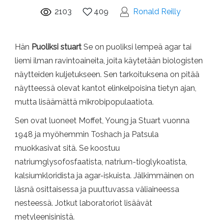
2103
409
Ronald Reilly
Hän
Puoliksi stuart
Se on puoliksi lempeä agar tai
liemi ilman ravintoaineita, joita käytetään biologisten
näytteiden kuljetukseen. Sen tarkoituksena on pitää
näytteessä olevat kantot elinkelpoisina tietyn ajan,
mutta lisäämättä mikrobipopulaatiota.
Sen ovat luoneet Moffet, Young ja Stuart vuonna
1948 ja myöhemmin Toshach ja Patsula
muokkasivat sitä. Se koostuu
natriumglysofosfaatista, natrium-tioglykoatista,
kalsiumkloridista ja agar-iskuista. Jälkimmäinen on
läsnä osittaisessa ja puuttuvassa väliaineessa
nesteessä. Jotkut laboratoriot lisäävät
metyleenisinistä.