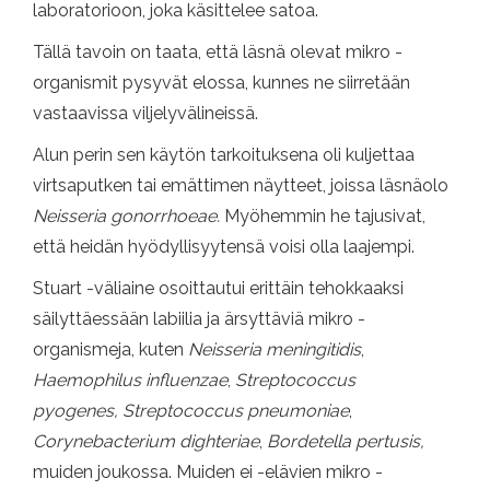
laboratorioon, joka käsittelee satoa.
Tällä tavoin on taata, että läsnä olevat mikro -
organismit pysyvät elossa, kunnes ne siirretään
vastaavissa viljelyvälineissä.
Alun perin sen käytön tarkoituksena oli kuljettaa
virtsaputken tai emättimen näytteet, joissa läsnäolo
Neisseria gonorrhoeae.
Myöhemmin he tajusivat,
että heidän hyödyllisyytensä voisi olla laajempi.
Stuart -väliaine osoittautui erittäin tehokkaaksi
säilyttäessään labiilia ja ärsyttäviä mikro -
organismeja, kuten
Neisseria
meningitidis
,
Haemophilus influenzae
,
Streptococcus
pyogenes
,
Streptococcus pneumoniae
,
Corynebacterium dighteriae
,
Bordetella pertusis
,
muiden joukossa. Muiden ei -elävien mikro -