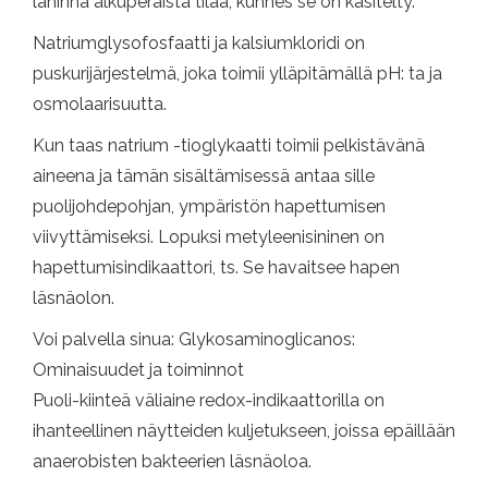
lähinnä alkuperäistä tilaa, kunnes se on käsitelty.
Natriumglysofosfaatti ja kalsiumkloridi on
puskurijärjestelmä, joka toimii ylläpitämällä pH: ta ja
osmolaarisuutta.
Kun taas natrium -tioglykaatti toimii pelkistävänä
aineena ja tämän sisältämisessä antaa sille
puolijohdepohjan, ympäristön hapettumisen
viivyttämiseksi. Lopuksi metyleenisininen on
hapettumisindikaattori, ts. Se havaitsee hapen
läsnäolon.
Voi palvella sinua: Glykosaminoglicanos:
Ominaisuudet ja toiminnot
Puoli-kiinteä väliaine redox-indikaattorilla on
ihanteellinen näytteiden kuljetukseen, joissa epäillään
anaerobisten bakteerien läsnäoloa.