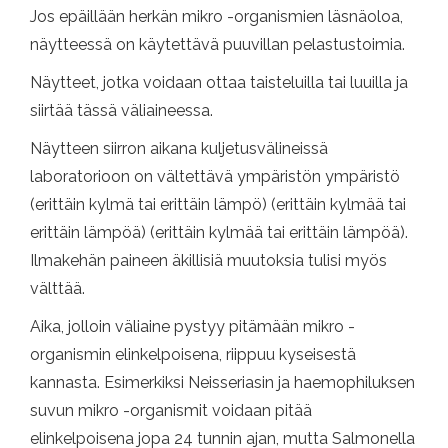
Jos epäillään herkän mikro -organismien läsnäoloa,
näytteessä on käytettävä puuvillan pelastustoimia.
Näytteet, jotka voidaan ottaa taisteluilla tai luuilla ja
siirtää tässä väliaineessa.
Näytteen siirron aikana kuljetusvälineissä
laboratorioon on vältettävä ympäristön ympäristö
(erittäin kylmä tai erittäin lämpö) (erittäin kylmää tai
erittäin lämpöä) (erittäin kylmää tai erittäin lämpöä).
Ilmakehän paineen äkillisiä muutoksia tulisi myös
välttää.
Aika, jolloin väliaine pystyy pitämään mikro -
organismin elinkelpoisena, riippuu kyseisestä
kannasta. Esimerkiksi Neisseriasin ja haemophiluksen
suvun mikro -organismit voidaan pitää
elinkelpoisena jopa 24 tunnin ajan, mutta Salmonella