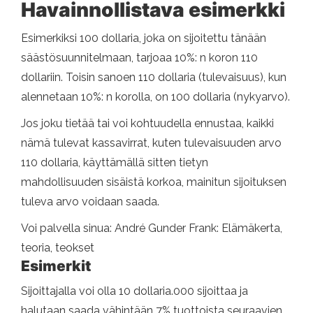
Havainnollistava esimerkki
Esimerkiksi 100 dollaria, joka on sijoitettu tänään
säästösuunnitelmaan, tarjoaa 10%: n koron 110
dollariin. Toisin sanoen 110 dollaria (tulevaisuus), kun
alennetaan 10%: n korolla, on 100 dollaria (nykyarvo).
Jos joku tietää tai voi kohtuudella ennustaa, kaikki
nämä tulevat kassavirrat, kuten tulevaisuuden arvo
110 dollaria, käyttämällä sitten tietyn
mahdollisuuden sisäistä korkoa, mainitun sijoituksen
tuleva arvo voidaan saada.
Voi palvella sinua: André Gunder Frank: Elämäkerta,
teoria, teokset
Esimerkit
Sijoittajalla voi olla 10 dollaria.000 sijoittaa ja
halutaan saada vähintään 7% tuottoista seuraavien