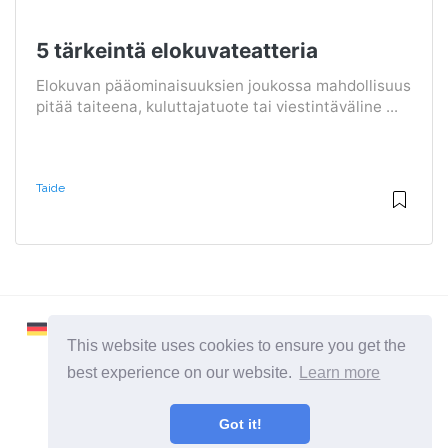
5 tärkeintä elokuvateatteria
Elokuvan pääominaisuuksien joukossa mahdollisuus
pitää taiteena, kuluttajatuote tai viestintäväline ...
Taide
This website uses cookies to ensure you get the
best experience on our website.
Learn more
2026 ©
Learnaboutworld
Got it!
Kaikki kategoriat