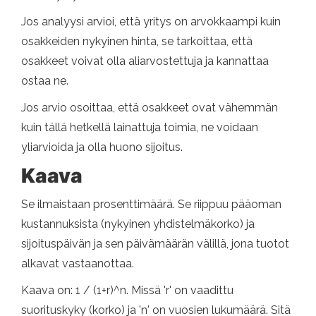
Jos analyysi arvioi, että yritys on arvokkaampi kuin
osakkeiden nykyinen hinta, se tarkoittaa, että
osakkeet voivat olla aliarvostettuja ja kannattaa
ostaa ne.
Jos arvio osoittaa, että osakkeet ovat vähemmän
kuin tällä hetkellä lainattuja toimia, ne voidaan
yliarvioida ja olla huono sijoitus.
Kaava
Se ilmaistaan ​​prosenttimäärä. Se riippuu pääoman
kustannuksista (nykyinen yhdistelmäkorko) ja
sijoituspäivän ja sen päivämäärän välillä, jona tuotot
alkavat vastaanottaa.
Kaava on: 1 / (1+r)^n. Missä 'r' on vaadittu
suorituskyky (korko) ja 'n' on vuosien lukumäärä. Sitä