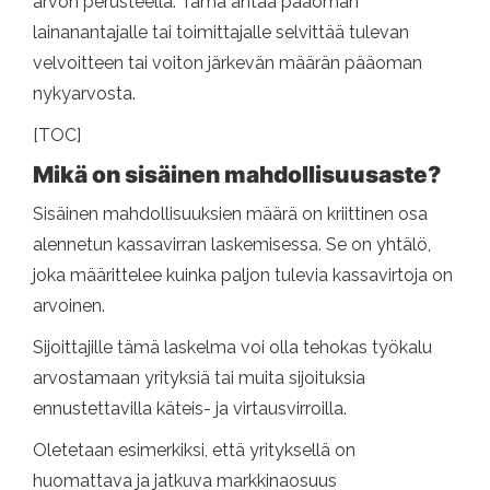
arvon perusteella. Tämä antaa pääoman
lainanantajalle tai toimittajalle selvittää tulevan
velvoitteen tai voiton järkevän määrän pääoman
nykyarvosta.
[TOC]
Mikä on sisäinen mahdollisuusaste?
Sisäinen mahdollisuuksien määrä on kriittinen osa
alennetun kassavirran laskemisessa. Se on yhtälö,
joka määrittelee kuinka paljon tulevia kassavirtoja on
arvoinen.
Sijoittajille tämä laskelma voi olla tehokas työkalu
arvostamaan yrityksiä tai muita sijoituksia
ennustettavilla käteis- ja virtausvirroilla.
Oletetaan esimerkiksi, että yrityksellä on
huomattava ja jatkuva markkinaosuus