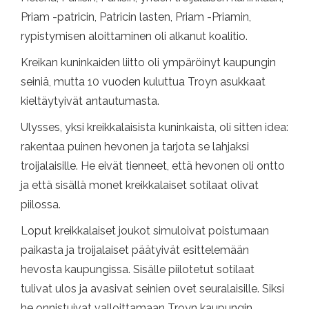
Priam -patricin, Patricin lasten, Priam -Priamin,
rypistymisen aloittaminen oli alkanut koalitio.
Kreikan kuninkaiden liitto oli ympäröinyt kaupungin
seiniä, mutta 10 vuoden kuluttua Troyn asukkaat
kieltäytyivät antautumasta.
Ulysses, yksi kreikkalaisista kuninkaista, oli sitten idea:
rakentaa puinen hevonen ja tarjota se lahjaksi
troijalaisille. He eivät tienneet, että hevonen oli ontto
ja että sisällä monet kreikkalaiset sotilaat olivat
piilossa.
Loput kreikkalaiset joukot simuloivat poistumaan
paikasta ja troijalaiset päätyivät esittelemään
hevosta kaupungissa. Sisälle piilotetut sotilaat
tulivat ulos ja avasivat seinien ovet seuralaisille. Siksi
he onnistuivat valloittamaan Troyn kaupungin.