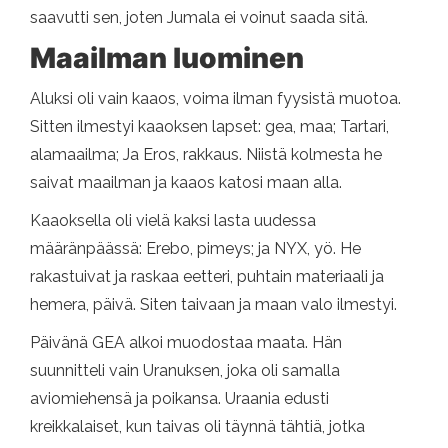
saavutti sen, joten Jumala ei voinut saada sitä.
Maailman luominen
Aluksi oli vain kaaos, voima ilman fyysistä muotoa.
Sitten ilmestyi kaaoksen lapset: gea, maa; Tartari,
alamaailma; Ja Eros, rakkaus. Niistä kolmesta he
saivat maailman ja kaaos katosi maan alla.
Kaaoksella oli vielä kaksi lasta uudessa
määränpäässä: Erebo, pimeys; ja NYX, yö. He
rakastuivat ja raskaa eetteri, puhtain materiaali ja
hemera, päivä. Siten taivaan ja maan valo ilmestyi.
Päivänä GEA alkoi muodostaa maata. Hän
suunnitteli vain Uranuksen, joka oli samalla
aviomiehensä ja poikansa. Uraania edusti
kreikkalaiset, kun taivas oli täynnä tähtiä, jotka