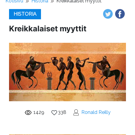
Kotisivu
Historia
Kreikkalaiset myyttit
HISTORIA
Kreikkalaiset myyttit
1429
338
Ronald Reilly