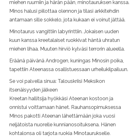
miehen ruumiin ja härän pään, minotauruksen kanssa.
Minos halusi piilottaa olennon ja tilasi arkkitehdin
antamaan sille sokkelo, jota kukaan ei voinut jättää.
Minotaurus vangittiin labyrinttiin. Jokaisen uuden
kuun kanssa kreetalaiset ruokkivat häntä uhratun
miehen lihaa. Muuten hirviö kylväsi terrorin alueella.
Eräänä päivänä Androgen, kuningas Minosin poika,
tapettiin Ateenassa osallistuessaan urheilukilpailuun.
Se voi palvella sinua: Talouskriisi Meksikon
itsenäisyyden jälkeen
Kreetan hallitsija hyökkäsi Ateenan kostoon ja
onnistui voittamaan hänet. Rauhansopimuksessa
Minos pakotti Ateenan lähettämään joka vuosi
neljätoista nuorelle kunnianosoituksena. Hänen
kohtalonsa oli tarjota ruokia Minotaurukselle.