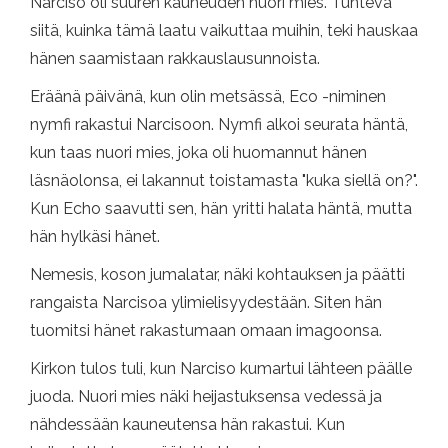
Narciso oli suuren kauneuden nuori mies. Tunteva
siitä, kuinka tämä laatu vaikuttaa muihin, teki hauskaa
hänen saamistaan ​​rakkauslausunnoista.
Eräänä päivänä, kun olin metsässä, Eco -niminen
nymfi rakastui Narcisoon. Nymfi alkoi seurata häntä,
kun taas nuori mies, joka oli huomannut hänen
läsnäolonsa, ei lakannut toistamasta "kuka siellä on?".
Kun Echo saavutti sen, hän yritti halata häntä, mutta
hän hylkäsi hänet.
Nemesis, koson jumalatar, näki kohtauksen ja päätti
rangaista Narcisoa ylimielisyydestään. Siten hän
tuomitsi hänet rakastumaan omaan imagoonsa.
Kirkon tulos tuli, kun Narciso kumartui lähteen päälle
juoda. Nuori mies näki heijastuksensa vedessä ja
nähdessään kauneutensa hän rakastui. Kun