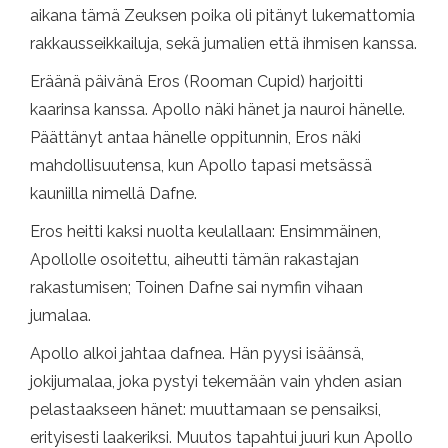
aikana tämä Zeuksen poika oli pitänyt lukemattomia
rakkausseikkailuja, sekä jumalien että ihmisen kanssa.
Eräänä päivänä Eros (Rooman Cupid) harjoitti
kaarinsa kanssa. Apollo näki hänet ja nauroi hänelle.
Päättänyt antaa hänelle oppitunnin, Eros näki
mahdollisuutensa, kun Apollo tapasi metsässä
kauniilla nimellä Dafne.
Eros heitti kaksi nuolta keulallaan: Ensimmäinen,
Apollolle osoitettu, aiheutti tämän rakastajan
rakastumisen; Toinen Dafne sai nymfin vihaan
jumalaa.
Apollo alkoi jahtaa dafnea. Hän pyysi isäänsä,
jokijumalaa, joka pystyi tekemään vain yhden asian
pelastaakseen hänet: muuttamaan se pensaiksi,
erityisesti laakeriksi. Muutos tapahtui juuri kun Apollo