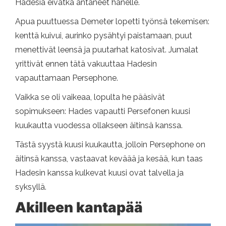
Hadesia eivätkä antaneet hänelle.
Apua puuttuessa Demeter lopetti työnsä tekemisen:
kenttä kuivui, aurinko pysähtyi paistamaan, puut
menettivät leensä ja puutarhat katosivat. Jumalat
yrittivät ennen tätä vakuuttaa Hadesin
vapauttamaan Persephone.
Vaikka se oli vaikeaa, lopulta he pääsivät
sopimukseen: Hades vapautti Persefonen kuusi
kuukautta vuodessa ollakseen äitinsä kanssa.
Tästä syystä kuusi kuukautta, jolloin Persephone on
äitinsä kanssa, vastaavat keväää ja kesää, kun taas
Hadesin kanssa kulkevat kuusi ovat talvella ja
syksyllä.
Akilleen kantapää