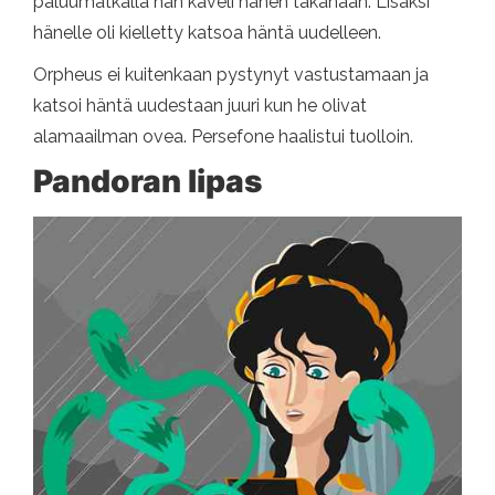
paluumatkalla hän käveli hänen takanaan. Lisäksi
hänelle oli kielletty katsoa häntä uudelleen.
Orpheus ei kuitenkaan pystynyt vastustamaan ja
katsoi häntä uudestaan ​​juuri kun he olivat
alamaailman ovea. Persefone haalistui tuolloin.
Pandoran lipas