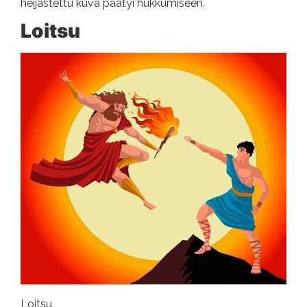
heijastettu kuva päätyi hukkumiseen.
Loitsu
Loitsu