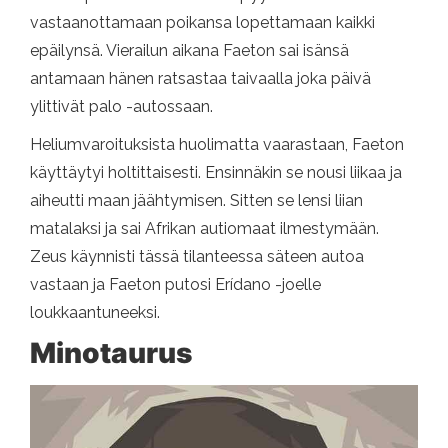
vastaanottamaan poikansa lopettamaan kaikki
epäilynsä. Vierailun aikana Faeton sai isänsä
antamaan hänen ratsastaa taivaalla joka päivä
ylittivät palo -autossaan.
Heliumvaroituksista huolimatta vaarastaan, Faeton
käyttäytyi holtittaisesti. Ensinnäkin se nousi liikaa ja
aiheutti maan jäähtymisen. Sitten se lensi liian
matalaksi ja sai Afrikan autiomaat ilmestymään.
Zeus käynnisti tässä tilanteessa säteen autoa
vastaan ​​ja Faeton putosi Erídano -joelle
loukkaantuneeksi.
Minotaurus