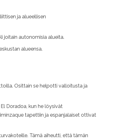
tisen ja alueellisen
i joitain autonomisia alueita.
 keskustan alueensa.
oilla. Osittain se helpotti valloitusta ja
 El Doradoa, kun he löysivät
inzaque tapettiin ja espanjalaiset ottivat
turvakoteille. Tämä aiheutti, että tämän