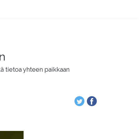
än
tä tietoa yhteen paikkaan