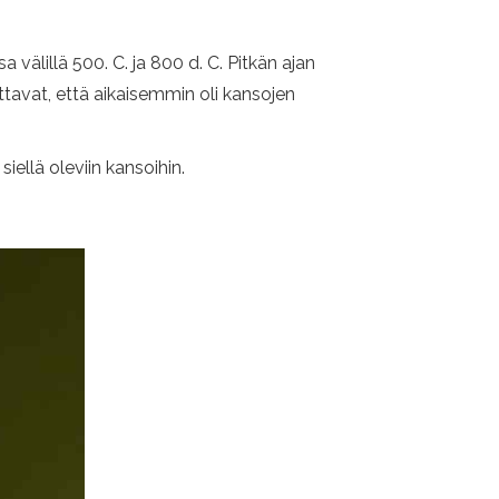
älillä 500. C. ja 800 d. C. Pitkän ajan
ittavat, että aikaisemmin oli kansojen
iellä oleviin kansoihin.