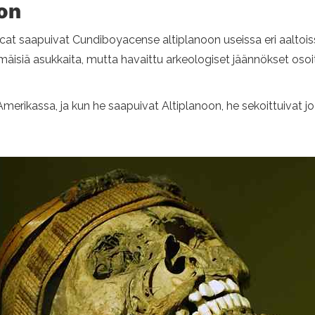
on
t saapuivat Cundiboyacense altiplanoon useissa eri aaltoissa v
immäisiä asukkaita, mutta havaittu arkeologiset jäännökset oso
erikassa, ja kun he saapuivat Altiplanoon, he sekoittuivat jo s