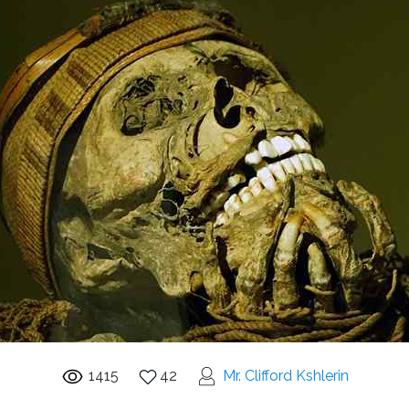
1415
42
Mr. Clifford Kshlerin