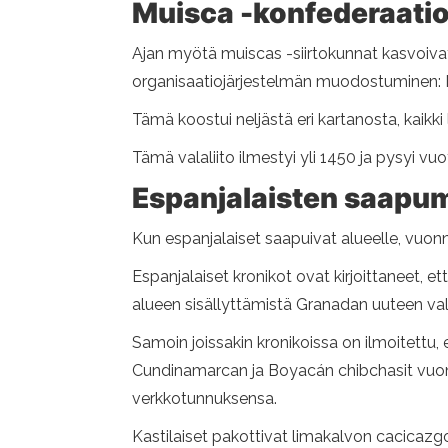
Muisca -konfederaati
Ajan myötä muiscas -siirtokunnat kasvoivat
organisaatiojärjestelmän muodostuminen: 
Tämä koostui neljästä eri kartanosta, kaikki 
Tämä valaliito ilmestyi yli 1450 ja pysyi v
Espanjalaisten saapu
Kun espanjalaiset saapuivat alueelle, vuonn
Espanjalaiset kronikot ovat kirjoittaneet, ett
alueen sisällyttämistä Granadan uuteen va
Samoin joissakin kronikoissa on ilmoitettu,
Cundinamarcan ja Boyacán chibchasit vuonna
verkkotunnuksensa.
Kastilaiset pakottivat limakalvon cacicazgo