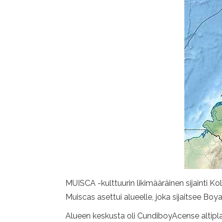
MUISCA -kulttuurin likimääräinen sijain
Muiscas asettui alueelle, joka sijaitsee B
Alueen keskusta oli CundiboyAcense altiplano