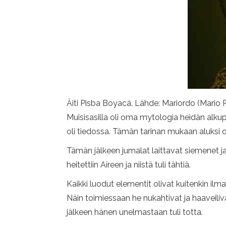
Äiti Pisba Boyacá. Lähde: Mariordo (Mari
Muisisasilla oli oma mytologia heidän alku
oli tiedossa. Tämän tarinan mukaan aluksi ol
Tämän jälkeen jumalat laittavat siemenet ja 
heitettiin Aíreen ja niistä tuli tähtiä.
Kaikki luodut elementit olivat kuitenkin ilm
Näin toimiessaan he nukahtivat ja haaveiliv
jälkeen hänen unelmastaan ​​tuli totta.