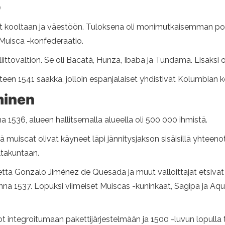
o
 kooltaan ja väestöön. Tuloksena oli monimutkaisemman poliit
Muisca -konfederaatio.
liittovaltion. Se oli Bacatá, Hunza, Ibaba ja Tundama. Lisäksi ol
uoteen 1541 saakka, jolloin espanjalaiset yhdistivät Kolumbian
minen
a 1536, alueen hallitsemalla alueella oli 500 000 ihmistä.
ä muiscat olivat käyneet läpi jännitysjakson sisäisillä yhteenott
ltakuntaan.
 että Gonzalo Jiménez de Quesada ja muut valloittajat etsivät
 1537. Lopuksi viimeiset Muiscas -kuninkaat, Sagipa ja Aquim
t integroitumaan pakettijärjestelmään ja 1500 -luvun lopulla 