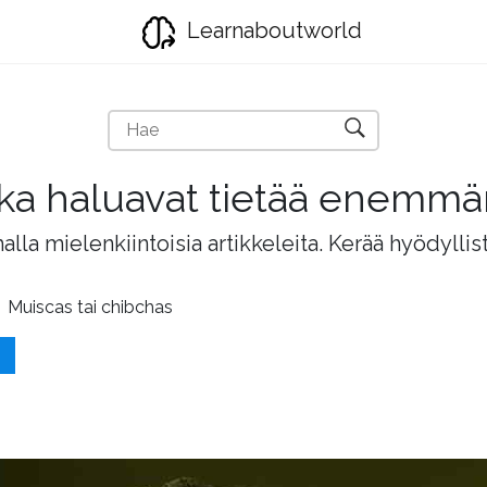
Learnaboutworld
jotka haluavat tietää enemm
lla mielenkiintoisia artikkeleita. Kerää hyödyllis
Muiscas tai chibchas