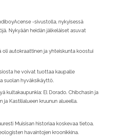
undiboyAcense -sivustolla, nykyisessä
öjä. Nykyään heidän jälkeläiset asuvat
 oli autokraattinen ja yhteiskunta koostui
siosta he voivat tuottaa kaupalle
 ja suolan hyväksikäyttö.
ttyä kultakaupunkia: El Dorado. Chibchasin ja
 ja Kastilialueen kruunun alueella.
uresti Muisisan historiaa koskevaa tietoa.
eologisten havaintojen kroonikkina.