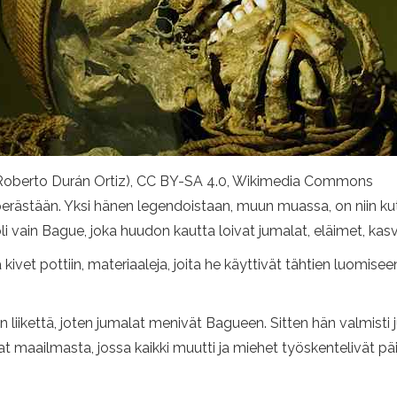
o Roberto Durán Ortiz), CC BY-SA 4.0, Wikimedia Commons
perästään. Yksi hänen legendoistaan, muun muassa, on niin k
i vain Bague, joka huudon kautta loivat jumalat, eläimet, kasvi
kivet pottiin, materiaaleja, joita he käyttivät tähtien luomise
an liikettä, joten jumalat menivät Bagueen. Sitten hän valmisti
at maailmasta, jossa kaikki muutti ja miehet työskentelivät p