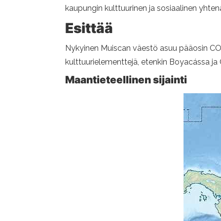
kaupungin kulttuurinen ja sosiaalinen yhtenä
Esittää
Nykyinen Muiscan väestö asuu pääosin COTA: 
kulttuurielementtejä, etenkin Boyacássa j
Maantieteellinen sijainti