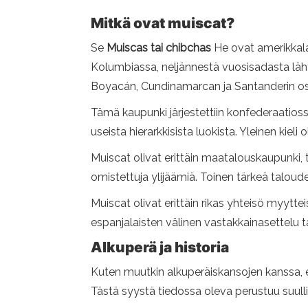
Mitkä ovat muiscat?
Se
Muiscas tai chibchas
He ovat amerikkalai
Kolumbiassa, neljännestä vuosisadasta lähti
Boyacán, Cundinamarcan ja Santanderin osa
Tämä kaupunki järjestettiin konfederaatioss
useista hierarkkisista luokista. Yleinen kie
Muiscat olivat erittäin maatalouskaupunki,
omistettuja ylijäämiä. Toinen tärkeä taloude
Muiscat olivat erittäin rikas yhteisö myyttei
espanjalaisten välinen vastakkainasettelu t
Alkuperä ja historia
Kuten muutkin alkuperäiskansojen kanssa, es
Tästä syystä tiedossa oleva perustuu suulli