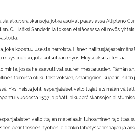
sia ​​alkuperäiskansoja, jotka asuivat pääasiassa Altiplano C
en. C. Lisäksi Sanderin laitoksen eteläosassa oli myös yhteis
stoilla.
a, joka koostuu useista herroista. Hänen hallitusjärjestelmänsä
li oli muysccubun, jota kutsutaan myös Muyscaksi tai lentää.
 toiminta, jossa he saavuttivat suuren mestaruuden. Tämän an
llinen toiminta oli kultakaivoksien, smaragdien, kuparin, hiilen
ssä. Yksi heistä johti espanjalaiset valloittajat etsimään väite
apahtui vuodesta 1537 ja päätti alkuperäiskansojen alistumisen
panjalaisten valloittajien materiaalin tuhoaminen rajoittaa su
seen perinteeseen, työhön joidenkin lähetyssaarnaajien ja ark