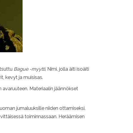
utsuttu
Bague -myytti
, Nimi, jolla äiti isoäiti
t, kevyt ja muisisas.
en avaruuteen. Materiaalin jäännökset
 juoman jumaluuksille niiden ottamiseksi.
äivittäisessä toiminnassaan. Heräämisen