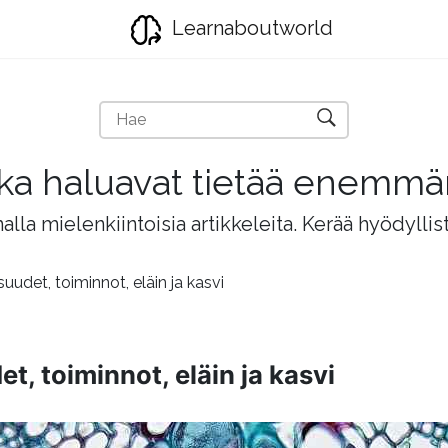
Learnaboutworld
jotka haluavat tietää enemm
lla mielenkiintoisia artikkeleita. Kerää hyödyllis
udet, toiminnot, eläin ja kasvi
, toiminnot, eläin ja kasvi