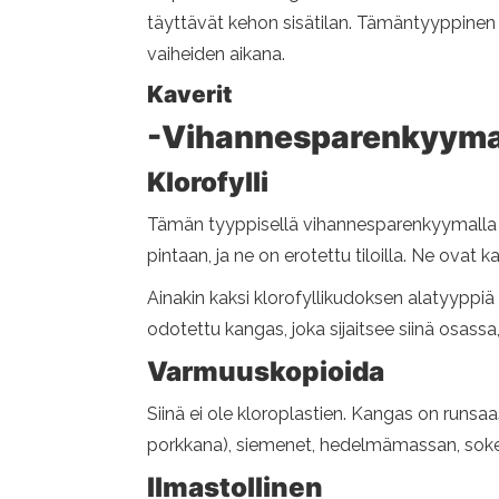
täyttävät kehon sisätilan. Tämäntyyppinen
vaiheiden aikana.
Kaverit
-Vihannesparenkyym
Klorofylli
Tämän tyyppisellä vihannesparenkyymalla o
pintaan, ja ne on erotettu tiloilla. Ne ovat k
Ainakin kaksi klorofyllikudoksen alatyyppiä
odotettu kangas, joka sijaitsee siinä osassa
Varmuuskopioida
Siinä ei ole kloroplastien. Kangas on runsaas
porkkana), siemenet, hedelmämassan, soke
Ilmastollinen