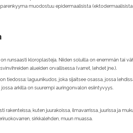
 parenkyyma muodostuu epidermaalisista (ektodermaalisista)
a
n runsaasti kloroplasteja. Niiden soluilla on enemmän tai vä
asvinvihreiden alueiden orvallisessa (varret, lehdet jne.).
 on tiedossa: laguunikudos, joka sijaitsee osassa, jossa lehdis
, jossa arkilla on suurempi auringonvalon esiintyvyys.
ti rakenteissa, kuten juurakoissa, ilmavarrissa, juurissa ja muk
riruokovarren, sirkkalehden, muun muassa.