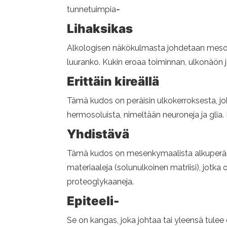
tunnetuimpia
-
Lihaksikas
Alkologisen näkökulmasta johdetaan mesode
luuranko. Kukin eroaa toiminnan, ulkonäö
Erittäin kireällä
Tämä kudos on peräisin ulkokerroksesta, jok
hermosoluista, nimeltään neuroneja ja gli
Yhdistävä
Tämä kudos on mesenkymaalista alkuperää (
materiaaleja (solunulkoinen matriisi), jotka 
proteoglykaaneja.
Epiteeli-
Se on kangas, joka johtaa tai yleensä tule