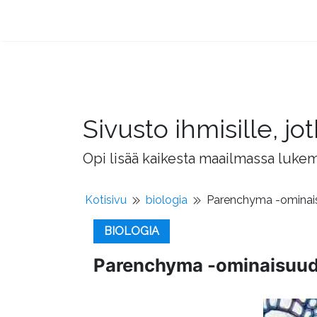
Sivusto ihmisille, 
Opi lisää kaikesta maailmassa lukema
Kotisivu
biologia
Parenchyma -ominaisu
BIOLOGIA
Parenchyma -ominaisuudet