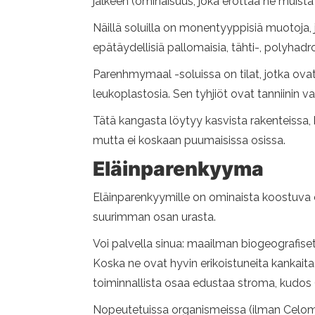
jälkeen (ominaisuus, joka erottaa ne muista
Näillä soluilla on monentyyppisiä muotoja, j
epätäydellisiä pallomaisia, tähti-, polyhad
Parenhmymaal -soluissa on tilat, jotka ovat 
leukoplastosia. Sen tyhjiöt ovat tanniinin 
Tätä kangasta löytyy kasvista rakenteissa, 
mutta ei koskaan puumaisissa osissa.
Eläinparenkyyma
Eläinparenkyymille on ominaista koostuva er
suurimman osan urasta.
Voi palvella sinua: maailman biogeografise
Koska ne ovat hyvin erikoistuneita kankaita
toiminnallista osaa edustaa stroma, kudos (n
Nopeutetuissa organismeissa (ilman Celomaa