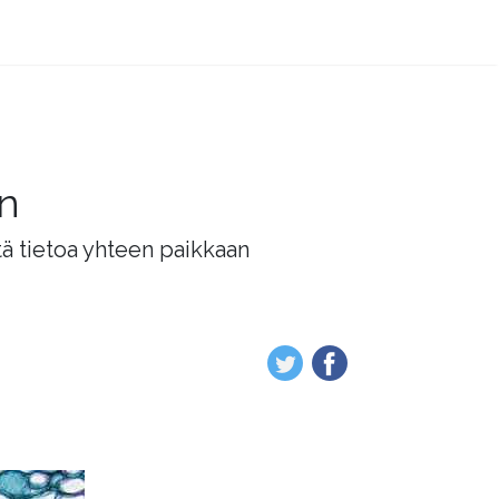
än
tä tietoa yhteen paikkaan