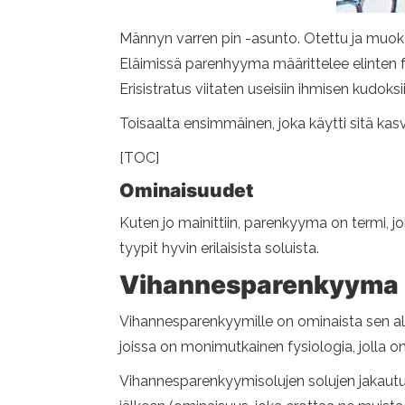
Männyn varren pin -asunto. Otettu ja muok
Eläimissä parenhyyma määrittelee elinten f
Erisistratus viitaten useisiin ihmisen kudoksii
Toisaalta ensimmäinen, joka käytti sitä kasvi
[TOC]
Ominaisuudet
Kuten jo mainittiin, parenkyyma on termi, jo
tyypit hyvin erilaisista soluista.
Vihannesparenkyyma
Vihannesparenkyymille on ominaista sen al
joissa on monimutkainen fysiologia, jolla on
Vihannesparenkyymisolujen solujen jakautum