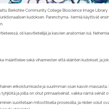
attu Berkshire Community College Bioscience Image Library -
unktionaalisen kudoksen. Parenchyma -termiä käyttivät ensin k
n.
tieteessä, oli kasvitieteilijä ja kasvien anatomian isä, Nehemia
ka määrittelee sekä vihannesten että eläinten kudokset, ja joka
hainen erikoistumisaste ja suurimman osan kasvin massasta. 
 tyhjiöitä ja joilla on ohut primaariseinät, vaikka nämä seinät 
inen suoritetaan mitoottisella prosessilla, ja niiden solut 