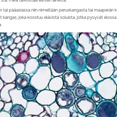
sta, mikä tarkoittaa elinten ainetta.
 tai pääasiassa niin nimeltään peruskangasta tai maaperän 
t kangas, joka koostuu elävistä soluista, jotka pysyvät eloss
.