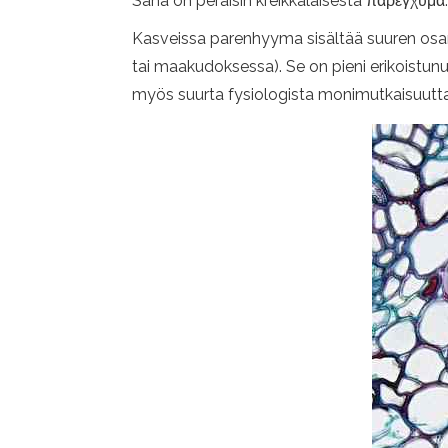
Sana on peräisin kreikkalaisesta παρέγχυμα: 
Kasveissa parenhyyma sisältää suuren osan
tai maakudoksessa). Se on pieni erikoistunu
myös suurta fysiologista monimutkaisuutta