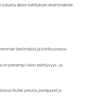
 soluista alkion kehityksen ensimmäisten
hemmän lieriömäistä ja kohtisuorassa
sä on pienempi valon esiintyvyys. Ja
uloissa (kuten peruna, punajuuret ja