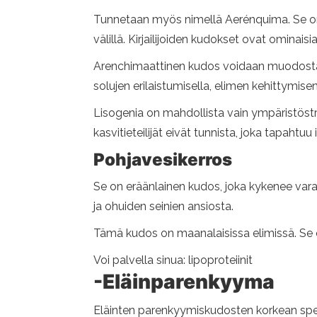
Tunnetaan myös nimellä Aerénquima. Se on e
välillä. Kirjailijoiden kudokset ovat ominaisi
Arenchimaattinen kudos voidaan muodostaa 
solujen erilaistumisella, elimen kehittymisen
Lisogenia on mahdollista vain ympäristöstr
kasvitieteilijät eivät tunnista, joka tapahtu
Pohjavesikerros
Se on eräänlainen kudos, joka kykenee vara
ja ohuiden seinien ansiosta.
Tämä kudos on maanalaisissa elimissä. Se on
Voi palvella sinua: lipoproteiinit
-Eläinparenkyyma
Eläinten parenkyymiskudosten korkean spesi