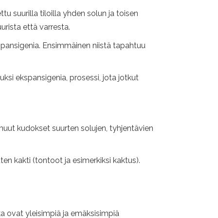
uurilla tiloilla yhden solun ja toisen
uurista että varresta.
spansigenia. Ensimmäinen niistä tapahtuu
si ekspansigenia, prosessi, jota jotkut
muut kudokset suurten solujen, tyhjentävien
n kakti (tontoot ja esimerkiksi kaktus).
ka ovat yleisimpiä ja emäksisimpiä