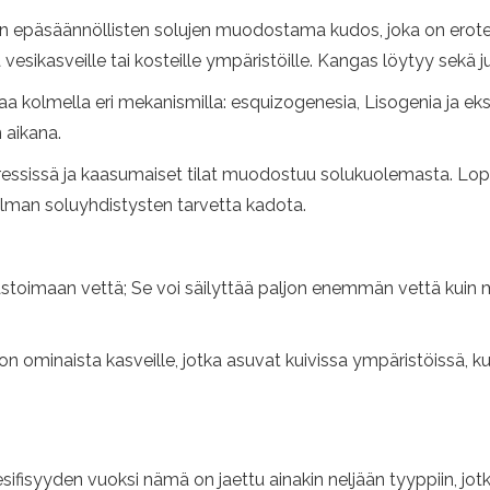
päsäännöllisten solujen muodostama kudos, joka on erotettu s
a ​​vesikasveille tai kosteille ympäristöille. Kangas löytyy sekä j
kolmella eri mekanismilla: esquizogenesia, Lisogenia ja ek
 aikana.
essissä ja kaasumaiset tilat muodostuu solukuolemasta. Lopuk
u ilman soluyhdistysten tarvetta kadota.
stoimaan vettä; Se voi säilyttää paljon enemmän vettä kuin 
 ominaista kasveille, jotka asuvat kuivissa ympäristöissä, kute
fisyyden vuoksi nämä on jaettu ainakin neljään tyyppiin, jot