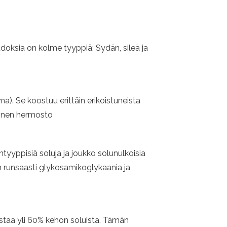
oksia on kolme tyyppiä; Sydän, sileä ja
). Se koostuu erittäin erikoistuneista
rinen hermosto
yppisiä soluja ja joukko solunulkoisia
 on runsaasti glykosamikoglykaania ja
staa yli 60% kehon soluista. Tämän