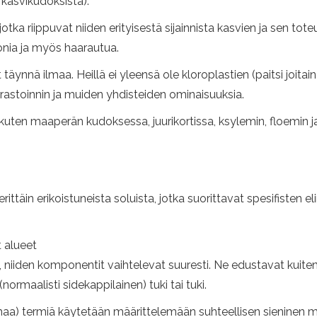
 kasvikudoksista).
otka riippuvat niiden erityisestä sijainnista kasvien ja sen to
ronia ja myös haarautua.
täynnä ilmaa. Heillä ei yleensä ole kloroplastien (paitsi joitai
varastoinnin ja muiden yhdisteiden ominaisuuksia.
kuten maaperän kudoksessa, juurikortissa, ksylemin, floemin j
ittäin erikoistuneista soluista, jotka suorittavat spesifisten 
t alueet
, niiden komponentit vaihtelevat suuresti. Ne edustavat kuitenk
ormaalisti sidekappilainen) tuki tai tuki.
) termiä käytetään määrittelemään suhteellisen sieninen mas