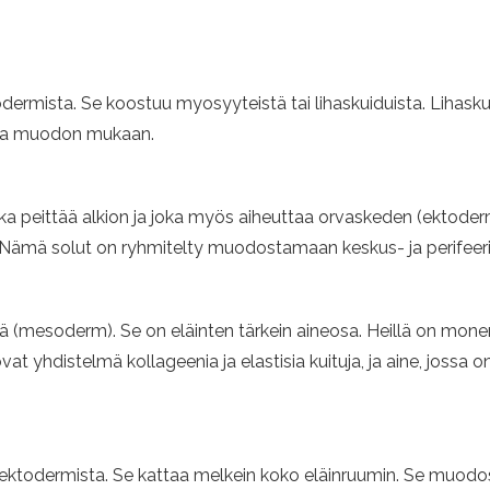
rmista. Se koostuu myosyyteistä tai lihaskuiduista. Lihaskud
n ja muodon mukaan.
a peittää alkion ja joka myös aiheuttaa orvaskeden (ektoderma
a. Nämä solut on ryhmitelty muodostamaan keskus- ja perifee
mesoderm). Se on eläinten tärkein aineosa. Heillä on monenty
ovat yhdistelmä kollageenia ja elastisia kuituja, ja aine, jossa
e ektodermista. Se kattaa melkein koko eläinruumin. Se muodo