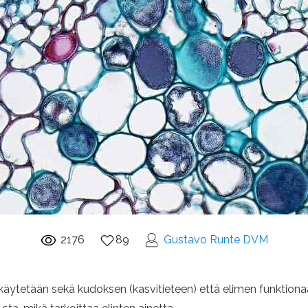
2176
89
Gustavo Runte DVM
 käytetään sekä kudoksen (kasvitieteen) että elimen funktiona