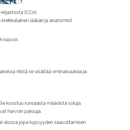
kirjastosta [CC0]
reikkalainen lääkäri ja anatomisti
h kasvoi.
isessa niistä se sisältää ominaisuuksia ja
Se koostuu runsaasta määrästä soluja,
ovat harvoin paksuja.
ovat elossa jopa kypsyyden saavuttamisen