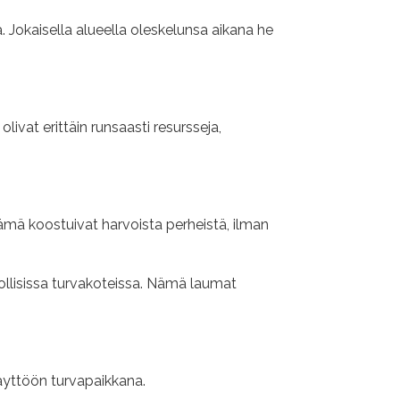
a. Jokaisella alueella oleskelunsa aikana he
livat erittäin runsaasti resursseja,
ämä koostuivat harvoista perheistä, ilman
onnollisissa turvakoteissa. Nämä laumat
äyttöön turvapaikkana.