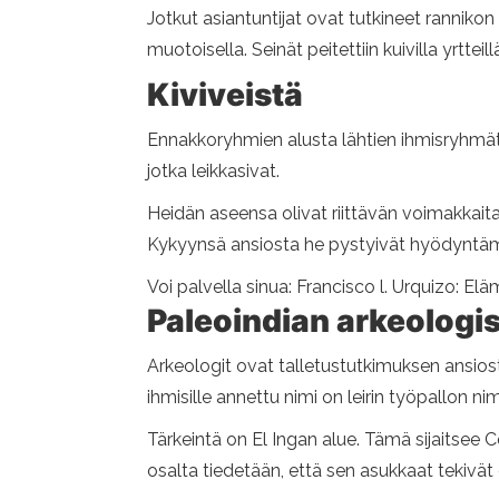
Jotkut asiantuntijat ovat tutkineet rannikon
muotoisella. Seinät peitettiin kuivilla yrtteillä
Kiviveistä
Ennakkoryhmien alusta lähtien ihmisryhmät k
jotka leikkasivat.
Heidän aseensa olivat riittävän voimakkaita 
Kykyynsä ansiosta he pystyivät hyödyntämää
Voi palvella sinua: Francisco l. Urquizo: Elä
Paleoindian arkeologis
Arkeologit ovat talletustutkimuksen ansiost
ihmisille annettu nimi on leirin työpallon nim
Tärkeintä on El Ingan alue. Tämä sijaitsee 
osalta tiedetään, että sen asukkaat tekivät