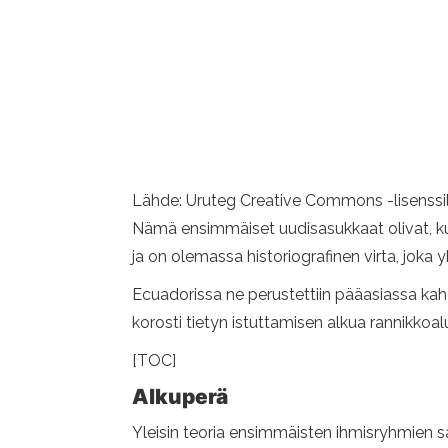
Lähde: Uruteg Creative Commons -lisenssil
Nämä ensimmäiset uudisasukkaat olivat, kut
ja on olemassa historiografinen virta, joka 
Ecuadorissa ne perustettiin pääasiassa kahde
korosti tietyn istuttamisen alkua rannikkoa
[TOC]
Alkuperä
Yleisin teoria ensimmäisten ihmisryhmien s