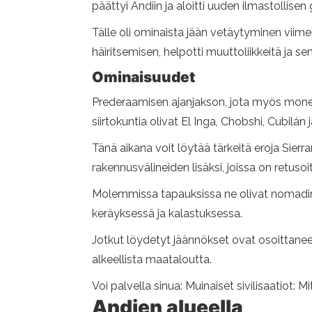
päättyi Andiin ja aloitti uuden ilmastollise
Tälle oli ominaista jään vetäytyminen viim
häiritsemisen, helpotti muuttoliikkeitä ja sen
Ominaisuudet
Prederaamisen ajanjakson, jota myös monet h
siirtokuntia olivat El Inga, Chobshi, Cubilán
Tänä aikana voit löytää tärkeitä eroja Sierr
rakennusvälineiden lisäksi, joissa on retusoit
Molemmissa tapauksissa ne olivat nomadiryh
keräyksessä ja kalastuksessa.
Jotkut löydetyt jäännökset ovat osoittaneet 
alkeellista maataloutta.
Voi palvella sinua: Muinaiset sivilisaatiot: 
Andien alueella