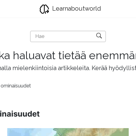
Learnaboutworld
jotka haluavat tietää enemm
lla mielenkiintoisia artikkeleita. Kerää hyödyllis
a ominaisuudet
inaisuudet