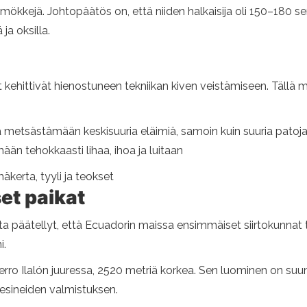
 mökkejä. Johtopäätös on, että niiden halkaisija oli 150–180 s
 ja oksilla.
ehittivät hienostuneen tekniikan kiven veistämiseen. Tällä mate
metsästämään keskisuuria eläimiä, samoin kuin suuria patoja, k
n tehokkaasti lihaa, ihoa ja luitaan
mäkerta, tyyli ja teokset
et paikat
a päätellyt, että Ecuadorin maissa ensimmäiset siirtokunnat ta
i.
Cerro Ilalón juuressa, 2520 metriä korkea. Sen luominen on suu
 esineiden valmistuksen.