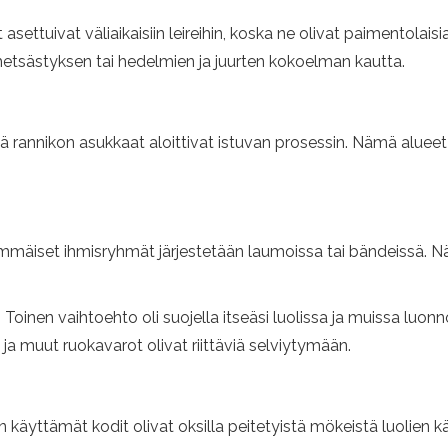
ettuivat väliaikaisiin leireihin, koska ne olivat paimentolaisi
 metsästyksen tai hedelmien ja juurten kokoelman kautta.
ä rannikon asukkaat aloittivat istuvan prosessin. Nämä alueet o
immäiset ihmisryhmät järjestetään laumoissa tai bändeissä. N
illa. Toinen vaihtoehto oli suojella itseäsi luolissa ja muissa lu
a muut ruokavarot olivat riittäviä selviytymään.
äyttämät kodit olivat oksilla peitetyistä mökeistä luolien k