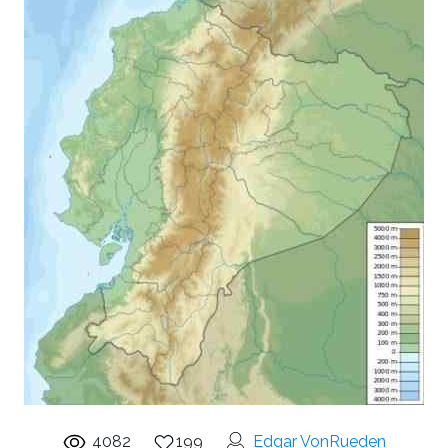
4082
199
Edgar VonRueden