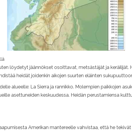
lä
en löydetyt jäännökset osoittavat, metsästäjät ja keräilijät.
yhdistää heidät joidenkin aikojen suurten eläinten sukupuuttoo
lle alueelle: La Sierra ja rannikko. Molempien paikkojen asukka
lueille asettuneiden keskuudessa. Heidän perustamiensa kulttu
aapumisesta Amerikan mantereelle vahvistaa, että he tekivät 