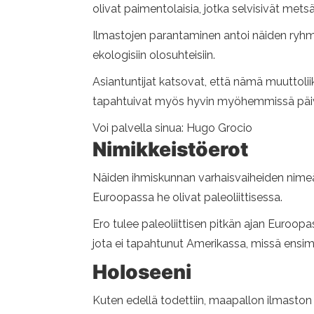
olivat paimentolaisia, jotka selvisivät metsä
Ilmastojen parantaminen antoi näiden ryhm
ekologisiin olosuhteisiin.
Asiantuntijat katsovat, että nämä muuttolii
tapahtuivat myös hyvin myöhemmissä päi
Voi palvella sinua: Hugo Grocio
Nimikkeistöerot
Näiden ihmiskunnan varhaisvaiheiden nimeämi
Euroopassa he olivat paleoliittisessa.
Ero tulee paleoliittisen pitkän ajan Euroopa
jota ei tapahtunut Amerikassa, missä ensim
Holoseeni
Kuten edellä todettiin, maapallon ilmaston 