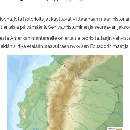
ioona, jota historioitsijat käyttävät viittaamaan maan histori
avat erilaisia ​​päivämääriä. Sen valmistuminen ja seuraavan jaks
Amerikan mantereelle on erilaisia ​​teorioita, laajin vahvistaa
idän siirtyä etelään, saavuttaen nykyisen Ecuadorin maat ja p