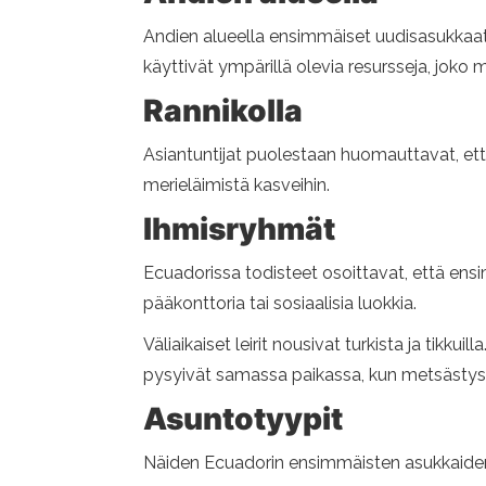
Andien alueella ensimmäiset uudisasukkaat as
käyttivät ympärillä olevia resursseja, joko
Rannikolla
Asiantuntijat puolestaan ​​huomauttavat, ett
merieläimistä kasveihin.
Ihmisryhmät
Ecuadorissa todisteet osoittavat, että ens
pääkonttoria tai sosiaalisia luokkia.
Väliaikaiset leirit nousivat turkista ja tikku
pysyivät samassa paikassa, kun metsästys j
Asuntotyypit
Näiden Ecuadorin ensimmäisten asukkaiden k