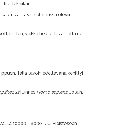
itic -tekniikan.
kautuivat täysin olemassa oleviin
ta sitten, vaikka he olettavat, että ne
ippuen. Tällä tavoin edeltävänä kehittyi
opithecus
kunnes
Homo sapiens
, Jotain,
älillä 10000 - 8000 -. C. Pleistoseeni