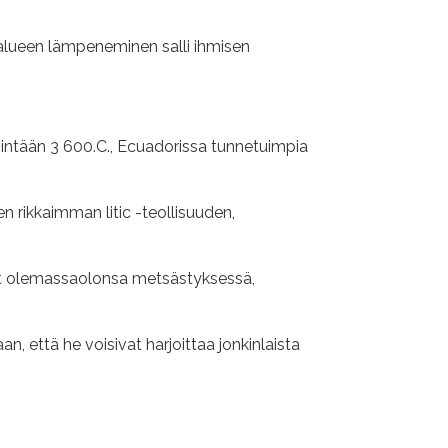
 alueen lämpeneminen salli ihmisen
nintään 3 600.C., Ecuadorissa tunnetuimpia
en rikkaimman litic -teollisuuden,
ivat olemassaolonsa metsästyksessä,
n, että he voisivat harjoittaa jonkinlaista