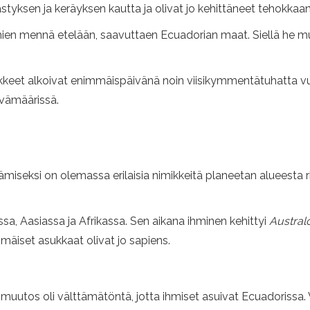
styksen ja keräyksen kautta ja olivat jo kehittäneet tehokkaan l
ien mennä etelään, saavuttaen Ecuadorian maat. Siellä he mu
kkeet alkoivat enimmäispäivänä noin viisikymmentätuhatta vuot
vämäärissä.
seksi on olemassa erilaisia ​​nimikkeitä planeetan alueesta ri
ssa, Aasiassa ja Afrikassa. Sen aikana ihminen kehittyi
Austral
mäiset asukkaat olivat jo sapiens.
muutos oli välttämätöntä, jotta ihmiset asuivat Ecuadorissa. V