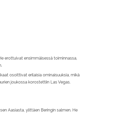
 He erottuivat ensimmäisessä toiminnassa,
n.
at osoittivat erilaisia ​​ominaisuuksia, mikä
urien joukossa korostettiin Las Vegas.
sen Aasiasta, ylittäen Beringin salmen. He