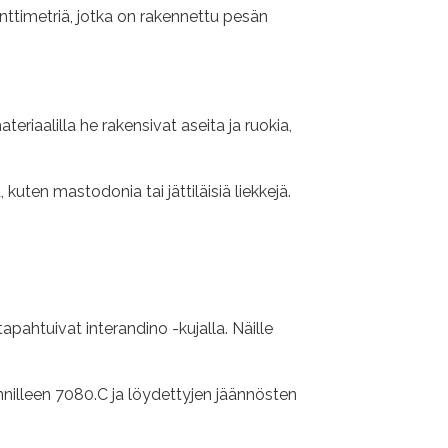
enttimetriä, jotka on rakennettu pesän
riaalilla he rakensivat aseita ja ruokia,
uten mastodonia tai jättiläisiä liekkejä.
pahtuivat interandino -kujalla. Näille
nnilleen 7080.C ja löydettyjen jäännösten