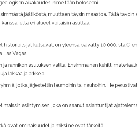
n geologisen aikakauden, nimeltään holoseeni.
eisimmästä jäätiköstä, muuttaen täysin maastoa. Tällä tavoin
 kanssa, että eri alueet voitaisiin asuttaa.
istorioitsijat kutsuvat, on yleensä päivätty 10 000: sta.C. e
 ja Las Vegas.
an ja rannikon asutuksen välillä. Ensimmäinen kehitti materiaali
uja lakkaa ja arkkeja.
miä, jotka järjestettiin laumoihin tai nauhoihin. He perust
maissin esiintymisen, joka on saanut asiantuntijat ajattelemaa
Mitkä ovat ominaisuudet ja miksi ne ovat tärkeitä