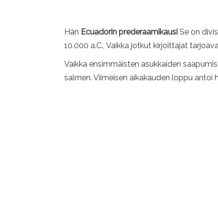
Hän
Ecuadorin prederaamikausi
Se on divis
10.000 a.C., Vaikka jotkut kirjoittajat tarjo
Vaikka ensimmäisten asukkaiden saapumisesta 
salmen. Viimeisen aikakauden loppu antoi he