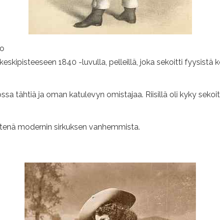
to
kipisteeseen 1840 -luvulla, pelleillä, joka sekoitti fyysistä 
sa tähtiä ja oman katulevyn omistajaa. Riisillä oli kyky sekoitta
yhtenä modernin sirkuksen vanhemmista.