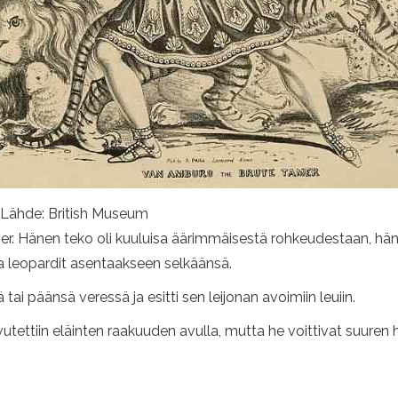
. Lähde: British Museum
r. Hänen teko oli kuuluisa äärimmäisestä rohkeudestaan, hän tu
t ja leopardit asentaakseen selkäänsä.
ai päänsä veressä ja esitti sen leijonan avoimiin leuiin.
ettiin eläinten raakuuden avulla, mutta he voittivat suuren