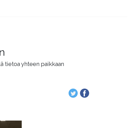
än
tä tietoa yhteen paikkaan