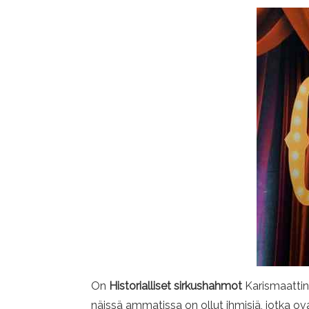
On
Historialliset sirkushahmot
Karismaattine
näissä ammatissa on ollut ihmisiä, jotka o