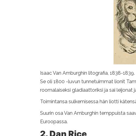
Isaac Van Amburghin litografia, 1838-1839
Se oli 1800 -luvun tunnetuimmat lionit Tame
roomalaiseksi gladiaattoriksi ja sai leijona
Toimintansa sulkemisessa hän liotti kätensä t
Suurin osa Van Amburghin temppuista saavut
Euroopassa.
2. Dan Rice