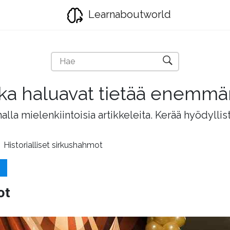
Learnaboutworld
jotka haluavat tietää enemm
lla mielenkiintoisia artikkeleita. Kerää hyödyllis
Historialliset sirkushahmot
ot