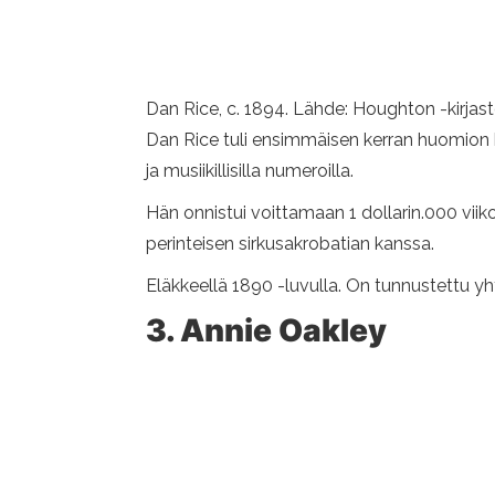
Dan Rice, c. 1894. Lähde: Houghton -kirjas
Dan Rice tuli ensimmäisen kerran huomion kes
ja musiikillisilla numeroilla.
Hän onnistui voittamaan 1 dollarin.000 viikos
perinteisen sirkusakrobatian kanssa.
Eläkkeellä 1890 -luvulla. On tunnustettu 
3. Annie Oakley