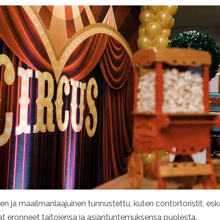
n ja maailmanlaajuinen tunnustettu, kuten contortoristit, eskap
vat eronneet taitojensa ja asiantuntemuksensa puolesta.