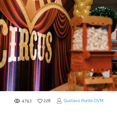
4793
228
Gustavo Runte DVM