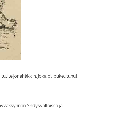
li leijonahäkkiin, joka oli pukeutunut
 hyväksynnän Yhdysvalloissa ja