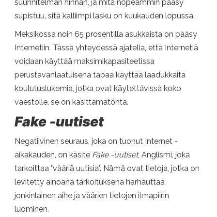
suunnitelman hinnan, ja mitä nopeammin pääsy
supistuu, sitä kalliimpi lasku on kuukauden lopussa.
Meksikossa noin 65 prosentilla asukkaista on pääsy
Internetiin. Tässä yhteydessä ajatella, että Internetiä
voidaan käyttää maksimikapasiteetissa
perustavanlaatuisena tapaa käyttää laadukkaita
koulutuslukemia, jotka ovat käytettävissä koko
väestölle, se on käsittämätöntä.
Fake -uutiset
Negatiivinen seuraus, joka on tuonut Internet -
aikakauden, on käsite
Fake -uutiset
, Anglismi, joka
tarkoittaa "vääriä uutisia". Nämä ovat tietoja, jotka on
levitetty ainoana tarkoituksena harhauttaa
jonkinlainen aihe ja väärien tietojen ilmapiirin
luominen.