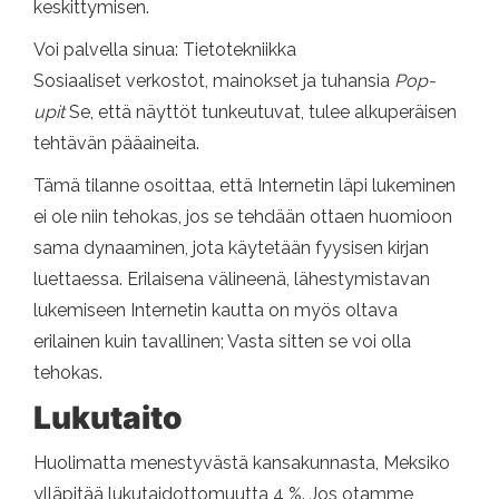
keskittymisen.
Voi palvella sinua: Tietotekniikka
Sosiaaliset verkostot, mainokset ja tuhansia
Pop-
upit
Se, että näyttöt tunkeutuvat, tulee alkuperäisen
tehtävän pääaineita.
Tämä tilanne osoittaa, että Internetin läpi lukeminen
ei ole niin tehokas, jos se tehdään ottaen huomioon
sama dynaaminen, jota käytetään fyysisen kirjan
luettaessa. Erilaisena välineenä, lähestymistavan
lukemiseen Internetin kautta on myös oltava
erilainen kuin tavallinen; Vasta sitten se voi olla
tehokas.
Lukutaito
Huolimatta menestyvästä kansakunnasta, Meksiko
ylläpitää lukutaidottomuutta 4 %. Jos otamme