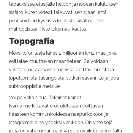
tapauksissa etusijalle helpon ja nopean kulutuksen
sisältö, kuten videot tai kuvat, sen sijaan, että
priorisoidaan kyseistä kirjallista sisältöä, joka
mahdollistaa Tieto lukemasi kautta.
Topografia
Meksiko on laaja lähes 2 miljoonan km2 maa, joka
esittelee muuttuvan maantieteen. Se voidaan
välittää muutamassa tunnissa polttavimmista ja
loputtomista tasangoista putken savannille ja jopa
subtrooppisille metsille.
Voi palvella sinua: Tekniset keinot
Nämä merkittävät erot oletetaan voittavan
haasteen kommunikoidessa naapurikokoon ja
integroimalla ne yhdeksi verkkoon. On yhteisöjä,
joilla on vähemmän pääsyä vuorovaikutukseen tällä