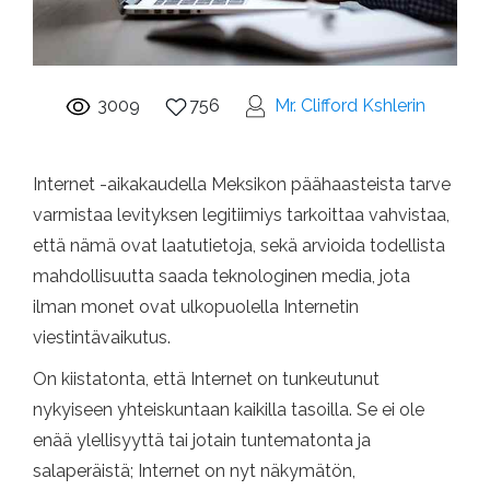
3009
756
Mr. Clifford Kshlerin
Internet -aikakaudella Meksikon päähaasteista tarve
varmistaa levityksen legitiimiys tarkoittaa vahvistaa,
että nämä ovat laatutietoja, sekä arvioida todellista
mahdollisuutta saada teknologinen media, jota
ilman monet ovat ulkopuolella Internetin
viestintävaikutus.
On kiistatonta, että Internet on tunkeutunut
nykyiseen yhteiskuntaan kaikilla tasoilla. Se ei ole
enää ylellisyyttä tai jotain tuntematonta ja
salaperäistä; Internet on nyt näkymätön,