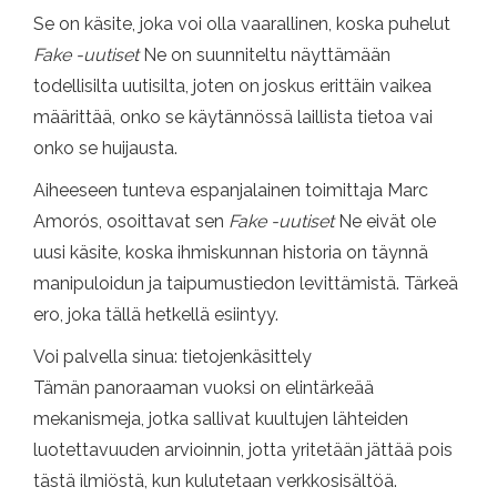
Se on käsite, joka voi olla vaarallinen, koska puhelut
Fake -uutiset
Ne on suunniteltu näyttämään
todellisilta uutisilta, joten on joskus erittäin vaikea
määrittää, onko se käytännössä laillista tietoa vai
onko se huijausta.
Aiheeseen tunteva espanjalainen toimittaja Marc
Amorós, osoittavat sen
Fake -uutiset
Ne eivät ole
uusi käsite, koska ihmiskunnan historia on täynnä
manipuloidun ja taipumustiedon levittämistä. Tärkeä
ero, joka tällä hetkellä esiintyy.
Voi palvella sinua: tietojenkäsittely
Tämän panoraaman vuoksi on elintärkeää
mekanismeja, jotka sallivat kuultujen lähteiden
luotettavuuden arvioinnin, jotta yritetään jättää pois
tästä ilmiöstä, kun kulutetaan verkkosisältöä.