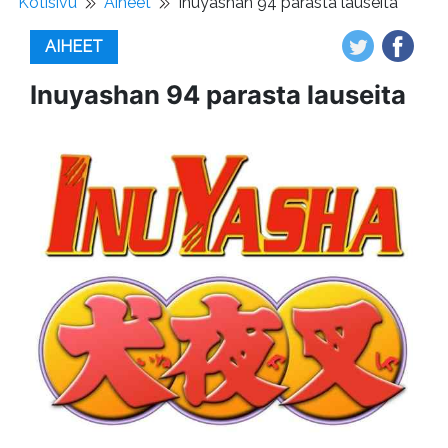
Kotisivu
Aiheet
Inuyashan 94 parasta lauseita
AIHEET
Inuyashan 94 parasta lauseita