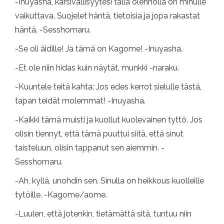
-Inuyasha, kärsivällisyytesi tällä olennolla on minulle
vaikuttava. Suojelet häntä, tietoisia ja jopa rakastat
häntä. -Sesshomaru.
-Se oli äidille! Ja tämä on Kagome! -Inuyasha.
-Et ole niin hidas kuin näytät, munkki -naraku.
-Kuuntele teitä kahta: Jos edes kerrot sielulle tästä,
tapan teidät molemmat! -Inuyasha.
-Kaikki tämä muisti ja kuollut kuolevainen tyttö. Jos
olisin tiennyt, että tämä puuttui siitä, että sinut
taisteluun, olisin tappanut sen aiemmin. -
Sesshomaru.
-Ah, kyllä, unohdin sen. Sinulla on heikkous kuolleille
tytöille. -Kagome/aome.
-Luulen, että jotenkin, tietämättä sitä, tuntuu niin