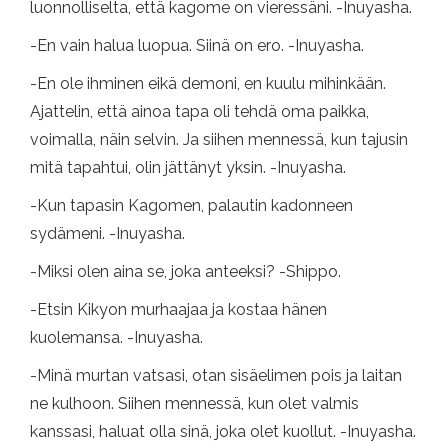
luonnolliselta, että kagome on vieressäni. -Inuyasha.
-En vain halua luopua. Siinä on ero. -Inuyasha.
-En ole ihminen eikä demoni, en kuulu mihinkään.
Ajattelin, että ainoa tapa oli tehdä oma paikka,
voimalla, näin selvin. Ja siihen mennessä, kun tajusin
mitä tapahtui, olin jättänyt yksin. -Inuyasha.
-Kun tapasin Kagomen, palautin kadonneen
sydämeni. -Inuyasha.
-Miksi olen aina se, joka anteeksi? -Shippo.
-Etsin Kikyon murhaajaa ja kostaa hänen
kuolemansa. -Inuyasha.
-Minä murtan vatsasi, otan sisäelimen pois ja laitan
ne kulhoon. Siihen mennessä, kun olet valmis
kanssasi, haluat olla sinä, joka olet kuollut. -Inuyasha.