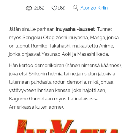
2182
185
Alonzo Kirlin
Jätän sinulle parhaan
Inuyasha -lauseet
, Tunnet
myös Sengoku Otogizōshi Inuyasha, Manga, jonka
on luonut Rumiko Takahashi, mukautettu Anime,
jonka ohjaavat Yasunao Aoki ja Masashi Ikeda.
Hän kertoo demonikoiran (hänen nimensä käännös),
joka etsii Shikonin helmiä tai neljän sielun jalokiviä
tulemaan puhdasta rodun demonia, mikä johtaa
ystävyyteen ihmisen kanssa, joka hajotti sen,
Kagome (tunnetaan myös Latinalaisessa
Amerikassa kuten aome).