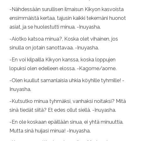
-Nähdessään surullisen ilmaisun Kikyon kasvoista
ensimmäistä kertaa, tajusin kaikki tekemäni huonot
asiat, ja se huolestutti minua. -Inuyasha.
-Aiotko katsoa minua?, Koska olet vihainen, jos
sinulla on jotain sanottavaa. -Inuyasha.
-En voi kilpailla Kikyon kanssa, koska loppujen
lopuksi olen edelleen elossa. -Kagome/aome.
-Olen kuullut samanlaisia ​​uhkia köyhille tyhmille! -
Inuyasha.
-Kutsutko minua tyhmäksi, vanhaksi noitaksi? Mitä
sinä tiedät siitä? Et edes ollut siellä. -Inuyasha.
-En ole koskaan epäillään sinua, ei yhtä minuuttia.
Mutta sinä huijasi minua! -Inuyasha.