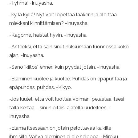
-Tyhmä! -Inuyasha.
-kyllä ​​kyllä! Nyt voit lopettaa laakerin ja aloittaa
miekkani kiinnittämisen? -Inuyasha.
-Kagome, haistat hyvin. -Inuyasha.
-Anteeksi, että sain sinut nukkumaan luonnossa koko
ajan. -Inuyasha.
-Sano "kiitos" ennen kuin pyydät jotain. -Inuyasha.
-Eläminen kuolee ja kuolee. Puhdas on epäpuhtaa ja
epäpuhdas, puhdas. -Kikyo.
-Jos luulet, että voit luottaa voimani pelastaa itsesi
tällä kertaa ... sinun pitäisi ajatella uudelleen. -
Inuyasha.
-Elämä itsessään on jotain pelottavaa kaikille
ihmisille. Vahva oleminen ei ole helppoa. -Miroku.