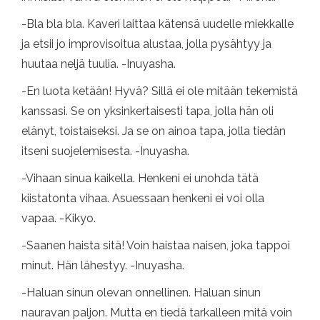
-Bla bla bla. Kaveri laittaa kätensä uudelle miekkalle
ja etsii jo improvisoitua alustaa, jolla pysähtyy ja
huutaa neljä tuulia. -Inuyasha.
-En luota ketään! Hyvä? Sillä ei ole mitään tekemistä
kanssasi. Se on yksinkertaisesti tapa, jolla hän oli
elänyt, toistaiseksi. Ja se on ainoa tapa, jolla tiedän
itseni suojelemisesta. -Inuyasha.
-Vihaan sinua kaikella. Henkeni ei unohda tätä
kiistatonta vihaa. Asuessaan henkeni ei voi olla
vapaa. -Kikyo.
-Saanen haista sitä! Voin haistaa naisen, joka tappoi
minut. Hän lähestyy. -Inuyasha.
-Haluan sinun olevan onnellinen. Haluan sinun
nauravan paljon. Mutta en tiedä tarkalleen mitä voin