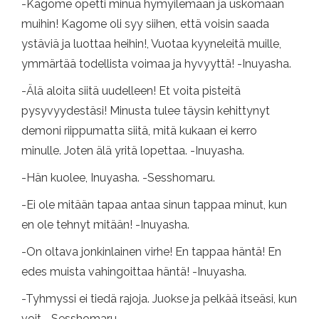
-Kagome opetti minua hymyilemään ja uskomaan
muihin! Kagome oli syy siihen, että voisin saada
ystäviä ja luottaa heihin!, Vuotaa kyyneleitä muille,
ymmärtää todellista voimaa ja hyvyyttä! -Inuyasha.
-Älä aloita siitä uudelleen! Et voita pisteitä
pysyvyydestäsi! Minusta tulee täysin kehittynyt
demoni riippumatta siitä, mitä kukaan ei kerro
minulle. Joten älä yritä lopettaa. -Inuyasha.
-Hän kuolee, Inuyasha. -Sesshomaru.
-Ei ole mitään tapaa antaa sinun tappaa minut, kun
en ole tehnyt mitään! -Inuyasha.
-On oltava jonkinlainen virhe! En tappaa häntä! En
edes muista vahingoittaa häntä! -Inuyasha.
-Tyhmyssi ei tiedä rajoja. Juokse ja pelkää itseäsi, kun
voit. -Sesshomaru.