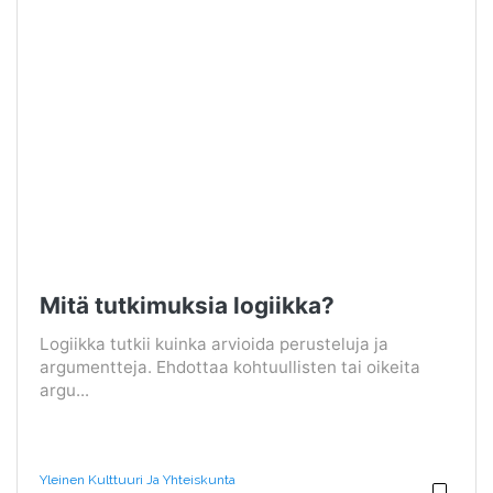
Mitä tutkimuksia logiikka?
Logiikka tutkii kuinka arvioida perusteluja ja
argumentteja. Ehdottaa kohtuullisten tai oikeita
argu...
Yleinen Kulttuuri Ja Yhteiskunta