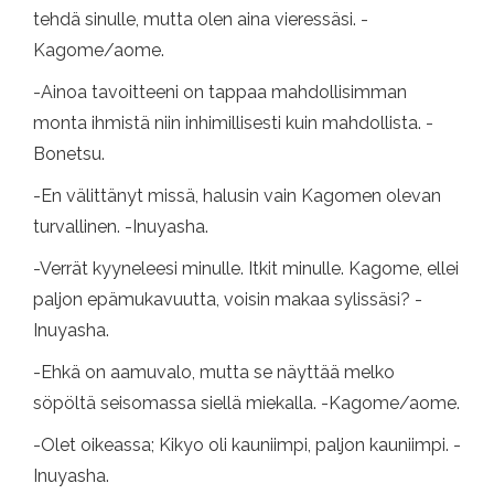
tehdä sinulle, mutta olen aina vieressäsi. -
Kagome/aome.
-Ainoa tavoitteeni on tappaa mahdollisimman
monta ihmistä niin inhimillisesti kuin mahdollista. -
Bonetsu.
-En välittänyt missä, halusin vain Kagomen olevan
turvallinen. -Inuyasha.
-Verrät kyyneleesi minulle. Itkit minulle. Kagome, ellei
paljon epämukavuutta, voisin makaa sylissäsi? -
Inuyasha.
-Ehkä on aamuvalo, mutta se näyttää melko
söpöltä seisomassa siellä miekalla. -Kagome/aome.
-Olet oikeassa; Kikyo oli kauniimpi, paljon kauniimpi. -
Inuyasha.