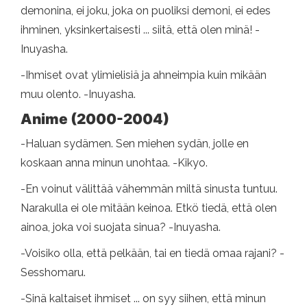
demonina, ei joku, joka on puoliksi demoni, ei edes
ihminen, yksinkertaisesti ... siitä, että olen minä! -
Inuyasha.
-Ihmiset ovat ylimielisiä ja ahneimpia kuin mikään
muu olento. -Inuyasha.
Anime (2000-2004)
-Haluan sydämen. Sen miehen sydän, jolle en
koskaan anna minun unohtaa. -Kikyo.
-En voinut välittää vähemmän miltä sinusta tuntuu.
Narakulla ei ole mitään keinoa. Etkö tiedä, että olen
ainoa, joka voi suojata sinua? -Inuyasha.
-Voisiko olla, että pelkään, tai en tiedä omaa rajani? -
Sesshomaru.
-Sinä kaltaiset ihmiset ... on syy siihen, että minun