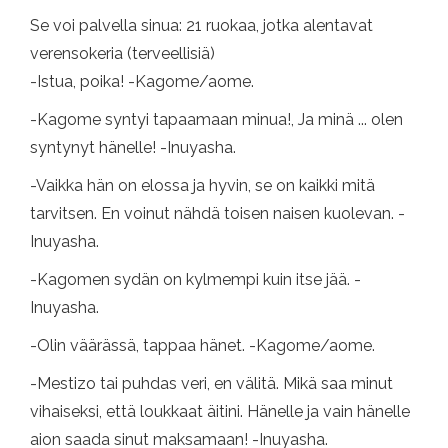
Se voi palvella sinua: 21 ruokaa, jotka alentavat
verensokeria (terveellisiä)
-Istua, poika! -Kagome/aome.
-Kagome syntyi tapaamaan minua!, Ja minä ... olen
syntynyt hänelle! -Inuyasha.
-Vaikka hän on elossa ja hyvin, se on kaikki mitä
tarvitsen. En voinut nähdä toisen naisen kuolevan. -
Inuyasha.
-Kagomen sydän on kylmempi kuin itse jää. -
Inuyasha.
-Olin väärässä, tappaa hänet. -Kagome/aome.
-Mestizo tai puhdas veri, en välitä. Mikä saa minut
vihaiseksi, että loukkaat äitini. Hänelle ja vain hänelle
aion saada sinut maksamaan! -Inuyasha.