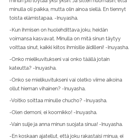
minun piti löytää yksi yksin. Ja sitten huomasin, että
minulla oli paikka, mutta olin ainoa siellä. En tiennyt
toista elämistapaa. -Inuyasha.
-Kun ihmisen on huolehdittava joku, heidän
voimansa kasvavat. Minulla on mitä sinun täytyy
voittaa sinut, kaikki kiitos ihmisille äidilleni! -Inuyasha.
-Onko mielikuvitukseni vai onko täällä jotain
kateutta? -Inuyasha.
-Onko se mielikuvitukseni vai oletko viime aikoina
ollut hieman vihainen? -Inuyasha.
-Voitko soittaa minulle chucho? -Inuyasha.
-Olen demoni, ei koomikko! -Inuyasha.
-Vain sulje ja anna minun suojata sinua! -Inuyasha.
-En koskaan ajatellut, että joku rakastaisi minua, ei