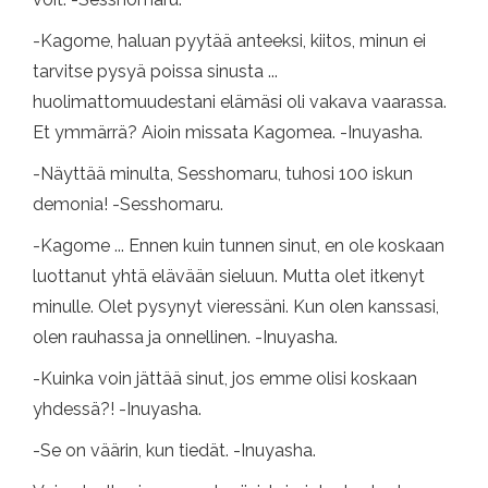
-Kagome, haluan pyytää anteeksi, kiitos, minun ei
tarvitse pysyä poissa sinusta ...
huolimattomuudestani elämäsi oli vakava vaarassa.
Et ymmärrä? Aioin missata Kagomea. -Inuyasha.
-Näyttää minulta, Sesshomaru, tuhosi 100 iskun
demonia! -Sesshomaru.
-Kagome ... Ennen kuin tunnen sinut, en ole koskaan
luottanut yhtä elävään sieluun. Mutta olet itkenyt
minulle. Olet pysynyt vieressäni. Kun olen kanssasi,
olen rauhassa ja onnellinen. -Inuyasha.
-Kuinka voin jättää sinut, jos emme olisi koskaan
yhdessä?! -Inuyasha.
-Se on väärin, kun tiedät. -Inuyasha.