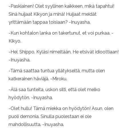
-Paskiainen! Olet syyllinen kaikkeen, mikä tapahtui!
Sinä huijaat Kikyon ja minä! Huijaat meidät
yrittämään tappaa toisiaan? -Inuyasha.
-Kun kohtalon lanka on takertunut, et voi purkaa. -
Kikyo.
-Hei, Shippo. Kyläsi nimeltään. He etsivät idioottiaan!
-Inuyasha.
-Tämä saattaa tuntua yllätykseltä, mutta olen
katkerainen häviäjä. -Miroku.
-Älä saa tunteita, uskon silti, että olet melko
hyödytön. -Inuyasha.
-Olet hullu! Tämä miekka on hyödytön! Asun, olen
puoli demonia. Sinulla puolestaan ​​ei ole
mahdollisuutta. -Inuyasha.