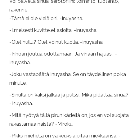
Voi palvella sinua: serotoniini: toiminto, tuotanto,
rakenne
-Tämä ei ole vielä ohi. -Inuyasha.
-Ilmeisesti kuvittelet asioita. -Inuyasha.
-Olet hullu? Olet voinut kuolla. -Inuyasha.
-Inhoan joutua odottamaan. Ja vihaan hajuasi. -
Inuyasha.
-Joku vastapäätä Inuyasha. Se on täydellinen poika
minulle.
-Sinulla on kaksi jalkaa ja pulssi. Mikä pidättää sinua?
-Inuyasha.
-Mitä hyötyä tällä pirun kädellä on, jos en voi suojata
rakastamaa naista? -Miroku.
-Pikku miehellä on vaikeuksia pitää miekkaansa. -