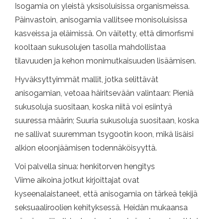
Isogamia on yleistä yksisoluisissa organismeissa.
Päinvastoin, anisogamia vallitsee monisoluisissa
kasveissa ja eläimissä. On väitetty, että dimorfismi
kooltaan sukusolujen tasolla mahdollistaa
tilavuuden ja kehon monimutkaisuuden lisäämisen.
Hyväksyttyimmät mallit, jotka selittävät
anisogamian, vetoaa häiritsevään valintaan: Pieniä
sukusoluja suositaan, koska niitä voi esiintyä
suuressa määrin; Suuria sukusoluja suositaan, koska
ne sallivat suuremman tsygootin koon, mikä lisäisi
alkion eloonjäämisen todennäköisyyttä.
Voi palvella sinua: henkitorven hengitys
Viime aikoina jotkut kirjoittajat ovat
kyseenalaistaneet, että anisogamia on tärkeä tekijä
seksuaaliroolien kehityksessä. Heidän mukaansa