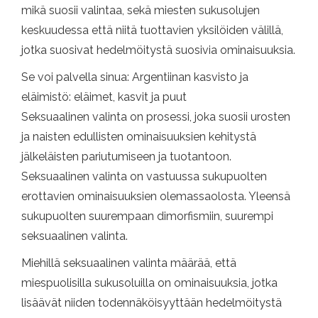
mikä suosii valintaa, sekä miesten sukusolujen
keskuudessa että niitä tuottavien yksilöiden välillä,
jotka suosivat hedelmöitystä suosivia ominaisuuksia.
Se voi palvella sinua: Argentiinan kasvisto ja
eläimistö: eläimet, kasvit ja puut
Seksuaalinen valinta on prosessi, joka suosii urosten
ja naisten edullisten ominaisuuksien kehitystä
jälkeläisten pariutumiseen ja tuotantoon.
Seksuaalinen valinta on vastuussa sukupuolten
erottavien ominaisuuksien olemassaolosta. Yleensä
sukupuolten suurempaan dimorfismiin, suurempi
seksuaalinen valinta.
Miehillä seksuaalinen valinta määrää, että
miespuolisilla sukusoluilla on ominaisuuksia, jotka
lisäävät niiden todennäköisyyttään hedelmöitystä