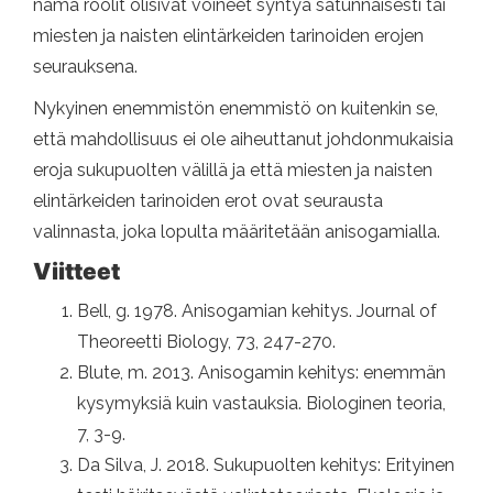
nämä roolit olisivat voineet syntyä satunnaisesti tai
miesten ja naisten elintärkeiden tarinoiden erojen
seurauksena.
Nykyinen enemmistön enemmistö on kuitenkin se,
että mahdollisuus ei ole aiheuttanut johdonmukaisia ​​
eroja sukupuolten välillä ja että miesten ja naisten
elintärkeiden tarinoiden erot ovat seurausta
valinnasta, joka lopulta määritetään anisogamialla.
Viitteet
Bell, g. 1978. Anisogamian kehitys. Journal of
Theoreetti Biology, 73, 247-270.
Blute, m. 2013. Anisogamin kehitys: enemmän
kysymyksiä kuin vastauksia. Biologinen teoria,
7, 3-9.
Da Silva, J. 2018. Sukupuolten kehitys: Erityinen