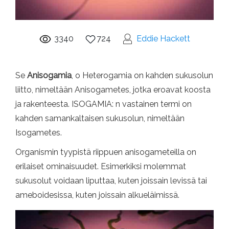
3340
724
Eddie Hackett
Se
Anisogamia
, o Heterogamia on kahden sukusolun
liitto, nimeltään Anisogametes, jotka eroavat koosta
ja rakenteesta. ISOGAMIA: n vastainen termi on
kahden samankaltaisen sukusolun, nimeltään
Isogametes.
Organismin tyypistä riippuen anisogameteilla on
erilaiset ominaisuudet. Esimerkiksi molemmat
sukusolut voidaan liputtaa, kuten joissain levissä tai
ameboidesissa, kuten joissain alkueläimissä.