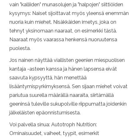
vain "kalliiden" munasolujen ja "halpojen" siittiöiden
kysymys: Naiset sijoittavat myös yleensä enemmän
nuoria kuin miehet. Nisäkkäiden imetys, joka on
tehnyt yksinomaan naaraat, on esimerkki tästä.
Naaraat myös vaarassa henkensä nuoruutensa
puolesta.
Jos nainen näyttää viallisten geenien miespuolisen
kantaja -asteen kanssa ja hänen lapsensa eivät
saavuta kypsyyttä, hän menettää
lisääntymispyrkimyksensä. Sen sijaan miehet voivat
pariutua suurella määrällä naaraita, siirtämällä
geeninsä tuleville sukupolville riippumatta joidenkin
jälkeläisten epäonnistumisesta.
Voi palvella sinua: Autotroph Nutrition:
Ominaisuudet, vaiheet, tyypit, esimerkit