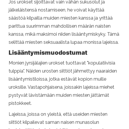
Jos urokset sijoittavat vain vähän sukusolut ja
jälkeläistensä nostamiseen, he voivat käyttää
säästöä kilpailla muiden miesten kanssa ja yrittää
parittua suurimman mahdollisen määrän naisten
kanssa, mikä maksimoi niiden lisääntymiskyky. Tämä
selittää miesten seksuaalista lupaa monissa lajeissa.
Lisääntymismuodostumat
Monien jyrsijälajien urokset tuottavat "kopulatiivisia
tulppia". Näiden urosten siittiöt jähmettyy naaraiden
lisääntymistiloissa, jotka estävät kopion muille
uroksille. Vastapohjaisena, joissakin lajeissa miehet
pystyvät lävistämään muiden miesten jättämät
pistokkeet.
Lajeissa, joissa on yleistä, että useiden miesten
siittiöt kilpailevat saman naisen munasolun