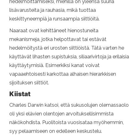
hedelmöittämiseksi, miehillä on yleensä suuria
lisävarusteita ja rauhasia, mikä tuottaa
keskittyneempiä ja runsaampia siittiöitä.
Naaraat ovat kehittäneet hienostuneita
mekanismeja, jotka helpottavat tai estävät
hedelmöitystä eri urosten siittiöistä. Tätä varten he
käyttävät lihasten supistuksia, siliaarivirtoja ja erilaisia
​​käyttäytymisiä. Esimerkiksi kanat voivat
vapaaehtoisesti karkottaa alhaisen hierarkkisen
sijoituksen siittiöt.
Kiistat
Charles Darwin katsoi, että sukusolujen olemassaolo
oli yksi elävien olentojen arvoituksellisimmista
näkökohdista. Puolitoista vuosisataa myöhemmin,
syy pelaamiseen on edelleen keskustelu.