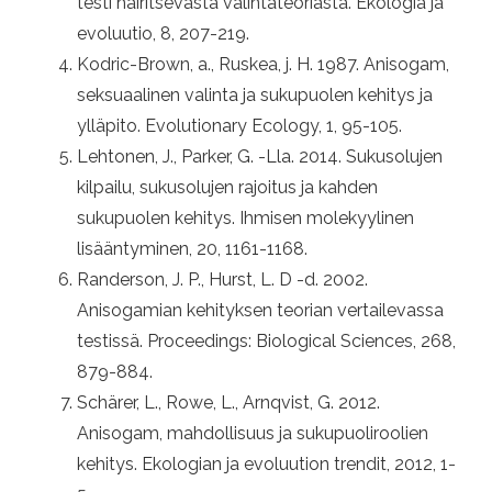
testi häiritsevästä valintateoriasta. Ekologia ja
evoluutio, 8, 207-219.
Kodric-Brown, a., Ruskea, j. H. 1987. Anisogam,
seksuaalinen valinta ja sukupuolen kehitys ja
ylläpito. Evolutionary Ecology, 1, 95-105.
Lehtonen, J., Parker, G. -Lla. 2014. Sukusolujen
kilpailu, sukusolujen rajoitus ja kahden
sukupuolen kehitys. Ihmisen molekyylinen
lisääntyminen, 20, 1161-1168.
Randerson, J. P., Hurst, L. D -d. 2002.
Anisogamian kehityksen teorian vertailevassa
testissä. Proceedings: Biological Sciences, 268,
879-884.
Schärer, L., Rowe, L., Arnqvist, G. 2012.
Anisogam, mahdollisuus ja sukupuoliroolien
kehitys. Ekologian ja evoluution trendit, 2012, 1-