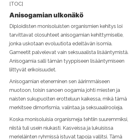
[TOC]
Anisogamian ulkonäkö
Diploidisten monisoluisten organismien kehitys loi
tarvittavat olosuhteet anisogamian kehittymiselle,
jonka uskotaan evoluutiota edeltävän isomia.
Gameetit palvelevat vain seksuaalista lisääntymistä.
Anisogamia salli tämän tyyppiseen lisääntymiseen
liittyvät erikoisuudet.
Anisogamian eteneminen sen äärimmäiseen
muotoon, toisin sanoen oogamia johti miesten ja
naisten sukupuolten erotteluun kaikessa, mikä tämä
merkitsee dimorfismia, valintaa ja seksuaalirooleja.
Koska monisoluisia organismeja tehtiin suuremmiksi,
niistä tuli usein niukasti. Kasveissa ja lukuisissa
merieläinten ryhmissä istuvat tapoja vallitsi. Tämä