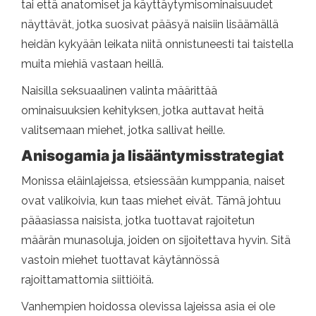
tai että anatomiset ja käyttäytymisominaisuudet
näyttävät, jotka suosivat pääsyä naisiin lisäämällä
heidän kykyään leikata niitä onnistuneesti tai taistella
muita miehiä vastaan ​​heillä.
Naisilla seksuaalinen valinta määrittää
ominaisuuksien kehityksen, jotka auttavat heitä
valitsemaan miehet, jotka sallivat heille.
Anisogamia ja lisääntymisstrategiat
Monissa eläinlajeissa, etsiessään kumppania, naiset
ovat valikoivia, kun taas miehet eivät. Tämä johtuu
pääasiassa naisista, jotka tuottavat rajoitetun
määrän munasoluja, joiden on sijoitettava hyvin. Sitä
vastoin miehet tuottavat käytännössä
rajoittamattomia siittiöitä.
Vanhempien hoidossa olevissa lajeissa asia ei ole