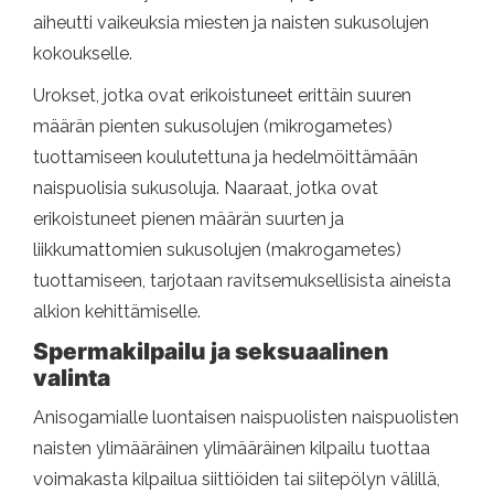
aiheutti vaikeuksia miesten ja naisten sukusolujen
kokoukselle.
Urokset, jotka ovat erikoistuneet erittäin suuren
määrän pienten sukusolujen (mikrogametes)
tuottamiseen koulutettuna ja hedelmöittämään
naispuolisia sukusoluja. Naaraat, jotka ovat
erikoistuneet pienen määrän suurten ja
liikkumattomien sukusolujen (makrogametes)
tuottamiseen, tarjotaan ravitsemuksellisista aineista
alkion kehittämiselle.
Spermakilpailu ja seksuaalinen
valinta
Anisogamialle luontaisen naispuolisten naispuolisten
naisten ylimääräinen ylimääräinen kilpailu tuottaa
voimakasta kilpailua siittiöiden tai siitepölyn välillä,