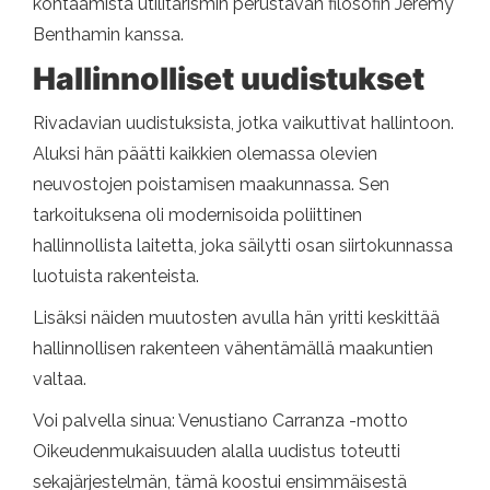
kohtaamista utilitarismin perustavan filosofin Jeremy
Benthamin kanssa.
Hallinnolliset uudistukset
Rivadavian uudistuksista, jotka vaikuttivat hallintoon.
Aluksi hän päätti kaikkien olemassa olevien
neuvostojen poistamisen maakunnassa. Sen
tarkoituksena oli modernisoida poliittinen
hallinnollista laitetta, joka säilytti osan siirtokunnassa
luotuista rakenteista.
Lisäksi näiden muutosten avulla hän yritti keskittää
hallinnollisen rakenteen vähentämällä maakuntien
valtaa.
Voi palvella sinua: Venustiano Carranza -motto
Oikeudenmukaisuuden alalla uudistus toteutti
sekajärjestelmän, tämä koostui ensimmäisestä