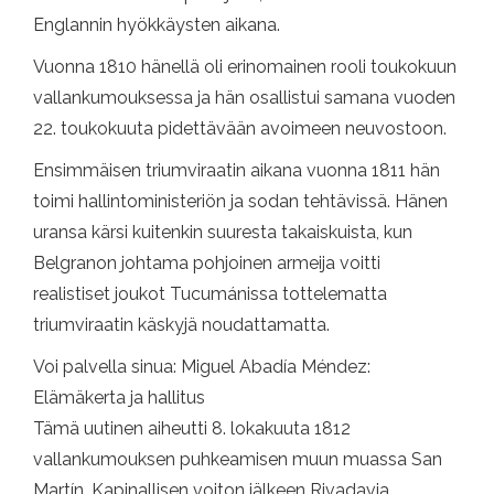
Englannin hyökkäysten aikana.
Vuonna 1810 hänellä oli erinomainen rooli toukokuun
vallankumouksessa ja hän osallistui samana vuoden
22. toukokuuta pidettävään avoimeen neuvostoon.
Ensimmäisen triumviraatin aikana vuonna 1811 hän
toimi hallintoministeriön ja sodan tehtävissä. Hänen
uransa kärsi kuitenkin suuresta takaiskuista, kun
Belgranon johtama pohjoinen armeija voitti
realistiset joukot Tucumánissa tottelematta
triumviraatin käskyjä noudattamatta.
Voi palvella sinua: Miguel Abadía Méndez:
Elämäkerta ja hallitus
Tämä uutinen aiheutti 8. lokakuuta 1812
vallankumouksen puhkeamisen muun muassa San
Martín. Kapinallisen voiton jälkeen Rivadavia