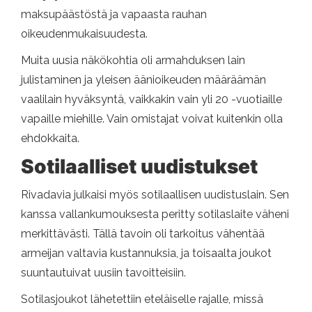
maksupäästöstä ja vapaasta rauhan
oikeudenmukaisuudesta.
Muita uusia näkökohtia oli armahduksen lain
julistaminen ja yleisen äänioikeuden määräämän
vaalilain hyväksyntä, vaikkakin vain yli 20 -vuotiaille
vapaille miehille. Vain omistajat voivat kuitenkin olla
ehdokkaita.
Sotilaalliset uudistukset
Rivadavia julkaisi myös sotilaallisen uudistuslain. Sen
kanssa vallankumouksesta peritty sotilaslaite väheni
merkittävästi. Tällä tavoin oli tarkoitus vähentää
armeijan valtavia kustannuksia, ja toisaalta joukot
suuntautuivat uusiin tavoitteisiin.
Sotilasjoukot lähetettiin eteläiselle rajalle, missä