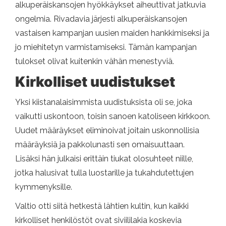
alkuperäiskansojen hyökkäykset aiheuttivat jatkuvia
ongelmia. Rivadavia järjesti alkuperäiskansojen
vastaisen kampanjan uusien maiden hankkimiseksi ja
jo miehitetyn varmistamiseksi. Tämän kampanjan
tulokset olivat kuitenkin vähän menestyviä.
Kirkolliset uudistukset
Yksi kiistanalaisimmista uudistuksista oli se, joka
vaikutti uskontoon, toisin sanoen katoliseen kirkkoon.
Uudet määräykset eliminoivat joitain uskonnollisia
määräyksiä ja pakkolunasti sen omaisuuttaan.
Lisäksi hän julkaisi erittäin tiukat olosuhteet niille,
jotka halusivat tulla luostarille ja tukahdutettujen
kymmenyksille.
Valtio otti siitä hetkestä lähtien kultin, kun kaikki
kirkolliset henkilöstöt ovat siviililakia koskevia