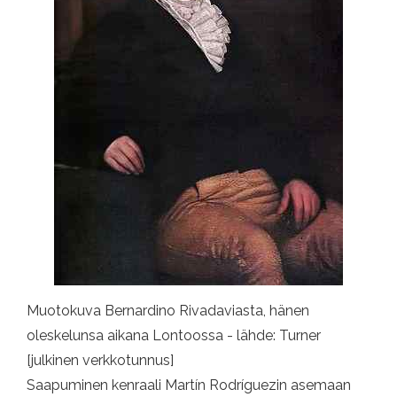
Muotokuva Bernardino Rivadaviasta, hänen
oleskelunsa aikana Lontoossa - lähde: Turner
[julkinen verkkotunnus]
Saapuminen kenraali Martín Rodríguezin asemaan