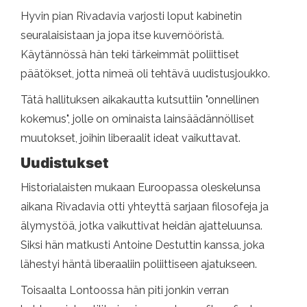
Hyvin pian Rivadavia varjosti loput kabinetin
seuralaisistaan ​​ja jopa itse kuvernööristä.
Käytännössä hän teki tärkeimmät poliittiset
päätökset, jotta nimeä oli tehtävä uudistusjoukko.
Tätä hallituksen aikakautta kutsuttiin "onnellinen
kokemus", jolle on ominaista lainsäädännölliset
muutokset, joihin liberaalit ideat vaikuttavat.
Uudistukset
Historialaisten mukaan Euroopassa oleskelunsa
aikana Rivadavia otti yhteyttä sarjaan filosofeja ja
älymystöä, jotka vaikuttivat heidän ajatteluunsa.
Siksi hän matkusti Antoine Destuttin kanssa, joka
lähestyi häntä liberaaliin poliittiseen ajatukseen.
Toisaalta Lontoossa hän piti jonkin verran