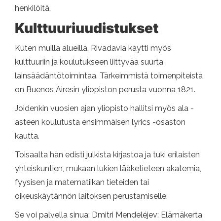
henkilöitä.
Kulttuuriuudistukset
Kuten muilla alueilla, Rivadavia käytti myös
kulttuuriin ja koulutukseen liittyvää suurta
lainsäädäntötoimintaa. Tärkeimmistä toimenpiteistä
on Buenos Airesin yliopiston perusta vuonna 1821.
Joidenkin vuosien ajan yliopisto hallitsi myös ala -
asteen koulutusta ensimmäisen lyrics -osaston
kautta.
Toisaalta hän edisti julkista kirjastoa ja tuki erilaisten
yhteiskuntien, mukaan lukien lääketieteen akatemia,
fyysisen ja matematiikan tieteiden tai
oikeuskäytännön laitoksen perustamiselle.
Se voi palvella sinua: Dmitri Mendeléjev: Elämäkerta