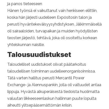
ja panos tieteeseen
Hänen työnsä ei vaikuttanut vain henkiseen eliittiin,
koska hän järjesti uudelleen Expósitosin talon ja
perusti hyväntekeväisyysyhdistyksen. Jälkimmäisellä
oli sairaaloiden, turvapaikan ja muiden hyödyllisten
teosten järjestö, tehtävä, joka oli osoitettu korkean
yhteiskunnan naisille.
Talousuudistukset
Taloudelliset uudistukset olivat päätarkoitus
taloudellisen toiminnan uudelleenorganisoinnissa.
Tätä varten hallitus perusti Mercantil Power
Exchange- ja Alennuspankin, jolla oli valtuudet antaa
lippuja. Hyvästä alkuperäisestä tiedoista huolimatta
valuutan liikkeeseenlaskun hallinnan puute lopulta
aiheutti ylitsepääsemättömän kriisin.