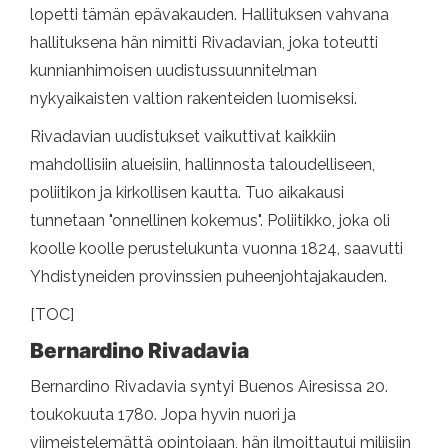
lopetti tämän epävakauden. Hallituksen vahvana
hallituksena hän nimitti Rivadavian, joka toteutti
kunnianhimoisen uudistussuunnitelman
nykyaikaisten valtion rakenteiden luomiseksi.
Rivadavian uudistukset vaikuttivat kaikkiin
mahdollisiin alueisiin, hallinnosta taloudelliseen,
poliitikon ja kirkollisen kautta. Tuo aikakausi
tunnetaan "onnellinen kokemus". Poliitikko, joka oli
koolle koolle perustelukunta vuonna 1824, saavutti
Yhdistyneiden provinssien puheenjohtajakauden.
[TOC]
Bernardino Rivadavia
Bernardino Rivadavia syntyi Buenos Airesissa 20.
toukokuuta 1780. Jopa hyvin nuori ja
viimeistelemättä opintojaan, hän ilmoittautui miliisiin