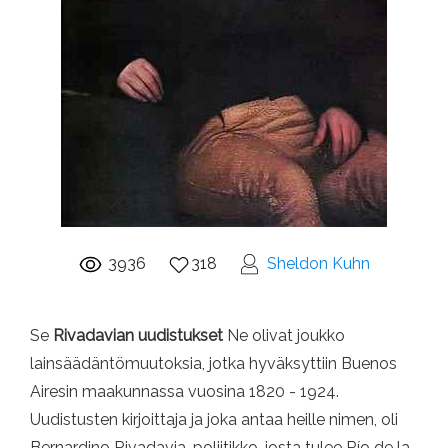
3936
318
Sheldon Kuhn
Se
Rivadavian uudistukset
Ne olivat joukko
lainsäädäntömuutoksia, jotka hyväksyttiin Buenos
Airesin maakunnassa vuosina 1820 - 1924.
Uudistusten kirjoittaja ja joka antaa heille nimen, oli
Bernardino Rivadavia, poliitikko, josta tulee Río de la