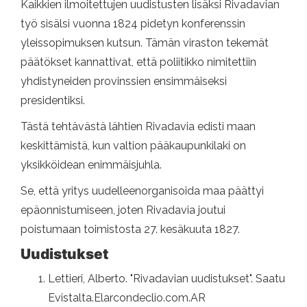
Kaikkien ilmoitettujen uudistusten lisäksi Rivadavian
työ sisälsi vuonna 1824 pidetyn konferenssin
yleissopimuksen kutsun. Tämän viraston tekemät
päätökset kannattivat, että poliitikko nimitettiin
yhdistyneiden provinssien ensimmäiseksi
presidentiksi.
Tästä tehtävästä lähtien Rivadavia edisti maan
keskittämistä, kun valtion pääkaupunkilaki on
yksikköidean enimmäisjuhla.
Se, että yritys uudelleenorganisoida maa päättyi
epäonnistumiseen, joten Rivadavia joutui
poistumaan toimistosta 27. kesäkuuta 1827.
Uudistukset
Lettieri, Alberto. "Rivadavian uudistukset". Saatu
Evistalta.Elarcondeclio.com.AR