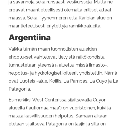
ja savannoja sekä runsaasti vesikursseja. Mutta ne
eroavat maantieteellisesti olemalla erilliset altaat
maassa. Sekä Tyynenmeren että Karibian alue on
maantieteellisesti eriytettyjä rannikkoalueita.
Argentiina
Vaikka tämän maan luonnollisten alueiden
ehdotukset vaihtelevat tietyistä näkökohdista,
tunnustetaan yleensä 5 aluetta, missä ilmasto-,
helpotus- ja hydrologiset kriteerit yhdistettiin. Nämä
ovat Luoteis -alue, Koillis, La Pampas, La Cuyo ja La
Patagonia.
Esimerkiksi West Centerissä sijaitsevalla Cuyon
alueella ("autiomaa maa") on vuoristoinen, kuivi ja
matala kasvillisuuden helpotus. Samaan aikaan
etelään sijaitseva Patagonia on laajin ja sillä on