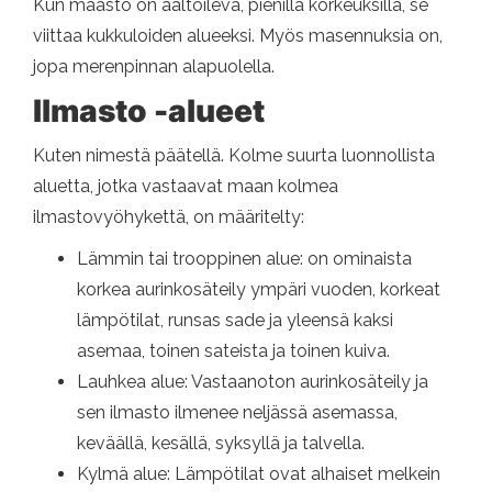
Kun maasto on aaltoileva, pienillä korkeuksilla, se
viittaa kukkuloiden alueeksi. Myös masennuksia on,
jopa merenpinnan alapuolella.
Ilmasto -alueet
Kuten nimestä päätellä. Kolme suurta luonnollista
aluetta, jotka vastaavat maan kolmea
ilmastovyöhykettä, on määritelty:
Lämmin tai trooppinen alue: on ominaista
korkea aurinkosäteily ympäri vuoden, korkeat
lämpötilat, runsas sade ja yleensä kaksi
asemaa, toinen sateista ja toinen kuiva.
Lauhkea alue: Vastaanoton aurinkosäteily ja
sen ilmasto ilmenee neljässä asemassa,
keväällä, kesällä, syksyllä ja talvella.
Kylmä alue: Lämpötilat ovat alhaiset melkein