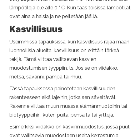
lämpötiloja ole alle 0 ° C. Kun taas toisissa lämpötilat
ovat aina alhaisia ​​ja ne peitetään jäällä.
Kasvillisuus
Useimmissa tapauksissa, kun kasvillisuus rajaa maan
luonnollisia alueita, kasvillisuus on erittäin tärkeä
tekijä. Tämä viittaa vallitsevan kasvien
muodostumisen tyyppiin, ts. Jos se on viidakko,
metsä, savanni, pampa tai muu.
Tässä tapauksessa painotetaan kasvillisuuden
rakenteeseen eikä lajeihin, jotka sen säveltävät.
Rakenne viittaa muun muassa elämänmuotoihin tai
biotyyppeihin, kuten puita, pensaita tai yrttejä.
Esimerkiksi viidakko on kasvinmuodostus, jossa puut
ovat vallitsevia muodostaen useita kerrostumia