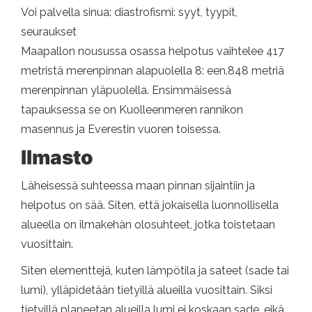
Voi palvella sinua: diastrofismi: syyt, tyypit,
seuraukset
Maapallon nousussa osassa helpotus vaihtelee 417
metristä merenpinnan alapuolella 8: een.848 metriä
merenpinnan yläpuolella. Ensimmäisessä
tapauksessa se on Kuolleenmeren rannikon
masennus ja Everestin vuoren toisessa.
Ilmasto
Läheisessä suhteessa maan pinnan sijaintiin ja
helpotus on sää. Siten, että jokaisella luonnollisella
alueella on ilmakehän olosuhteet, jotka toistetaan
vuosittain.
Siten elementtejä, kuten lämpötila ja sateet (sade tai
lumi), ylläpidetään tietyillä alueilla vuosittain. Siksi
tietyillä planeetan alueilla lumi ei koskaan sade, eikä