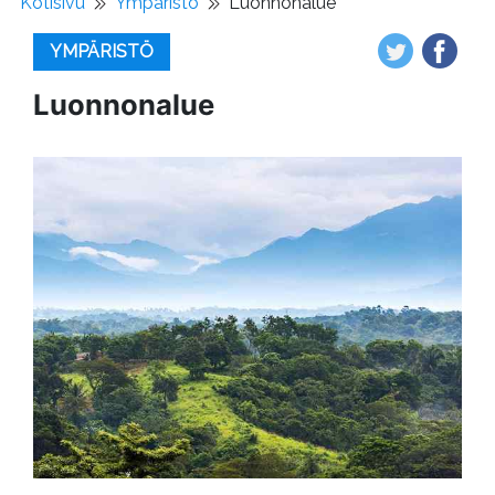
Kotisivu
Ympäristö
Luonnonalue
YMPÄRISTÖ
Luonnonalue