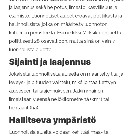
ja laajennus sekä helpotus, ilmasto, kasvillisuus ja
eläimistö. Luonnolliset alueet eroavat politiikasta ja
hallinnollisista, jotka on määritelty luonnoton
kriteerien perusteella. Esimerkiksi Meksiko on jaettu
poliittisesti 28 osavaltioon, mutta siinä on vain 7
luonnollista aluetta.
Sijainti ja laajennus
Jokaisella luonnollisella alueella on määritelty tila, ja
leveys- ja pituuden vaihtelu, mikä johtaa tiettyyn
alueeseen tai laajennukseen. Jälkimmäinen
2
ilmaistaan ​​yleensä neliökilometreinä (km
) tai
hehtaarit (ha).
Hallitseva ympäristö
Luonnollisia alueita voidaan kehittää maa- tai