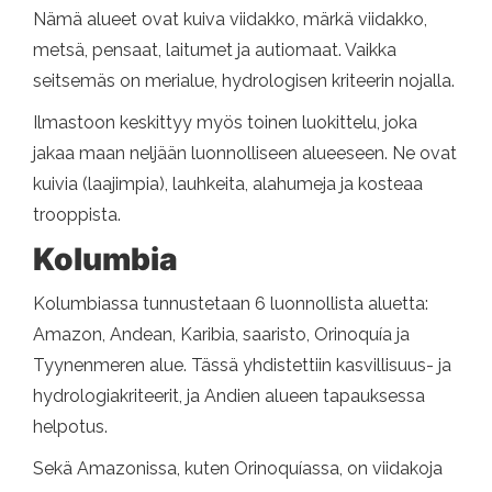
Nämä alueet ovat kuiva viidakko, märkä viidakko,
metsä, pensaat, laitumet ja autiomaat. Vaikka
seitsemäs on merialue, hydrologisen kriteerin nojalla.
Ilmastoon keskittyy myös toinen luokittelu, joka
jakaa maan neljään luonnolliseen alueeseen. Ne ovat
kuivia (laajimpia), lauhkeita, alahumeja ja kosteaa
trooppista.
Kolumbia
Kolumbiassa tunnustetaan 6 luonnollista aluetta:
Amazon, Andean, Karibia, saaristo, Orinoquía ja
Tyynenmeren alue. Tässä yhdistettiin kasvillisuus- ja
hydrologiakriteerit, ja Andien alueen tapauksessa
helpotus.
Sekä Amazonissa, kuten Orinoquíassa, on viidakoja