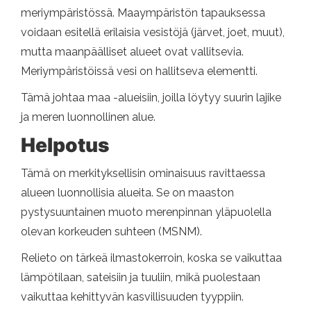
meriympäristössä. Maaympäristön tapauksessa
voidaan esitellä erilaisia ​​vesistöjä (järvet, joet, muut),
mutta maanpäälliset alueet ovat vallitsevia.
Meriympäristöissä vesi on hallitseva elementti.
Tämä johtaa maa -alueisiin, joilla löytyy suurin lajike
ja meren luonnollinen alue.
Helpotus
Tämä on merkityksellisin ominaisuus ravittaessa
alueen luonnollisia alueita. Se on maaston
pystysuuntainen muoto merenpinnan yläpuolella
olevan korkeuden suhteen (MSNM).
Relieto on tärkeä ilmastokerroin, koska se vaikuttaa
lämpötilaan, sateisiin ja tuuliin, mikä puolestaan ​​
vaikuttaa kehittyvän kasvillisuuden tyyppiin.