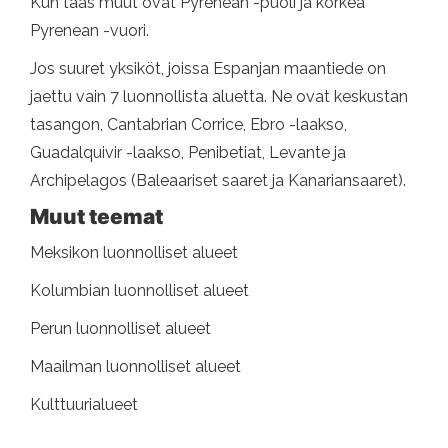
Kun taas muut ovat Pyrenean -puoli ja korkea
Pyrenean -vuori.
Jos suuret yksiköt, joissa Espanjan maantiede on
jaettu vain 7 luonnollista aluetta. Ne ovat keskustan
tasangon, Cantabrian Corrice, Ebro -laakso,
Guadalquivir -laakso, Penibetiat, Levante ja
Archipelagos (Baleaariset saaret ja Kanariansaaret).
Muut teemat
Meksikon luonnolliset alueet
Kolumbian luonnolliset alueet
Perun luonnolliset alueet
Maailman luonnolliset alueet
Kulttuurialueet