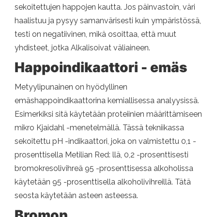
sekoitettujen happojen kautta. Jos päinvastoin, väri
haalistuu ja pysyy samanvärisesti kuin ympäristössä,
testi on negatiivinen, mikä osoittaa, että muut
yhdisteet, jotka Alkalisoivat väliaineen.
Happoindikaattori - emäs
Metyylipunainen on hyödyllinen
emäshappoindikaattorina kemiallisessa analyysissä.
Esimerkiksi sitä käytetään proteiinien määrittämiseen
mikro Kjaidahl -menetelmällä. Tässä tekniikassa
sekoitettu pH -indikaattori, joka on valmistettu 0,1 -
prosenttisella Metilian Red: llä, 0,2 -prosenttisesti
bromokresolivihreä 95 -prosenttisessa alkoholissa
käytetään 95 -prosenttisella alkoholivihreillä. Tätä
seosta käytetään asteen asteessa.
Bromon