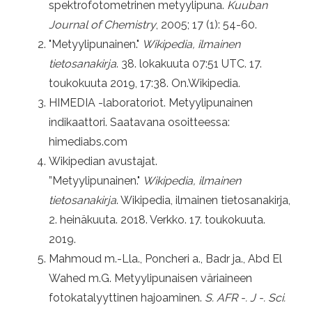
spektrofotometrinen metyylipuna.
Kuuban
Journal of Chemistry
, 2005; 17 (1): 54-60.
"Metyylipunainen."
Wikipedia, ilmainen
tietosanakirja
. 38. lokakuuta 07:51 UTC. 17.
toukokuuta 2019, 17:38. On.Wikipedia.
HIMEDIA -laboratoriot. Metyylipunainen
indikaattori. Saatavana osoitteessa:
himediabs.com
Wikipedian avustajat.
”Metyylipunainen."
Wikipedia, ilmainen
tietosanakirja
. Wikipedia, ilmainen tietosanakirja,
2. heinäkuuta. 2018. Verkko. 17. toukokuuta.
2019.
Mahmoud m.-Lla., Poncheri a., Badr ja., Abd El
Wahed m.G. Metyylipunaisen väriaineen
fotokatalyyttinen hajoaminen.
S. AFR -. J -. Sci.