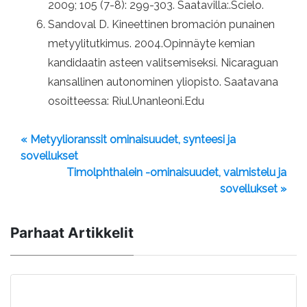
2009; 105 (7-8): 299-303. Saatavilla:.Scielo.
Sandoval D. Kineettinen bromación punainen
metyylitutkimus. 2004.Opinnäyte kemian
kandidaatin asteen valitsemiseksi. Nicaraguan
kansallinen autonominen yliopisto. Saatavana
osoitteessa: Riul.Unanleoni.Edu
« Metyylioranssit ominaisuudet, synteesi ja
sovellukset
Timolphthalein -ominaisuudet, valmistelu ja
sovellukset »
Parhaat Artikkelit